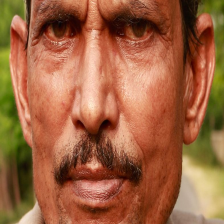
Manoj Bhatra
Nabarangapur