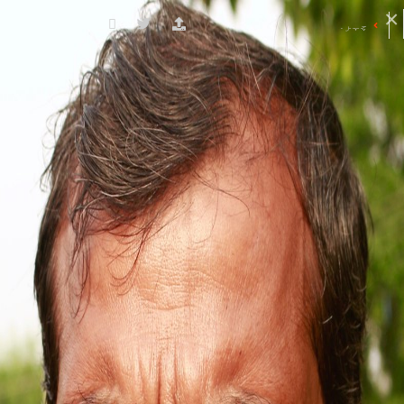
چہرے کی ڈائریکٹری
ضلع کے نام
کے ساتھ شروع ہونے والے چہرے
N