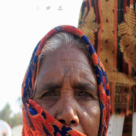
چہرے کی ڈائریکٹری
ضلع کے نام
کے ساتھ شروع ہونے والے چہرے
N