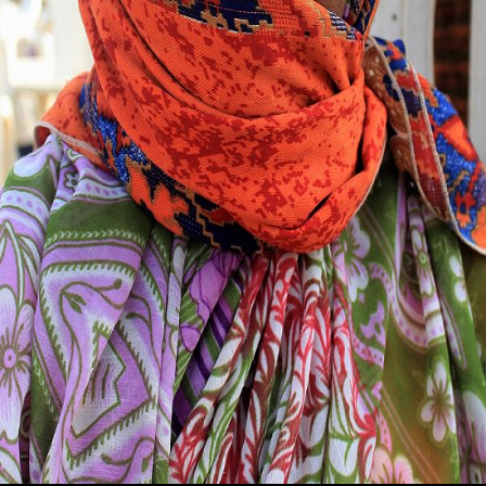
Manoj Bhatra
Nabarangapur