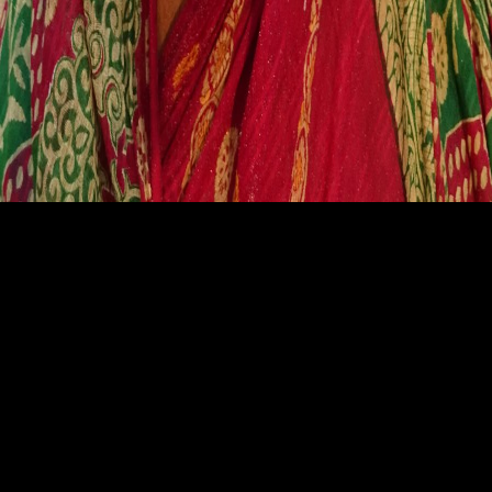
Samatbhai Aahir
Kachchh