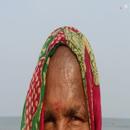
چہرے کی ڈائریکٹری
ضلع کے نام
کے ساتھ شروع ہونے والے چہرے
K