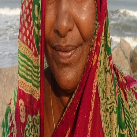
Monghiben Aahir
Kachchh