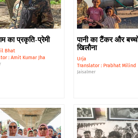
ाम का प्रकृति-प्रेमी
पानी का टैंकर और बच्चो
खिलौना
l Bhat
tor :
Amit Kumar Jha
Urja
r
Translator :
Prabhat Milind
Jaisalmer