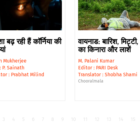
ा बढ़ रही हैं कॉर्निया की
वायनाड: बारिश, मिट्टी,
यां
का किनारा और लाशें
n Mukherjee
M. Palani Kumar
:
P. Sainath
Editor :
PARI Desk
tor :
Prabhat Milind
Translator :
Shobha Shami
Chooralmala
3
4
5
6
7
8
9
10
11
12
13
14
15