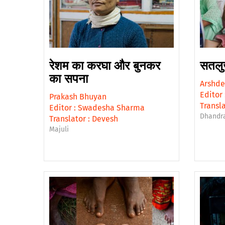
रेशम का करघा और बुनकर
सतलुज
का सपना
Arshde
Editor 
Prakash Bhuyan
Transla
Editor :
Swadesha Sharma
Dhandr
Translator :
Devesh
Majuli