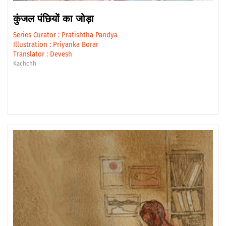
कुंजल पंछियों का जोड़ा
Series Curator :
Pratishtha Pandya
Illustration :
Priyanka Borar
Translator :
Devesh
Kachchh