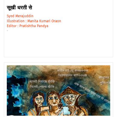
सूखी धरती से
Syed Merajuddin
Illustration :
Manita Kumari Oraon
Editor :
Pratishtha Pandya
-