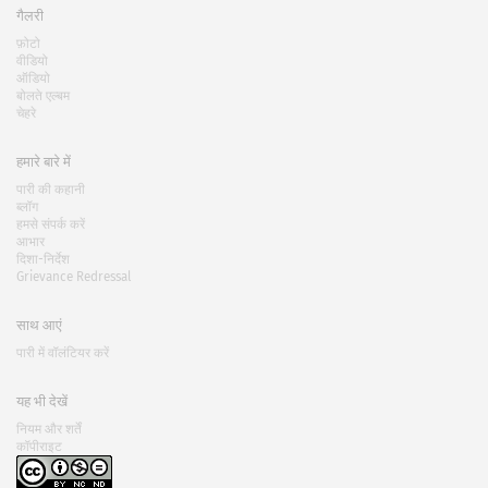
गैलरी
फ़ोटो
वीडियो
ऑडियो
बोलते एल्बम
चेहरे
हमारे बारे में
पारी की कहानी
ब्लॉग
हमसे संपर्क करें
आभार
दिशा-निर्देश
Grievance Redressal
साथ आएं
पारी में वॉलंटियर करें
यह भी देखें
नियम और शर्तें
कॉपीराइट