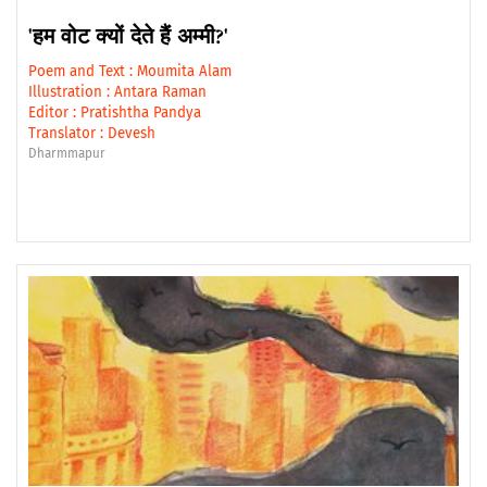
'हम वोट क्यों देते हैं अम्मी?'
Poem and Text :
Moumita Alam
Illustration :
Antara Raman
Editor :
Pratishtha Pandya
Translator :
Devesh
Dharmmapur