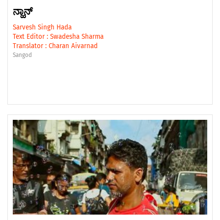
ನ್ಹಾನ್
Sarvesh Singh Hada
Text Editor :
Swadesha Sharma
Translator :
Charan Aivarnad
Sangod