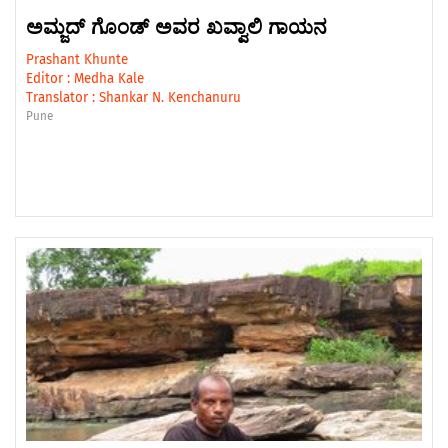
ಅಮ್ಜದ್‌ ಗೊಂಡ್‌ ಅವರ ಖವ್ವಾಲಿ ಗಾಯನ
Prashant Khunte
Editor :
Medha Kale
Translator :
Shankar N. Kenchanuru
Pune