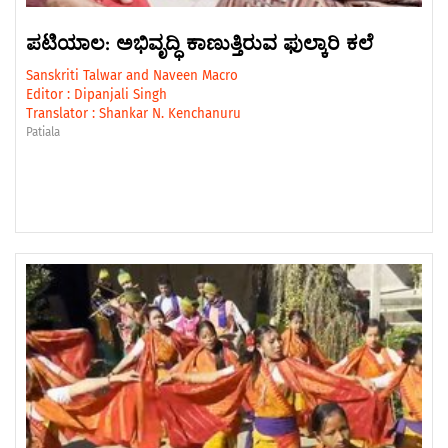
ಪಟಿಯಾಲ: ಅಭಿವೃದ್ಧಿ ಕಾಣುತ್ತಿರುವ ಫುಲ್ಕಾರಿ ಕಲೆ
Sanskriti Talwar
and
Naveen Macro
Editor :
Dipanjali Singh
Translator :
Shankar N. Kenchanuru
Patiala