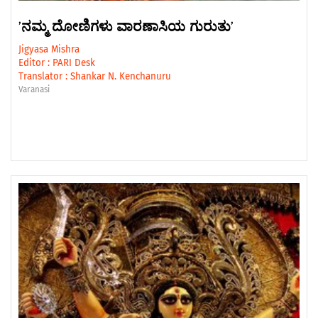
ʼನಮ್ಮ ದೋಣಿಗಳು ವಾರಣಾಸಿಯ ಗುರುತುʼ
Jigyasa Mishra
Editor :
PARI Desk
Translator :
Shankar N. Kenchanuru
Varanasi