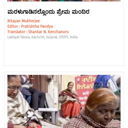
ಮರಳುಗಾಡಿನಲ್ಲೊಂದು ಪ್ರೇಮ ಮಂದಿರ
Ritayan Mukherjee
Editor :
Pratishtha Pandya
Translator :
Shankar N. Kenchanuru
Lakhpat Taluka, Kachchh, Gujarat, 370511, India