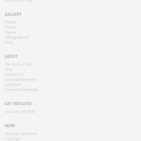
Stories on a map
GALLERY
Photos
Videos
Audios
Talking Albums
Faces
ABOUT
The story of PARI
Blog
Contact us
Acknowledgements
Guidelines
Grievance Redressal
GET INVOLVED
Volunteer for PARI
MORE
Terms & Conditions
Copyright