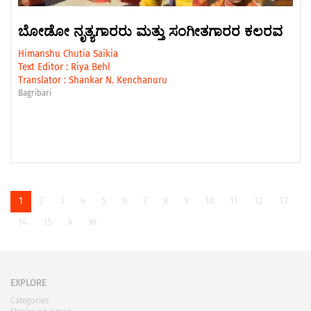
ಬೋಡೋ ನೃತ್ಯಗಾರರು ಮತ್ತು ಸಂಗೀತಗಾರರ ಕಲರವ
Himanshu Chutia Saikia
Text Editor :
Riya Behl
Translator :
Shankar N. Kenchanuru
Bagribari
1
2
3
4
5
6
7
8
9
10
11
12
13
14
15
EXPLORE
Categories