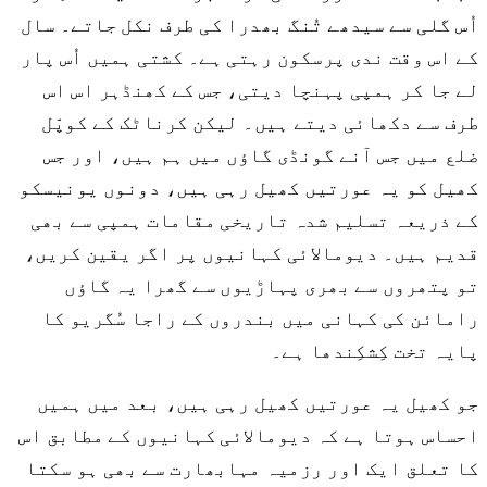
اُس گلی سے سیدھے تُنگ بھدرا کی طرف نکل جاتے۔ سال
کے اس وقت ندی پرسکون رہتی ہے۔ کشتی ہمیں اُس پار
لے جا کر ہمپی پہنچا دیتی، جس کے کھنڈہر اس اس
طرف سے دکھائی دیتے ہیں۔ لیکن کرناٹک کے کوپّل
ضلع میں جس آنے گونڈی گاؤں میں ہم ہیں، اور جس
کھیل کو یہ عورتیں کھیل رہی ہیں، دونوں یونیسکو
کے ذریعہ تسلیم شدہ تاریخی مقامات ہمپی سے بھی
قدیم ہیں۔ دیومالائی کہانیوں پر اگر یقین کریں،
تو پتھروں سے بھری پہاڑیوں سے گھرا یہ گاؤں
رامائن کی کہانی میں بندروں کے راجا سُگریو کا
پایہ تخت کِشکِندھا ہے۔
جو کھیل یہ عورتیں کھیل رہی ہیں، بعد میں ہمیں
احساس ہوتا ہے کہ دیومالائی کہانیوں کے مطابق اس
کا تعلق ایک اور رزمیہ مہابھارت سے بھی ہو سکتا