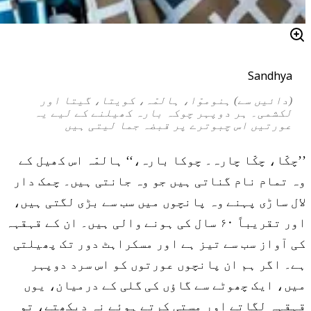
Sandhya
(دائیں سے) ہنوموّا، ہالمّہ، کویتا، گیتا اور
لکشمی۔ ہر دوپہر چوکہ بارہ کھیلنے کے لیے یہ
عورتیں اس چبوترے پر قبضہ جما لیتی ہیں
’’چکّا، چکّا چارہ۔ چوکا بارہ،‘‘ ہالمّہ اس کھیل کے
وہ تمام نام گناتی ہیں جو وہ جانتی ہیں۔ چمک دار
لال ساڑی پہنے وہ پانچوں میں سب سے بڑی لگتی ہیں،
اور تقریباً ۶۰ سال کی ہونے والی ہیں۔ ان کے قہقہہ
کی آواز سب سے تیز ہے اور مسکراہٹ دور تک پھیلتی
ہے۔ اگر ہم ان پانچوں عورتوں کو اس سرد دوپہر
میں، ایک چھوٹے سے گاؤں کی گلی کے درمیان، یوں
قہقہہ لگاتے اور مستی کرتے ہوئے نہ دیکھتے، تو