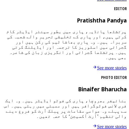
EDITOR
Pratishtha Pandya
پرتشٹھا پانڈیہ، پاری میں بطور سینئر ایڈیٹر کام
کرتی ہیں، اور پاری کے تخلیقی تحریر والے شعبہ کی
سربراہ ہیں۔ وہ پاری بھاشا ٹیم کی رکن ہیں اور
گجراتی میں اسٹوریز کا ترجمہ اور ایڈیٹنگ کرتی
ہیں۔ پرتشٹھا گجراتی اور انگریزی زبان کی شاعرہ
بھی ہیں۔
See more stories
PHOTO EDITOR
Binaifer Bharucha
بنائیفر بھروچا، پاری کی فوٹو ایڈیٹر ہیں۔ وہ ایک
فری لانس فوٹوگرافر ہیں اور ممبئی میں رہتی ہیں۔ اس
سے پہلے وہ عوامی مقامات پر پبلک آرٹ کو فروغ دینے
والی تنظیم ’آرٹ آکسیجن‘ کا حصہ تھیں۔
See more stories