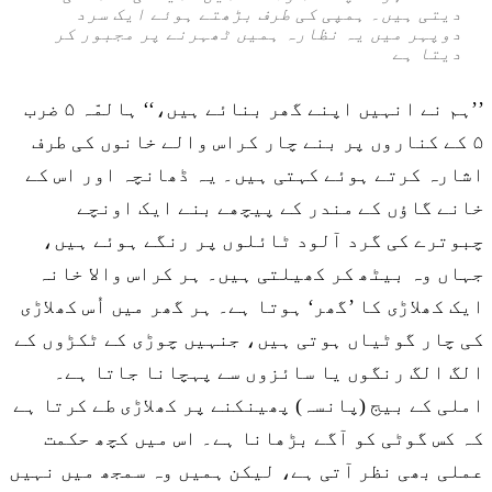
دیتی ہیں۔ ہمپی کی طرف بڑھتے ہوئے ایک سرد
دوپہر میں یہ نظارہ ہمیں ٹھہرنے پر مجبور کر
دیتا ہے
’’ہم نے انہیں اپنے گھر بنائے ہیں،‘‘ ہالمّہ ۵ ضرب
۵ کے کناروں پر بنے چار کراس والے خانوں کی طرف
اشارہ کرتے ہوئے کہتی ہیں۔ یہ ڈھانچہ اور اس کے
خانے گاؤں کے مندر کے پیچھے بنے ایک اونچے
چبوترے کی گرد آلود ٹائلوں پر رنگے ہوئے ہیں،
جہاں وہ بیٹھ کر کھیلتی ہیں۔ ہر کراس والا خانہ
ایک کھلاڑی کا ’گھر‘ ہوتا ہے۔ ہر گھر میں اُس کھلاڑی
کی چار گوٹیاں ہوتی ہیں، جنہیں چوڑی کے ٹکڑوں کے
الگ الگ رنگوں یا سائزوں سے پہچانا جاتا ہے۔
املی کے بیج (پانسہ) پھینکنے پر کھلاڑی طے کرتا ہے
کہ کس گوٹی کو آگے بڑھانا ہے۔ اس میں کچھ حکمت
عملی بھی نظر آتی ہے، لیکن ہمیں وہ سمجھ میں نہیں