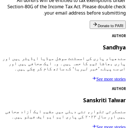
All donors will be entitled to tax exemptions under
Section-80G of the Income Tax Act. Please double check
your email address before submitting.
Donate to PARI
AUTHOR
Sandhya
سندھیا، پاری کی اسسٹنٹ سوشل میڈیا ایڈیٹر ہیں اور
پاری بھاشا ٹیم کا حصہ ہیں۔ وہ ایک صحافی ہیں اور
اس سے پہلے ’خبر لہریا‘ کے ساتھ کام کر چکی ہیں۔
See more stories
AUTHOR
Sanskriti Talwar
سنسکرتی تلوار، نئی دہلی میں مقیم ایک آزاد صحافی
ہیں اور سال ۲۰۲۳ کی پاری ایم ایم ایف فیلو ہیں۔
See more stories