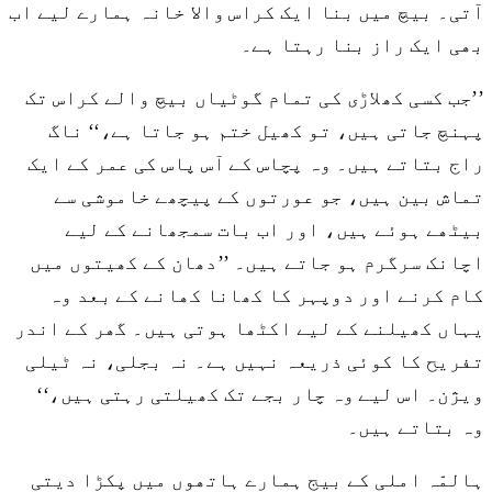
آتی۔ بیچ میں بنا ایک کراس والا خانہ ہمارے لیے اب
بھی ایک راز بنا رہتا ہے۔
’’جب کسی کھلاڑی کی تمام گوٹیاں بیچ والے کراس تک
پہنچ جاتی ہیں، تو کھیل ختم ہو جاتا ہے،‘‘ ناگ
راج بتاتے ہیں۔ وہ پچاس کے آس پاس کی عمر کے ایک
تماش بین ہیں، جو عورتوں کے پیچھے خاموشی سے
بیٹھے ہوئے ہیں، اور اب بات سمجھانے کے لیے
اچانک سرگرم ہو جاتے ہیں۔ ’’دھان کے کھیتوں میں
کام کرنے اور دوپہر کا کھانا کھانے کے بعد وہ
یہاں کھیلنے کے لیے اکٹھا ہوتی ہیں۔ گھر کے اندر
تفریح کا کوئی ذریعہ نہیں ہے۔ نہ بجلی، نہ ٹیلی
ویژن۔ اس لیے وہ چار بجے تک کھیلتی رہتی ہیں،‘‘
وہ بتاتے ہیں۔
ہالمّہ املی کے بیج ہمارے ہاتھوں میں پکڑا دیتی