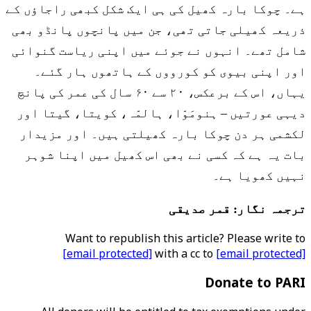
ہے۔ چوکا بارہ کھیل کی ہی ایک شکل کبھی راجاؤں کے
ذریعہ کھیلی جاتی تھی، جن میں پانچوں پانڈو بھی
شامل تھے۔ انہوں نے جوئے میں اپنی ریاست گنوائی
اور اپنی بیوی کو کورووں کے ہاتھوں ہار گئے۔
یہاں، اس کے برعکس، ۲۰ سے ۶۰ سال کی عمر کی پانچ
دیہی عورتیں – ہنومَوّا، ہالمّہ، کویتا، گیتا اور
لکشمی ہر دن چوکا بارہ کھیلتی ہیں۔ اور مزیدار
بات یہ ہے کہ کسی نے بھی اس کھیل میں اپنا شوہر
نہیں کھویا ہے۔
ترجمہ نگار: قمر صدیقی
Want to republish this article? Please write to
[email protected]
with a cc to
[email protected]
Donate to PARI