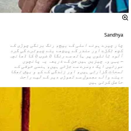
Sandhya
چار چیرے ہوئے املی کے بیج، رنگ برنگی چوڑی کے
کچھ ٹکڑے اور مندر کے پیچھے بنے چبوترے کی گرد
آلود ٹائلوں پر ہاتھ سے رنگا ۵ ضرب ۵ کا ڈھانچہ
– یہی وہ چیزیں ہیں جن کے ذریعہ یہ پانچوں
عورتیں ایک دوسرے سے جڑتی ہیں، ہنسی خوشی کے
لمحات گزارتی ہیں، اور زندگی کے کم و بیش تھکا
دینے والے معمول سے تھوڑی دیر کے لیے راحت
حاصل کرتی ہیں