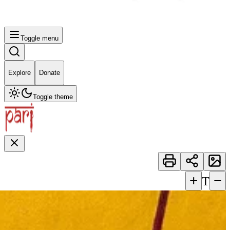
Toggle menu
Explore
Donate
Toggle theme
+
−
T