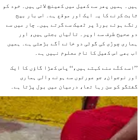
ہیں۔ ہمیں پھر سے کھیل میں کھینچ لاتی ہیں۔ خود کو
ثابت کرنے کا یہ ایک اور موقع ہے۔ اس بار بیج
رنگے ہوئے بورڈ پر ٹھیک سے گرتے ہیں۔ چار میں سے
دو صحیح طرف سے اوپر۔ تالیاں بجتی ہیں، اور
ہماری چوڑی کی گوٹی دو خانے آگے بڑھتی ہے۔ ہمیں
اب بھی اس کھیل کا نام معلوم نہیں ہے۔
’’اسے کٹّے منے کہتے ہیں،‘‘ پاس کھڑا گاؤں کا ایک
اور نوجوان، جو عورتوں سے ہونے والی ہماری
گفتگو کو سن رہا تھا، درمیان میں بول پڑتا ہے۔