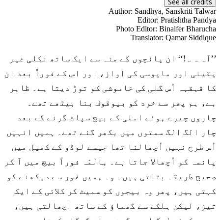
See all credits
Author
:
Sandhya, Sanskriti Talwar
Editor
:
Pratishtha Pandya
Photo Editor
:
Binaifer Bharucha
Translator
:
Qamar Siddique
’’آہ ہ ہ!‘‘ ان پانچوں کے منہ سے ایک ساتھ نکلی غیر
یقینی اور مایوسی کی آواز، اور اس کے فوراً بعد ان
کا قہقہہ اُس گلی کی خاموشی کو توڑ دیتا ہے۔ ظاہر
ہے، ہم پھر سے خود کو بیوقوف بنا بیٹھے تھے۔
چاروں چیرے ہوئے املی کے بیج سپاٹ گرنے کے بعد
چار الگ الگ سمتوں میں بکھر گئے تھے۔ ہمیں انہیں
اُس طرح نہیں اُچھالنا تھا جیسے لوڈو کے کھیل میں
پانسہ کو اُچھالا جاتا ہے۔ ہالمّہ فوراً بیچ میں آ کر
صحیح طریقہ بتاتی ہیں۔ وہ ہمیں غور سے دیکھنے کو
کہتی ہیں، پھر وہ بیجوں کو سمیٹ کر کلائی کے ایک
تیز، لیکن ہلکے سے گھماؤ کے ساتھ اچھالتی ہیں،