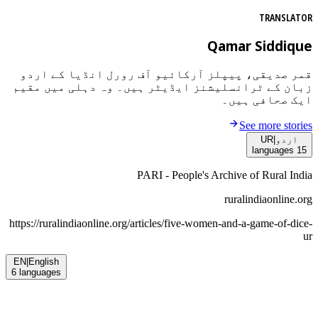
TRANSLATOR
Qamar Siddique
قمر صدیقی، پیپلز آرکائیو آف رورل انڈیا کے اردو
زبان کے ٹرانسلیشنز ایڈیٹر ہیں۔ وہ دہلی میں مقیم
ایک صحافی ہیں۔
See more stories
اردو
|
UR
languages
15
PARI - People's Archive of Rural India
ruralindiaonline.org
https://ruralindiaonline.org/articles/
five-women-and-a-game-of-dice-
ur
EN
|
English
6
languages