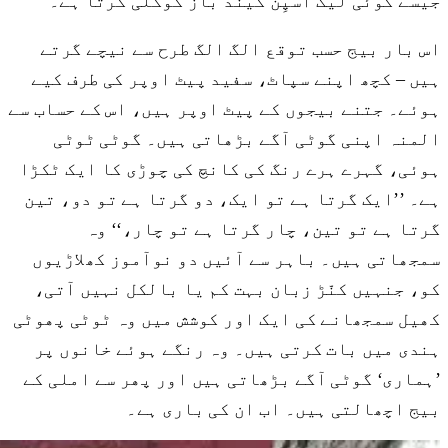
جیسے کوئی لیگ اسپِن گیند باز گوگلی کرتا ہے۔
اس بار بیج حسب توقع الگ الگ طرح سے نیچے گرتے
ہیں – کچھ اپنے سپاٹ، سفید پیٹ اوپر کی طرف کیے
ہوئے۔ جتنے بیجوں کے پیٹ اوپر ہیں، اس کے حساب سے
المنہ اپنی گوٹی آگے بڑھاتی ہیں۔ گوٹی ٹوٹی
ہوئی، گہرے ہرے رنگ کی کانچ کی چوڑی کا ایک ٹکڑا
ہے۔ ’’ایک گرتا ہے تو ایک، دو گرتا ہے تو دو، تین
گرتا ہے تو تین، چار گرتا ہے تو چار،‘‘ وہ
سمجھاتی ہیں۔ باہر سے آئیں دو نوآموز کھلاڑیوں
کو، جنہیں کنّڑ زبان بہت کم یا بالکل نہیں آتی،
کھیل سمجھانے کی ایک اور کوشش میں وہ ٹوٹی پھوٹی
ہندی میں بات کرتی ہیں۔ وہ رنگے ہوئے خانوں پر
’ہماری‘ گوٹی آگے بڑھاتی ہیں اور پھر سے املی کے
بیج اچھالتی ہیں۔ اب ان کی باری ہے۔