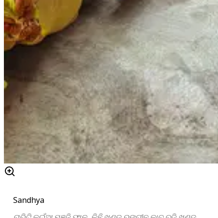
Sandhya
ଚାରିଟି କଇଁଆ ମଞ୍ଜି ଫାଳ, କିଛି ଖଣ୍ଡ ରଙ୍ଗୀନ କାଚ ଚୁଡ଼ି ଖଣ୍ଡ