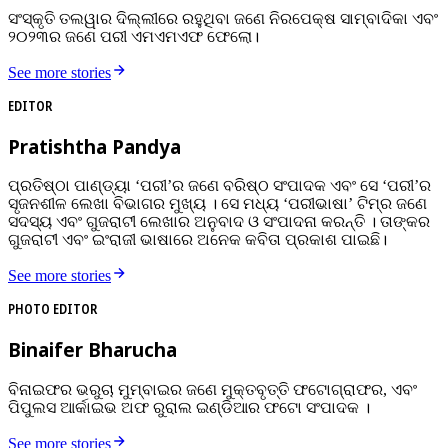
ସଂସ୍କୃତି ତଲୱାର ଦିଲ୍ଲୀରେ ରହୁଥିବା ଜଣେ ନିରପେକ୍ଷ ସାମ୍ବାଦିକା ଏବଂ
୨୦୨୩ର ଜଣେ ପରୀ ଏମଏମଏଫ ଫେଲୋ।
See more stories
EDITOR
Pratishtha Pandya
ପ୍ରତିଷ୍ଠା ପାଣ୍ଡ୍ୟା ‘ପରୀ’ର ଜଣେ ବରିଷ୍ଠ ସଂପାଦକ ଏବଂ ସେ ‘ପରୀ’ର
ସୃଜନଶୀଳ ଲେଖା ବିଭାଗର ମୁଖ୍ୟ । ସେ ମଧ୍ୟ ‘ପରୀଭାଷା’ ଟିମ୍‌ର ଜଣେ
ସଦସ୍ୟ ଏବଂ ଗୁଜରାଟୀ ଲେଖାର ଅନୁବାଦ ଓ ସଂପାଦନା କରନ୍ତି । ତାଙ୍କର
ଗୁଜରାଟୀ ଏବଂ ଇଂରାଜୀ ଭାଷାରେ ଅନେକ କବିତା ପ୍ରକାଶ ପାଇଛି।
See more stories
PHOTO EDITOR
Binaifer Bharucha
ବିନାଇଫର ଭରୁଚା ମୁମ୍ବାଇର ଜଣେ ମୁକ୍ତବୃତ୍ତି ଫଟୋଗ୍ରାଫର, ଏବଂ
ପିପୁଲସ ଆର୍କାଇଭ ଅଫ ରୁରାଲ ଇଣ୍ଡିଆର ଫଟୋ ସଂପାଦକ ।
See more stories