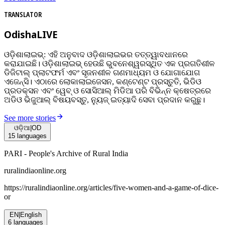
TRANSLATOR
OdishaLIVE
ଓଡ଼ିଶାଲାଇଭ୍: ଏହି ଅନୁବାଦ ଓଡ଼ିଶାଲାଇଭର ତତ୍ତ୍ୱାବଧାନରେ
କରାଯାଇଛି। ଓଡ଼ିଶାଲାଇଭ୍ ହେଉଛି ଭୁବନେଶ୍ୱରସ୍ଥିତ ଏକ ପ୍ରଗତିଶୀଳ
ଡିଜିଟାଲ୍ ପ୍ଲାଟଫର୍ମ ଏବଂ ସୃଜନଶୀଳ ଗଣମାଧ୍ୟମ ଓ ଯୋଗାଯୋଗ
ଏଜେନ୍ସି। ଏଠାରେ ଲୋକାଲାଇଜେସନ, କଣ୍ଟେଣ୍ଟ ପ୍ରସ୍ତୁତି, ଭିଡିଓ
ପ୍ରଡକ୍ସନ ଏବଂ ୱେବ୍ ଓ ସୋସିଆଲ୍ ମିଡିଆ ପରି ବିଭିନ୍ନ କ୍ଷେତ୍ରରେ
ଅଡିଓ ଭିଜୁଆଲ୍‌ ବିଷୟବସ୍ତୁ, ନ୍ୟୁଜ୍ ଇତ୍ୟାଦି ସେବା ପ୍ରଦାନ କରୁଛୁ।
See more stories
ଓଡ଼ିଆ
|
OD
15
languages
PARI - People's Archive of Rural India
ruralindiaonline.org
https://ruralindiaonline.org/articles/
five-women-and-a-game-of-dice-
or
EN
|
English
6
languages