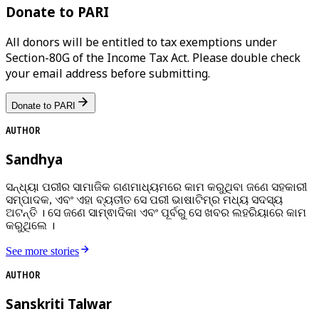
Donate to PARI
All donors will be entitled to tax exemptions under
Section-80G of the Income Tax Act. Please double check
your email address before submitting.
Donate to PARI
AUTHOR
Sandhya
ସନ୍ଧ୍ୟା ପରୀର ସାମାଜିକ ଗଣମାଧ୍ୟମରେ କାମ କରୁଥିବା ଜଣେ ସହକାରୀ
ସମ୍ପାଦକ, ଏବଂ ଏହା ବ୍ୟତୀତ ସେ ପରୀ ଭାଷାଟିମ୍‌ର ମଧ୍ୟ ସଦସ୍ୟ
ଅଟନ୍ତି । ସେ ଜଣେ ସାମ୍ଵାଦିକା ଏବଂ ପୂର୍ବରୁ ସେ ଖବର ଲହରିୟାରେ କାମ
କରୁଥିଲେ ।
See more stories
AUTHOR
Sanskriti Talwar