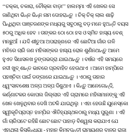
‘‘ଚକ୍କା, ଚକାରା, ଚୌକ୍କା ବାଡ଼ା’’ ହାଲମ୍ମା ଏହି ଖେଳର ସେ
ଜାଣିଥିବା ଭିନ୍ନ ଭିନ୍ନ ନାମ ଦୋହରାନ୍ତୁ । ଚିକ୍ ଚିକ୍ ଲାଲ ଶାଢ଼ି
ପିନ୍ଧିଥିବା ପାଞ୍ଚଜଣଙ୍କ ମଧ୍ୟରୁ ସବୁଠାରୁ ବଡ଼ ମନେ ହୁଅନ୍ତି ବୟସ
୫୦ରୁ ଅଧିକ ହେବ । ତାଙ୍କର ଠୋ ଠୋ ହସ ଓ ସ୍ମିତ ହାସ୍ୟ ବେଶ୍
ମନଛୁଆଁ । ଯଦି ଶୀତୁଆ ଅପରାହ୍ଣରେ ଏହି ଛୋଟିଆ ଗାଁର ଗଳି
ମଝିରେ ଚାରି ଜଣ ମହିଳାଙ୍କର ହାସ୍ୟ ରୋଳ ଶୁଣିନଥାନ୍ତୁ ଆମେ
ହୁଏତ ସିଧାସଳଖ ତୁଙ୍ଗଭଦ୍ରା ଯାଇଥାନ୍ତୁ । ବର୍ଷର ଏହି ସମୟରେ
ନଦୀ ଖୁବ୍ ଶାନ୍ତ ଭାବରେ ପ୍ରବାହିତ ହେଉଥାଏ । ଆମେ ହାମ୍ପିରେ
ପହଞ୍ଚିବା ପାଇଁ ଡଙ୍ଗାରେ ଯାଇଥାନ୍ତୁ । ଏଠାରୁ ତାହାର
ଧ୍ୱଂସାବଶେଷ ଅଳ୍ପ ଅଳ୍ପ ଦିଶୁଥାଏ । କିନ୍ତୁ ଆନେଗୋନ୍ଦି,
କର୍ଣ୍ଣାଟକର କୋପଲ ଜିଲ୍ଲାର ଏହି ଗ୍ରାମରେ ମହିଳାମାନଙ୍କୁ ଏହି
ଖେଳ ଖେଳୁଥିବାର ଦେଖି ଅଟକି ଯାଇଥିଲୁ । ଏହା ହେଉଛି ୟୁନେସ୍କୋ
ସ୍ୱୀକୃତିପ୍ରାପ୍ତ ହାମ୍ପିର ଐତିହ୍ୟସ୍ଥଳଠାରୁ ମଧ୍ୟ ପୁରୁଣା । ଏହି
ଗାଁ ଚାରିପଟେ ରହିଛି ଛୋଟ ଛୋଟ ପାହାଡ଼ ବିଶ୍ୱାସ କରାଯାଏ ଯେ
ଏହାଥିଲା କିସ୍କିନ୍ଧ୍ୟା - ମହାନ କିମ୍ବଦନ୍ତୀ ରାମାୟଣର ବାନର ରାଜା