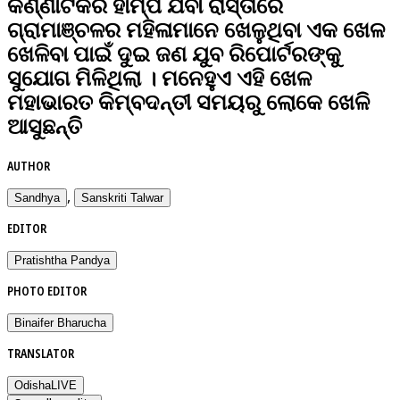
କର୍ଣ୍ଣାଟକର ହାମ୍ପି ଯିବା ରାସ୍ତାରେ
ଗ୍ରାମାଞ୍ଚଳର ମହିଳାମାନେ ଖେଳୁଥିବା ଏକ ଖେଳ
ଖେଳିବା ପାଇଁ ଦୁଇ ଜଣ ଯୁବ ରିପୋର୍ଟରଙ୍କୁ
ସୁଯୋଗ ମିଳିଥିଲା । ମନେହୁଏ ଏହି ଖେଳ
ମହାଭାରତ କିମ୍ବଦନ୍ତୀ ସମୟରୁ ଲୋକେ ଖେଳି
ଆସୁଛନ୍ତି
AUTHOR
,
Sandhya
Sanskriti Talwar
EDITOR
Pratishtha Pandya
PHOTO EDITOR
Binaifer Bharucha
TRANSLATOR
OdishaLIVE