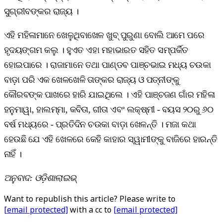
ସୁଗ୍ରୀବଙ୍କର ରାଜ୍ୟ ।
ଏହି ମହିଳାମାନେ ଖେଳୁଥିବାଖେଳ ଖୁବ୍ ପୁରୁଣା ବୋଲି ଆମେ ପରେ
ହୃଦୟଙ୍ଗମ କଲୁ । ହୁଏତ ଏହା ମହାଭାରତ ସହିତ ସମ୍ପର୍କିତ
ହୋଇପାରେ । ରାଜାମାନେ ତଥା ପାଣ୍ଡବ ପାଞ୍ଚଭାଇ ମଧ୍ୟ ଚଉକା
ବାଡ଼ା ପରି ଏକ ଖେଳଖେଳି ତାଙ୍କର ରାଜ୍ୟ ଓ ପତ୍ନୀଙ୍କୁ
କୌରବଙ୍କ ପାଖରେ ହାରି ଯାଇଥିଲେ । ଏହି ପାଞ୍ଚଜଣ ଗାଁର ମହିଳା
ହନୁମାୱା, ହାଲମ୍ମା, କବିତା, ଗୀତା ଏବଂ ଲକ୍ଷ୍ମୀ - ବୟସ ୨୦ରୁ ୬୦
ବର୍ଷ ମଧ୍ୟରେ - ପ୍ରତିଦିନ ଚଉକା ବାଡ଼ା ଖେଳନ୍ତି । ମଜା କଥା
ହେଉଛି ଯେ ଏହି ଖେଳରେ କେହି କାହାର ସ୍ୱାମୀଙ୍କୁ ବାଜିରେ ହାରନ୍ତି
ନାହିଁ ।
ଅନୁବାଦ: ଓଡ଼ିଶାଲାଇଭ୍‍
Want to republish this article? Please write to
[email protected]
with a cc to
[email protected]