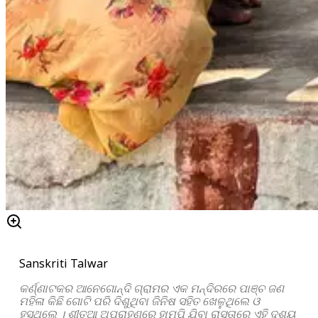
Sanskriti Talwar
କର୍ଣ୍ଣାଟକର ଆନେଗୋନ୍ଦି ଗ୍ରାମର ଏକ ମନ୍ଦିରରେ ପାଞ୍ଚ ଜଣ
ମହିଳା କିଛି ଗୋଟି ପରି ଦିଶୁଥିବା ଜିନିଷ ସହିତ ଖେଳୁଥିଲେ ଓ
ହସୁଥିଲେ । ଶୀତୁଆ ଅପରାହ୍ଣରେ ହାମ୍ପି ଯିବା ରାସ୍ତାରେ ଏହି ଦୃଶ୍ୟ