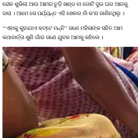
ରୋଳ ଶୁଭିଲା ଆଉ ଆମର ଚୁଡ଼ି ଖଣ୍ଡ ବା ଗୋଟି ଦୁଇ ଘର ଆଗକୁ
ଗଲା । ଆମେ ସେ ପର୍ଯ୍ୟନ୍ତ ଏହି ଖେଳର ନାଁ କ’ଣ ଜାଣିନଥିଲୁ ।
‘‘ଏହାକୁ କୁହାଯାଏ କଟ୍ଟେ ମନ୍ନି’’ ଜଣେ ମହିଳାଙ୍କ ସହିତ ଆମ
କଥାବାର୍ତ୍ତା ଶୁଣି ଗାଁର ଜଣେ ଯୁବକ ଆମକୁ କହିଲେ ।