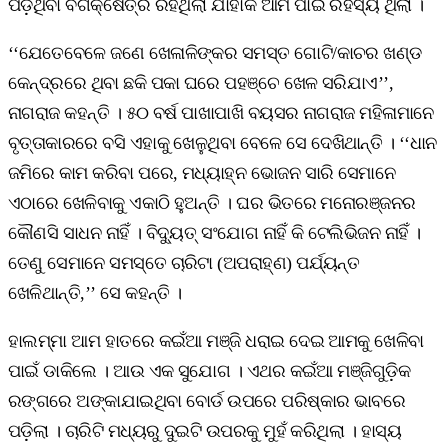
ପଡ଼ିଥିବା ବର୍ଗକ୍ଷେତ୍ର ରହିଥିଲା ଯାହାକି ଆମ ପାଇଁ ରହସ୍ୟ ଥିଲା ।
‘‘ଯେତେବେଳେ ଜଣେ ଖେଳାଳିଙ୍କର ସମସ୍ତ ଗୋଟି/କାଚର ଖଣ୍ଡ
କେନ୍ଦ୍ରରେ ଥିବା ଛକି ପକା ଘରେ ପହଞ୍ଚେ ଖେଳ ସରିଯାଏ’’,
ନାଗରାଜ କହନ୍ତି । ୫୦ ବର୍ଷ ପାଖାପାଖି ବୟସର ନାଗରାଜ ମହିଳାମାନେ
ବୃତ୍ତାକାରରେ ବସି ଏହାକୁ ଖେଳୁଥିବା ବେଳେ ସେ ଦେଖିଥାନ୍ତି । ‘‘ଧାନ
ଜମିରେ କାମ କରିବା ପରେ, ମଧ୍ୟାହ୍ନ ଭୋଜନ ସାରି ସେମାନେ
ଏଠାରେ ଖେଳିବାକୁ ଏକାଠି ହୁଅନ୍ତି । ଘର ଭିତରେ ମନୋରଞ୍ଜନର
କୌଣସି ସାଧନ ନାହିଁ । ବିଦ୍ୟୁତ୍ ସଂଯୋଗ ନାହିଁ କି ଟେଲିଭିଜନ ନାହିଁ ।
ତେଣୁ ସେମାନେ ସମସ୍ତେ ଚାରିଟା (ଅପରାହ୍ଣ) ପର୍ଯ୍ୟନ୍ତ
ଖେଳିଥାନ୍ତି,’’ ସେ କହନ୍ତି ।
ହାଲମ୍ମା ଆମ ହାତରେ କଇଁଆ ମଞ୍ଜି ଧରାଇ ଦେଇ ଆମକୁ ଖେଳିବା
ପାଇଁ ଡାକିଲେ । ଆଉ ଏକ ସୁଯୋଗ । ଏଥର କଇଁଆ ମଞ୍ଜିଗୁଡ଼ିକ
ରଙ୍ଗରେ ଅଙ୍କାଯାଇଥିବା ବୋର୍ଡ ଉପରେ ପରିଷ୍କାର ଭାବରେ
ପଡ଼ିଲା । ଚାରିଟି ମଧ୍ୟରୁ ଦୁଇଟି ଉପରକୁ ମୁହଁ କରିଥିଲା । ହାସ୍ୟ