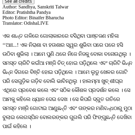
See all credits
Author
:
Sandhya, Sanskriti Talwar
Editor
:
Pratishtha Pandya
Photo Editor
:
Binaifer Bharucha
Translator
:
OdishaLIVE
ଏକ ଶାନ୍ତ ଗଳିରେ ଗୋଲାକାରରେ ବସିଥିବା ପାଞ୍ଚଜଣ ମହିଳା
‘‘ଆଃ...! ଏକ ନିରାଶା ବା ହତାଶାର ସ୍ୱର ଶୁଭିବା ପରେ ପରେ ହସି
ଉଠିବା ଶୁଭିଲା । ଆମେ ପୁଣି ଥରେ ନିଜେ ନିଜକୁ ବୋକା ବନୋଉଥିଲୁ ।
ସମସ୍ତ ଚାରିଟି କଇଁଆ ମଞ୍ଜି ଚିତ୍ ହୋଇ ପଡ଼ିଥିଲେ ଏବଂ ଚାରିଟି ଭିନ୍ନ
ଭିନ୍ନ ଦିଗରେ ବିଞ୍ଚି ହୋଇ ପଡ଼ିଥିଲେ । ଆମେ ଲୁଡୁ ଖେଳର ଗୋଟି
ପରି ସେଗୁଡ଼ିକ ଗଡ଼ିବ ବୋଲି ଭାବିନଥିଲୁ । ହାଲମ୍ମା ଖୁବ୍ ଶୀଘ୍ର
ଏଥିରେ ପ୍ରବେଶ କଲେ ଏବଂ ସଠିକ କୌଶଳ ପ୍ରଦର୍ଶନ କଲେ । ସେ
ଆମକୁ କହିଲେ ଧ୍ୟାନ ଦେଇ ଦେଖ । ସେ କିପରି ଦ୍ରୁତ ଗତିରେ
ସମସ୍ତ ମଞ୍ଜି ଗୋଟାଇ ଆଣୁଛନ୍ତି ଏବଂ ତାଙ୍କର ମଣିବନ୍ଧଠାରୁ ମୁଠା
ବୁଲାଇ ଲେଗସ୍ପିନ ବୋଲରଙ୍କର ଗୁଗଲି ପରି ଫିଙ୍ଗୁଛନ୍ତି ଦେଖିବା
ପାଇଁ କହିଲେ ।