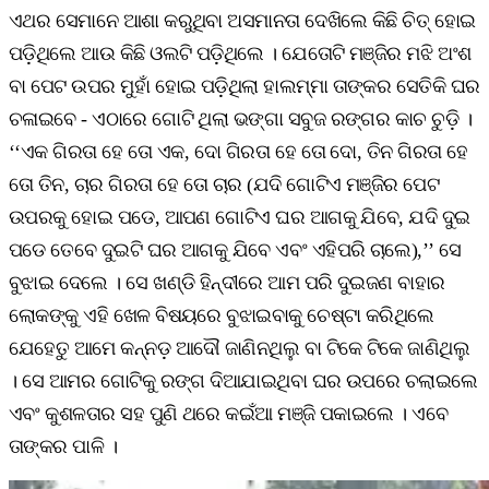
ଏଥର ସେମାନେ ଆଶା କରୁଥିବା ଅସମାନତା ଦେଖିଲେ କିଛି ଚିତ୍ ହୋଇ
ପଡ଼ିଥିଲେ ଆଉ କିଛି ଓଲଟି ପଡ଼ିଥିଲେ । ଯେତୋଟି ମଞ୍ଜିର ମଝି ଅଂଶ
ବା ପେଟ ଉପର ମୁହାଁ ହୋଇ ପଡ଼ିଥିଲା ହାଲମ୍ମା ତାଙ୍କର ସେତିକି ଘର
ଚଳାଇବେ - ଏଠାରେ ଗୋଟି ଥିଲା ଭଙ୍ଗା ସବୁଜ ରଙ୍ଗର କାଚ ଚୁଡ଼ି ।
‘‘ଏକ ଗିରତା ହେ ତୋ ଏକ, ଦୋ ଗିରତା ହେ ତୋ ଦୋ, ତିନ ଗିରତା ହେ
ତୋ ତିନ, ଚାର ଗିରତା ହେ ତୋ ଚାର (ଯଦି ଗୋଟିଏ ମଞ୍ଜିର ପେଟ
ଉପରକୁ ହୋଇ ପଡେ, ଆପଣ ଗୋଟିଏ ଘର ଆଗକୁ ଯିବେ, ଯଦି ଦୁଇ
ପଡେ ତେବେ ଦୁଇଟି ଘର ଆଗକୁ ଯିବେ ଏବଂ ଏହିପରି ଚାଲେ),’’ ସେ
ବୁଝାଇ ଦେଲେ । ସେ ଖଣ୍ଡି ହିନ୍ଦୀରେ ଆମ ପରି ଦୁଇଜଣ ବାହାର
ଲୋକଙ୍କୁ ଏହି ଖେଳ ବିଷୟରେ ବୁଝାଇବାକୁ ଚେଷ୍ଟା କରିଥିଲେ
ଯେହେତୁ ଆମେ କନ୍ନଡ଼ ଆଦୌ ଜାଣିନଥିଲୁ ବା ଟିକେ ଟିକେ ଜାଣିଥିଲୁ
। ସେ ଆମର ଗୋଟିକୁ ରଙ୍ଗ ଦିଆଯାଇଥିବା ଘର ଉପରେ ଚଲାଇଲେ
ଏବଂ କୁଶଳତାର ସହ ପୁଣି ଥରେ କଇଁଆ ମଞ୍ଜି ପକାଇଲେ । ଏବେ
ତାଙ୍କର ପାଳି ।