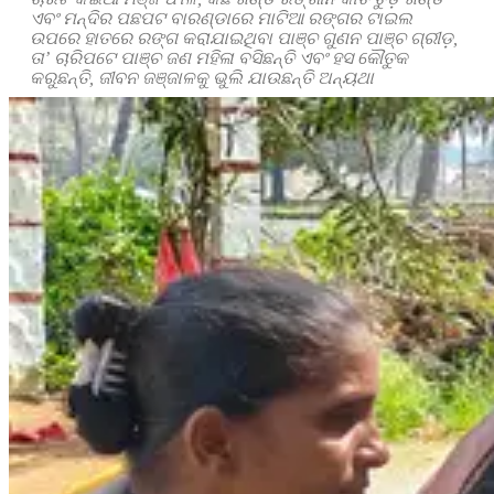
ଏବଂ ମନ୍ଦିର ପଛପଟ ବାରଣ୍ଡାରେ ମାଟିଆ ରଙ୍ଗର ଟାଇଲ
ଉପରେ ହାତରେ ରଙ୍ଗ କରାଯାଇଥିବା ପାଞ୍ଚ ଗୁଣନ ପାଞ୍ଚ ଗ୍ରୀଡ଼,
ତା’ ଚାରିପଟେ ପାଞ୍ଚ ଜଣ ମହିଳା ବସିଛନ୍ତି ଏବଂ ହସ କୌତୁକ
କରୁଛନ୍ତି, ଜୀବନ ଜଞ୍ଜାଳକୁ ଭୁଲି ଯାଉଛନ୍ତି ଅନ୍ୟଥା