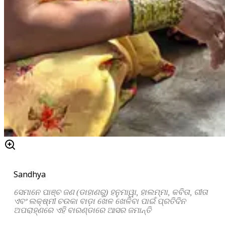
Sandhya
ସେମାନେ ପାଞ୍ଚ ଜଣ (ଡାହାଣରୁ) ହନୁମାୱା, ହାଲମ୍ମା, କବିତା, ଗୀତା
ଏବଂ ଲକ୍ଷ୍ମୀ ଚଉକା ବାଡ଼ା ଖେଳ ଖେଳିବା ପାଇଁ ପ୍ରତିଦିନ
ଅପରାହ୍ଣରେ ଏହି ବାରଣ୍ଡାରେ ଆସର ଜମାନ୍ତି