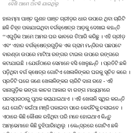
ଦେଖି ଆମେ ଅଟକି ଯାଇଥିଲୁ
ହାଲମ୍ମା ପାଞ୍ଚ ଗୁଣନ ପାଞ୍ଚ ଗ୍ରୀଡ଼ର ଧାର ଉପରେ ଥିବା ଚାରିଟି
ଛକି ଚିହ୍ନ ପକାଯାଇଥିବା ବର୍ଗକ୍ଷେତ୍ର ଆଡ଼କୁ ଦେଖାଇ କହନ୍ତି
‘‘ଏଗୁଡ଼ିକ ଆମେ ଆମର ଘର ଭାବରେ ତିଆରି କରିଛୁ । ଏହି ଗ୍ରୀଡ଼
ଏବଂ ଏହାର ବର୍ଗକ୍ଷେତ୍ରଗୁଡ଼ିକ ଏକ ଗ୍ରାମ ମନ୍ଦିରର ପଛପଟେ
ବାରଣ୍ଡା ଉପରେ ମାଟିଆ ରଙ୍ଗର ଟାଇଲ ଉପରେ ରଙ୍ଗରେ
କଟାଯାଇଛି । ଯେଉଁଠାରେ ସେମାନେ ବସି ଖେଳୁଛନ୍ତି । ପ୍ରତିଟି ଛକି
ପଡ଼ିଥିବା ବର୍ଗ କ୍ଷେତ୍ର ଗୋଟିଏ ଖେଳାଳିଙ୍କର ଘରକୁ ସୂଚିତ କରେ ।
ପ୍ରତିଟି ଘରେ ଜଣେ ଖେଳାଳିଙ୍କର ଚାରିଟି ଦାନା ରହେ - ଏହି
ଦାନାଗୁଡ଼ିକ ଭଙ୍ଗା କାଚର ଆକାର ବା ରଙ୍ଗ ମାଧ୍ୟମରେ
ପରସ୍ପରଠାରୁ ପୃଥକ କରାଯାଇଥାଏ । ଏହି ଖେଳାଳି ସ୍ଥିର କରନ୍ତି
ଯେ ଗୋଟି/ କଇଁଆ ମଞ୍ଜି ପକାଇବା ପରେ କେଉଁଟିକୁ ଚଲାଇବେ ।
ଏଠାରେ କିଛି କୌଶଳ ରହିଥିବା ପରି ମନେ ହୋଇଥାଏ କିନ୍ତୁ
ଆମ୍ଭେମାନେ କିଛି ବୁଝିପାରିନଥିଲୁ । କେନ୍ଦ୍ରରେ ଗୋଟିଏ ଛକି