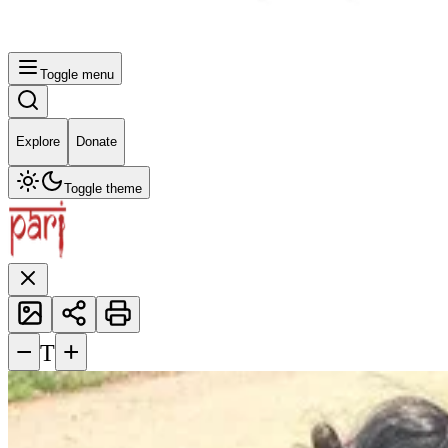
Toggle menu
Explore
Donate
Toggle theme
−
+
T