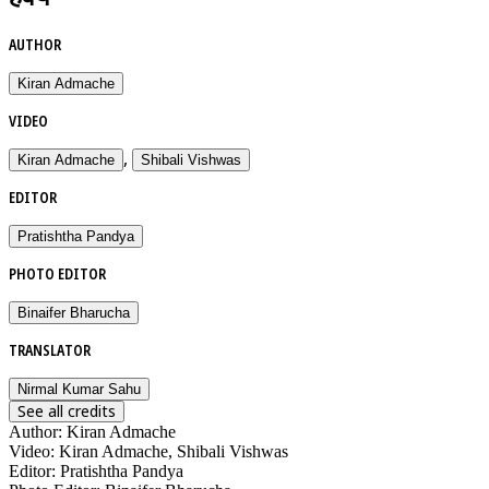
AUTHOR
Kiran Admache
VIDEO
,
Kiran Admache
Shibali Vishwas
EDITOR
Pratishtha Pandya
PHOTO EDITOR
Binaifer Bharucha
TRANSLATOR
Nirmal Kumar Sahu
See all credits
Author
:
Kiran Admache
Video
:
Kiran Admache, Shibali Vishwas
Editor
:
Pratishtha Pandya