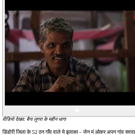
वीडियो देखव: बैगा लुगरा के महीन धागा
डिंडोरी जिला के 52 ठन गाँव वाले ये इलाका – जेन मं ओकर अपन गांव सर