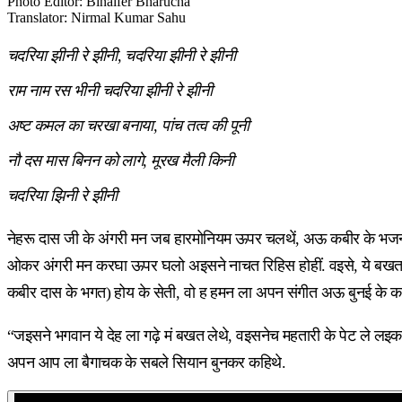
Photo Editor
:
Binaifer Bharucha
Translator
:
Nirmal Kumar Sahu
चदरिया झीनी रे झीनी, चदरिया झीनी रे झीनी
राम नाम रस भीनी चदरिया झीनी रे झीनी
अष्ट कमल का चरखा बनाया, पांच तत्व की पूनी
नौ दस मास बिनन को लागे, मूरख मैली किनी
चदरिया झिनी रे झीनी
नेहरू दास जी के अंगरी मन जब हारमोनियम ऊपर चलथें, अऊ कबीर के भ
ओकर अंगरी मन करघा ऊपर घलो अइसने नाचत रिहिस होहीं. वइसे, ये बखत बुनई
कबीर दास के भगत) होय के सेती, वो ह हमन ला अपन संगीत अऊ बुनई के काम
“जइसने भगवान ये देह ला गढ़े मं बखत लेथे, वइसनेच महतारी के पेट ले लइक
अपन आप ला बैगाचक के सबले सियान बुनकर कहिथे.