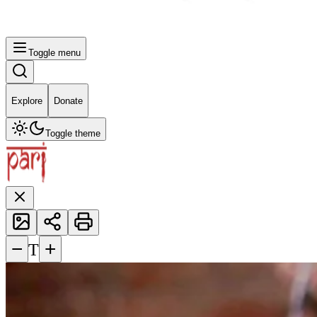
Toggle menu
Explore
Donate
Toggle theme
−
+
T