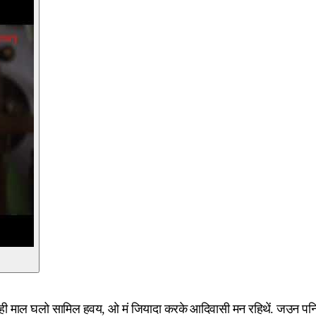
वाही माल घलो सामिल हवय, ओ मं जियादा करके आदिवासी मन रहिथें. जउन पनि