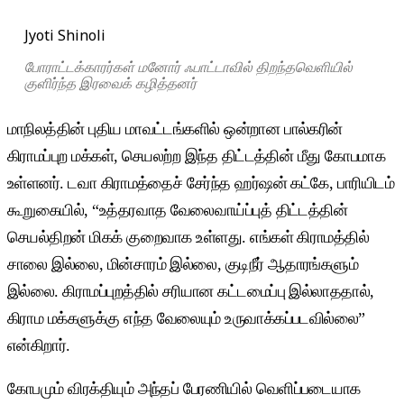
Jyoti Shinoli
போராட்டக்காரர்கள் மனோர் ஃபாட்டாவில் திறந்தவெளியில்
குளிர்ந்த இரவைக் கழித்தனர்
மாநிலத்தின் புதிய மாவட்டங்களில் ஒன்றான பால்கரின்
கிராமப்புற மக்கள், செயலற்ற இந்த திட்டத்தின் மீது கோபமாக
உள்ளனர். டவா கிராமத்தைச் சேர்ந்த ஹர்ஷன் கட்கே, பாரியிடம்
கூறுகையில், “உத்தரவாத வேலைவாய்ப்புத் திட்டத்தின்
செயல்திறன் மிகக் குறைவாக உள்ளது. எங்கள் கிராமத்தில்
சாலை இல்லை, மின்சாரம் இல்லை, குடிநீர் ஆதாரங்களும்
இல்லை. கிராமப்புறத்தில் சரியான கட்டமைப்பு இல்லாததால்,
கிராம மக்களுக்கு எந்த வேலையும் உருவாக்கப்படவில்லை”
என்கிறார்.
கோபமும் விரக்தியும் அந்தப் பேரணியில் வெளிப்படையாக