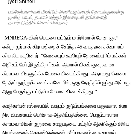
Jyoti Shinoli
பங்கேற்பாளர்கள் மீண்டும் அணிவகுப்பைத் தொடங்குவதற்கு
முன்பு, பாடல், நடனம் மற்றும் இசையுடன் தங்களைத்
தயார்படுத்திக் கொள்கின்றனர்
“MNREGA-வின் பெயரை மட்டும் மாற்றினால் போதாது,”
என்று முர்பாத் கிராமத்தைச் சேர்ந்த 45 வயதான சக்காராம்
கர்பாடே கூறினார். “வேலையும் கூலியும் தேவைப்படும் மக்கள்
அதிகம் பேர் இருக்கிறார்கள். ஆனால் மிகக் குறைவான
கிராமவாசிகளுக்கே வேலை கிடைக்கிறது. அதாவது வேலை
தேடும் நூற்றுக்கணக்கானோரில், ஒரு நேரத்தில் ஐந்து அல்லது
ஆறு பேருக்கு மட்டுமே வேலை கிடைக்கிறது.”
காடுகளின் எல்லையில் வாழும் குடும்பங்களை பருவகால சிறு
நில விவசாயம் பெரிதாக ஆதரிப்பதில்லை. பெரும்பாலான
கிராமவாசிகள் குறுவை சாகுபடியை மட்டும் ஆதரிக்கும் சிறிய
நிலங்களைக் கொண்டுள்ளனர். நீர்ப்பாசனம் ஒரு கானல்