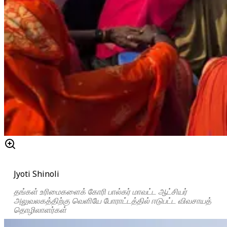
Jyoti Shinoli
தங்கள் உரிமைகளைக் கோரி பால்கர் மாவட்ட ஆட்சியர்
அலுவலகத்திற்கு வெளியே போராட்டத்தில் ஈடுபட்ட விவசாயத்
தொழிலாளர்கள்