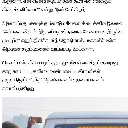
இருந்தார். என் கடின உழைப்பிற்கான கூலி ஏன் எனக்குக்
கிடைக்கவில்லை?" என்று அவர் கேட்கிறார்.
அதன் பிறகு பச்சுவுக்கு மீண்டும் வேலை கிடைக்கவே இல்லை.
"அப்படியென்றால், இது எப்படி உத்தரவாத வேலையாக இருக்க
முடியும்?" எனும் தினக்கூலித் தொழிலாளி, கைகளில் உள்ள
ஆழமான தழும்புகளைக் காட்டியபடி கேட்கிறார்.
மிகவும் பின்தங்கிய பழங்குடி சமூகங்கள் வசிக்கும் தஹானு
தாலுகா உட்பட, தானே-பால்கர் மாவட்ட கிராமங்கள்
முழுவதிலும் விரக்தி தெளிவாகவும் கடுமையாகவும்
காணப்படுகிறது.