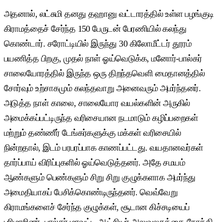
அதனால், லட்சுமி தனது தஹானு வட்டாரத்தில் உள்ள பழங்குடி
கிராமத்தைச் சேர்ந்த 150 பேருடன் பேரணியில் கலந்து
கொண்டார். சரோட்டியில் இருந்து 30 கிலோமீட்டர் தூரம்
பயணித்த பிறகு, முதல் நாள் ஓய்வெடுக்க, மனோர்-பால்கர்
சாலையோரத்தில் இருந்த ஒரு திறந்தவெளி மைதானத்தில்
சோர்வும் உற்சாகமும் கலந்தவாறு அனைவரும் அமர்ந்தனர்.
அடுத்த நாள் காலை, சாலையோர வயல்களின் அருகில்
அமைக்கப்பட்டிருந்த வரிசையான நடமாடும் கழிப்பறைகள்
மற்றும் தண்ணீர் டேங்கர்களுக்கு மக்கள் வரிசையில்
நின்றதால், இடம் பரபரப்பாக காணப்பட்டது. வயதானவர்கள்
தார்ப்பாய் விரிப்புகளில் ஓய்வெடுத்தனர். அதே சமயம்
ஆண்களும் பெண்களும் சிறு சிறு குழுக்களாக அமர்ந்து
அமைதியாகப் பேசிக்கொண்டிருந்தனர். வெவ்வேறு
கிராமங்களைச் சேர்ந்த குழுக்கள், சூடான கிச்சடியைப்
பரிமாறினர். பால்கர் மாவட்ட ஆட்சியர் அலுவலகத்தை நோக்கி