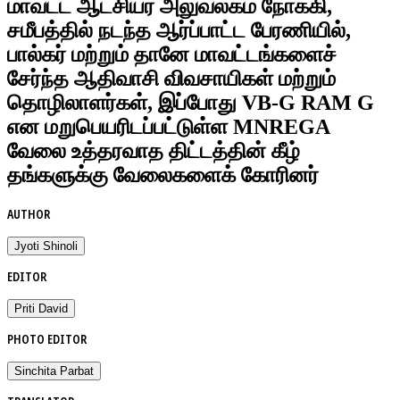
மாவட்ட ஆட்சியர் அலுவலகம் நோக்கி,
சமீபத்தில் நடந்த ஆர்ப்பாட்ட பேரணியில்,
பால்கர் மற்றும் தானே மாவட்டங்களைச்
சேர்ந்த ஆதிவாசி விவசாயிகள் மற்றும்
தொழிலாளர்கள், இப்போது VB-G RAM G
என மறுபெயரிடப்பட்டுள்ள MNREGA
வேலை உத்தரவாத திட்டத்தின் கீழ்
தங்களுக்கு வேலைகளைக் கோரினர்
AUTHOR
Jyoti Shinoli
EDITOR
Priti David
PHOTO EDITOR
Sinchita Parbat