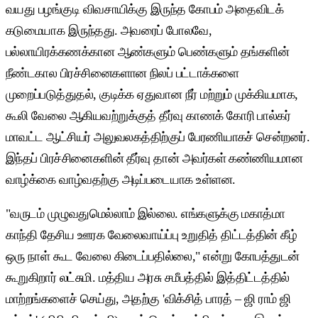
வயது பழங்குடி விவசாயிக்கு இருந்த கோபம் அதைவிடக்
கடுமையாக இருந்தது. அவரைப் போலவே,
பல்லாயிரக்கணக்கான ஆண்களும் பெண்களும் தங்களின்
நீண்டகால பிரச்சினைகளான நிலப் பட்டாக்களை
முறைப்படுத்துதல், குடிக்க ஏதுவான நீர் மற்றும் முக்கியமாக,
கூலி வேலை ஆகியவற்றுக்குத் தீர்வு காணக் கோரி பால்கர்
மாவட்ட ஆட்சியர் அலுவலகத்திற்குப் பேரணியாகச் சென்றனர்.
இந்தப் பிரச்சினைகளின் தீர்வு தான் அவர்கள் கண்ணியமான
வாழ்க்கை வாழ்வதற்கு அடிப்படையாக உள்ளன.
"வருடம் முழுவதுமெல்லாம் இல்லை. எங்களுக்கு மகாத்மா
காந்தி தேசிய ஊரக வேலைவாய்ப்பு உறுதித் திட்டத்தின் கீழ்
ஒரு நாள் கூட வேலை கிடைப்பதில்லை," என்று கோபத்துடன்
கூறுகிறார் லட்சுமி. மத்திய அரசு சமீபத்தில் இத்திட்டத்தில்
மாற்றங்களைச் செய்து, அதற்கு 'விக்சித் பாரத் – ஜி ராம் ஜி