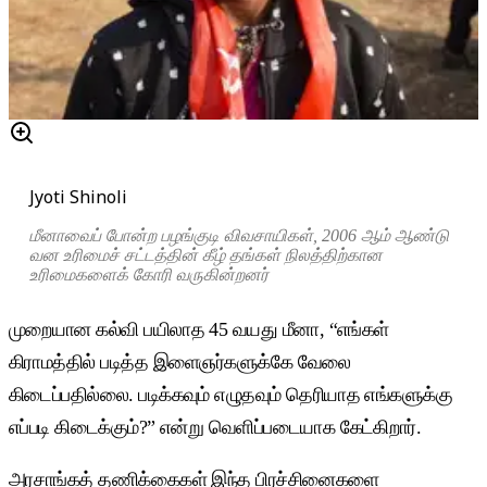
Jyoti Shinoli
மீனாவைப் போன்ற பழங்குடி விவசாயிகள், 2006 ஆம் ஆண்டு
வன உரிமைச் சட்டத்தின் கீழ் தங்கள் நிலத்திற்கான
உரிமைகளைக் கோரி வருகின்றனர்
முறையான கல்வி பயிலாத 45 வயது மீனா, “எங்கள்
கிராமத்தில் படித்த இளைஞர்களுக்கே வேலை
கிடைப்பதில்லை. படிக்கவும் எழுதவும் தெரியாத எங்களுக்கு
எப்படி கிடைக்கும்?” என்று வெளிப்படையாக கேட்கிறார்.
அரசாங்கத் தணிக்கைகள் இந்த பிரச்சினைகளை