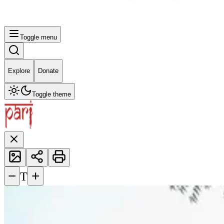
Toggle menu
Explore
Donate
Toggle theme
−
+
T