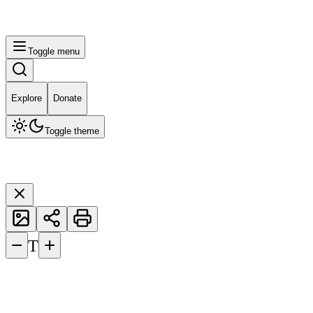
Toggle menu
Explore
Donate
Toggle theme
−
+
T