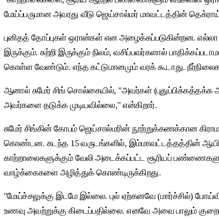
மேய்ப்பருமான அவரது வீடு ஜெய்சால்மர் மாவட்டத்தின் தெக்ராய்
புனிதத் தோப்புகள் ஒரான்கள் என அழைக்கப்படுகின்றன. எல்லா
இருக்கும். சுற்றி இருக்கும் நிலம், வசிப்பவர்களால் பாதிக்கப்
கொள்ள வேண்டும். எந்த கட்டுமானமும் வரக் கூடாது. நீர்நிலை
ஆனால் சுமேர் சிங் சொல்கையில், "அவர்கள் (புதுப்பிக்கத்தக்க 
அவர்களை தடுக்க முடியவில்லை," என்கிறார்.
சுமேர் சிங்கின் கோபம் ஜெய்சால்மரின் நூற்றுக்கணக்கான கிராம
கொண்டன. கடந்த 15 வருடங்களில், இம்மாவட்டத்தத்தின் ஆயி
காற்றாலைகளுக்கும் வேலி அடைக்கப்பட்ட சூரியப் பண்ணைகளுக்
வாழ்க்கைகளை அழித்துக் கொண்டிருக்கிறது.
"மேய்ச்சலுக்கு இடமே இல்லை. புல் ஏற்கனவே (மார்ச்சில்) போய
உணவு அவற்றுக்கு கிடைப்பதில்லை. எனவே அவை பாலும் குறைவாகத