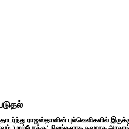
படுதல்
டர்ந்து ராஜஸ்தானின் புல்வெளிகளில் இருக்க
ும் 'புறம்போக்கு' நிலங்களாக தவறாக அரசாங்