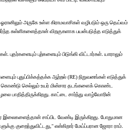
ஓரானிலும் அருகே உள்ள கிராமவாசிகள் வழிபடும் ஒரு தெய்வம்
 உதிர்ந்த சுள்ளிகளைத்தான் விறகுகளாக பயன்படுத்த எடுத்துக்
. புதர்களையும் புற்களையும் பிடுங்கி விட்டார்கள். யாராலும்
ையும் புதுப்பிக்கத்தக்க ஆற்றல் (RE) நிறுவனங்கள் எடுத்துக்
யே கொண்டு செல்லும் உயர் மின்சார தடங்களைக் கொண்ட
ை பாதித்திருக்கிறது. காட்டை சார்ந்து வாழ்வோரின்
்பு மர இலைகளைத்தான் சாப்பிட வேண்டி இருக்கிறது. போதுமான
க்கு குறைந்துவிட்டது," என்கிறார் மேய்ப்பரான ஜோரா ராம்.