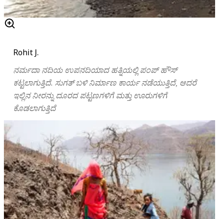
Rohit J.
ನರ್ಮದಾ ನದಿಯ ಉಪನದಿಯಾದ ಹತ್ನಿಯಲ್ಲಿ ಪಂಪ್‌ ಹೌಸ್‌
ಕಟ್ಟಲಾಗುತ್ತಿದೆ. ಸುಗತ್‌ ಬಳಿ ನಿರ್ಮಾಣ ಕಾರ್ಯ ನಡೆಯುತ್ತಿದೆ, ಆದರೆ
ಇಲ್ಲಿನ ನೀರನ್ನು ದೂರದ ಪಟ್ಟಣಗಳಿಗೆ ಮತ್ತು ಊರುಗಳಿಗೆ
ಕೊಡಲಾಗುತ್ತಿದೆ