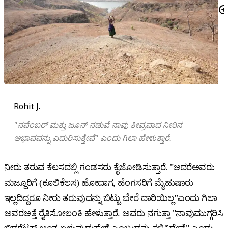
Rohit J.
"ನವೆಂಬರ್ ಮತ್ತು ಜೂನ್ ನಡುವೆ ನಾವು ತೀವ್ರವಾದ ನೀರಿನ
ಅಭಾವವನ್ನು ಎದುರಿಸುತ್ತೇವೆ" ಎಂದು ಗಿಲಾ ಹೇಳುತ್ತಾರೆ.
ನೀರು ತರುವ ಕೆಲಸದಲ್ಲಿ ಗಂಡಸರು ಕೈಜೋಡಿಸುತ್ತಾರೆ. "ಆದರೆಅವರು
ಮಜ್ದೂರಿಗೆ (ಕೂಲಿಕೆಲಸ) ಹೋದಾಗ, ಹೆಂಗಸರಿಗೆ ಮೈಹುಷಾರು
ಇಲ್ಲದಿದ್ದರೂ ನೀರು ತರುವುದನ್ನು ಬಿಟ್ಟು ಬೇರೆ ದಾರಿಯಿಲ್ಲ”ಎಂದು ಗಿಲಾ
ಅವರಅತ್ತೆ ರೈತಿಸೋಲಂಕಿ ಹೇಳುತ್ತಾರೆ. ಅವರು ನಗುತ್ತಾ "ನಾವುಮುಗ್ಗರಿಸಿ