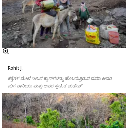
Rohit J.
ಕತ್ತೆಗಳ ಮೇಲೆ ನೀರಿನ ಕ್ಯಾನ್‌ಗಳನ್ನು ಹೊರಿಸುತ್ತಿರುವ ದಮಾ ಅವರ
ಮಗ ನಾನಿಯಾ ಮತ್ತು ಅವರ ಸ್ನೇಹಿತ ಮಹೇಶ್