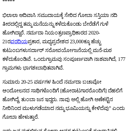
*****
ಭಿಲಾಲಾ ಆದಿವಾಸಿ ಸಮುದಾಯಕ್ಕೆ ಸೇರಿದ ಗೋಬಾ ಸಸ್ತಿಯಾ ನದಿ
ತೀರದಲ್ಲಿದ್ದ ತಮ್ಮ ಮನೆಯನ್ನು ಕಳೆದುಕೊಂಡು ಬೇರೆಡೆಗೆ ಗುಳೆ
ಹೋಗಿದ್ದಾರೆ. ನರ್ಮದಾ ನಿಯಂತ್ರಣಪ್ರಾಧಿಕಾರದ 2020-
21ರ
ವರದಿಯ
ಪ್ರಕಾರ, ಮಧ್ಯಪ್ರದೇಶದ 23,000ಕ್ಕೂ ಹೆಚ್ಚು
ಕುಟುಂಬಗಳುಸರ್ದಾರ್ ಸರೋವರ್ಯೋಜನೆಯಲ್ಲಿ ಮನೆ-ಮಠ
ಕಳೆದುಕೊಂಡಿವೆ. ಒಂದುಗ್ರಾಮವು ಸಂಪೂರ್ಣವಾಗಿ ನಾಶವಾಗಿದೆ, 177
ಗ್ರಾಮಗಳು ಭಾಗಶಃಬಾಧಿತವಾಗಿವೆ.
ಸುಮಾರು 20-25 ವರ್ಷಗಳ ಹಿಂದೆ ನರ್ಮದಾ ಬಚಾವೋ
ಆಂದೋಲನದ ಸಾಥಿಗಳೊಂದಿಗೆ [ಹೋರಾಟಗಾರರೊಂದಿಗೆ] ದೆಹಲಿಗೆ
ಹೋಗಿದ್ದೆ. ತುಂಬಾ ಜನ ಇದ್ದರು. ನಾವು ಅಲ್ಲಿ ಹೋಗಿ ಅಣೆಕಟ್ಟಿನ
ನೀರಿನಿಂದ ಮುಳುಗಡೆಯಾದ ನಮ್ಮ ಭೂಮಿಯನ್ನು ಕೇಳಿದೆವು” ಎಂದು
ಗೋಬಾ ಹೇಳುತ್ತಾರೆ.