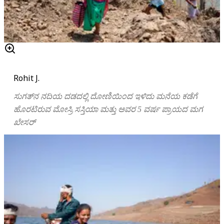
Rohit J.
ಸುಗತ್‌ನ ನದಿಯ ದಡದಲ್ಲಿ ದೋಣಿಯಿಂದ ಇಳಿದು ಮನೆಯ ಕಡೆಗೆ
ಹೊರಟಿರುವ ಮೋಸ್ರಿ ಸಸ್ತಿಯಾ ಮತ್ತು ಅವರ 5 ವರ್ಷ ಪ್ರಾಯದ ಮಗ
ಖೇಸರ್