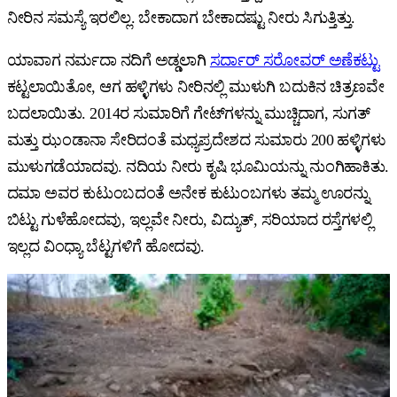
ನೀರಿನ ಸಮಸ್ಯೆ ಇರಲಿಲ್ಲ. ಬೇಕಾದಾಗ ಬೇಕಾದಷ್ಟು ನೀರು ಸಿಗುತ್ತಿತ್ತು.
ಯಾವಾಗ ನರ್ಮದಾ ನದಿಗೆ ಅಡ್ಡಲಾಗಿ
ಸರ್ದಾರ್‌ ಸರೋವರ್‌ ಅಣೆಕಟ್ಟು
ಕಟ್ಟಲಾಯಿತೋ, ಆಗ ಹಳ್ಳಿಗಳು ನೀರಿನಲ್ಲಿ ಮುಳುಗಿ ಬದುಕಿನ ಚಿತ್ರಣವೇ
ಬದಲಾಯಿತು. 2014ರ ಸುಮಾರಿಗೆ ಗೇಟ್‌ಗಳನ್ನು ಮುಚ್ಚಿದಾಗ, ಸುಗತ್‌
ಮತ್ತು ಝಂಡಾನಾ ಸೇರಿದಂತೆ ಮಧ್ಯಪ್ರದೇಶದ ಸುಮಾರು 200 ಹಳ್ಳಿಗಳು
ಮುಳುಗಡೆಯಾದವು. ನದಿಯ ನೀರು ಕೃಷಿ ಭೂಮಿಯನ್ನು ನುಂಗಿಹಾಕಿತು.
ದಮಾ ಅವರ ಕುಟುಂಬದಂತೆ ಅನೇಕ ಕುಟುಂಬಗಳು ತಮ್ಮ ಊರನ್ನು
ಬಿಟ್ಟು ಗುಳೆಹೋದವು, ಇಲ್ಲವೇ ನೀರು, ವಿದ್ಯುತ್‌, ಸರಿಯಾದ ರಸ್ತೆಗಳಲ್ಲಿ
ಇಲ್ಲದ ವಿಂಧ್ಯಾ ಬೆಟ್ಟಗಳಿಗೆ ಹೋದವು.