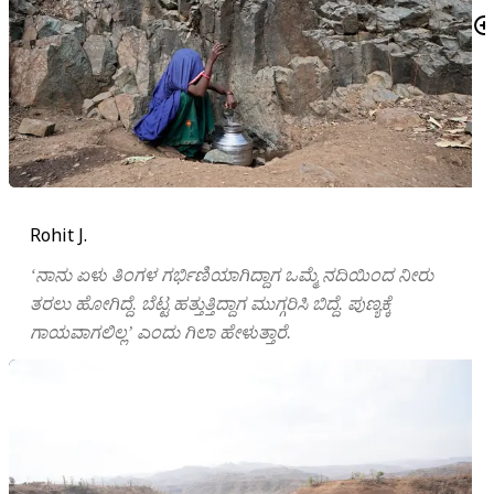
Rohit J.
‘ನಾನು ಏಳು ತಿಂಗಳ ಗರ್ಭಿಣಿಯಾಗಿದ್ದಾಗ ಒಮ್ಮೆ ನದಿಯಿಂದ ನೀರು
ತರಲು ಹೋಗಿದ್ದೆ. ಬೆಟ್ಟ ಹತ್ತುತ್ತಿದ್ದಾಗ ಮುಗ್ಗರಿಸಿ ಬಿದ್ದೆ. ಪುಣ್ಯಕ್ಕೆ
ಗಾಯವಾಗಲಿಲ್ಲʼ ಎಂದು ಗಿಲಾ ಹೇಳುತ್ತಾರೆ.