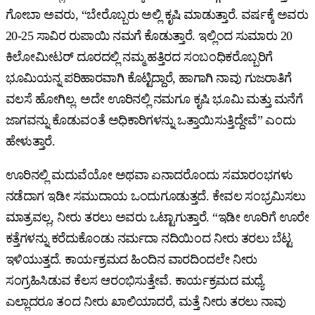
ಗೋಬಾ ಅವರು, “ಬೇರೊಬ್ಬರು ಅಲ್ಲಿ ಕೃಷಿ ಮಾಡುತ್ತಾರೆ. ವರ್ಷಕ್ಕೆ ಅವರು
20-25 ಸಾವಿರ ರುಪಾಯಿ ನಮಗೆ ಕೊಡುತ್ತಾರೆ. ಇಲ್ಲಿಂದ ಸುಮಾರು 20
ಕಿಲೋಮೀಟರ್‌ ದೂರದಲ್ಲಿ ನಮ್ಮ ಹತ್ತಿರದ ಸಂಬಂಧಿಕರೊಬ್ಬರಿಗೆ
ಭೂಮಿಯನ್ನ ಪರಿಹಾರವಾಗಿ ಕೊಟ್ಟಿದ್ದಾರೆ, ಹಾಗಾಗಿ ನಾವು ಗುಜರಾತಿಗೆ
ವಲಸೆ ಹೋಗಿಲ್ಲ. ಅದೇ ಊರಿನಲ್ಲಿ ನಮಗೂ ಕೃಷಿ ಭೂಮಿ ಮತ್ತು ಮನೆಗೆ
ಜಾಗವನ್ನು ಕೊಡುವಂತೆ ಅಧಿಕಾರಿಗಳನ್ನು ಒತ್ತಾಯಿಸುತ್ತಿದ್ದೇವೆ” ಎಂದು
ಹೇಳುತ್ತಾರೆ.
ಊರಿನಲ್ಲಿ ಮದುವೆಯೋ ಅಥವಾ ಏನಾದರೊಂದು ಸಮಾರಂಭಗಳು
ನಡೆದಾಗ ಇಡೀ ಸಮುದಾಯ ಒಂದುಗೂಡುತ್ತದೆ. ಕೇವಲ ಸಂಭ್ರಮಿಸಲು
ಮಾತ್ರವಲ್ಲ, ನೀರು ತರಲು ಅವರು ಒಟ್ಟಾಗುತ್ತಾರೆ. “ಇಡೀ ಊರಿಗೆ ಊರೇ
ಕತ್ತೆಗಳನ್ನು ಕರೆದುಕೊಂಡು ನರ್ಮದಾ ನದಿಯಿಂದ ನೀರು ತರಲು ಬೆಟ್ಟ
ಇಳಿಯುತ್ತದೆ. ಕಾರ್ಯಕ್ರಮದ ಹಿಂದಿನ ವಾರದಿಂದಲೇ ನೀರು
ಸಂಗ್ರಹಿಸಿಡುವ ಕೆಲಸ ಆರಂಭಿಸುತ್ತೇವೆ. ಕಾರ್ಯಕ್ರಮದ ಮಧ್ಯೆ
ಎಲ್ಲಾದರೂ ತಂದ ನೀರು ಖಾಲಿಯಾದರೆ, ಮತ್ತೆ ನೀರು ತರಲು ನಾವು