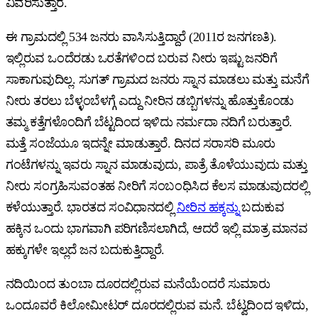
ವಿವರಿಸುತ್ತಾರೆ.
ಈ ಗ್ರಾಮದಲ್ಲಿ 534 ಜನರು ವಾಸಿಸುತ್ತಿದ್ದಾರೆ (2011ರ ಜನಗಣತಿ).
ಇಲ್ಲಿರುವ ಒಂದೆರಡು ಒರತೆಗಳಿಂದ ಬರುವ ನೀರು ಇಷ್ಟು ಜನರಿಗೆ
ಸಾಕಾಗುವುದಿಲ್ಲ. ಸುಗತ್‌ ಗ್ರಾಮದ ಜನರು ಸ್ನಾನ ಮಾಡಲು ಮತ್ತು ಮನೆಗೆ
ನೀರು ತರಲು ಬೆಳ್ಳಂಬೆಳಗ್ಗೆ ಎದ್ದು ನೀರಿನ ಡಬ್ಬಿಗಳನ್ನು ಹೊತ್ತುಕೊಂಡು
ತಮ್ಮ ಕತ್ತೆಗಳೊಂದಿಗೆ ಬೆಟ್ಟದಿಂದ ಇಳಿದು ನರ್ಮದಾ ನದಿಗೆ ಬರುತ್ತಾರೆ.
ಮತ್ತೆ ಸಂಜೆಯೂ ಇದನ್ನೇ ಮಾಡುತ್ತಾರೆ. ದಿನದ ಸರಾಸರಿ ಮೂರು
ಗಂಟೆಗಳನ್ನು ಇವರು ಸ್ನಾನ ಮಾಡುವುದು, ಪಾತ್ರೆ ತೊಳೆಯುವುದು ಮತ್ತು
ನೀರು ಸಂಗ್ರಹಿಸುವಂತಹ ನೀರಿಗೆ ಸಂಬಂಧಿಸಿದ ಕೆಲಸ ಮಾಡುವುದರಲ್ಲಿ
ಕಳೆಯುತ್ತಾರೆ. ಭಾರತದ ಸಂವಿಧಾನದಲ್ಲಿ
ನೀರಿನ ಹಕ್ಕನ್ನು
ಬದುಕುವ
ಹಕ್ಕಿನ ಒಂದು ಭಾಗವಾಗಿ ಪರಿಗಣಿಸಲಾಗಿದೆ, ಆದರೆ ಇಲ್ಲಿ ಮಾತ್ರ ಮಾನವ
ಹಕ್ಕುಗಳೇ ಇಲ್ಲದೆ ಜನ ಬದುಕುತ್ತಿದ್ದಾರೆ.
ನದಿಯಿಂದ ತುಂಬಾ ದೂರದಲ್ಲಿರುವ ಮನೆಯೆಂದರೆ ಸುಮಾರು
ಒಂದೂವರೆ ಕಿಲೋಮೀಟರ್‌ ದೂರದಲ್ಲಿರುವ ಮನೆ. ಬೆಟ್ವದಿಂದ ಇಳಿದು,