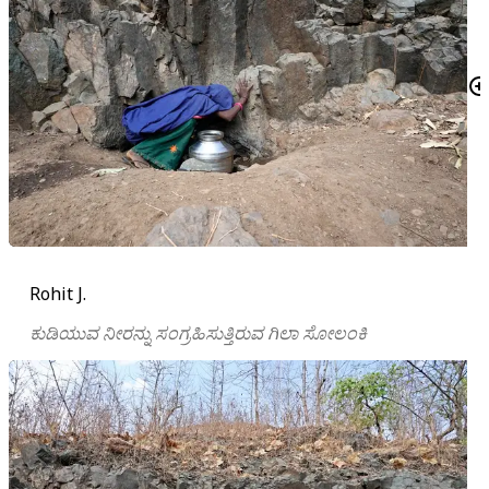
Rohit J.
ಕುಡಿಯುವ ನೀರನ್ನು ಸಂಗ್ರಹಿಸುತ್ತಿರುವ ಗಿಲಾ ಸೋಲಂಕಿ