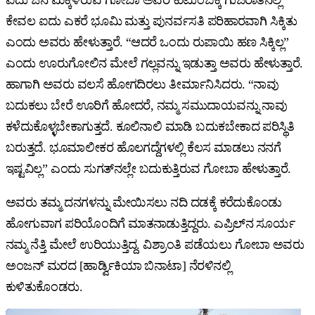
ಐದು ಜನ ಮಕ್ಕಳಿರುವ ಗೋಬಾ ಅವರ ಕುಟುಂಬಕ್ಕೆ ಗುಜರಾತಿನಲ್ಲಿ
ಕೇವಲ ಐದು ಎಕರೆ ಭೂಮಿ ಮತ್ತು ಪುನರ್ವಸತಿ ಪರಿಹಾರವಾಗಿ ಸಿಕ್ಕಿತು
ಎಂದು ಅವರು ಹೇಳುತ್ತಾರೆ. “ಆದರೆ ಒಂದು ರುಪಾಯಿ ಹಣ ಸಿಕ್ಕಿಲ್ಲ”
ಎಂದು ಊರುಗೋಲಿನ ಮೇಲೆ ಗಲ್ಲವನ್ನು ಇಡುತ್ತಾ ಅವರು ಹೇಳುತ್ತಾರೆ.
ಹಾಗಾಗಿ ಅವರು ವಲಸೆ ಹೋಗದಿರಲು ತೀರ್ಮಾನಿಸಿದರು. “ನಾವು
ಬದುಕಲು ಬೇರೆ ಊರಿಗೆ ಹೋದರೆ, ನಮ್ಮ ಸಮುದಾಯವನ್ನು ನಾವು
ಕಳೆದುಕೊಳ್ಳಬೇಕಾಗುತ್ತದೆ. ಕೂಲಿನಾಲಿ ಮಾಡಿ ಬದುಕಬೇಕಾದ ಪರಿಸ್ಥಿತಿ
ಬರುತ್ತದೆ. ಭೂಮಾಲೀಕರ ಹೊಲಗದ್ದೆಗಳಲ್ಲಿ ಕೆಲಸ ಮಾಡಲು ನನಗೆ
ಇಷ್ಟವಿಲ್ಲ” ಎಂದು ಸುಗತ್‌ನಲ್ಲೇ ಬದುಕುತ್ತಿರುವ ಗೋಬಾ ಹೇಳುತ್ತಾರೆ.
ಅವರು ತಮ್ಮ ದನಗಳನ್ನು ಮೇಯಿಸಲು ನದಿ ದಡಕ್ಕೆ ಕರೆದುಕೊಂಡು
ಹೋಗುವಾಗ ಪರಿಯೊಂದಿಗೆ ಮಾತನಾಡುತ್ತಿದ್ದರು. ಎಪ್ರಿಲ್‌ನ ಸೂರ್ಯ
ನಮ್ಮ ನೆತ್ತಿ ಮೇಲೆ ಉರಿಯುತ್ತಿದ್ದ. ವಿಶ್ರಾಂತಿ ಪಡೆಯಲು ಗೋಬಾ ಅವರು
ಅಂಜನ್‌ ಮರದ [ಹಾರ್ಡ್ವಿಕಿಯಾ ಬಿನಾಟಾ] ನೆರಳಿನಲ್ಲಿ
ಕುಳಿತುಕೊಂಡರು.