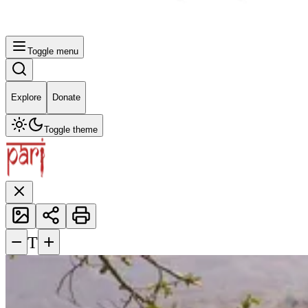
Toggle menu
Explore
Donate
Toggle theme
−
+
T