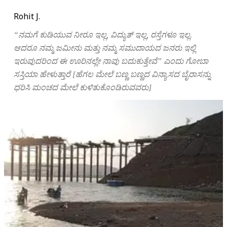
Rohit J.
“ನಮಗೆ ಕುಡಿಯುವ ನೀರೂ ಇಲ್ಲ, ವಿದ್ಯುತ್‌ ಇಲ್ಲ, ರಸ್ತೆಗಳೂ ಇಲ್ಲ.
ಆದರೂ ನಮ್ಮ ಜಮೀನು ಮತ್ತು ನಮ್ಮ ಸಮುದಾಯದ ಜನರು ಇಲ್ಲಿ
ಇರುವುದರಿಂದ ಈ ಊರಿನಲ್ಲೇ ನಾವು ಬದುಕುತ್ತೇವೆ” ಎಂದು ಗೋಬಾ
ಸಸ್ತಿಯಾ ಹೇಳುತ್ತಾರೆ [ಹೆಗಲ ಮೇಲೆ ಬಣ್ಣ ಬಣ್ಣದ ವಿನ್ಯಾಸದ ಬೈರಾಸನ್ನು
ಧರಿಸಿ ಮಂಚದ ಮೇಲೆ ಕುಳಿತುಕೊಂಡಿರುವವರು]