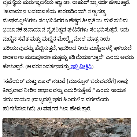
ವ್ಯವಸ್ಥೆಯ ಮರುಸ್ಥಾಪನೆಯ ತಜ್ಞ ಡಾ. ರಾಹುಲ್ ಬ್ಯಾನರ್ಜಿ ಹೇಳುತ್ತಾರೆ.
"ಹವಾಮಾನ ಬದಲಾವಣೆಯ ಕಾರಣದಿಂದಾಗಿ ಸಣ್ಣ ಸಣ್ಣ
ಮೇಘಸ್ಫೋಟಗಳು ಸಂಭವಿಸಿದರೂ ಹೆಚ್ಚಿನ ತೀವ್ರತೆಯ ಮಳೆ ಸುರಿದು
ಭಯಾನಕ ಹವಾಮಾನ ವೈಪರಿತ್ಯದ ಘಟನೆಗಳು ಸಂಭವಿಸುತ್ತವೆ. ಇದು
ಮಣ್ಣಿನ ಸವೆತ ಮತ್ತು ಮಣ್ಣಿನ ಮೇಲ್ಮೈ ಮೇಲೆ ಮಾತ್ರ ನೀರು
ಹರಿಯುವುದನ್ನು ಹೆಚ್ಚಿಸುತ್ತದೆ, ಇದರಿಂದ ನೀರು ಮಣ್ಣಿನಾಳಕ್ಕೆ ಇಳಿಯದೆ
ಅಂತರ್ಜಲ ಮರುಪೂರಣ ಮತ್ತಷ್ಟು ಕಡಿಮೆಯಾಗುತ್ತದೆ” ಎಂದು ಅವರು
ಹೇಳುತ್ತಾರೆ. (ಅವರಸಂದರ್ಶನವನ್ನು
ಇಲ್ಲಿ ವೀಕ್ಷಿಸಿ
).
"ನವೆಂಬರ್ ಮತ್ತು ಜೂನ್ ನಡುವೆ [ಮಾನ್ಸೂನ್ ಬರುವವರೆಗೆ] ನಾವು
ತೀವ್ರವಾದ ನೀರಿನ ಅಭಾವವನ್ನು ಎದುರಿಸುತ್ತೇವೆ," ಎಂದು ನಾಯಕ
ಸಮುದಾಯದ (ರಾಜ್ಯದಲ್ಲಿ ಇತರ ಹಿಂದುಳಿದ ವರ್ಗವೆಂದು
ಪರಿಗಣಿಸಲಾಗಿದೆ) 20 ವರ್ಷದ ಗಿಲಾ ಹೇಳುತ್ತಾರೆ.