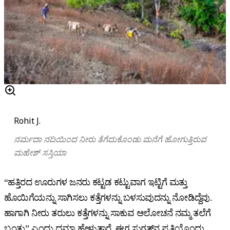
Rohit J.
ನರ್ಮದಾ ನದಿಯಿಂದ ನೀರು ತೆಗೆದುಕೊಂಡು ಮನೆಗೆ ಹೋಗುತ್ತಿರುವ
ಮಹೇಶ್‌ ಸಸ್ತಿಯಾ
“ಹತ್ತಿರದ ಊರುಗಳ ಜನರು ಕಟ್ಟಡ ಕಟ್ಟುವಾಗ ಇಟ್ಟಿಗೆ ಮತ್ತು
ಹೊಯಿಗೆಯನ್ನು ಸಾಗಿಸಲು ಕತ್ತೆಗಳನ್ನು ಬಳಸುವುದನ್ನು ನೋಡಿದ್ದೆವು.
ಹಾಗಾಗಿ ನೀರು ತರುಲು ಕತ್ತೆಗಳನ್ನು ಸಾಕುವ ಆಲೋಚನೆ ನಮ್ಮ ತಲೆಗೆ
ಬಂತು” ಎಂದು ದಮಾ ಹೇಳುತ್ತಾರೆ. ಈಗ ಸುಗತ್‌ನ ಪ್ರತಿಯೊಂದು