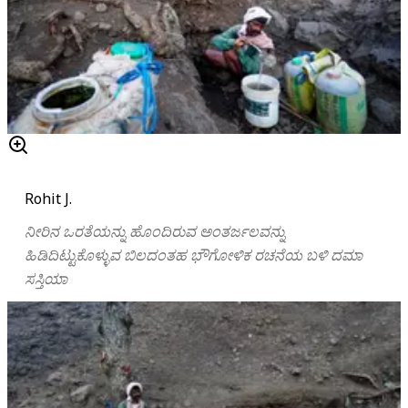
Rohit J.
ನೀರಿನ ಒರತೆಯನ್ನು ಹೊಂದಿರುವ ಅಂತರ್ಜಲವನ್ನು
ಹಿಡಿದಿಟ್ಟುಕೊಳ್ಳುವ ಬಿಲದಂತಹ ಭೌಗೋಳಿಕ ರಚನೆಯ ಬಳಿ ದಮಾ
ಸಸ್ತಿಯಾ