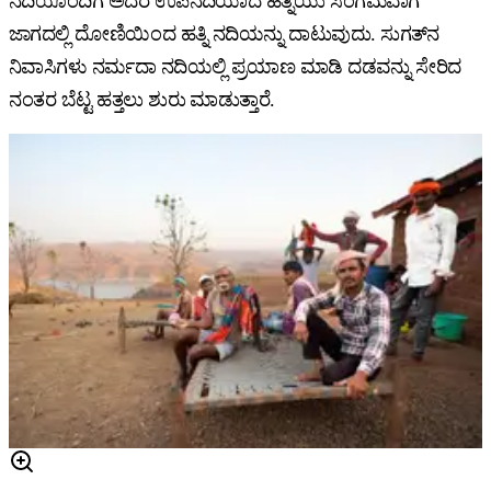
ನದಿಯೊಂದಿಗೆ ಅದರ ಉಪನದಿಯಾದ ಹತ್ನಿಯು ಸಂಗಮವಾಗ
ಜಾಗದಲ್ಲಿ ದೋಣಿಯಿಂದ ಹತ್ನಿ ನದಿಯನ್ನು ದಾಟುವುದು. ಸುಗತ್‌ನ
ನಿವಾಸಿಗಳು ನರ್ಮದಾ ನದಿಯಲ್ಲಿ ಪ್ರಯಾಣ ಮಾಡಿ ದಡವನ್ನು ಸೇರಿದ
ನಂತರ ಬೆಟ್ಟ ಹತ್ತಲು ಶುರು ಮಾಡುತ್ತಾರೆ.