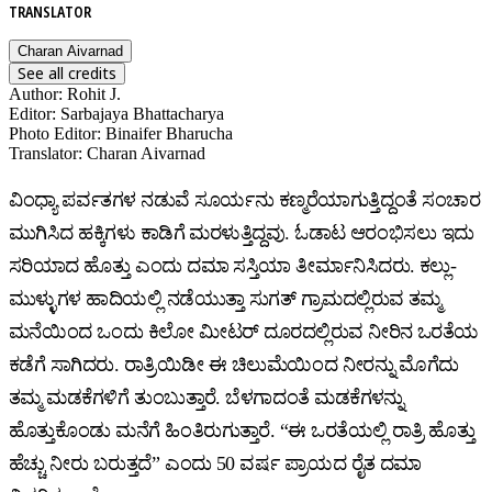
TRANSLATOR
Charan Aivarnad
See all credits
Author
:
Rohit J.
Editor
:
Sarbajaya Bhattacharya
Photo Editor
:
Binaifer Bharucha
Translator
:
Charan Aivarnad
ವಿಂಧ್ಯಾ ಪರ್ವತಗಳ ನಡುವೆ ಸೂರ್ಯನು ಕಣ್ಮರೆಯಾಗುತ್ತಿದ್ದಂತೆ ಸಂಚಾರ
ಮುಗಿಸಿದ ಹಕ್ಕಿಗಳು ಕಾಡಿಗೆ ಮರಳುತ್ತಿದ್ದವು. ಓಡಾಟ ಆರಂಭಿಸಲು ಇದು
ಸರಿಯಾದ ಹೊತ್ತು ಎಂದು ದಮಾ ಸಸ್ತಿಯಾ ತೀರ್ಮಾನಿಸಿದರು. ಕಲ್ಲು-
ಮುಳ್ಳುಗಳ ಹಾದಿಯಲ್ಲಿ ನಡೆಯುತ್ತಾ ಸುಗತ್‌ ಗ್ರಾಮದಲ್ಲಿರುವ ತಮ್ಮ
ಮನೆಯಿಂದ ಒಂದು ಕಿಲೋ ಮೀಟರ್‌ ದೂರದಲ್ಲಿರುವ ನೀರಿನ ಒರತೆಯ
ಕಡೆಗೆ ಸಾಗಿದರು. ರಾತ್ರಿಯಿಡೀ ಈ ಚಿಲುಮೆಯಿಂದ ನೀರನ್ನು ಮೊಗೆದು
ತಮ್ಮ ಮಡಕೆಗಳಿಗೆ ತುಂಬುತ್ತಾರೆ. ಬೆಳಗಾದಂತೆ ಮಡಕೆಗಳನ್ನು
ಹೊತ್ತುಕೊಂಡು ಮನೆಗೆ ಹಿಂತಿರುಗುತ್ತಾರೆ. “ಈ ಒರತೆಯಲ್ಲಿ ರಾತ್ರಿ ಹೊತ್ತು
ಹೆಚ್ಚು ನೀರು ಬರುತ್ತದೆ” ಎಂದು 50 ವರ್ಷ ಪ್ರಾಯದ ರೈತ ದಮಾ