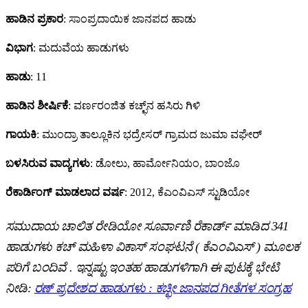
ಹಾಡಿನ ಪ್ರಕಾರ
: ಸಾಂಪ್ರದಾಯಿಕ ಜಾನಪದ ಹಾಡು
ವಿಭಾಗ
: ಮದುವೆಯ ಹಾಡುಗಳು
ಹಾಡು
: 11
ಹಾಡಿನ ಶೀರ್ಷಿಕೆ
: ವರ್ಣರಂಜಿತ ಕಚ್ಛ್‌ನ ಹಸಿರು ಗಿಳಿ
ಗಾಯಕಿ
: ಮುಂದ್ರಾ ತಾಲ್ಲೂಕಿನ ಭದ್ರೇಸರ್ ಗ್ರಾಮದ ಜುಮಾ ವಘೇರ್
ಬಳಸಿರುವ
ವಾದ್ಯಗಳು
: ಡೋಲು, ಹಾರ್ಮೋನಿಯಂ, ಬಾಂಜೊ
ರೆಕಾರ್ಡಿಂಗ್
ಮಾಡಲಾದ ವರ್ಷ
: 2012, ಕೆಎಂವಿಎಸ್ ಸ್ಟುಡಿಯೋ
ಸಮುದಾಯ ಚಾಲಿತ ರೇಡಿಯೋ ಸೂರ್ವಾಣಿ ರೆಕಾರ್ಡ್ ಮಾಡಿದ
341
ಹಾಡುಗಳು ಕಚ್ ಮಹಿಳಾ ವಿಕಾಸ್ ಸಂಘಟನೆ ( ಕೆಎಂವಿಎಸ್ ) ಮೂಲಕ
ಪರಿಗೆ ಬಂದಿವೆ . ಇನ್ನಷ್ಟು ಇಂತಹ ಹಾಡುಗಳಿಗಾಗಿ ಈ ಪುಟಕ್ಕೆ ಭೇಟಿ
ನೀಡಿ:
ರಣ್‌ ಪ್ರದೇಶದ ಹಾಡುಗಳು : ಕಚ್ಛೀ ಜಾನಪದ ಗೀತೆಗಳ ಸಂಗ್ರಹ