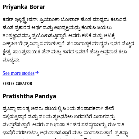
Priyanka Borar
ಕವರ್ ಇಲ್ಲಸ್ಟ್ರೇಷನ್: ಪ್ರಿಯಾಂಕಾ ಬೋರಾರ್ ಹೊಸ ಮಾಧ್ಯಮ ಕಲಾವಿದೆ.
ಹೊಸ ಪ್ರಕಾರದ ಅರ್ಥ ಮತ್ತು ಅಭಿವ್ಯಕ್ತಿಯನ್ನು ಕಂಡುಹಿಡಿಯಲು
ತಂತ್ರಜ್ಞಾನವನ್ನು ಪ್ರಯೋಗಿಸುತ್ತಿದ್ದಾರೆ. ಅವರು ಕಲಿಕೆ ಮತ್ತು ಆಟಕ್ಕೆ
ಎಕ್ಸ್‌ಪಿರಿಯೆನ್ಸ್ ವಿನ್ಯಾಸ‌ ಮಾಡುತ್ತಾರೆ. ಸಂವಾದಾತ್ಮಕ ಮಾಧ್ಯಮ ಇವರ ಮೆಚ್ಚಿನ
ಕ್ಷೇತ್ರ. ಸಾಂಪ್ರದಾಯಿಕ ಪೆನ್ ಮತ್ತು ಕಾಗದ ಇವರಿಗೆ ಹೆಚ್ಚು ಆಪ್ತವಾದ ಕಲಾ
ಮಾಧ್ಯಮ.
See more stories
SERIES CURATOR
Pratishtha Pandya
ಪ್ರತಿಷ್ಠಾ ಪಾಂಡ್ಯ ಅವರು ಪರಿಯಲ್ಲಿ ಹಿರಿಯ ಸಂಪಾದಕರಾಗಿ ಸೇವೆ
ಸಲ್ಲಿಸುತ್ತಿದ್ದಾರೆ ಮತ್ತು ಪರಿಯ ಸೃಜನಶೀಲ ಬರವಣಿಗೆ ವಿಭಾಗವನ್ನು
ಮುನ್ನಡೆಸುತ್ತಾರೆ. ಅವರು ಪರಿ ಭಾಷಾ ತಂಡದ ಸದಸ್ಯರಾಗಿದ್ದು, ಗುಜರಾತಿ
ಭಾಷೆಗೆ ವರದಿಗಳನ್ನು ಅನುವಾದಿಸುತ್ತಾರೆ ಮತ್ತು ಸಂಪಾದಿಸುತ್ತಾರೆ. ಪ್ರತಿಷ್ಠಾ