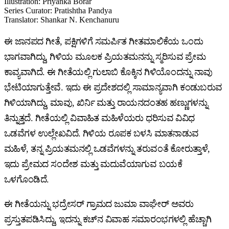
Illustration
:
Priyanka Borar
Series Curator
:
Pratishtha Pandya
Translator
:
Shankar N. Kenchanuru
ಈ ಜಾನಪದ ಗೀತೆ, ಪಕ್ಷಿಗಳಿಗೆ ಸಮರ್ಪಿತ ಗೀತಮಾಲಿಕೆಯ ಒಂದು
ಭಾಗವಾಗಿದ್ದು, ಗಿಳಿಯ ಮೂಲಕ ಪ್ರಿಯತಮನನ್ನು ಸ್ಮರಿಸುವ ಪ್ರೇಮ
ಕಾವ್ಯವಾಗಿದೆ. ಈ ಗೀತೆಯಲ್ಲಿ ಗುಲಾಬಿ ಕೊಕ್ಕಿನ ಗಿಳಿಯೊಂದನ್ನು ನಾವು
ಭೇಟಿಯಾಗುತ್ತೇವೆ. ಇದು ಈ ಪ್ರದೇಶದಲ್ಲಿ ಸಾಮಾನ್ಯವಾಗಿ ಕಂಡುಬರುವ
ಗಿಳಿಯಾಗಿದ್ದು, ಮಾವು, ಖಿರ್ನಿ ಮತ್ತು ರಾಯನದಂತಹ ಹಣ್ಣುಗಳನ್ನು
ತಿನ್ನುತ್ತದೆ. ಗೀತೆಯಲ್ಲಿ ವಿವಾಹಿತ ಮಹಿಳೆಯರು ಧರಿಸುವ ವಿವಿಧ
ಒಡವೆಗಳ ಉಲ್ಲೇಖವಿದೆ. ಗಿಳಿಯ ರೂಪಕ ಬಳಸಿ ಮಾತನಾಡುವ
ಮಹಿಳೆ, ತನ್ನ ಪ್ರಿಯತಮನಲ್ಲಿ ಒಡವೆಗಳನ್ನು ತರುವಂತೆ ಕೋರುತ್ತಾಳೆ,
ಇದು ಪ್ರೇಮದ ಸಂದೇಶ ಮತ್ತು ಮದುವೆಯಾಗುವ ಬಯಕೆ
ಒಳಗೊಂಡಿದೆ.
ಈ ಗೀತೆಯನ್ನು ಭದ್ರೇಸರ್ ಗ್ರಾಮದ ಜುಮಾ ವಾಘೇರ್ ಅವರು
ಪ್ರಸ್ತುತಪಡಿಸಿದ್ದು, ಇದನ್ನು ಕಚ್‌ನ ವಿವಾಹ ಸಮಾರಂಭಗಳಲ್ಲಿ ಹೆಚ್ಚಾಗಿ