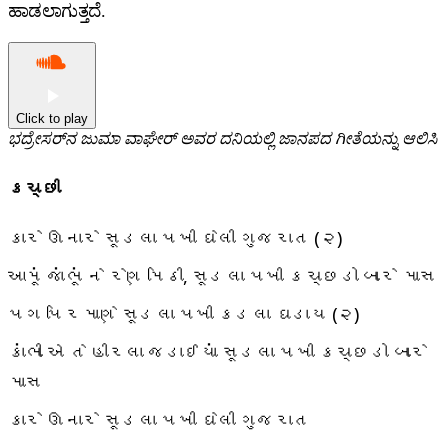
ಹಾಡಲಾಗುತ್ತದೆ.
Click to play
ಭದ್ರೇಸರ್‌ನ ಜುಮಾ ವಾಘೇರ್ ಅವರ ದನಿಯಲ್ಲಿ ಜಾನಪದ ಗೀತೆಯನ್ನು ಆಲಿಸಿ
કચ્છી
કારે ઊનારે સૂડલા પખી ઘેલી ગુજરાત (૨)
આમૂં જાંભૂં ને રેણ મિઠી, સૂડલા પખી કચ્છડો બારે માસ
પગ પિરમાણે સૂડલા પખી કડલા ઘડાય (૨)
કાંભી એ તે હીરલા જડાઈયાં સૂડલા પખી કચ્છડો બારે
માસ
કારે ઊનારે સૂડલા પખી ઘેલી ગુજરાત