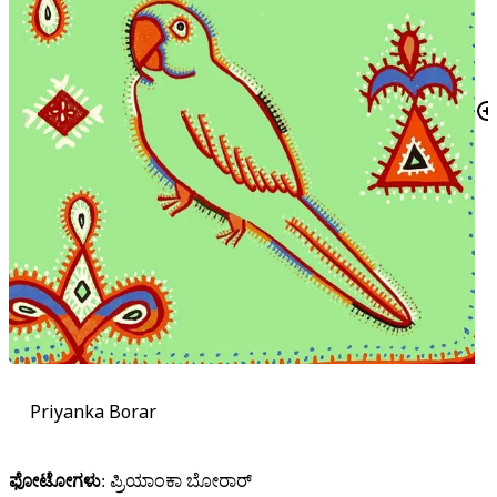
Priyanka Borar
ಫೋಟೋಗಳು
: ಪ್ರಿಯಾಂಕಾ ಬೋರಾರ್