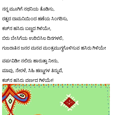
ನನ್ನ ಮೂಗಿಗೆ ನಥನಿಯ ತೊಡಿಸು,
ರತ್ನದ ದಾಮನಿಯಿಂದ ಹಣೆಯ ಸಿಂಗರಿಸು,
ಕಚ್‌ನ ಹಸಿರು ಬಣ್ಣದ ಗಿಳಿಯೇ,
ಬಿರು ಬೇಸಿಗೆಯ ಉರಿಬಿಸಿಲ ದಿನಗಳಲಿ,
ಗುಜರಾತಿನ ಜನರ ಮನವ ಮಂತ್ರಮುಗ್ಧಗೊಳಿಸುವ ಹಸಿರು ಗಿಳಿಯೇ
ವರ್ಷವಿಡೀ ನಲಿದು ಹಾರುತ್ತಾ ನೀನು,
ಮಾವು, ನೇರಳೆ, ಸಿಹಿ ಹಣ್ಣುಗಳ ತಿನ್ನುವೆ,
ಕಚ್‌ನ ಹಸಿರು ವರ್ಣದ ಗಿಳಿಯೇ!