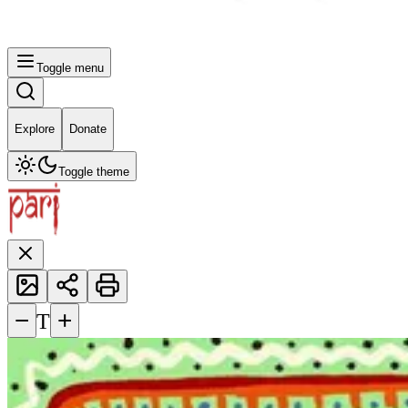
Toggle menu
Explore
Donate
Toggle theme
−
+
T