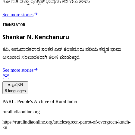
ಗುಜರಾತಿ ಮತ್ತು ಇಂಗ್ಲಿಷ್ ಭಾಷೆಯ ಕವಿಯೂ ಹೌದು.
See more stories
TRANSLATOR
Shankar N. Kenchanuru
ಕವಿ, ಅನುವಾದಕರಾದ ಶಂಕರ ಎನ್ ಕೆಂಚನೂರು ಪರಿಯ ಕನ್ನಡ ಭಾಷಾ
ಅನುವಾದ ಸಂಪಾದಕರಾಗಿ ಕೆಲಸ ಮಾಡುತ್ತಾರೆ.
See more stories
ಕನ್ನಡ
|
KN
8
languages
PARI - People's Archive of Rural India
ruralindiaonline.org
https://ruralindiaonline.org/articles/
green-parrot-of-evergreen-kutch-
kn