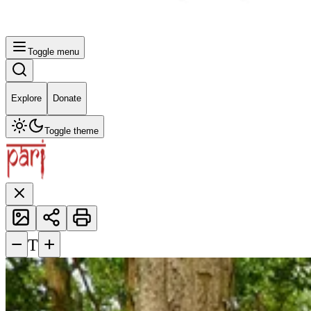
Toggle menu
Explore
Donate
Toggle theme
−
+
T