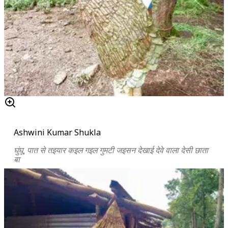
Ashwini Kumar Shukla
घुंघू, पात से तइयार कइल गइल गुमटी जइसन देखाई देवे वाला देसी छाता
बा