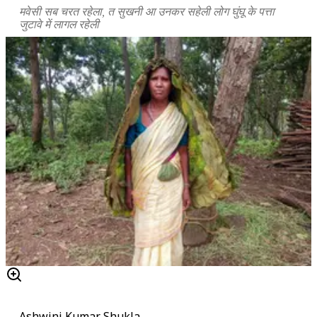
मवेसी सब चरत रहेला, त सुखनी आ उनकर सहेली लोग घुंघू के पत्ता
जुटावे में लागल रहेली
Ashwini Kumar Shukla