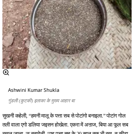
Ashwini Kumar Shukla
गुंडली (कुटकी) इलाका के मुख्य आहार बा
सुखनी कहेली, “हमनी मालू के पत्ता सब से पोटांगो बनाइला.” पोटांग गोल
तली वाला एगो डलिया जइसन होखेला. एकरा में अऩाज, बिया आ फूल सब
रखल जाला. ऊ बतावेली, “एह पत्ता सब के 20 साल तक भी रख, त कीड़ा