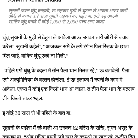
सुखनी जवन घुंघू बनइली, ऊ उऩकर मुड़ी से घुटना ले आवता आउर चारों
ओरी से बचाव करे वाला गुमटी जइसन बन गइल बा. एगो बड़ आदमी
खातिर घुंघू बनावे में कोई 1,000 से 2,000 पत्ता लाग जाला
घुंघू सुखनी के मुड़ी से ठेहुना ले आवेला आउर उनका चारों ओरी से बचाव
करेला. सुखनी कहेली, “आजकल सभे के लगे रंगीन पिलास्टिक के छाता
मिल जाई, बाकिर घुंघू एको ना मिली.”
“पहिले एगो घुंघू के बदला में तीन पैला धान मिलत रहे,” ऊ बतावेली. पैला
एगो अल्यूमिनियम के बरतन होखेला. ई एह इलाका में नपनी के काम में
आवेला. एकरा में कोई एक किलो धान आ जाला. त तीन पैला धान के मतलब
तीन किलो चाउर भइल.
ई कोई 30 साल से भी पहिले के बात बा.
सुखनी के पड़ोस में रहे वाली आ उनकर 62 बरिस के सखि, सुमन असुर के
कहनाम बा, “ओह घरिया हमनी लगे खाए के कुछुओ ना रहत रहे. दू-तीन दिन