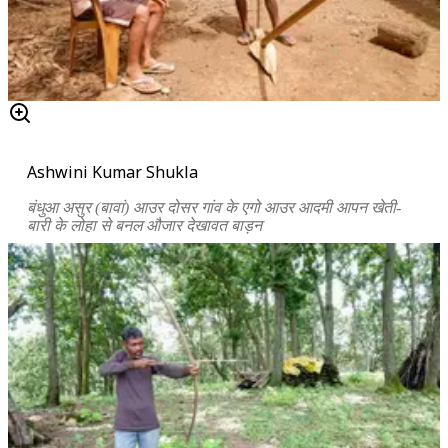
Ashwini Kumar Shukla
बंधुआ असुर (बावां) आउर दोसर गांव के एगो आउर आदमी आपन खेती-
बारी के लोहा से बनल औजार देखावत बाड़न