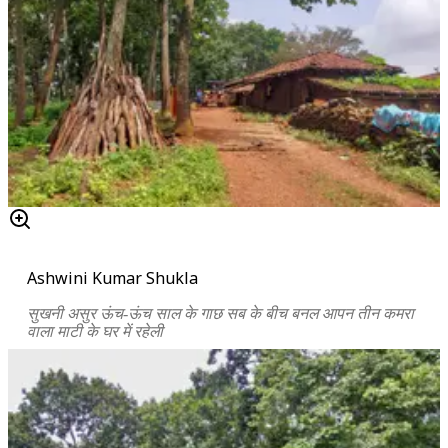
Ashwini Kumar Shukla
सुखनी असुर ऊंच-ऊंच साल के गाछ सब के बीच बनल आपन तीन कमरा
वाला माटी के घर में रहेली