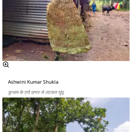
Ashwini Kumar Shukla
कुजाम के एगो छप्पर से लटकत घुंघू