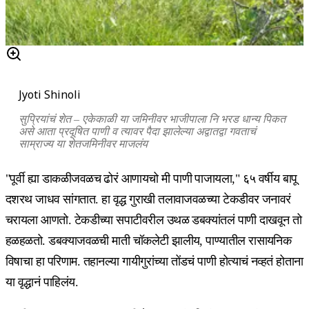
Jyoti Shinoli
सुप्रियांचं शेत – एकेकाळी या जमिनीवर भाजीपाला नि भरड धान्य पिकत
असे आता प्रदूषित पाणी व त्यावर पैदा झालेल्या अद्वातद्वा गवताचं
साम्राज्य या शेतजमिनीवर माजलंय
"पूर्वी ह्या डाकळीजवळच ढोरं आणायचो मी पाणी पाजायला," ६५ वर्षीय बापू
दशरथ जाधव सांगतात. हा वृद्ध गुराखी तलावाजवळच्या टेकडीवर जनावरं
चरायला आणतो. टेकडीच्या सपाटीवरील उथळ डबक्यांतलं पाणी दाखवून तो
हळहळतो. डबक्याजवळची माती चॉकलेटी झालीय, पाण्यातील रासायनिक
विषाचा हा परिणाम. तहानल्या गायीगुरांच्या तोंडचं पाणी होत्याचं नव्हतं होताना
या वृद्धानं पाहिलंय.