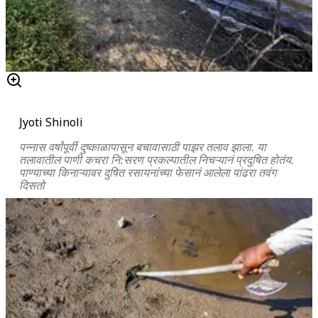
Jyoti Shinoli
पन्नास वर्षांपूर्वी दुष्काळापासून बचावासाठी पाझर तलाव झाला. या
तलावातील पाणी कचरा नि:सरण प्रकल्पातील निचऱ्यानं प्रदुषित होतंय.
पाण्याच्या किनाऱ्यावर दुषित रसायनांच्या फेसानं आलेला पांढरा तवंग
दिसतो