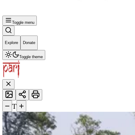
Toggle menu
Explore
Donate
Toggle theme
−
+
T