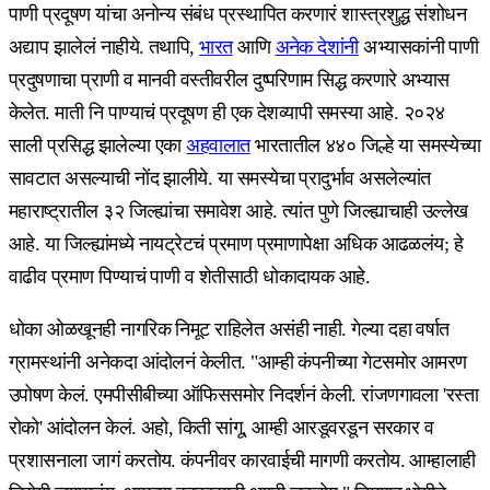
पाणी प्रदूषण यांचा अनोन्य संबंध प्रस्थापित करणारं शास्त्रशुद्ध संशोधन
अद्याप झालेलं नाहीये. तथापि,
भारत
आणि
अनेक देशांनी
अभ्यासकांनी पाणी
प्रदुषणाचा प्राणी व मानवी वस्तीवरील दुष्परिणाम सिद्ध करणारे अभ्यास
केलेत. माती नि पाण्याचं प्रदूषण ही एक देशव्यापी समस्या आहे. २०२४
साली प्रसिद्ध झालेल्या एका
अहवालात
भारतातील ४४० जिल्हे या समस्येच्या
सावटात असल्याची नोंद झालीये. या समस्येचा प्रादुर्भाव असलेल्यांत
महाराष्ट्रातील ३२ जिल्ह्यांचा समावेश आहे. त्यांत पुणे जिल्ह्याचाही उल्लेख
आहे. या जिल्ह्यांमध्ये नायट्रेटचं प्रमाण प्रमाणापेक्षा अधिक आढळलंय; हे
वाढीव प्रमाण पिण्याचं पाणी व शेतीसाठी धोकादायक आहे.
धोका ओळखूनही नागरिक निमूट राहिलेत असंही नाही. गेल्या दहा वर्षात
ग्रामस्थांनी अनेकदा आंदोलनं केलीत. "आम्ही कंपनीच्या गेटसमोर आमरण
उपोषण केलं. एमपीसीबीच्या ऑफिससमोर निदर्शनं केली. रांजणगावला 'रस्ता
रोको' आंदोलन केलं. अहो, किती सांगू, आम्ही आरडूवरडून सरकार व
प्रशासनाला जागं करतोय. कंपनीवर कारवाईची मागणी करतोय. आम्हालाही