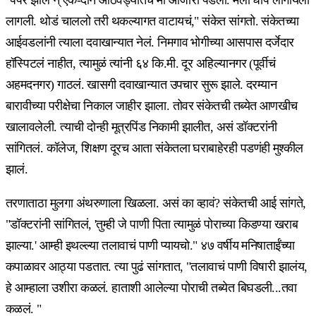
लागली. थोडं चाललो तरी थकल्यागत वाटायचं," संकेत सांगतो. संकेतच्या
आईवडलांनी त्याला दवाखान्यात नेलं. निमगाव भोगीच्या आसपास दर्जेदार
हॉस्पिटलं नाहीत, त्यामुळं त्यांनी ६४ कि.मी. दूर अहिल्यानगर (पूर्वीचं
अहमदनगर) गाठलं. खासगी दवाखान्यात उपचार सुरू झाले. दरम्यान
बारावीच्या परीक्षेचा निकाल जाहीर झाला. तोवर संकेतची तब्येत आणखीच
खालावलेली. त्याची दोन्ही मूत्रपिंड निकामी झालीत, असं डॉक्टरांनी
सांगितलं. कॉलेज, शिक्षण दूरच आता संकेतला घराबाहेरही पडणंही मुश्कील
झालं.
तरणाताठा मुलगा अंथरुणाला खिळला. असं का व्हावं? संकेतची आई सांगते,
"डॉक्टरांनी सांगितलं, 'तुम्ही जे पाणी पिता त्यामुळं पोराच्या किडण्या खराब
झाल्या.' आम्ही इथल्ल्या तलावाचं पाणी प्यायचो." ४७ वर्षीय मनिषाताईंच्या
कपाळावर आठ्या पडतात. त्या पुढं सांगतात, "तलावाचं पाणी विषारी झालंय,
हे आम्हाला उशीरा कळलं. हाताशी आलेल्या पोराची तब्येत बिघडली...तवा
कळलं. "