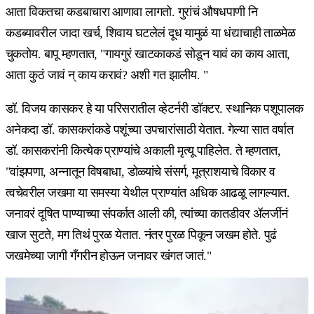
आता विकतचा कडबाचारा आणावा लागतो. गुरांचं औषधपाणी नि
कडब्यावरील जादा खर्च, शिवाय घटलेलं दूध यामुळं या धंद्याचाही ताळमेळ
चुकतोय. बापू म्हणतात, "गायगुरं खाटकाकडं सोडून यावं का काय आता,
आता कुठं जावं न् काय करावं? अशी गत झालीय. "
डॉ. विजय कासकर हे या परिसरातील व्हेटर्नरी डॉक्टर. स्थानिक पशूपालक
अनेकदा डॉ. कासकरांकडे पशूंच्या उपचारांसाठी येतात. गेल्या सात वर्षात
डॉ. कासकरांनी कित्येक प्राण्यांचे अकाली मृत्यू पाहिलेत. ते म्हणतात,
"वांझपणा, अन्नातून विषबाधा, डोळ्यांचे संसर्ग, मूत्राशयाचे विकार व
त्वचेवरील जखमा या समस्या येथील प्राण्यांत अधिक आढळू लागल्यात.
जनावरं दूषित पाण्याच्या संपर्कात आली की, त्यांच्या कातडीवर ॲलर्जीनं
खाज सुटते, मग तिथं पुरळ येतात. नंतर पुरळ पिकून जखम होते. पुढं
जखमेच्या जागी गँगरीन होऊन जनावर खंगत जातं."