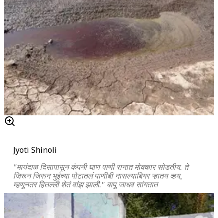
Jyoti Shinoli
"मायंदाळ दिसापासून कंपनी घाण पाणी रानात मोक्कार सोडतीय. ते
जिरून जिरून भुईच्या पोटातलं पाणीबी नासल्याबिगर ऱ्हातय व्हय,
म्हणूनतर हितल्ली शेतं वांझ झाली." बापू जाधव सांगतात