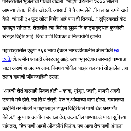
परिसरातील भूजलाची पातळी वाढली. "माझ्या वडलांनी २००० सालात
आमच्या शेतात विहीर खोदली. त्यासाठी पै पै जमवलेले तीन लाख रूपये खर्च
केले. चांगली ३५ फूट खोल विहीर आहे बघा ती तिकडं..." सुप्रियाताई बोट
दाखवून सांगतात. शेतातील त्या दिशेला झुडपं नि काट्याकुट्यात बुजलेली
खंडहर विहीर आहे. जिचं पाणी विषाक्त व निरुपयोगी झालंय.
महाराष्ट्रातील एकूण १६३ लाख हेक्टर लागवडीखालील क्षेत्रापैकी
७६
टक्के
शेतजमीन आजही कोरडवाहू आहे. अशा भूप्रदेशात बारमाही पाण्याचा
साठा असणं हा अलभ्य लाभ. निमगाव भोगीला पाझर तलावानं तो झालेला. हा
तलाव गावाची जीवनवाहिनी ठरला.
"आमची शेतं बारमाही पिकत होती – कांदा, भुईमूग, ज्वारी, बाजरी अगदी
ऊसाचे मळे होते. त्या तिथं संत्री, पेरू न् आंब्याच्या बागा होत्या. गावातल्या
काहींनी तर मोटरी न् पाइपलाइन टाकून विहिरीतलं पाणी थेट घरापर्यंत
नेलेलं." जुन्या आठवणींना उजाळा देत, तळ्यातील पाण्याकडे पाहत सुप्रिया
सांगतात, "हेच पाणी आम्ही ओंजळीनं पिलोय. पण आता तेच पाणी अंगाला