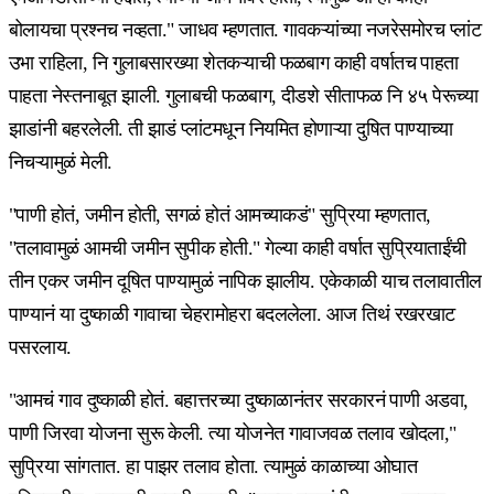
बोलायचा प्रश्नच नव्हता." जाधव म्हणतात. गावकऱ्यांच्या नजरेसमोरच प्लांट
उभा राहिला, नि गुलाबसारख्या शेतकऱ्याची फळबाग काही वर्षातच पाहता
पाहता नेस्तनाबूत झाली. गुलाबची फळबाग, दीडशे सीताफळ नि ४५ पेरूच्या
झाडांनी बहरलेली. ती झाडं प्लांटमधून नियमित होणाऱ्या दुषित पाण्याच्या
निचऱ्यामुळं मेली.
"पाणी होतं, जमीन होती, सगळं होतं आमच्याकडं" सुप्रिया म्हणतात,
"तलावामुळं आमची जमीन सुपीक होती." गेल्या काही वर्षात सुप्रियाताईंची
तीन एकर जमीन दूषित पाण्यामुळं नापिक झालीय. एकेकाळी याच तलावातील
पाण्यानं या दुष्काळी गावाचा चेहरामोहरा बदललेला. आज तिथं रखरखाट
पसरलाय.
"आमचं गाव दुष्काळी होतं. बहात्तरच्या दुष्काळानंतर सरकारनं पाणी अडवा,
पाणी जिरवा योजना सुरू केली. त्या योजनेत गावाजवळ तलाव खोदला,"
सुप्रिया सांगतात. हा पाझर तलाव होता. त्यामुळं काळाच्या ओघात