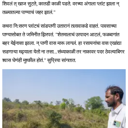
शिवलं त् खाज सुटते, कातडी काळी पडते. वरच्या अंगाला प्लांट झाला न्
तळ्यातल्या पाण्याचं जहर झालं."
कचरा नि:सरण प्लांटचं सांडपाणी उतारानं तलावाकडे वाहतं. पावसाच्या
पाण्यासोबत ते जमिनीत झिरपतं. "शेतमालाचं उत्पादन आटलं, फळबागांत
बहर येईनासा झाला. न् पाणी वास मारू लागलं. हा रसायनांचा वास एखांद्या
सडणाऱ्या मढ्याला येतो ना तसा...संध्याकाळी तर नाकावर पदर ठेवल्याबिगर
श्वास घेणंही मुश्कील होतं." सुप्रिया सांगतात.