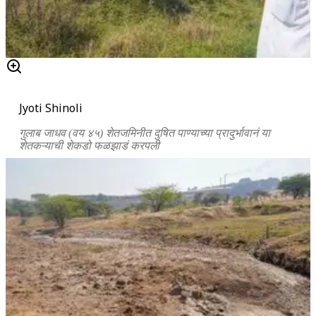
Jyoti Shinoli
गुलाब जाधव (वय ४५) शेतजमिनीत दुषित पाण्याच्या प्रादुर्भावानं या
शेतकऱ्याची शेकडो फळझाडं करपली