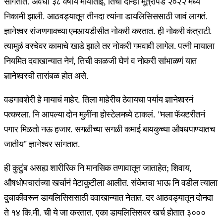
सांगतात. अवघी ३८ वर्षीय मायाताई, तिची दोन्ही मूत्रपिंड २०२२ मध्ये
निकामी झाली. आठवड्यातून तीनदा त्यांना डायलिसिससाठी जावं लागतं.
ज्ञानेश्वर रांजणगावच्या एमआयडीसीत नोकरी करतात. ही नोकरी कंत्राटी.
त्यामुळं वरचेवर कामाचे खाडे झाले तर नोकरी गमवावी लागेल. पत्नी मायाला
नियमित दवाखान्यात नेणं, तिची काळजी घेणं व नोकरी सांभाळणं यात
ज्ञानेश्वरची तारांबळ होत असे.
वडगावशेरी हे मायाचं माहेर. तिला माहेरीच ठेवायचा पर्याय ज्ञानेश्वरनं
पत्करला. नि आपल्या दोन मुलींना होस्टेलमध्ये टाकलं. "मला फॅक्टरीतनं
पगार मिळतो नऊ हजार. सगळीच्या सगळी कमाई बायकुच्या औषधपाण्यातच
जातीय" ज्ञानेश्वर सांगतात.
ही कुटुंब असह्य शारीरिक नि मानसिक तणावातून जाताहेत; शिवाय,
औषधोपचारांच्या खर्चानं मेटाकुटीला आलीत. संकेतचा भाऊ नि वडील त्याला
दुचाकीवरून डायलिसिससाठी दवाखान्यात नेतात. दर आठवड्यातून दोनदा
ते १४ कि.मी. ची ये जा करतात. एका डायलिसिसवर खर्च होतात ३०००