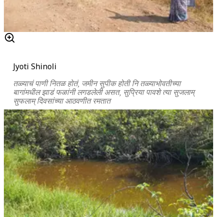
Jyoti Shinoli
तळ्याचं पाणी नितळ होतं, जमीन सुपीक होती नि तळ्याभोवतीच्या
बागांमधील झाडं फळांनी लगडलेली असत, सुप्रिया पावशे त्या सुजलाम्
सुफलाम् दिवसांच्या आठवणीत रमतात