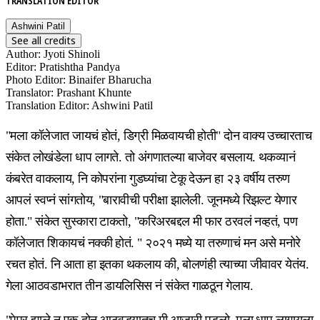
TRANSLATION EDITOR
Ashwini Patil
See all credits
Author
:
Jyoti Shinoli
Editor
:
Pratishtha Pandya
Photo Editor
:
Binaifer Bharucha
Translator
:
Prashant Khunte
Translation Editor
:
Ashwini Patil
"मला कॉलेजात जायचं होतं, डिग्री मिळवायची होती" दोन वाक्य उच्चारताच
संकेत लोखंडेला धाप लागते. तो अंगणातल्या बाजेवर बसलाय. थकव्यानं
कंबरेत वाकलाय, नि कोपरांना गुडघ्यांचा टेकू देऊन हा २३ वर्षीय तरुण
आपलं स्वप्नं सांगतोय, "बारावीची परीक्षा झालेली. जूनमध्ये रिझल्ट येणार
होता." संकेत सुस्कारा टाकतो, "करिअरबद्दल मी फार ठरवलं नव्हतं, पण
कॉलेजात शिकायचं नक्की होतं. " २०२१ मध्ये या तरुणाचं मन असे मनोरे
रचत होतं. नि आता हा इतका थकलाय की, बोलणंही त्याच्या जीवावर येतंय.
गेला आठवडाभरात तीन डायलिसिस नं संकेत गाळठून गेलाय.
"पेपर झाले न् एक-दोन आठवड्यातच मी आजारी पडलो. मला धाप लागायला