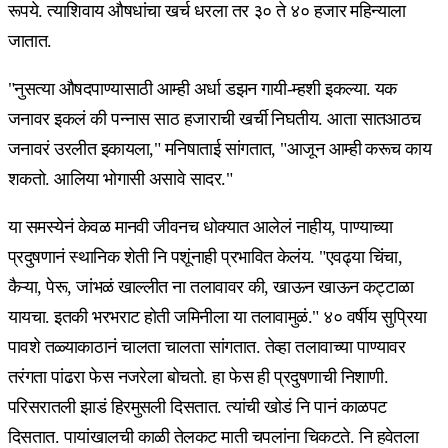
रूपये. त्याशिवाय औषधांचा खर्च धरला तर ३० ते ४० हजार महिन्याला
जातात.
"नुसत्या औषदपाण्यासाठी आम्ही अर्धा डझन गायी-म्हशी इकल्या. यक
जनावर इकलं की पन्नास साठ हजाराची खर्ची निघतीय. आता सातआठच
जनावरं उरलीत इकायला," मनिषाताई सांगतात, "आजून आम्ही करूच काय
शकतो. आलिया भोगासी असावे सादर."
या समस्येनं केवळ मानवी जीवनच धोक्यात आलेलं नाहीय, पाण्याच्या
प्रदुषणानं स्थानिक शेती नि पशूंनाही प्रभावित केलंय. "एवढ्या चिंचा,
कैऱ्या, पेरू, जांभळं खाल्लीत ना तलावावर की, खाऊन खाऊन कट्टाळा
यायचा. इतकी भरभराट होती जमिनीला या तलावामुळं." ४० वर्षीय सुप्रिया
पावशे तळ्याकाठानं चालता चालता सांगतात. तेव्हा तलावाच्या पाण्यावर
तरंगता पांढरा फेस नजरेला बोचतो. हा फेस ही प्रदुषणाची निशाणी.
परिसरातली झाडं हिरमुसली दिसतात. त्यांची खोडं नि पानं काळपट
दिसतात. पायांखालची काळी तेलकट माती चपलांना चिकटते. नि हवेतला