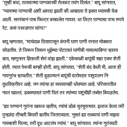
"तुम्ही बघा, तलावाच्या पाण्यावरबी तेलकट तवंग दिसंल." बापू सांगतात,
"प्यायच्या पाण्याची अशी आपदा झाली की आम्हाला ते इकत घ्यायची येळ
आली. सरपंचानं पाच फिल्टर बसवलेत गावात. धा लिटर पाण्याचा पाच रुपये
रेट. कसं परवडणार सांगा?"
बापू म्हणतात, "मायंदाळ दिसापासून कंपनी घाण पाणी रानात मोक्कार
सोडतीय. ते जिरून जिरून भुईच्या पोटातलं पाणीबी नासल्याबिगर ऱ्हातय
व्हय, म्हणूनतर हितल्ली शेतं वांझ झाली." एकेकाळी बापूंची सहा एकर शेती
होती. त्यात पेरूची बागही होती. बापू सांगतात, "शेती बंद केली मी, आता ही
गायगुरंच ऱ्हायलीत." शेती बुडाल्यानं बापूंची दारोमदार पशूपालन नि
दुधविक्रीवर आहे. पण त्यांचा हा व्यवसायही धोक्यात आहे. परिसरातील
गवत खाल्लं, डबक्यातलं पाणी पिलं तर त्यांच्या पशूंचीही तब्येत बिघडतेय.
"ह्या पाण्यानं गुरांना खरूज व्हतीय, त्यांचं डोळं चुरचुरत्यात. इलाज केला तरी
पुन्ह्यांदा तीचती बिमारी व्हतीय जितराबाला. नुसतं ह्या तळ्याचं पाणी माझ्या
गायम्हशी पिल्या, तरी दूध आटतंय त्यांचं." बापू सांगतात. त्यांना गुरांसाठी