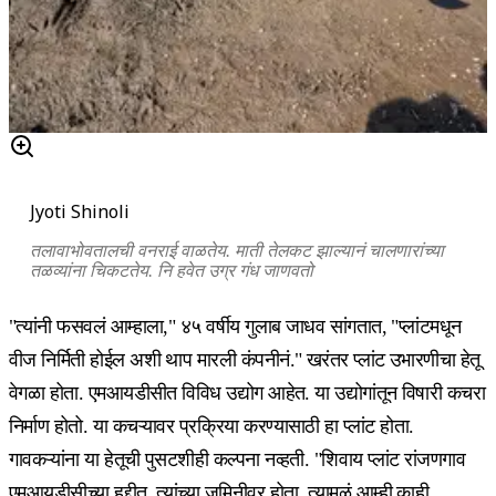
Jyoti Shinoli
तलावाभोवतालची वनराई वाळतेय. माती तेलकट झाल्यानं चालणारांच्या
तळव्यांना चिकटतेय. नि हवेत उग्र गंध जाणवतो
"त्यांनी फसवलं आम्हाला," ४५ वर्षीय गुलाब जाधव सांगतात, "प्लांटमधून
वीज निर्मिती होईल अशी थाप मारली कंपनीनं." खरंतर प्लांट उभारणीचा हेतू
वेगळा होता. एमआयडीसीत विविध उद्योग आहेत. या उद्योगांतून विषारी कचरा
निर्माण होतो. या कचऱ्यावर प्रक्रिया करण्यासाठी हा प्लांट होता.
गावकऱ्यांना या हेतूची पुसटशीही कल्पना नव्हती. "शिवाय प्लांट रांजणगाव
एमआयडीसीच्या हद्दीत, त्यांच्या जमिनीवर होता, त्यामुळं आम्ही काही