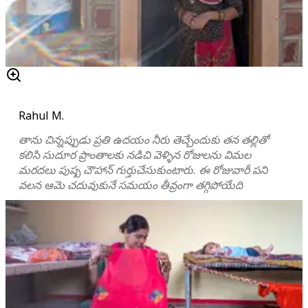
Rahul M.
తాను చిన్నప్పుడు ప్రతి ఉదయం నీరు తెచ్చేందుకు తన తల్లితో
కలిసి సుదూర ప్రాంతాలకు నడిచి వెళ్ళిన రోజులను విమల
మరదలు పుష్ప చౌహాన్ గుర్తుచేసుకుంటారు. ఈ రోజువారీ పని
వలన ఆమె చదువుకునే సమయం తీవ్రంగా తగ్గిపోయేది