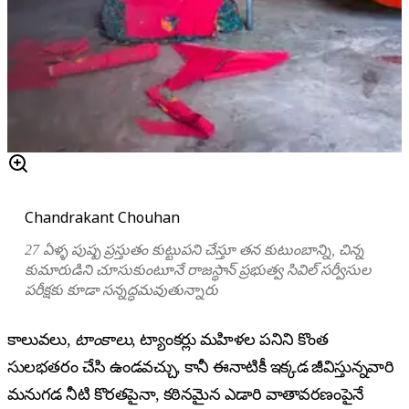
Chandrakant Chouhan
27 ఏళ్ళ పుష్ప ప్రస్తుతం కుట్టుపని చేస్తూ తన కుటుంబాన్ని, చిన్న
కుమారుడిని చూసుకుంటూనే రాజస్థాన్ ప్రభుత్వ సివిల్ సర్వీసుల
పరీక్షకు కూడా సన్నద్ధమవుతున్నారు
కాలువలు,
టాంకాలు
, ట్యాంకర్లు మహిళల పనిని కొంత
సులభతరం చేసి ఉండవచ్చు, కానీ ఈనాటికీ ఇక్కడ జీవిస్తున్నవారి
మనుగడ నీటి కొరతపైనా, కఠినమైన ఎడారి వాతావరణంపైనే