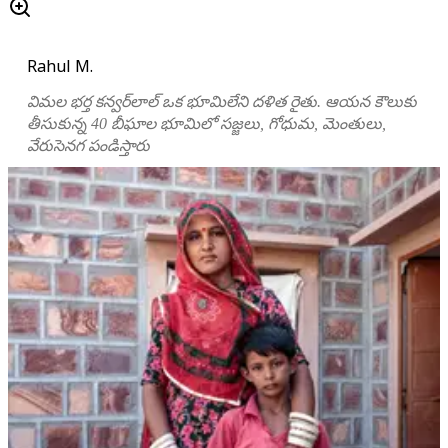
Rahul M.
విమల భర్త కన్వర్‌లాల్ ఒక భూమిలేని దళిత రైతు. ఆయన కౌలుకు
తీసుకున్న 40 బీఘాల భూమిలో సజ్జలు, గోధుమ, మెంతులు,
వేరుసెనగ పండిస్తారు