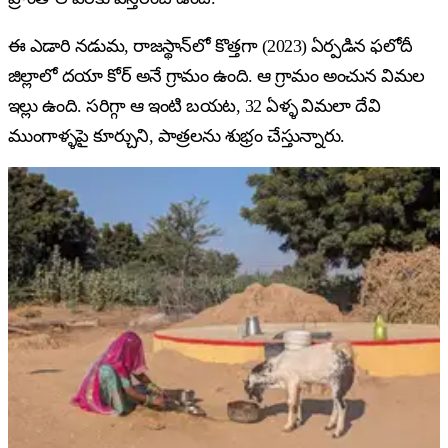
ఈ ఎడారి నడుమ, రాజస్థాన్‌లో కొత్తగా (2023) ఏర్పడిన ఫలోదీ
జిల్లాలో దయా కోర్ అనే గ్రామం ఉంది. ఆ గ్రామం అంచున విమల
ఇల్లు ఉంది. సరిగ్గా ఆ ఇంటి బయట, 32 ఏళ్ళ విమలా దేవి
ముంగాళ్ళపై కూర్చుని, పాత్రలను శుభ్రం చేస్తున్నారు.