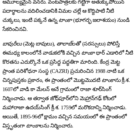
అమూల్యమైన వనరు. వంటపాత్రలకు గట్టిగా అతుక్కుపోయిన
పదార్థాలను వదిలించడానికి విమల చల్లే ఆ కొద్దిపాటి నీటి
చుక్కలు, ఇంటి పక్కనే ఉన్న
టాంకా
(భూగర్భ జలాశయం) నుండి
సేకరించినవి.
బావురీలు
(మెట్ల బావులు),
తాలాబ్‌
లతో (సరస్సులు) పోలిస్తే
ఈమధ్య కాలంలోనే వాడుకలోకి వచ్చిన
టాంకా
థార్ ఎడారిలో నీటి
కొరతను ఎదుర్కొనే ఒక ప్రసిద్ధ పద్ధతిగా మారింది. కేంద్ర మెట్ట
ప్రాంత పరిశోధనా సంస్థ (CAZRI) ప్రచురించిన 1988 నాటి ఒక
చిన్నపుస్తకం ప్రకారం, ఈ ప్రాంతంలో మొట్టమొదటి
టాంకా
ను క్రీ.శ.
1607లో వాడి కా మేలన్ అనే గ్రామంలో రాజా శూర్‌సింగ్
నిర్మించాడు. ఆ తర్వాత జోధ్‌పూర్‌లోని మెహ్రాన్‌గఢ్ కోటలో
మహారాజా ఉదయ్‌సింగ్ క్రీ.శ. 1759లో మరొకదాన్ని నిర్మించాడు.
అయితే, 1895-96లో క్షామం వచ్చిన సమయంలో ఈ ప్రాంతంలో
విస్తృతంగా
టాంకా
లను నిర్మించారు.