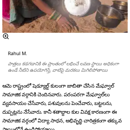
Rahul M.
పాత్రలు కడగడానికి ఈ ప్రాంతంలో లభించే లవణ స్థాయి అధికంగా
ఉండే నీటిని ఉపయోగిస్తే, వాటిపై మరకలు మిగిలిపోతాయి
ఆమె రాష్ట్రంలో షెడ్యూల్డ్ కులంగా జాబితా చేసిన మేఘ్వాల్
సామాజిక వర్గానికి చెందినవారు. పరంపరగా మేఘ్వాల్‌లు
వ్యవసాయం చేసేవారు, పశువులను పెంచేవారు, బట్టలను,
దుప్పట్లను నేసేవారు. కానీ శతాబ్దాల కుల వివక్ష కారణంగా ఈ
సామాజిక వర్గంలో విద్యా సాధన, అభివృద్ధి చారిత్రకంగా తక్కువ
స్థాయిలోనే ఉండిపోయాయి.