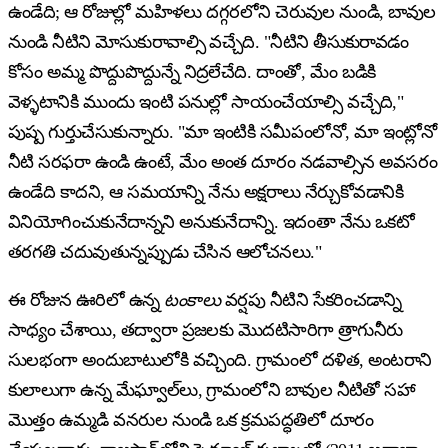
ఉండేది; ఆ రోజుల్లో మహిళలు దగ్గరలోని చెరువుల నుండి, బావుల
నుండి నీటిని మోసుకురావాల్సి వచ్చేది. "నీటిని తీసుకురావడం
కోసం అమ్మ పొద్దుపొద్దున్నే నిద్రలేచేది. దాంతో, మేం బడికి
వెళ్ళటానికి ముందు ఇంటి పనుల్లో సాయంచేయాల్సి వచ్చేది,"
పుష్ప గుర్తుచేసుకున్నారు. "మా ఇంటికి సమీపంలోనో, మా ఇంట్లోనో
నీటి సరఫరా ఉండి ఉంటే, మేం అంత దూరం నడవాల్సిన అవసరం
ఉండేది కాదని, ఆ సమయాన్ని నేను అక్షరాలు నేర్చుకోవడానికి
వినియోగించుకునేదాన్నని అనుకునేదాన్ని. ఇదంతా నేను ఒకటో
తరగతి చదువుతున్నప్పుడు చేసిన ఆలోచనలు."
ఈ రోజున ఊరిలో ఉన్న
టంకాలు
వర్షపు నీటిని సేకరించడాన్ని
సాధ్యం చేశాయి, తద్వారా ప్రజలకు మొదటిసారిగా త్రాగునీరు
సులభంగా అందుబాటులోకి వచ్చింది. గ్రామంలో దళిత, అంటరాని
కులాలుగా ఉన్న మేఘ్వాల్‌లు, గ్రామంలోని బావుల నీటితో సహా
మొత్తం ఉమ్మడి వనరుల నుండి ఒక క్రమపద్ధతిలో దూరం