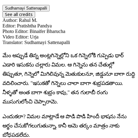
Sudhamayi Sattenapalli
See all credits
Author
:
Rahul M.
Editor
:
Pratishtha Pandya
Photo Editor
:
Binaifer Bharucha
Video Editor
:
Urja
Translator
:
Sudhamayi Sattenapalli
మేం అప్పుడే తిన్న అంట్లగిన్నెల్లోని ఒక గిన్నెలోకి గుప్పెడు థార్
ఎడారి ఇసుకను చల్లారు విమల. ఆ గిన్నెను తన చేతుల్లో
తిప్పుతూ, గిన్నెలో మిగిలివున్న మెతుకులనూ, జిడ్డునూ బాగా రుద్ది
వదిలించారు. "ఇసుకతో గిన్నెలు చాలా బాగా శుభ్రపడతాయి.
నీళ్ళతో అంత బాగా శుభ్రం కావు," తన గులాబీ రంగు
ముసుగులోంచి చెప్పారామె.
ఎందుకలా? విమల మాట్లాడే ఆ పొడి పొడి హిందీ భాషను నేను
అర్థం చేసుకోగలుగుతున్నా, కానీ ఆమె తర్కం మాత్రం నాకు
బోధపడలేదు.