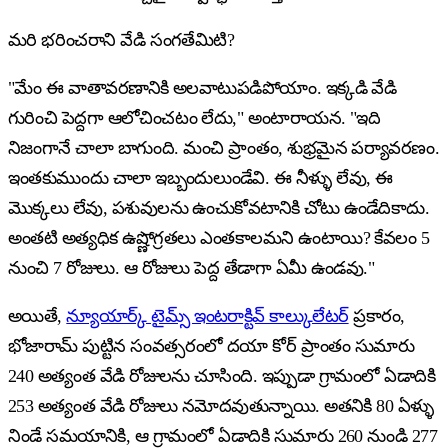
మరి భరించరాని వేడి సంగతేమిటి?
"మేం ఈ వాతావరణానికి అలవాటుపడిపోయాం. ఇక్కడి వేడి
గురించి పెద్దగా ఆలోచించటం లేదు," అంటారాయన. "ఇది
నిజంగానే చాలా బాగుంది. మంచి ప్రాంతం, శుభ్రమైన పర్యావరణం.
ఇంతకుముందు చాలా ఇబ్బందులుండేవి. ఈ నీళ్ళు లేవు, ఈ
మొక్కలు లేవు, పశువులను ఉంచుకోవటానికి చోటు ఉండేదికాదు.
అంతటి అత్యధిక ఉష్ణోగ్రతలు ఎంతకాలమని ఉంటాయి? కేవలం 5
నుంచి 7 రోజులు. ఆ రోజులు పెద్ద తేడాగా ఏమీ ఉండవు."
అయితే,
న్యూయార్క్ టైమ్స్ ఇంటరాక్టివ్ కాల్కులేటర్
ప్రకారం,
భోజారామ్ పుట్టిన సంవత్సరంలో దయా కోర్ ప్రాంతం సుమారు
240 అత్యంత వేడి రోజులను చూసింది. ఇప్పుడా గ్రామంలో ఏడాదికి
253 అత్యంత వేడి రోజులు నమోదవుతున్నాయి. అతనికి 80 ఏళ్ళు
నిండే సమయానికి, ఆ గ్రామంలో ఏడాదికి సుమారు 260 నుండి 277