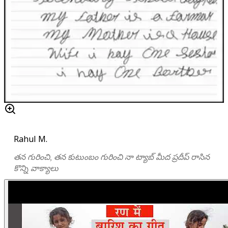
Rahul M.
తన గురించి, తన కుటుంబం గురించి నా ట్యాబ్ మీద ప్రదీప్ రాసిన
కొన్ని వాక్యాలు