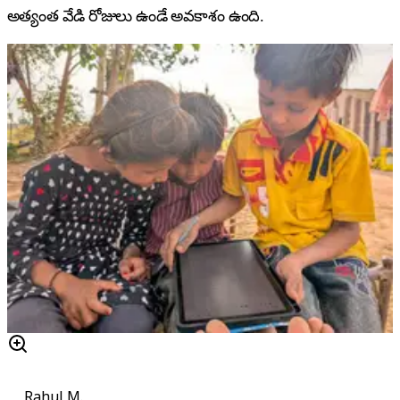
అత్యంత వేడి రోజులు ఉండే అవకాశం ఉంది.
Rahul M.