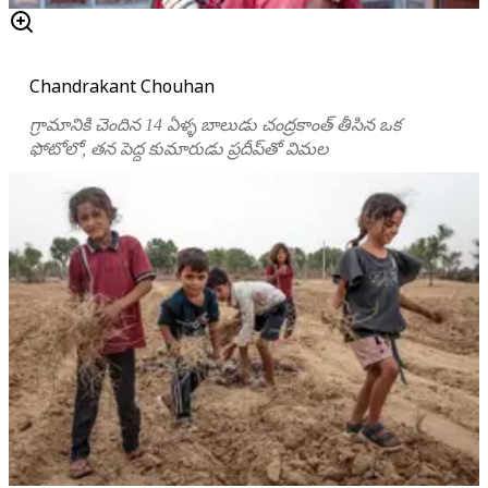
Chandrakant Chouhan
గ్రామానికి చెందిన 14 ఏళ్ళ బాలుడు చంద్రకాంత్ తీసిన ఒక
ఫోటోలో, తన పెద్ద కుమారుడు ప్రదీప్‌తో విమల