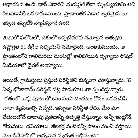
ఆధారపడి ఉంది. థార్ ఎడారిని
మరుస్థలి
లేదా మృత్యుభూమి అని
పిలవడానికి ఒక కారణముంది. ప్రాణాంతక ఎడారి జ్వరమైన
లూ
ఇక్కడ ఇప్పటికీ వ్యాపిస్తూనే ఉంది.
2022లో ఫలోదీలో, దేశంలో ఇప్పటివరకు నమోదైన అత్యధిక
ఉష్ణోగ్రత 51 డిగ్రీల సెల్సియస్ నమోదైంది. అంతకుముందు, ఆ
ప్రాంతంలోని గాలిమరలు మంటల్లో కాలిపోయిన దృశ్యాలు సోషల్
మీడియాలో వైరల్ అయ్యాయి.
అయితే, గ్రామస్తులు ప్రస్తుత పరిస్థితిని భిన్నంగా చూస్తున్నారు. 32
ఏళ్ళ భోజారామ్ పరిస్థితి పట్ల సానుకూలంగా స్పందిస్తున్నారు.
"గతంలో ఒక్క పూట భోజనం సంపాదించటం కోసం ఒక మనిషి
చాలా కష్టపడాల్సి వచ్చేది. ఇప్పుడా పరిస్థితి లేదు. మేం మా
చేతులతోనే దాదాపు ప్రతిదాన్నీ ఉత్పత్తి చేస్తున్నాం. అన్నీ ఇంట్లోనే.
గోధుమలు, ధనియాలు, జీలకర్ర వంటివన్నీ పొలం నుంచి వస్తాయి.
మేం తినేదానిలో అచ్చమైన స్వచ్ఛత లభిస్తుంది."