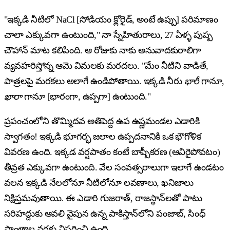
"ఇక్కడి నీటిలో NaCl [సోడియం క్లోరైడ్, అంటే ఉప్పు] పరిమాణం
చాలా ఎక్కువగా ఉంటుంది," నా స్నేహితురాలు, 27 ఏళ్ళ పుష్ప
చౌహాన్ మాట కలిపింది. ఆ రోజుకు నాకు అనువాదకురాలిగా
వ్యవహరిస్తోన్న ఆమె విమలకు మరదలు. "మేం నీటిని వాడితే,
పాత్రలపై మరకలు అలాగే ఉండిపోతాయి. ఇక్కడి నీరు
భారీ
గానూ,
ఖారా
గానూ [భారంగా, ఉప్పగా] ఉంటుంది."
ప్రపంచంలోని తొమ్మిదవ అతిపెద్ద ఉప ఉష్ణమండల ఎడారికి
స్వాగతం! ఇక్కడి భూగర్భ జలాల ఉప్పదనానికి ఒక భౌగోళిక
వివరణ ఉంది. ఇక్కడ వర్షపాతం కంటే బాష్పీకరణ (ఆవిరైపోవటం)
తీవ్రత ఎక్కువగా ఉంటుంది. వేల సంవత్సరాలుగా ఇలాగే ఉండటం
వలన ఇక్కడి నేలలోనూ నీటిలోనూ లవణాలు, ఖనిజాలు
నిక్షిప్తమవుతాయి. ఈ ఎడారి గుజరాత్, రాజస్థాన్‌లతో పాటు
సరిహద్దుకు ఆవలి వైపున ఉన్న పాకిస్తాన్‌లోని పంజాబ్, సింధ్
ప్రాంతాల వరకు విస్తరించి ఉంది.