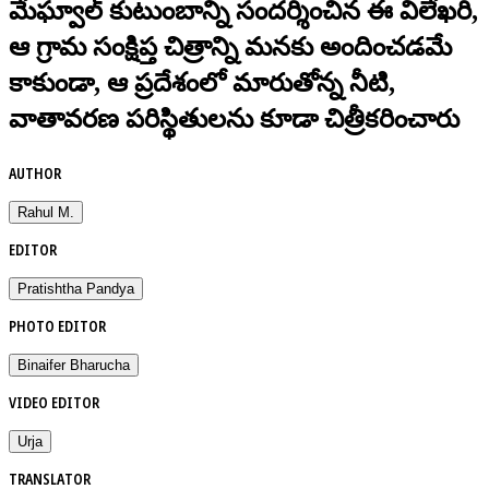
మేఘ్వాల్ కుటుంబాన్ని సందర్శించిన ఈ విలేఖరి,
ఆ గ్రామ సంక్షిప్త చిత్రాన్ని మనకు అందించడమే
కాకుండా, ఆ ప్రదేశంలో మారుతోన్న నీటి,
వాతావరణ పరిస్థితులను కూడా చిత్రీకరించారు
AUTHOR
Rahul M.
EDITOR
Pratishtha Pandya
PHOTO EDITOR
Binaifer Bharucha
VIDEO EDITOR
Urja
TRANSLATOR