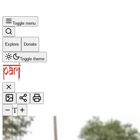
Toggle menu
Explore
Donate
Toggle theme
−
+
T