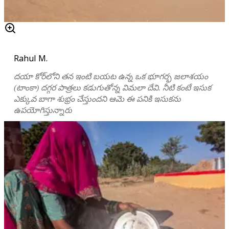
Rahul M.
దయా కోర్‌లోని తన ఇంటి బయట ఉన్న ఒక భూగర్భ జలాశయం
(టాంకా) దగ్గర పాత్రలు కడుగుతోన్న విమలా దేవి. నీటి కంటే ఇసుక
ఎక్కువ బాగా శుభ్రం చేస్తుందని ఆమె ఈ పనికి ఇసుకను
ఉపయోగిస్తున్నారు