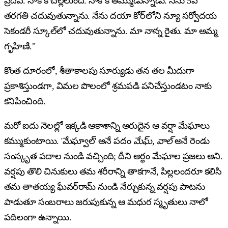
ప్రదీప్. నాకొక చెల్లెలుంది. నాకొక తమ్ముడున్నాడు. నేను 5వ
తరగతి చదువుతున్నాను. నేను దయా కోర్‌లోని న్యూ సర్వోదయ
సెకండరీ స్కూల్‌లో చదువుతున్నాను. మా నాన్న రైతు. మా అమ్మ
గృహిణి."
కొంత దూరంలో, శీతాకాలపు సూర్యుడు తన తల మీదుగా
ప్రకాశిస్తుండగా, విమల పొలంలో శ్రమపడి పనిచేస్తుండటం నాకు
కనిపించింది.
మరో ఐదు నెలల్లో ఇక్కడి ఆకాశాన్ని అరుదైన ఆ వర్షా మేఘాలు
కమ్ముకుంటాయి. 'మేఘ్వాల్' అనే పదం
మేఘ్
,
వాల్
అనే రెండు
సంస్కృత పదాల నుండి వచ్చింది; దీని అర్థం మేఘాల ప్రజలు అని.
వర్షపు తొలి చినుకులు తమ శరీరాన్ని తాకగానే, పిల్లలందరూ కలిసి
తమ తాతయ్య ఘేవర్‌రామ్ నుండి నేర్చుకున్న వర్షపు పాటను
పాడుతూ సంబరాలు జరుపుకున్న ఆ మధుర స్మృతులు నాలో
పదిలంగా ఉన్నాయి.