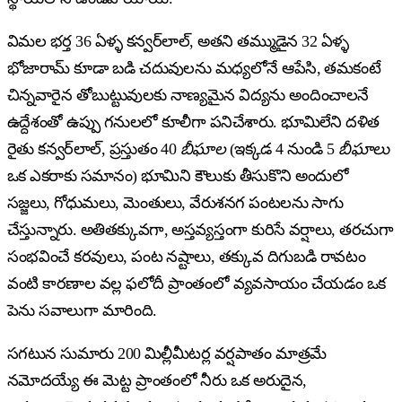
విమల భర్త 36 ఏళ్ళ కన్వర్‌లాల్, అతని తమ్ముడైన 32 ఏళ్ళ
భోజారామ్ కూడా బడి చదువులను మధ్యలోనే ఆపేసి, తమకంటే
చిన్నవారైన తోబుట్టువులకు నాణ్యమైన విద్యను అందించాలనే
ఉద్దేశంతో ఉప్పు గనులలో కూలీగా పనిచేశారు. భూమిలేని దళిత
రైతు కన్వర్‌లాల్, ప్రస్తుతం 40
బీఘాల
(ఇక్కడ 4 నుండి 5
బీఘాలు
ఒక ఎకరాకు సమానం) భూమిని కౌలుకు తీసుకొని అందులో
సజ్జలు, గోధుమలు, మెంతులు, వేరుశనగ పంటలను సాగు
చేస్తున్నారు. అతితక్కువగా, అస్తవ్యస్తంగా కురిసే వర్షాలు, తరచుగా
సంభవించే కరవులు, పంట నష్టాలు, తక్కువ దిగుబడి రావటం
వంటి కారణాల వల్ల ఫలోదీ ప్రాంతంలో వ్యవసాయం చేయడం ఒక
పెను సవాలుగా మారింది.
సగటున సుమారు 200 మిల్లీమీటర్ల వర్షపాతం మాత్రమే
నమోదయ్యే ఈ మెట్ట ప్రాంతంలో నీరు ఒక అరుదైన,