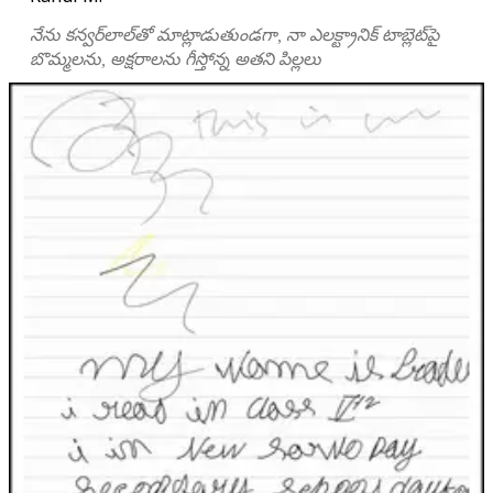
నేను కన్వర్‌లాల్‌తో మాట్లాడుతుండగా, నా ఎలక్ట్రానిక్ టాబ్లెట్‌పై
బొమ్మలను, అక్షరాలను గీస్తోన్న అతని పిల్లలు