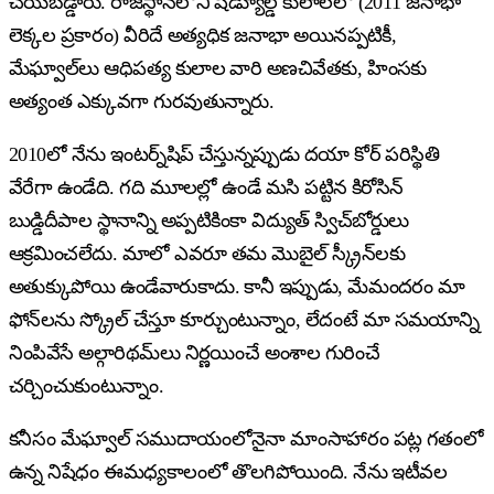
చేయబడ్డారు. రాజస్థాన్‌లోని షెడ్యూల్డ్ కులాలలో (2011 జనాభా
లెక్కల ప్రకారం) వీరిదే అత్యధిక జనాభా అయినప్పటికీ,
మేఘ్వాల్‌లు ఆధిపత్య కులాల వారి అణచివేతకు, హింసకు
అత్యంత ఎక్కువగా గురవుతున్నారు.
2010లో నేను ఇంటర్న్‌షిప్ చేస్తున్నప్పుడు దయా కోర్ పరిస్థితి
వేరేగా ఉండేది. గది మూలల్లో ఉండే మసి పట్టిన కిరోసిన్
బుడ్డిదీపాల స్థానాన్ని అప్పటికింకా విద్యుత్ స్విచ్‌బోర్డులు
ఆక్రమించలేదు. మాలో ఎవరూ తమ మొబైల్ స్క్రీన్‌లకు
అతుక్కుపోయి ఉండేవారుకాదు. కానీ ఇప్పుడు, మేమందరం మా
ఫోన్‌లను స్క్రోల్ చేస్తూ కూర్చుంటున్నాం, లేదంటే మా సమయాన్ని
నింపివేసే అల్గారిథమ్‌లు నిర్ణయించే అంశాల గురించే
చర్చించుకుంటున్నాం.
కనీసం మేఘ్వాల్ సముదాయంలోనైనా మాంసాహారం పట్ల గతంలో
ఉన్న నిషేధం ఈమధ్యకాలంలో తొలగిపోయింది. నేను ఇటీవల