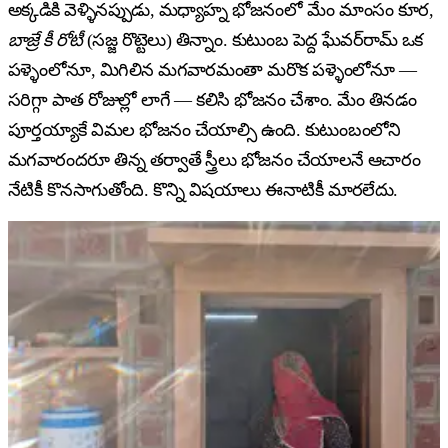
అక్కడికి వెళ్ళినప్పుడు, మధ్యాహ్న భోజనంలో మేం మాంసం కూర,
బాజ్రే కీ రోటీ
(సజ్జ రొట్టెలు) తిన్నాం. కుటుంబ పెద్ద ఘేవర్‌రామ్ ఒక
పళ్ళెంలోనూ, మిగిలిన మగవారమంతా మరొక పళ్ళెంలోనూ —
సరిగ్గా పాత రోజుల్లో లాగే — కలిసి భోజనం చేశాం. మేం తినడం
పూర్తయ్యాకే విమల భోజనం చేయాల్సి ఉంది. కుటుంబంలోని
మగవారందరూ తిన్న తర్వాతే స్త్రీలు భోజనం చేయాలనే ఆచారం
నేటికీ కొనసాగుతోంది. కొన్ని విషయాలు ఈనాటికీ మారలేదు.