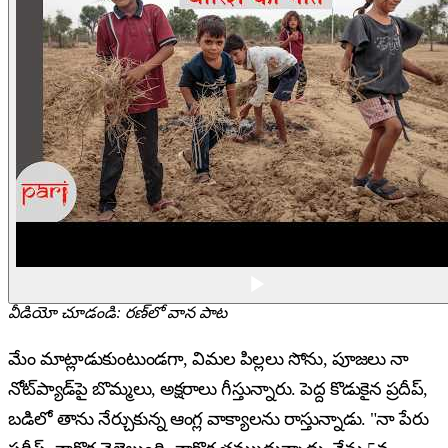
వీడియో చూడండి: రణ్‌లో వాన పాట
మేం మాట్లాడుకుంటుండగా, విమల పిల్లలు సోను, పూజలు నా
నోట్‌ప్యాడ్‌పై బొమ్మలు, అక్షరాలు గీస్తున్నారు. పెద్ద కొడుకైన ప్రదీప్,
బడిలో తాను నేర్చుకున్న ఆంగ్ల వాక్యాలను రాస్తున్నాడు. "నా పేరు