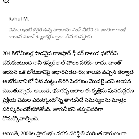
Rahul M.
విమల ఇంటి దగ్గర ఉన్న టాంకాను నింపే నీటిని ఈ ఇందిరా గాంధీ
కాలువ నుండే ట్యాంకర్ల ద్వారా తీసుకువస్తారు
204 కిలోమీటర్ల పొడవైన రాజస్థాన్ ఫీడర్ కాలువ ఫలోదీని
చేరుకుంటుంది గానీ కన్వర్‌లాల్ పొలం వరకూ రాదు. దాంతో
ఆయన ఒక బోరుబావిపై ఆధారపడతారు; కాలువ వచ్చిన తర్వాత
ఆ బోరుబావిలో నీటి మట్టం తిరిగి పెరగటం మొదలైందని ఆయన
చెబుతున్నారు. అయితే, భూగర్భ జలాల ఈ కృత్రిమ పునరుద్ధరణ
ప్రక్రియ విమల ఎదుర్కొంటోన్న తాగునీటి సమస్యలను మాత్రం
పరిష్కరించలేకపోతోంది. తాగునీటిని తప్పనిసరిగా
కొనుక్కోవాల్సిందే.
అయితే, 2000ల ప్రారంభం వరకు పరిస్థితి మరింత దారుణంగా