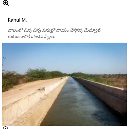
Rahul M.
పొలంలో చిన్న చిన్న పనుల్లో సాయం చేస్తోన్న మేఘ్వాల్
కుటుంబానికి చెందిన పిల్లలు