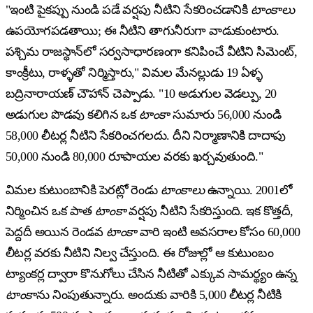
"ఇంటి పైకప్పు నుండి పడే వర్షపు నీటిని సేకరించడానికి
టాంకాలు
ఉపయోగపడతాయి; ఈ నీటిని తాగునీరుగా వాడుకుంటారు.
పశ్చిమ రాజస్థాన్‌లో సర్వసాధారణంగా కనిపించే వీటిని సిమెంట్,
కాంక్రీటు, రాళ్ళతో నిర్మిస్తారు," విమల మేనల్లుడు 19 ఏళ్ళ
బద్రినారాయణ్ చౌహాన్ చెప్పాడు. "10 అడుగుల వెడల్పు, 20
అడుగుల పొడవు కలిగిన ఒక
టాంకా
సుమారు 56,000 నుండి
58,000 లీటర్ల నీటిని సేకరించగలదు. దీని నిర్మాణానికి దాదాపు
50,000 నుండి 80,000 రూపాయల వరకు ఖర్చవుతుంది."
విమల కుటుంబానికి పెరట్లో రెండు
టాంకాలు
ఉన్నాయి. 2001లో
నిర్మించిన ఒక పాత
టాంకా
వర్షపు నీటిని సేకరిస్తుంది. ఇక కొత్తదీ,
పెద్దదీ అయిన రెండవ
టాంకా
వారి ఇంటి అవసరాల కోసం 60,000
లీటర్ల వరకు నీటిని నిల్వ చేస్తుంది. ఈ రోజుల్లో ఆ కుటుంబం
ట్యాంకర్ల ద్వారా కొనుగోలు చేసిన నీటితో ఎక్కువ సామర్థ్యం ఉన్న
టాంకా
ను నింపుతున్నారు. అందుకు వారికి 5,000 లీటర్ల నీటికి