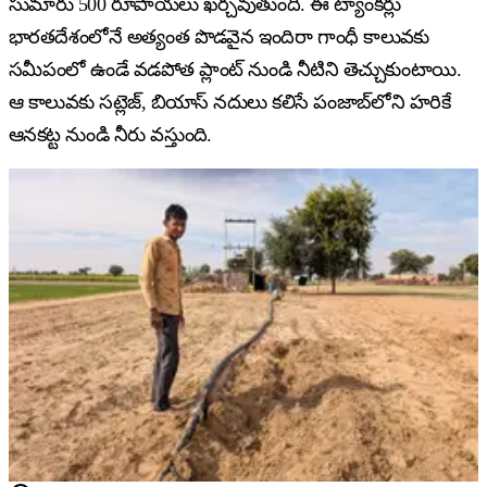
సుమారు 500 రూపాయలు ఖర్చవుతుంది. ఈ ట్యాంకర్లు
భారతదేశంలోనే అత్యంత పొడవైన ఇందిరా గాంధీ కాలువకు
సమీపంలో ఉండే వడపోత ప్లాంట్ నుండి నీటిని తెచ్చుకుంటాయి.
ఆ కాలువకు సట్లెజ్, బియాస్ నదులు కలిసే పంజాబ్‌లోని హరికే
ఆనకట్ట నుండి నీరు వస్తుంది.