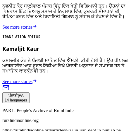
ਨਵਨੀਤ ਕੌਰ ਧਾਲੀਵਾਲ ਪੰਜਾਬ ਵਿੱਚ ਇੱਕ ਖੇਤੀ ਵਿਗਿਆਨੀ ਹਨ। ਉਹਨਾਂ ਦਾ
ਵਿਸ਼ਵਾਸ ਇੱਕ ਦਿਆਲੂ ਸਮਾਜ ਦੇ ਨਿਰਮਾਣ ਵਿੱਚ, ਕੁਦਰਤੀ ਸੰਸਾਧਨਾਂ ਦੀ
ਰੱਖਿਆ ਕਰਨ ਵਿੱਚ ਅਤੇ ਰਿਵਾਇਤੀ ਗਿਆਨ ਨੂੰ ਸੰਭਾਲ ਕੇ ਰੱਖਣ ਦੇ ਵਿੱਚ ਹੈ।
See more stories
TRANSLATION EDITOR
Kamaljit Kaur
ਕਮਲਜੀਤ ਕੌਰ ਨੇ ਪੰਜਾਬੀ ਸਾਹਿਤ ਵਿੱਚ ਐੱਮ.ਏ. ਕੀਤੀ ਹੋਈ ਹੈ। ਉਹ ਪੀਪਲਜ਼
ਆਰਕਾਈਵ ਆਫ਼ ਰੂਰਲ ਇੰਡੀਆ ਵਿਖੇ ਪੰਜਾਬੀ ਅਨੁਵਾਦ ਦੇ ਸੰਪਾਦਕ ਹਨ ਤੇ
ਸਮਾਜਿਕ ਕਾਰਕੁੰਨ ਵੀ ਹਨ।
See more stories
ਪੰਜਾਬੀ
|
PA
14
languages
PARI - People's Archive of Rural India
ruralindiaonline.org
https://ruralindiaonline.org/articles/
war-in-iran-debt-in-punjab-pa