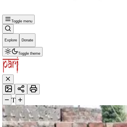
Toggle menu
Explore
Donate
Toggle theme
−
+
T