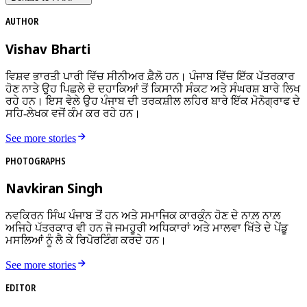
AUTHOR
Vishav Bharti
ਵਿਸ਼ਵ ਭਾਰਤੀ ਪਾਰੀ ਵਿੱਚ ਸੀਨੀਅਰ ਫ਼ੈਲੋ ਹਨ। ਪੰਜਾਬ ਵਿੱਚ ਇੱਕ ਪੱਤਰਕਾਰ
ਹੋਣ ਨਾਤੇ ਉਹ ਪਿਛਲੇ ਦੋ ਦਹਾਕਿਆਂ ਤੋਂ ਕਿਸਾਨੀ ਸੰਕਟ ਅਤੇ ਸੰਘਰਸ਼ ਬਾਰੇ ਲਿਖ
ਰਹੇ ਹਨ। ਇਸ ਵੇਲੇ ਉਹ ਪੰਜਾਬ ਦੀ ਤਰਕਸ਼ੀਲ ਲਹਿਰ ਬਾਰੇ ਇੱਕ ਮੋਨੋਗ੍ਰਾਫ ਦੇ
ਸਹਿ-ਲੇਖਕ ਵਜੋਂ ਕੰਮ ਕਰ ਰਹੇ ਹਨ।
See more stories
PHOTOGRAPHS
Navkiran Singh
ਨਵਕਿਰਨ ਸਿੰਘ ਪੰਜਾਬ ਤੋਂ ਹਨ ਅਤੇ ਸਮਾਜਿਕ ਕਾਰਕੁੰਨ ਹੋਣ ਦੇ ਨਾਲ਼ ਨਾਲ਼
ਅਜਿਹੇ ਪੱਤਰਕਾਰ ਵੀ ਹਨ ਜੋ ਜਮਹੂਰੀ ਅਧਿਕਾਰਾਂ ਅਤੇ ਮਾਲਵਾ ਖਿੱਤੇ ਦੇ ਪੇਂਡੂ
ਮਸਲਿਆਂ ਨੂੰ ਲੈ ਕੇ ਰਿਪੋਰਟਿੰਗ ਕਰਦੇ ਹਨ।
See more stories
EDITOR