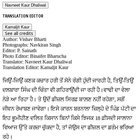
Navneet Kaur Dhaliwal
TRANSLATION EDITOR
Kamaljit Kaur
See all credits
Author
:
Vishav Bharti
Photographs
:
Navkiran Singh
Editor
:
P. Sainath
Photo Editor
:
Binaifer Bharucha
Translator
:
Navneet Kaur Dhaliwal
Translation Editor
:
Kamaljit Kaur
ਜਿਉਂ-ਜਿਉਂ ਕਣਕ ਕਚਾਰ ਹਰੀ ਤੋਂ ਸੋਨੇ ਰੰਗੀ ਹੁੰਦੀ ਜਾਰਹੀ ਹੈ, ਤਿਉਂ-ਤਿਉਂ
ਦਲਬਾਰਾ ਸਿੰਘ ਦੀ ਚਿੰਤਾ ਵੀ ਗਹਿਰਾਉਂਦੀ ਜਾ ਰਹੀ ਹੈ।ਵਾਢੀ ਦਾ ਵੇਲਾ
ਨੇੜੇ ਆ ਰਿਹਾ ਹੈ। ਤੇ ਉਦੋਂ ਡੀਜ਼ਲ ਸਿਰਫ਼ ਬਾਲ਼ਣ ਨਹੀਂ ਰਹੇਗਾ, ਸਗੋਂ
ਜੀਵਨ ਰੇਖਾਬਣ ਜਾਵੇਗਾ। ਇਸੇ ਕਾਰਨ ਬਰਨਾਲਾ ਜ਼ਿਲ੍ਹੇ ਦੇ ਪਿੰਡ ਪੱਟੀ ਦਾ
ਇਹ ਭੂਮੀਹੀਣ ਦਲਿਤ ਕਿਸਾਨ ਬਿਨਾਂ ਕਿਸੇ ਝਿਜਕ 18 ਫ਼ੀਸਦੀ ਸਾਲਾਨਾ
ਵਿਆਜ ਉੱਤੇ ਕਰਜ਼ਾ ਚੁੱਕਦਾ ਹੈ, ਤਾਂ ਜੋਉਸ ਦਾ ਡੀਜ਼ਲ ਦਾ ਡਰੰਮ ਭਰਿਆ
ਰਹੇ।