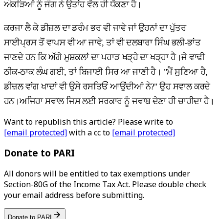
ਅੰਕੜਿਆਂ ਨੂੰ ਜੰਗ ਨੇ ਉਤਾਂਹ ਵੱਲ ਹੀ ਧੱਕਣਾ ਹੈ।
ਕਰਜਾ ਲੈ ਕੇ ਡੀਜ਼ਲ ਦਾ ਡਰੰਮ ਭਰ ਵੀ ਜਾਵੇ ਜਾਂ ਉਹਨਾਂ ਦਾ ਪੁੱਤਰ
ਸਾਈਪ੍ਰਸ ਤੋਂ ਵਾਪਸ ਵੀ ਆ ਜਾਵੇ, ਤਾਂ ਵੀ ਦਲਬਾਰਾ ਸਿੰਘ ਭਲੀ-ਭਾਂਤ
ਜਾਣਦੇ ਹਨ ਕਿ ਅੱਗੇ ਮੁਸ਼ਕਲਾਂ ਦਾ ਪਹਾੜ ਖੜ੍ਹੇ ਦਾ ਖੜ੍ਹਾ ਹੈ।ਜੇ ਵਾਢੀ
ਠੀਕ-ਠਾਕ ਲੰਘ ਗਈ, ਤਾਂ ਬਿਜਾਈ ਸਿਰ ਆ ਜਾਣੀ ਹੈ। "ਮੈਂ ਸੁਣਿਆ ਹੈ,
ਡੀਜ਼ਲ ਵਾਂਗ ਖਾਦਾਂ ਵੀ ਉਸੇ ਰਸਤਿਓਂ ਆਉਂਦੀਆਂ ਨੇ?" ਉਹ ਸਵਾਲ ਕਰਦੇ
ਹਨ।ਅਜਿਹਾ ਸਵਾਲ ਜਿਸ ਲਈ ਸਰਕਾਰ ਨੂੰ ਜਵਾਬ ਦੇਣਾ ਹੀ ਚਾਹੀਦਾ ਹੈ।
Want to republish this article? Please write to
[email protected]
with a cc to
[email protected]
Donate to PARI
All donors will be entitled to tax exemptions under
Section-80G of the Income Tax Act. Please double check
your email address before submitting.
Donate to PARI