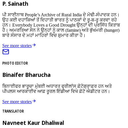
P. Sainath
ਪੀ ਸਾਈਨਾਥ People’s Archive of Rural India ਦੇ ਮੋਢੀ-ਸੰਪਾਦਕ ਹਨ।
ਉਹ ਕਈ ਦਹਾਕਿਆਂ ਤੋਂ ਦਿਹਾਤੀ ਭਾਰਤ ਨੂੰ ਪਾਠਕਾਂ ਦੇ ਰੂ-ਬ-ਰੂ ਕਰਵਾ ਰਹੇ
ਹਨ। Everybody Loves a Good Drought ਉਨ੍ਹਾਂ ਦੀ ਪ੍ਰਸਿੱਧ ਕਿਤਾਬ
ਹੈ। ਅਮਰਤਿਆ ਸੇਨ ਨੇ ਉਨ੍ਹਾਂ ਨੂੰ ਕਾਲ (famine) ਅਤੇ ਭੁੱਖਮਰੀ (hunger)
ਬਾਰੇ ਸੰਸਾਰ ਦੇ ਮਹਾਂ ਮਾਹਿਰਾਂ ਵਿਚ ਸ਼ੁਮਾਰ ਕੀਤਾ ਹੈ।
See more stories
PHOTO EDITOR
Binaifer Bharucha
ਬਿਨਾਈਫਰ ਭਾਰੂਚਾ ਮੁੰਬਈ ਅਧਾਰਤ ਫ੍ਰੀਲਾਂਸ ਫ਼ੋਟੋਗ੍ਰਾਫ਼ਰ ਹਨ ਅਤੇ
ਪੀਪਲਸ ਆਰਕਾਈਵ ਆਫ਼ ਰੂਰਲ ਇੰਡੀਆ ਵਿਖੇ ਫ਼ੋਟੋ ਐਡੀਟਰ ਹਨ।
See more stories
TRANSLATOR
Navneet Kaur Dhaliwal