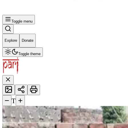
Toggle menu
Explore
Donate
Toggle theme
−
+
T