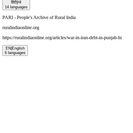
हिंदी
|
HI
14
languages
PARI - People's Archive of Rural India
ruralindiaonline.org
https://ruralindiaonline.org/articles/
war-in-iran-debt-in-punjab-hi
EN
|
English
6
languages