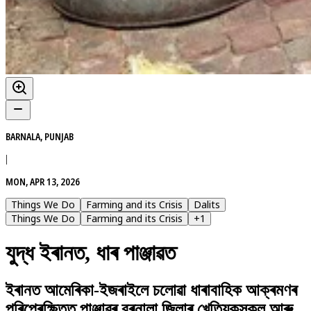
BARNALA, PUNJAB
|
MON, APR 13, 2026
Things We Do
Farming and its Crisis
Dalits
Things We Do
Farming and its Crisis
+
1
যুদ্ধ ইৰানত, ধাৰ পাঞ্জাৱত
ইৰানত আমেৰিকা-ইজৰাইলে চলোৱা ধাৰাবাহিক আক্ৰমণৰ
পৰিপ্ৰেক্ষিতত পাঞ্জাৱৰ বৰনালা জিলাৰ খেতিয়কসকল আৰু