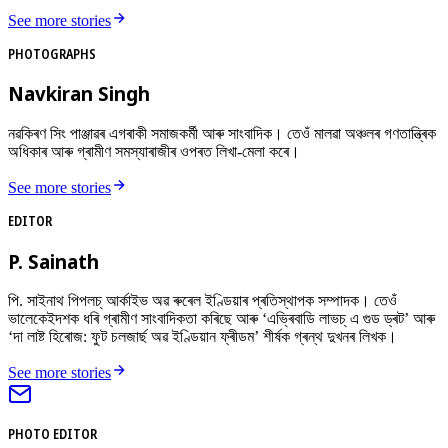
See more stories
PHOTOGRAPHS
Navkiran Singh
নৱকিৰণ সিং পাঞ্জাৱৰ এগৰাকী সমাজকৰ্মী আৰু সাংবাদিক। তেওঁ মালৱা অঞ্চলৰ গণতান্ত্ৰিক
অধিকাৰ আৰু গ্ৰামীণ সমস্যাৰাজীৰ ওপৰত লিখা-মেলা কৰে।
See more stories
EDITOR
P. Sainath
পি. সাইনাথ পিপলচ্ আৰ্কাইভ অৱ ৰুৰেল ইণ্ডিয়াৰ প্ৰতিস্থাপক সম্পাদক। তেওঁ
ভালেকেইদশক ধৰি গ্ৰামীণ সাংবাদিকতা কৰিছে আৰু ‘এভ্ৰিবাডি লাভচ্ এ গুড ড্ৰট’ আৰু
‘দা লাষ্ট হিৰোজ: ফুট চলজাৰ্ছ অৱ ইণ্ডিয়ান ফ্ৰীডম’ শীৰ্ষক গ্ৰন্থ দুখনৰ লিখক।
See more stories
PHOTO EDITOR