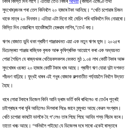
টকাৰ কিস্তি দিব লাগে। এতিয়া তেওঁ নিজৰ
অৰ্থিয়া
(কমিচন এজেণ্ট তথা
সুদখোৰ)জনৰ পৰা তেল কিনিবলৈ ২০ হাজাৰ টকা আনিছে। “খেতি চপোৱাৰ চিজন
থাকে মাত্ৰ ২০ দিনমান। এতিয়া এটা দিনো মই মেচিন পৰি থাকিবলৈ দিব নোৱাৰো।
কিস্তি দিব নোৱাৰিলে হাৰ্ভেষ্টাৰটো হেৰুৱাব লাগিব,”তেওঁ কয়।
ঋণৰ বোজাত ডুবি থকা গ্ৰামীণ পাঞ্জাৱখনত এয়া এক নতুন ঋণৰ ফান্দ। ২০২৫ৰ
ডিচেম্বৰত পাঞ্জাৱ ৰাজ্যিক কৃষক আৰু কৃষিশ্ৰমিক আয়োগে কৰা এক অধ্যয়নত
পোৱা গৈছিল যে ৰাজ্যখনৰ খেতিয়কসকলৰ বেংকত মুঠ ১.০৪ লাখ কোটি টকাৰ আৰু
সুদখোৰৰ ওচৰত ২০ হাজাৰ কোটি টকাৰ ধাৰ আছে। গ্ৰামীণ ঋণ যোৱা দুটা দশকত
পাঁচগুণ বাঢ়িছে। যুদ্ধই ধাৰৰ এই গধুৰ বোজাক কল্পনাতীত পৰ্য্যায়লৈ নিবলৈ উদ্যত
হৈছে।
ধাৰে লোৱা টকাৰে ডিজেল কিনি আনি ড্ৰাম ভৰ্তি কৰি ৰাখিলেও বা তেওঁৰ পুত্ৰই
চাইপ্ৰাছৰ পৰা ঘূৰি আহিলেও দিলবাৰা সিঙে জানে সন্মুখত আছে কেৱল সংগ্ৰাম।
খেতি চপোৱা কামটো ভালকৈ হৈ গ’লেও তাৰ পিছে পিছে আহিব শস্য সিঁচাৰ বতৰ।
তাতো খৰচ আছে। “শুনিবলৈ পাইছো যে ডিজেলৰ দৰে সাৰো একেই ৰাস্তাৰে