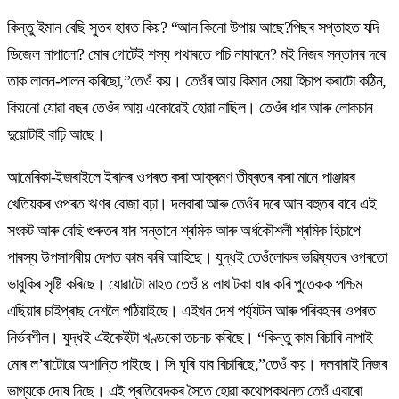
কিন্তু ইমান বেছি সুতৰ হাৰত কিয়? “আন কিনো উপায় আছে?পিছৰ সপ্তাহত যদি
ডিজেল নাপালো? মোৰ গোটেই শস্য পথাৰতে পচি নাযাবনে? মই নিজৰ সন্তানৰ দৰে
তাক লালন-পালন কৰিছো,”তেওঁ কয়। তেওঁৰ আয় কিমান সেয়া হিচাপ কৰাটো কঠিন,
কিয়নো যোৱা বছৰ তেওঁৰ আয় একোৱেই হোৱা নাছিল। তেওঁৰ ধাৰ আৰু লোকচান
দুয়োটাই বাঢ়ি আছে।
আমেৰিকা-ইজৰাইলে ইৰানৰ ওপৰত কৰা আক্ৰমণ তীব্ৰতৰ কৰা মানে পাঞ্জাৱৰ
খেতিয়কৰ ওপৰত ঋণৰ বোজা বঢ়া। দলবাৰা আৰু তেওঁৰ দৰে আন বহুতৰ বাবে এই
সংকট আৰু বেছি গুৰুতৰ যাৰ সন্তানে শ্ৰমিক আৰু অৰ্ধকৌশলী শ্ৰমিক হিচাপে
পাৰস্য উপসাগৰীয় দেশত কাম কৰি আহিছে। যুদ্ধই তেওঁলোকৰ ভৱিষ্যতৰ ওপৰতো
ভাবুকিৰ সৃষ্টি কৰিছে। যোৱাটো মাহত তেওঁ ৪ লাখ টকা ধাৰ কৰি পুতেকক পশ্চিম
এছিয়াৰ চাইপ্ৰাছ দেশলৈ পঠিয়াইছে। এইখন দেশ পৰ্য্যটন আৰু পৰিবহনৰ ওপৰত
নিৰ্ভৰশীল। যুদ্ধই এইকেইটা খণ্ডকো তচনচ কৰিছে। “কিন্তু কাম বিচাৰি নাপাই
মোৰ ল’ৰাটোৱে অশান্তি পাইছে। সি ঘূৰি যাব বিচাৰিছে,”তেওঁ কয়। দলবাৰাই নিজৰ
ভাগ্যকে দোষ দিছে। এই প্ৰতিবেদকৰ সৈতে হোৱা কথোপকথনত তেওঁ এবাৰো