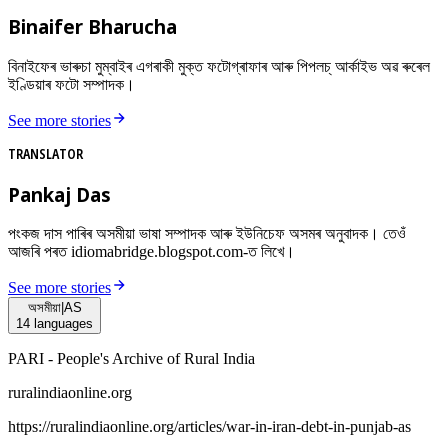
Binaifer Bharucha
বিনাইফেৰ ভাৰুচা মুম্বাইৰ এগৰাকী মুক্ত ফটোগ্ৰাফাৰ আৰু পিপলচ্ আৰ্কাইভ অৱ ৰুৰেল
ইণ্ডিয়াৰ ফটো সম্পাদক।
See more stories
TRANSLATOR
Pankaj Das
পংকজ দাস পাৰিৰ অসমীয়া ভাষা সম্পাদক আৰু ইউনিচেফ অসমৰ অনুবাদক। তেওঁ
আজৰি পৰত idiomabridge.blogspot.com-ত লিখে।
See more stories
অসমীয়া
|
AS
14
languages
PARI - People's Archive of Rural India
ruralindiaonline.org
https://ruralindiaonline.org/articles/
war-in-iran-debt-in-punjab-as