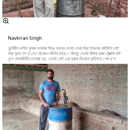
Navkiran Singh
ভূমিহীন দলিত কৃষক দলবাৰা সিঙে সমগ্ৰ দেশত দেখা দিয়া ইন্ধনৰ নাটনিলৈ চাই
টকা সুদত লৈ হ’লেও ডিজেল কিনিব লৈছে। কিন্তু তেওঁৰ ৰিপাৰ আৰু ট্ৰেক্টৰ যদি
ফুল কেপাচিটিত চলোৱা হয়, তেওঁৰ সেই এক ড্ৰাম ডিজেল দুদিনতে শেষ হ’ব