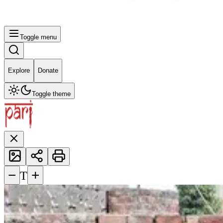
Toggle menu
Explore
Donate
Toggle theme
−
+
T