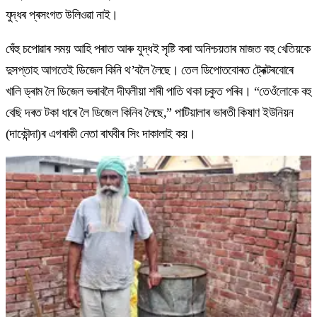
যুদ্ধৰ প্ৰসংগত উলিওৱা নাই।
ঘেঁহু চপোৱাৰ সময় আহি পৰাত আৰু যুদ্ধই সৃষ্টি কৰা অনিশ্চয়তাৰ মাজত বহু খেতিয়কে
দুসপ্তাহ আগতেই ডিজেল কিনি থ’বলৈ লৈছে। তেল ডিপোতবোৰত ট্ৰেক্টৰবোৰে
খালি ড্ৰাম লৈ ডিজেল ভৰাবলৈ দীঘলীয়া শাৰী পাতি থকা চকুত পৰিব। “তেওঁলোকে বহু
বেছি দৰত টকা ধাৰে লৈ ডিজেল কিনিব লৈছে,” পাটিয়ালাৰ ভাৰতী কিষাণ ইউনিয়ন
(দাকৌন্দা)ৰ এগৰাকী নেতা ৰাঘবীৰ সিং দাকালাই কয়।