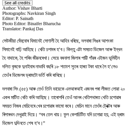
See all credits
Author
:
Vishav Bharti
Photographs
:
Navkiran Singh
Editor
:
P. Sainath
Photo Editor
:
Binaifer Bharucha
Translator
:
Pankaj Das
সেউজীয়া ঘেঁহুবোৰ যিমানেই সোণালী হৈ আহিব ধৰিছে, দলবাৰা সিঙৰ আশংকা
সিমানেই বাঢ়ি আহিছে। খেতি চপাবৰ হ’ব। কিন্তু এটা সময়ত ডিজেল আৰু ইন্ধন
হৈ নাথাকে, হৈ পৰিব জীৱনৰেখা। সেয়ে বৰনালা জিলাৰ পাট্টি গাঁৱৰ এইজন ভূমিহীন
দলিত কৃষকে দুনাইবাৰ নাভাবি বছৰি ১৮ শতাংশ সুতৰ হাৰত টকা ধাৰে লৈ হ’লেও
তেওঁৰ ডিজেলৰ ড্ৰামটো ভৰ্তি কৰি ৰাখিছে।
দলবাৰা সিং (৫৫) আৰু তেওঁ তিনি ভায়েকে এনআৰআই এজনৰ পৰা লীজত লোৱা ২০
একৰ মাটিত খেতি কৰি আহিছে। তাৰোপৰি তেওঁ আনৰ খেতিপথাৰত খেতি চপোৱাৰ
সময়ত নিজৰ মেচিনেৰে খেৰ চপোৱাৰ কামো কৰে। মেচিন মানে তেওঁৰ ট্ৰেক্টৰ আৰু
ৰিপাৰখন দেখুৱাই দিয়ে। “বৰ তেল খায়। ফুল কেপাচিটিত যদি চলোৱা হয়, এই ড্ৰাম
ডিজেল দুদিনতে শেষ হ’ব।”