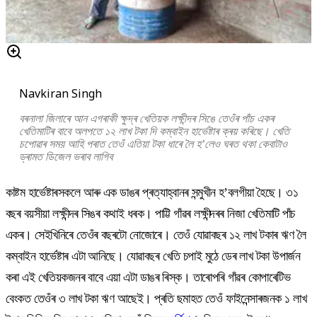
Navkiran Singh
বৰনালা জিলাৰে আন এগৰাকী ক্ষুদ্ৰ খেতিয়ক লক্ষীন্দৰ সিঙে তেওঁৰ পাঁচ একৰ
খেতিমাটিৰ বাবে অলপতে ১২ লাখ টকা দি কম্বাইন হাৰ্ভেষ্টাৰ ক্ৰয় কৰিছে। খেতি
চপোৱাৰ সময় আহি পৰাত তেওঁ এতিয়া টকা ধাৰে লৈ হ’লেও ঘৰত থকা কেবাটাও
ড্ৰামত ডিজেল ভৰাব লাগিব
কাষ্টম হাৰ্ভেষ্টাৰসকলে আৰু এক ডাঙৰ প্ৰত্যাহ্বানৰ সন্মুখীন হ’বলগীয়া হৈছে। ৩১
বছৰ বয়সীয়া লক্ষীন্দৰ সিঙৰ কথাই ধৰক। পাট্টি গাঁৱৰ লক্ষীন্দৰৰ নিজা খেতিমাটি পাঁচ
একৰ। সেইখিনিৰে তেওঁৰ বছৰটো নোজোৰে। তেওঁ যোৱাবছৰ ১২ লাখ টকাৰ ঋণ লৈ
কম্বাইন হাৰ্ভেষ্টাৰ এটা আনিছে। যোৱাবছৰ খেতি চপাই মুঠে ডেৰ লাখ টকা উপাৰ্জন
কৰা এই খেতিয়কজনৰ বাবে এয়া এটা ডাঙৰ ৰিস্ক। তাৰোপৰি গাঁৱৰ কোপাৰেটিভ
বেংকত তেওঁৰ ৩ লাখ টকা ঋণ আছেই। প্ৰতি ছমাহত তেওঁ ফাইনেন্সাৰজনক ১ লাখ