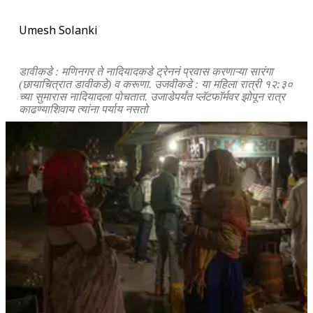
Umesh Solanki
डावीकडे : मणिनगर ते नादियादकडे ट्रेननं प्रवास करणाऱ्या सारंगा
(छायाचित्रात डावीकडे) व करूणा. उजवीकडे : या महिला रात्री १२:३०
च्या सुमारास नादियादला पोचतात. उजाडेपर्यंत प्लॅटफॉर्मवर झोपून रात्र
काढण्याशिवाय त्यांना पर्याय नसतो