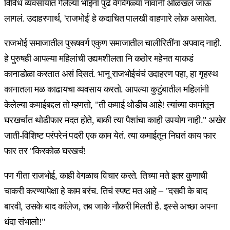
विविध व्यवसायांत गेलेल्या भोईंना पुढे वेगवेगळ्या नावांनी ओळखलं जाऊ
लागलं. उदाहरणार्थ, 'राजभोई' हे कदाचित पालखी वाहणारे लोक असावेत.
राजभोई समाजातील पुरूषवर्ग एकुण समाजातील चालीरितींना अपवाद नाही.
हे पुरुषही आपल्या महिलांची उद्यमशीलता नि कठोर महेनत याकडं
कानाडोळा करतात असं दिसतं. भानू राजभोईचंचं उदाहरण पहा, हा गृहस्थ
कानातला मळ काढायचा व्यवसाय करतो. आपल्या कुटुंबातील महिलांनी
केलेल्या कमाईबद्दल तो म्हणतो, "ती कमाई थोडीच आहे! त्यांच्या कामांतून
घरखर्चात थोडीफार मदत होते, बाकी त्या पैशांचा काही उपयोग नाही." अखेर
जाती-विशिष्ट परंपरेनं पदरी एक काम येतं. त्या कमाईतून निघतं काय फार
फार तर "किरकोळ घरखर्च!
पण गीता राजभोई, काही वेगळाच विचार करते. तिच्या मते इतर कुणाची
चाकरी करण्यापेक्षा हे काम बरंच. तिचं स्पष्ट मत आहे – "दसवी के बाद
बारवी, उसके बाद कॉलेज, तब जाके नौकरी मिलती है. इस्से अच्छा अपना
धंदा संभालो!"