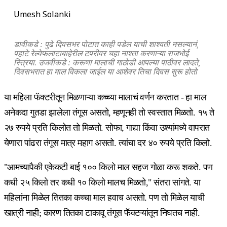
Umesh Solanki
डावीकडे : पुढे दिवसभर पोटात काही पडेल याची शाश्वती नसल्यानं,
पहाटे रेल्वेफलाटाबाहेरील टपरीवर चहा नाश्ता करणाऱ्या राजभोई
स्त्रिया. उजवीकडे : करूणा मालाची गाठोडी आपल्या पाठीवर लादते,
दिवसभरात हा माल विकला जाईल या आशेवर तिचा दिवस सुरू होतो
या महिला फॅक्टरीतून मिळणाऱ्या कच्च्या मालाचं वर्णन करतात - हा माल
अनेकदा गुतडा झालेला तंगूस असतो, म्हणूनही तो स्वस्तात मिळतो. १५ ते
२७ रुपये प्रति किलोत तो मिळतो. सोफा, गाद्या किंवा उश्यांमध्ये वापरात
येणारा पांढरा तंगूस मात्र महाग असतो. त्यांचा दर ४० रुपये प्रति किलो.
"आमच्यापैकी एकेकटी बाई १०० किलो माल सहज गोळा करू शकते. पण
कधी २५ किलो तर कधी १० किलो मालच मिळतो," संतरा सांगते. या
महिलांना मिळेल तितका कच्चा माल हवाच असतो. पण तो मिळेल याची
खात्री नाही; कारण तितका टाकावू तंगूस फॅक्टऱ्यांतून निघतच नाही.