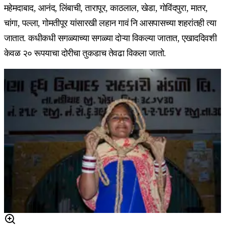
महेमदाबाद, आनंद, लिंबाची, तारापूर, काठलाल, खेडा, गोविंदपुरा, मातर,
चांगा, पल्ला, गोमतीपूर यांसारखी लहान गावं नि आसपासच्या शहरांतही त्या
जातात. कधीकधी सगळ्याच्या सगळ्या दोऱ्या विकल्या जातात, एखाददिवशी
केवळ २० रूपयाचा दोरीचा तुकडाच तेवढा विकला जातो.