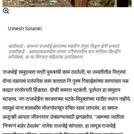
Umesh Solanki
डावीकडे : करूणा राजभोई इतरांच्या मदतीनं तंगूस पिळून दोरी बनवते.
उजवीकडे : अहमदाबादमधील वातवा परिसरातील चार मालिया बिल्डींग
काँप्लेक्स, हा या विणकर महिलांचा ठावठिकाणा
'राजभोई' समुदायात स्त्री पुरूषांची कामं ठरलेली; या जमातीतील स्त्रियां
दोऱ्या वळायचं पारंपरिक काम करतात नि पुरुष गिऱ्हाईकांच्या कानातला मळ
काढत रस्तोरस्ती हिंडतात. दोन्ही कामात भटकंती. पूर्वापार हा समुदाय
भटकाच. पण राजभोईंना सरकारच्या भटके-विमुक्तांच्या यादीत स्थान नाहीये.
त्यामुळं यांना शासकीय योजनांपासून वंचित रहावं लागलंय. हा समाज
अजूनही आपला जीवनस्तर उंचावण्यासाठी झगडतोय. "आमच्या जातीला
'निगम'नं बाहेर ठेवलंय" राजेश राजभोई सांगतात. हा माणूस राजभोई