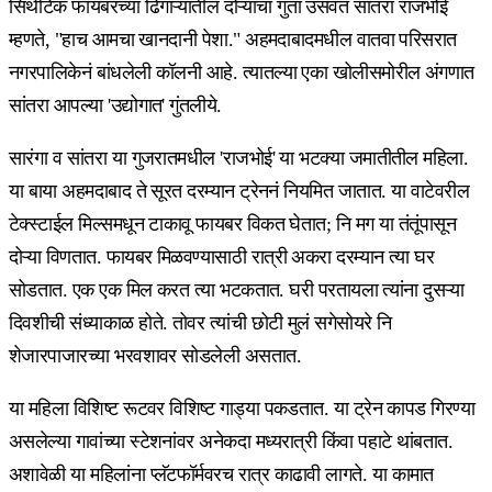
सिंथेटिक फायबरच्या ढिगाऱ्यातील दोऱ्यांचा गुंता उसवत सांतरा राजभोई
म्हणते, "हाच आमचा खानदानी पेशा." अहमदाबादमधील वातवा परिसरात
नगरपालिकेनं बांधलेली कॉलनी आहे. त्यातल्या एका खोलीसमोरील अंगणात
सांतरा आपल्या 'उद्योगात' गुंतलीये.
सारंगा व सांतरा या गुजरातमधील 'राजभोई' या भटक्या जमातीतील महिला.
या बाया अहमदाबाद ते सूरत दरम्यान ट्रेननं नियमित जातात. या वाटेवरील
टेक्स्टाईल मिल्समधून टाकावू फायबर विकत घेतात; नि मग या तंतूंपासून
दोऱ्या विणतात. फायबर मिळवण्यासाठी रात्री अकरा दरम्यान त्या घर
सोडतात. एक एक मिल करत त्या भटकतात. घरी परतायला त्यांना दुसऱ्या
दिवशीची संध्याकाळ होते. तोवर त्यांची छोटी मुलं सगेसोयरे नि
शेजारपाजारच्या भरवशावर सोडलेली असतात.
या महिला विशिष्ट रूटवर विशिष्ट गाड्या पकडतात. या ट्रेन कापड गिरण्या
असलेल्या गावांच्या स्टेशनांवर अनेकदा मध्यरात्री किंवा पहाटे थांबतात.
अशावेळी या महिलांना प्लॅटफॉर्मवरच रात्र काढावी लागते. या कामात