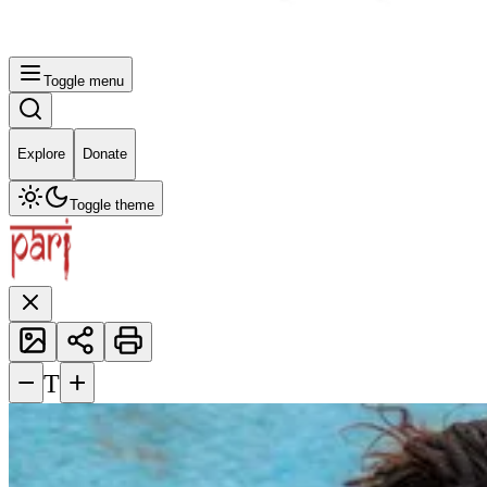
Toggle menu
Explore
Donate
Toggle theme
−
+
T