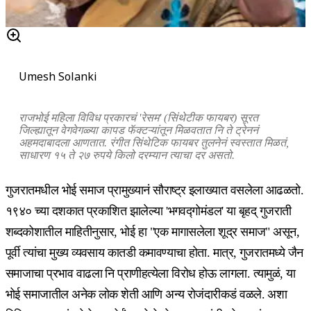
Umesh Solanki
राजभोई महिला विविध प्रकारचं 'रेसम' (सिंथेटीक फायबर) सूरत
जिल्ह्यातून वेगवेगळ्या कापड फॅक्टऱ्यांतून मिळवतात नि ते ट्रेननं
अहमदाबादला आणतात. रंगीत सिंथेटिक फायबर तुलनेनं स्वस्तात मिळतं,
साधारण १५ ते २७ रुपये किलो दरम्यान त्याचा दर असतो.
गुजरातमधील भोई समाज प्रामुख्यानं सौराष्ट्र इलाख्यात वसलेला आढळतो.
१९४० च्या दशकात प्रकाशित झालेल्या 'भगवद्गोमंडल' या बृहद् गुजराती
शब्दकोशातील माहितीनुसार, भोई हा "एक मागासलेला शूद्र समाज" असून,
पूर्वी त्यांचा मुख्य व्यवसाय कातडी कमावण्याचा होता. मात्र, गुजरातमध्ये जैन
समाजाचा प्रभाव वाढला नि प्राणीहत्येला विरोध होऊ लागला. त्यामुळं, या
भोई समाजातील अनेक लोक शेती आणि अन्य रोजंदारीकडं वळले. अशा