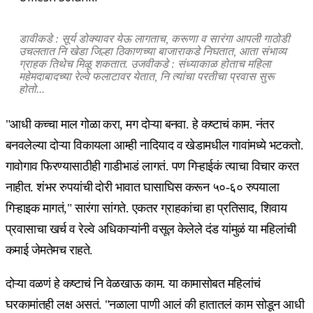
डावीकडे : सूर्य डोक्यावर येऊ लागताच, करूणा व सारंगा आपली गाठोडी
उचलतात नि खेडा जिल्हा ठिकाणच्या बाजाराकडे निघतात, आता संभाव्य
ग्राहक तिथेच मिळू शकतात. उजवीकडे : संध्याकाळ होताच महिला
महेमदाबादच्या रेल्वे फलाटावर येतात, नि त्यांचा परतीचा प्रवास सुरू
होतो...
"आधी कच्चा माल गोळा करा, मग दोऱ्या बनवा. हे कष्टाचं काम. नंतर
बनवलेल्या दोऱ्या विकायला आम्ही नादियाद व खेडामधील गावांमध्ये भटकतो.
गावोगाव फिरण्यासाठीही गाडीभाडं लागतं. पण गिऱ्हाईकं त्याचा विचार करत
नाहीत. शंभर रुपयांची दोरी भावात घासाघिस करून ५०-६० रुपयाला
गिऱ्हाइक मागतं," सारंगा सांगते. एकतर ग्राहकांचा हा प्रतिसाद, शिवाय
प्रवासाचा खर्च व रेल्वे अधिकाऱ्यांनी वसूल केलेले दंड यांमुळं या महिलांची
कमाई जेमतेमच राहते.
दोऱ्या वळणं हे कष्टाचं नि वेळखाऊ काम. या कामासोबत महिलांचं
घरकामांतही लक्ष असतं. "नळाला पाणी आलं की हातातलं काम सोडून आधी