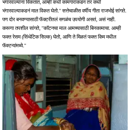
भंगारवाल्यांना विकतात, आम्ही कधी कामगारांकडनं तर कधी
भंगारवाल्याकडनं माल विकत घेतो." सत्तेचाळीस वर्षीय गीता राजभोई सांगते.
पण दोर बनवण्यासाठी फॅक्टरीतलं सगळंच उपयोगी असतं, असं नाही.
करूणा तपशील सांगते, "कॉटनचा माल आमच्यासाठी बिनकामाचा. आम्ही
फक्त रेसम (सिंथेटिक सिल्क) घेतो, आणि ते मिळतं फक्त किम मधील
फॅक्टऱ्यांमध्ये."