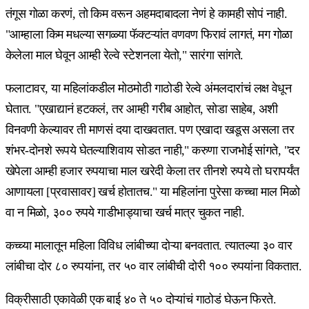
तंगूस गोळा करणं, तो किम वरून अहमदाबादला नेणं हे कामही सोपं नाही.
"आम्हाला किम मधल्या सगळ्या फॅक्टऱ्यांत वणवण फिरावं लागतं, मग गोळा
केलेला माल घेवून आम्ही रेल्वे स्टेशनला येतो," सारंगा सांगते.
फलाटावर, या महिलांकडील मोठमोठी गाठोडी रेल्वे अंमलदारांचं लक्ष वेधून
घेतात. "एखाद्यानं हटकलं, तर आम्ही गरीब आहोत, सोडा साहेब, अशी
विनवणी केल्यावर ती माणसं दया दाखवतात. पण एखादा खडूस असला तर
शंभर-दोनशे रूपये घेतल्याशिवाय सोडत नाही," करुणा राजभोई सांगते, "दर
खेपेला आम्ही हजार रुपयाचा माल खरेदी केला तर तीनशे रुपये तो घरापर्यंत
आणायला [प्रवासावर] खर्च होतातच." या महिलांना पुरेसा कच्चा माल मिळो
वा न मिळो, ३०० रुपये गाडीभाड्याचा खर्च मात्र चुकत नाही.
कच्च्या मालातून महिला विविध लांबीच्या दोऱ्या बनवतात. त्यातल्या ३० वार
लांबीचा दोर ८० रुपयांना, तर ५० वार लांबीची दोरी १०० रुपयांना विकतात.
विक्रीसाठी एकावेळी एक बाई ४० ते ५० दोऱ्यांचं गाठोडं घेऊन फिरते.