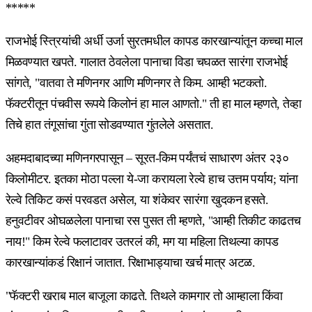
*****
राजभोई स्त्रियांची अर्धी उर्जा सुरतमधील कापड कारखान्यांतून कच्चा माल
मिळवण्यात खपते. गालात ठेवलेला पानाचा विडा चघळत सारंगा राजभोई
सांगते, "वातवा ते मणिनगर आणि मणिनगर ते किम. आम्ही भटकतो.
फॅक्टरीतून पंचवीस रूपये किलोनं हा माल आणतो." ती हा माल म्हणते, तेव्हा
तिचे हात तंगूसांचा गुंता सोडवण्यात गुंतलेले असतात.
अहमदाबादच्या मणिनगरपासून – सूरत-किम पर्यंतचं साधारण अंतर २३०
किलोमीटर. इतका मोठा पल्ला ये-जा करायला रेल्वे हाच उत्तम पर्याय; यांना
रेल्वे तिकिट कसं परवडत असेल, या शंकेवर सारंगा खुदकन हसते.
हनुवटीवर ओघळलेला पानाचा रस पुसत ती म्हणते, "आम्ही तिकीट काढतच
नाय!" किम रेल्वे फलाटावर उतरलं की, मग या महिला तिथल्या कापड
कारखान्यांकडं रिक्षानं जातात. रिक्षाभाड्याचा खर्च मात्र अटळ.
"फॅक्टरी खराब माल बाजूला काढते. तिथले कामगार तो आम्हाला किंवा