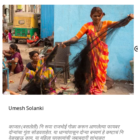
Umesh Solanki
काजल (बसलेली) नि रूपा राजभोई गोळा करून आणलेल्या फायबर
दोऱ्यांचा गुंता सोडवताहेत. या धाग्यांपासून दोऱ्या बनवणं हे कष्टाचं नि
वेळखाऊ काम, या महिला घरकामांची जबाबदारी सांभाळत