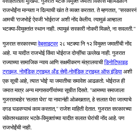
वसाहतीतला मुखिया. गुजरात भटके विमुक्त जमाती विकास महामंडळानं
राजभोईंना मान्यता न दिल्याची खंत ते व्यक्त करतात. ते म्हणतात, "सरकारनं
आमची 'राजभोई' ऐवजी 'भोईराज' अशी नोंद केलीय. त्यामुळं आम्हाला
भटक्या-विमुक्तांत स्थान नाही. त्यामुळं सरकारी नोकरी मिळते, ना सवलती."
गुजरात सरकारच्या
वेबसाइटवर
२८ भटक्या नि १२ विमुक्त जमातींची नोंद
आहे. या यादीत राजभोई किंवा भोईराज दोन्हींचा उल्लेख नाही. गुजरात
राज्याच्या सामाजिक न्याय आणि सक्षमीकरण मंत्रालयाची
डिनोटिफाइड
ट्राइब्ज, नोमॅडिक ट्राइब्ज अँड सेमी-नोमॅडिक ट्राइब्ज ऑफ इंडिया
अशी
एक सूची आहे, त्यात 'भोई' या जमातीचा समावेश आढळतो. भोईराज ही
जमात मात्र अन्य मागासवर्गीयांच्या सूचीत दिसते. "आमच्या समाजाला
गुजरातबाहेर 'सलात घेरा' या नावानंही ओळखतात, हे सलात घेरा जात्याचे
दगड घडवण्याचं काम करतात," राजेश माहिती देतात. गुजरात सरकारच्या
संकेतस्थळावर भटके-विमुक्तांच्या यादीत सलात घेरांची नोंद आहे. पण
राजभोईंची नाही.