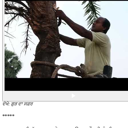
ਦੇਖੋ
:
ਗੁੜ ਦਾ ਸਫ਼ਰ
*****