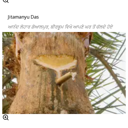
Jitamanyu Das
ਆਨੰਦ ਲੋਹਾਰ ਗੋਆਲਪੁਰ, ਬੀਰਭੂਮ ਵਿਖੇ ਆਪਣੇ ਘਰ ਤੋਂ ਚੱਲਦੇ ਹੋਏ