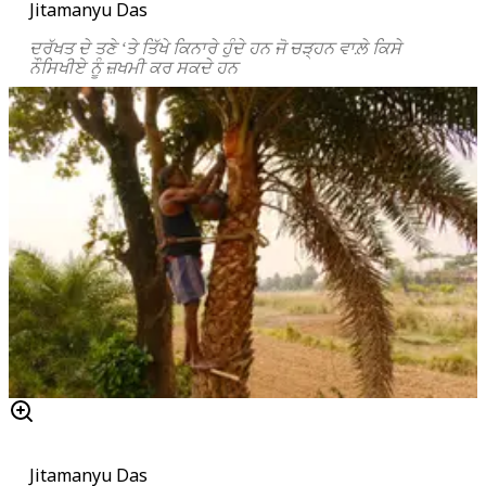
Jitamanyu Das
ਦਰੱਖਤ ਦੇ ਤਣੇ ‘ਤੇ ਤਿੱਖੇ ਕਿਨਾਰੇ ਹੁੰਦੇ ਹਨ ਜੋ ਚੜ੍ਹਨ ਵਾਲ਼ੇ ਕਿਸੇ
ਨੌਸਿਖੀਏ ਨੂੰ ਜ਼ਖਮੀ ਕਰ ਸਕਦੇ ਹਨ
Jitamanyu Das