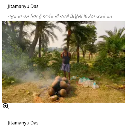
Jitamanyu Das
ਖਜੂਰ ਦਾ ਰਸ ਜਿਸ ਨੂੰ ਆਨੰਦ ਜੀ ਵਰਗੇ ਸ਼ਿਊਲੀ ਇਕੱਠਾ ਕਰਦੇ ਹਨ
Jitamanyu Das