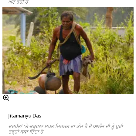
ਘੱਟ ਰਹੀ ਹੈ
Jitamanyu Das
ਦਰਖੱਤਾਂ ‘ਤੇ ਚੜ੍ਹਨਾ ਸਖਤ ਮਿਹਨਤ ਦਾ ਕੰਮ ਹੈ ਜੋ ਆਨੰਦ ਜੀ ਨੂੰ ਪੁਰੀ
ਤਰ੍ਹਾਂ ਥਕਾ ਦਿੰਦਾ ਹੈ