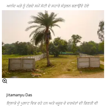
ਆਨੰਦ ਘੜੇ ਨੂੰ ਟੰਗਦੇ ਸਮੇਂ ਸੋਟੀ ਦੇ ਸਹਾਰੇ ਸੰਤੁਲਨ ਬਣਾਉਂਦੇ ਹੋਏ
Jitamanyu Das
ਇਲਾਕੇ ਦੇ ਪਲਾਟ ਵਿਕ ਰਹੇ ਹਨ ਅਤੇ ਖਜੂਰ ਦੇ ਦਰਖੱਤਾਂ ਦੀ ਗਿਣਤੀ ਵੀ