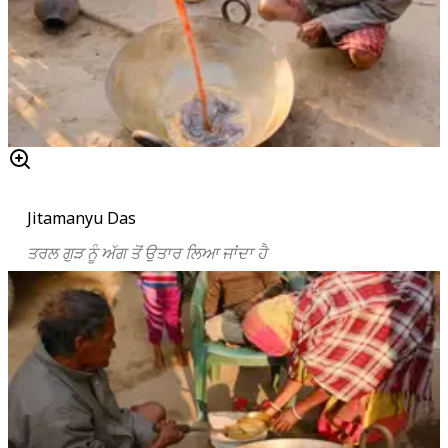
Jitamanyu Das
ਤਰਲ ਗੁੜ ਨੂੰ ਅੱਗ ਤੋਂ ਉਤਾਰ ਲਿਆ ਜਾਂਦਾ ਹੈ