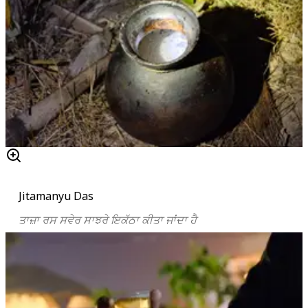
Jitamanyu Das
ਤਾਜ਼ਾ ਰਸ ਸਵੇਰ ਸਾਝਰੇ ਇਕੱਠਾ ਕੀਤਾ ਜਾਂਦਾ ਹੈ