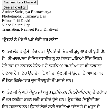
Navneet Kaur Dhaliwal
See all credits
Author
:
Sarbajaya Bhattacharya
Photographs
:
Jitamanyu Das
Editor
:
Priti David
Video Editor
:
Urja
Translation
:
Navneet Kaur Dhaliwal
“ਉਹਨਾਂ ਨੇ ਮੇਰੇ ਦੋ ਘੜੇ ਚੋਰੀ ਕਰ ਲਏ!”
ਆਨੰਦ ਲੋਹਾਰ ਗੁੱਸੇ ਵਿੱਚ ਹਨ। ਉਹਨਾਂ ਦੇ ਦਿਨ ਦੀ ਸ਼ੁਰੂਆਤ ਹੀ ਬੁਰੀ ਹੋਈ
ਹੈ। ਗੋਆਲਪਾਰਾ ਦੇ ਇਸ ਵਸਨੀਕ ਨੂੰ ਨਾ ਸਿਰਫ਼ ਘੜਿਆਂ ਵਿੱਚ ਇਕੱਠੇ
ਹੋਏ ਰਸ ਦਾ ਨੁਕਸਾਨ ਹੋਇਆ ਹੈ ਬਲਕਿ 90 ਰੁਪਈਆਂ ਦਾ ਵੀ ਨੁਕਸਾਨ
ਹੋਇਆ ਹੈ। ਇਹ ਉਹ ਦੋ ਘੜਿਆਂ ਦਾ ਮੁੱਲ ਸੀ ਜੋ ਉਹਨਾਂ ਨੇ ਆਪਣੇ ਘਰ
ਤੋਂ ਤਿੰਨ ਕਿਲੋਮੀਟਰ ਦੂਰ ਸੋਨਾਝੁਰੀ ਤੋਂ ਖਰੀਦੇ ਸਨ।
ਆਨੰਦ ਜੀ ਨੂੰ ਘੜੇ
ਖੇਜੂਰ
ਜਾਂ ਖਜੂਰ (
ਫ਼ੀਨਿਕਸ ਸਿਲਵੈਸਟ੍ਰਿਸ
) ਦੇ ਦਰੱਖਤ
ਤੋਂ ਰਸ ਇਕੱਠਾ ਕਰਨ ਲਈ ਚਾਹੀਦੇ ਹੁੰਦੇ ਹਨ। ਉਹ ਇੱਕ
ਸ਼ਿਊਲੀ
ਹਨ-
ਇਹ ਸਥਾਨਕ ਨਾਮ ਉਹਨਾਂ ਲੋਕਾਂ ਲਈ ਵਰਤਿਆ ਜਾਂਦਾ ਹੈ ਜੋ ਖਜੂਰ ਦੇ