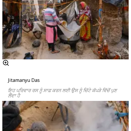
Jitamanyu Das
ਇਹ ਪਰਿਵਾਰ ਰਸ ਨੂੰ ਸਾਫ਼ ਕਰਨ ਲਈ ਉਸ ਨੂੰ ਚਿੱਟੇ ਕੱਪੜੇ ਵਿੱਚੋਂ ਪੁਣ
ਲੈਂਦਾ ਹੈ