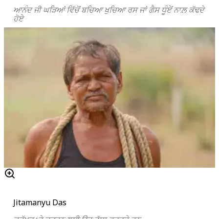
ਆਨੰਦ ਜੀ ਘੜਿਆਂ ਵਿੱਚੋਂ ਬਚਿਆ ਖੁਚਿਆ ਰਸ ਜਾਂ ਗੈਸ ਧੂੰਏਂ ਨਾਲ਼ ਕੱਢਦੇ
ਹੋਏ
Jitamanyu Das