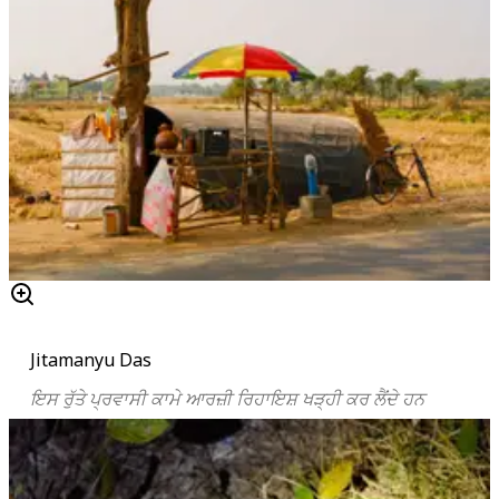
Jitamanyu Das
ਇਸ ਰੁੱਤੇ ਪ੍ਰਵਾਸੀ ਕਾਮੇ ਆਰਜ਼ੀ ਰਿਹਾਇਸ਼ ਖੜ੍ਹੀ ਕਰ ਲੈਂਦੇ ਹਨ