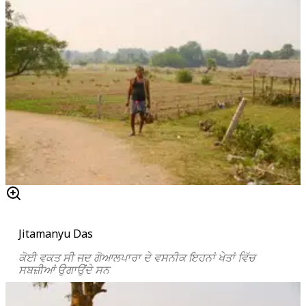
Jitamanyu Das
ਕੋਈ ਵਕਤ ਸੀ ਜਦ ਗੋਆਲਪਾਰਾ ਦੇ ਵਸਨੀਕ ਇਹਨਾਂ ਖੇਤਾਂ ਵਿੱਚ
ਸਬਜ਼ੀਆਂ ਉਗਾਉਂਦੇ ਸਨ