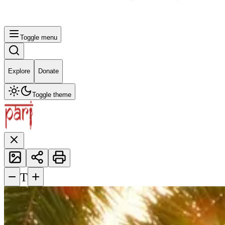
Toggle menu
Explore
Donate
Toggle theme
−
+
T