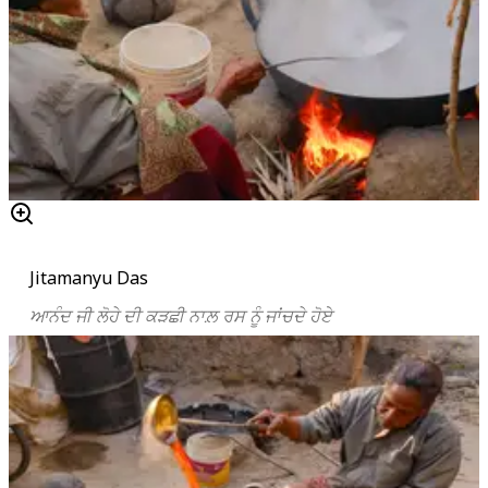
Jitamanyu Das
ਆਨੰਦ ਜੀ ਲੋਹੇ ਦੀ ਕੜਛੀ ਨਾਲ਼ ਰਸ ਨੂੰ ਜਾਂਚਦੇ ਹੋਏ