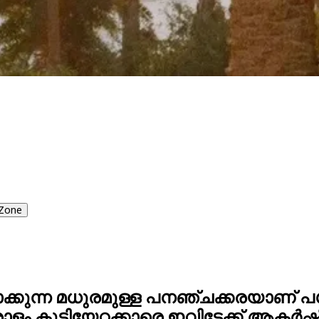
Zone
ാക്കുന്ന മധുരമുള്ള പനഞ്ചക്കരയാണ് 
ാളം കുടിയേറ്റക്കാരെ ഇവിടേക്ക് ആകർഷി