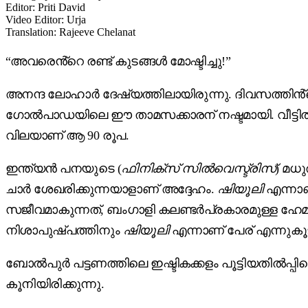
Editor
:
Priti David
Video Editor
:
Urja
Translation
:
Rajeeve Chelanat
“അവരെൻ്റെ രണ്ട് കുടങ്ങൾ മോഷ്ടിച്ചു!”
അനന്ദ ലോഹാർ ദേഷ്യത്തിലായിരുന്നു. ദിവസത്തിൻ്റെ ത
ഗോൽപാഡയിലെ ഈ താമസക്കാരന് നഷ്ടമായി. വീട്ടിൽനിന്ന
വിലയാണ് ആ 90 രൂപ.
ഇന്ത്യൻ പനയുടെ (
ഫിനിക്സ് സിൽവെസ്ട്രിസ്
) മധ
ചാർ ശേഖരിക്കുന്നയാളാണ് അദ്ദേഹം.
ഷിയൂലി
എന്നാണ
സജീവമാകുന്നത്, ബംഗാളി കലണ്ടർപ്രകാരമുള്ള ഹേമ
നിശാപുഷ്പത്തിനും
ഷിയൂലി
എന്നാണ് പേര് എന്നുകൂടി
ബോൽപുർ പട്ടണത്തിലെ ഇഷ്ടികക്കളം പൂട്ടിയതിൽപ്പ
കൂനിയിരിക്കുന്നു.