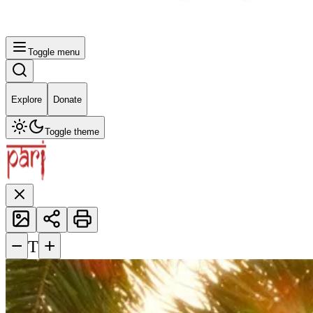
Toggle menu
Explore
Donate
Toggle theme
−
+
T