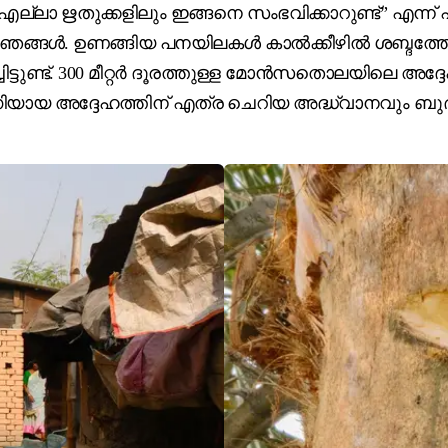
്. “എല്ലാ ഋതുക്കളിലും ഇങ്ങനെ സംഭവിക്കാറുണ്ട്” എന്ന്
നു ഞങ്ങൾ. ഉണങ്ങിയ പനയിലകൾ കാൽക്കീഴിൽ ശബ്ദത്തോട
ിട്ടുണ്ട്. 300 മീറ്റർ ദൂരത്തുള്ള മോൻസതൊലയിലെ അദ്
ായ അദ്ദേഹത്തിന് എത്ര ചെറിയ അദ്ധ്വാനവും ബുദ്ധിമ