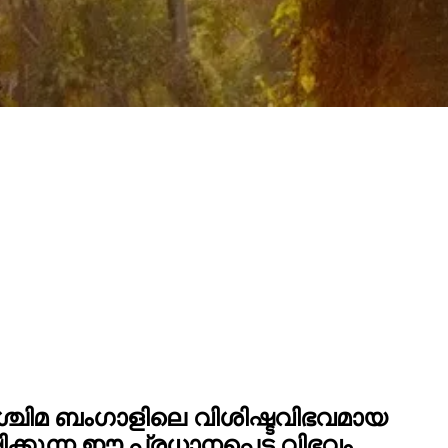
പശ്ചിമ ബംഗാളിലെ വിശിഷ്ടവിഭവമായ
ക്കുന്ന ഈ പ്രധാനപ്പെട്ട വിഭവം