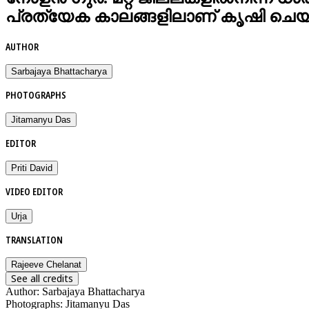
പ്രത്യേക കാലങ്ങളിലാണ് കൃഷി ചെയ്
AUTHOR
Sarbajaya Bhattacharya
PHOTOGRAPHS
Jitamanyu Das
EDITOR
Priti David
VIDEO EDITOR
Urja
TRANSLATION
Rajeeve Chelanat
See all credits
Author
:
Sarbajaya Bhattacharya
Photographs
:
Jitamanyu Das