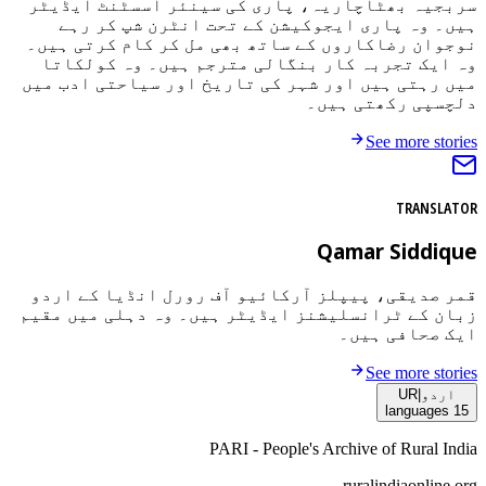
سربجیہ بھٹاچاریہ، پاری کی سینئر اسسٹنٹ ایڈیٹر
ہیں۔ وہ پاری ایجوکیشن کے تحت انٹرن شپ کر رہے
نوجوان رضاکاروں کے ساتھ بھی مل کر کام کرتی ہیں۔
وہ ایک تجربہ کار بنگالی مترجم ہیں۔ وہ کولکاتا
میں رہتی ہیں اور شہر کی تاریخ اور سیاحتی ادب میں
دلچسپی رکھتی ہیں۔
See more stories
TRANSLATOR
Qamar Siddique
قمر صدیقی، پیپلز آرکائیو آف رورل انڈیا کے اردو
زبان کے ٹرانسلیشنز ایڈیٹر ہیں۔ وہ دہلی میں مقیم
ایک صحافی ہیں۔
See more stories
اردو
|
UR
languages
15
PARI - People's Archive of Rural India
ruralindiaonline.org