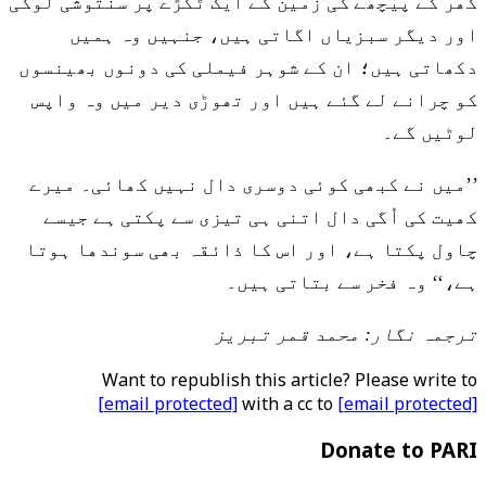
گھر کے پیچھے کی زمین کے ایک ٹکڑے پر سنتوشی لوکی
اور دیگر سبزیاں اگاتی ہیں، جنہیں وہ ہمیں
دکھاتی ہیں؛ ان کے شوہر فیملی کی دونوں بھینسوں
کو چرانے لے گئے ہیں اور تھوڑی دیر میں وہ واپس
لوٹیں گے۔
’’میں نے کبھی کوئی دوسری دال نہیں کھائی۔ میرے
کھیت کی اُگی دال اتنی ہی تیزی سے پکتی ہے جیسے
چاول پکتا ہے، اور اس کا ذائقہ بھی سوندھا ہوتا
ہے،‘‘ وہ فخر سے بتاتی ہیں۔
ترجمہ نگار: محمد قمر تبریز
Want to republish this article? Please write to
[email protected]
with a cc to
[email protected]
Donate to PARI