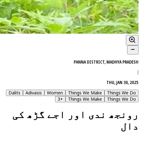
PANNA DISTRICT, MADHYA PRADESH
|
THU, JAN 30, 2025
Dalits
Adivasis
Women
Things We Make
Things We Do
3
+
Things We Make
Things We Do
رونجھ ندی اور اجے گڑھ کی
دال