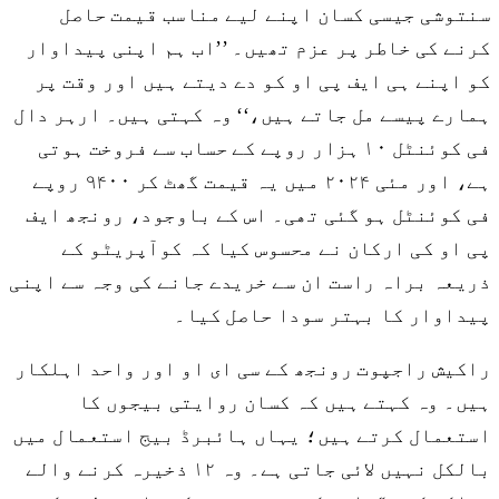
سنتوشی جیسی کسان اپنے لیے مناسب قیمت حاصل
کرنے کی خاطر پر عزم تھیں۔ ’’اب ہم اپنی پیداوار
کو اپنے ہی ایف پی او کو دے دیتے ہیں اور وقت پر
ہمارے پیسے مل جاتے ہیں،‘‘ وہ کہتی ہیں۔ ارہر دال
فی کوئنٹل ۱۰ ہزار روپے کے حساب سے فروخت ہوتی
ہے، اور مئی ۲۰۲۴ میں یہ قیمت گھٹ کر ۹۴۰۰ روپے
فی کوئنٹل ہو گئی تھی۔ اس کے باوجود، رونجھ ایف
پی او کی ارکان نے محسوس کیا کہ کوآپریٹو کے
ذریعہ براہ راست ان سے خریدے جانے کی وجہ سے اپنی
پیداوار کا بہتر سودا حاصل کیا۔
راکیش راجپوت رونجھ کے سی ای او اور واحد اہلکار
ہیں۔ وہ کہتے ہیں کہ کسان روایتی بیجوں کا
استعمال کرتے ہیں؛ یہاں ہائبرڈ بیج استعمال میں
بالکل نہیں لائی جاتی ہے۔ وہ ۱۲ ذخیرہ کرنے والے