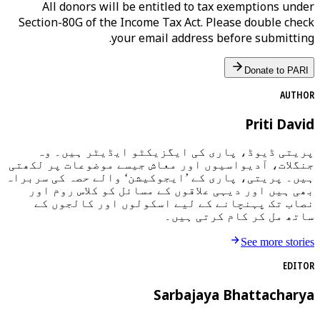
All donors will be entitled to tax exemptions under
Section-80G of the Income Tax Act. Please double check
your email address before submitting.
Donate to PARI
AUTHOR
Priti David
پریتی ڈیوڈ، پاری کی ایگزیکٹو ایڈیٹر ہیں۔ وہ
جنگلات، آدیواسیوں اور معاش جیسے موضوعات پر لکھتی
ہیں۔ پریتی، پاری کے ’ایجوکیشن‘ والے حصہ کی سربراہ
بھی ہیں اور دیہی علاقوں کے مسائل کو کلاس روم اور
نصاب تک پہنچانے کے لیے اسکولوں اور کالجوں کے
ساتھ مل کر کام کرتی ہیں۔
See more stories
EDITOR
Sarbajaya Bhattacharya