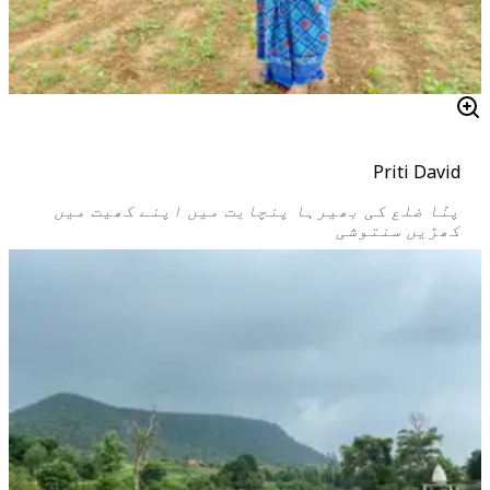
Priti David
پنّا ضلع کی بھیرہا پنچایت میں اپنے کھیت میں
کھڑیں سنتوشی