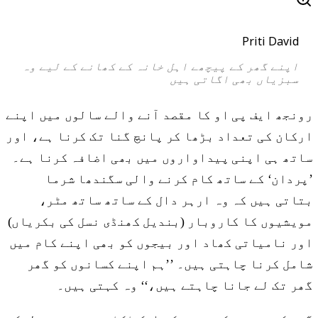
Priti David
اپنے گھر کے پیچھے اہل خانہ کے کھانے کے لیے وہ
سبزیاں بھی اگاتی ہیں
رونجھ ایف پی او کا مقصد آنے والے سالوں میں اپنے
ارکان کی تعداد بڑھا کر پانچ گنا تک کرنا ہے، اور
ساتھ ہی اپنی پیداواروں میں بھی اضافہ کرنا ہے۔
’پردان‘ کے ساتھ کام کرنے والی سگندھا شرما
بتاتی ہیں کہ وہ ارہر دال کے ساتھ ساتھ مٹر،
مویشیوں کا کاروبار (بندیل کھنڈی نسل کی بکریاں)
اور نامیاتی کھاد اور بیجوں کو بھی اپنے کام میں
شامل کرنا چاہتی ہیں۔ ’’ہم اپنے کسانوں کو گھر
گھر تک لے جانا چاہتے ہیں،‘‘ وہ کہتی ہیں۔