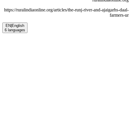
https://ruralindiaonline.org/articles/
the-runj-river-and-ajaigarhs-daal-
farmers-ur
EN
|
English
6
languages