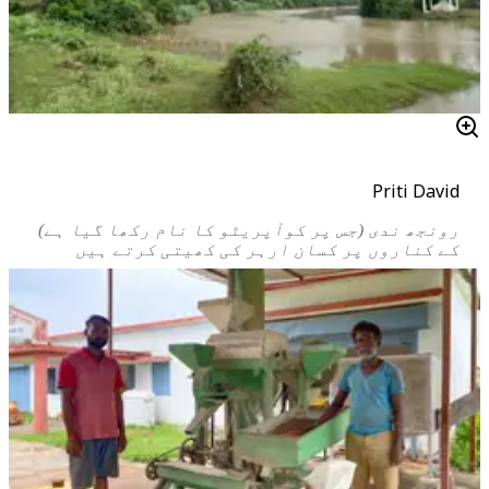
Priti David
رونجھ ندی (جس پر کوآپریٹو کا نام رکھا گیا ہے)
کے کناروں پر کسان ارہر کی کھیتی کرتے ہیں