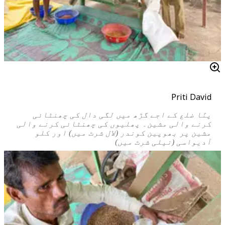
Priti David
پنّا ضلع کے اجے گڑھ میں لگی دال کی چھنٹائی
کرنے والی مشین۔ پھلیوں کی چھنٹائی کرنے والی
مشین پر بھوپین کوندر (لال شرٹ میں) اور کلو
آدیواسی (نیلی شرٹ میں)