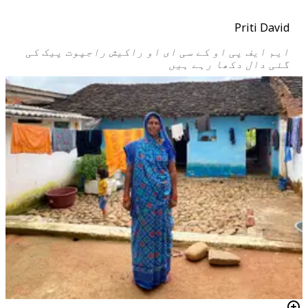
Priti David
ایم ایف پی او کے سی ای او راکیش راجپوت پیک کی
گئی دال دکھا رہے ہیں