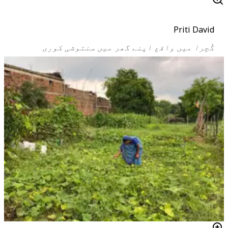
Priti David
گُچرا میں واقع اپنے گھر میں سنتوشی کوری