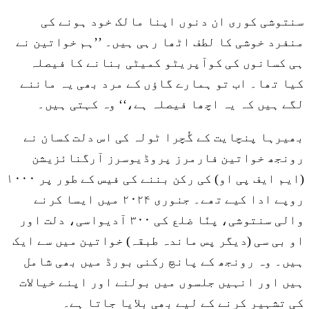
سنتوشی کوری ان دنوں اپنا مالک خود ہونے کی
منفرد خوشی کا لطف اٹھا رہی ہیں۔ ’’ہم خواتین نے
ہی کسانوں کی کوآپریٹو کمیٹی بنانے کا فیصلہ
کیا تھا۔ اب تو ہمارے گاؤں کے مرد بھی یہ ماننے
لگے ہیں کہ یہ اچھا فیصلہ ہے،‘‘ وہ کہتی ہیں۔
بھیرہا پنچایت کے گُچرا ٹولہ کی اس دلت کسان نے
رونجھ خواتین فارمرز پروڈیوسرز آرگنائزیشن
(ایم ایف پی او) کی رکن بننے کی فیس کے طور پر ۱۰۰۰
روپے ادا کیے تھے۔ جنوری ۲۰۲۴ میں ایسا کرنے
والی سنتوشی، پنّا ضلع کی ۳۰۰ آدیواسی، دلت اور
او بی سی (دیگر پس ماندہ طبقہ) خواتین میں سے ایک
ہیں۔ وہ رونجھ کے پانچ رکنی بورڈ میں بھی شامل
ہیں اور انہیں جلسوں میں بولنے اور اپنے خیالات
کی تشہیر کرنے کے لیے بھی بلایا جاتا ہے۔