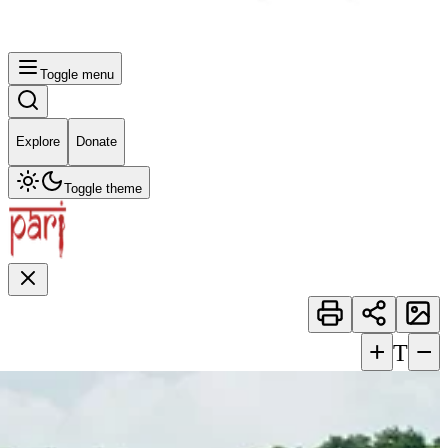
Toggle menu
Explore
Donate
Toggle theme
+
−
T