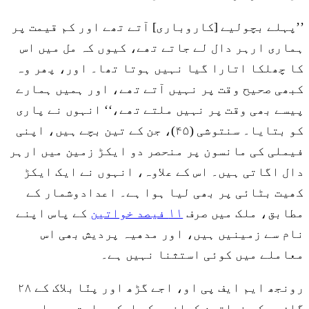
’’پہلے بچولیے [کاروباری] آتے تھے اور کم قیمت پر
ہماری ارہر دال لے جاتے تھے، کیوں کہ مل میں اس
کا چھلکا اتارا گیا نہیں ہوتا تھا۔ اور، پھر وہ
کبھی صحیح وقت پر نہیں آتے تھے، اور ہمیں ہمارے
پیسے بھی وقت پر نہیں ملتے تھے،‘‘ انہوں نے پاری
کو بتایا۔ سنتوشی (۴۵)، جن کے تین بچے ہیں، اپنی
فیملی کی مانسون پر منحصر دو ایکڑ زمین میں ارہر
دال اگاتی ہیں۔ اس کے علاوہ، انہوں نے ایک ایکڑ
کھیت بٹائی پر بھی لیا ہوا ہے۔ اعدادوشمار کے
مطابق، ملک میں صرف
۱۱ فیصد خواتین
کے پاس اپنے
نام سے زمینیں ہیں، اور مدھیہ پردیش بھی اس
معاملے میں کوئی استثنا نہیں ہے۔
رونجھ ایم ایف پی او، اجے گڑھ اور پنّا بلاک کے ۲۸
گاؤوں کی خواتین کسانوں کی ایک جماعت ہے۔ اس