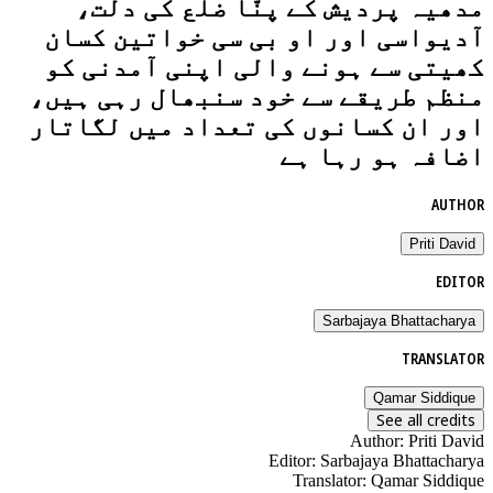
مدھیہ پردیش کے پنّا ضلع کی دلت،
آدیواسی اور او بی سی خواتین کسان
کھیتی سے ہونے والی اپنی آمدنی کو
منظم طریقے سے خود سنبھال رہی ہیں،
اور ان کسانوں کی تعداد میں لگاتار
اضافہ ہو رہا ہے
AUTHOR
Priti David
EDITOR
Sarbajaya Bhattacharya
TRANSLATOR
Qamar Siddique
See all credits
Author
:
Priti David
Editor
:
Sarbajaya Bhattacharya
Translator
:
Qamar Siddique