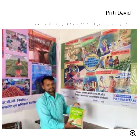
Priti David
مشین میں دال کے ٹکڑے الگ ہونے کے بعد