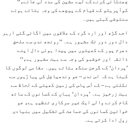
چھنٹائی کرنے کے لیے مشین کی مدد لی جائے،‘‘
کوآپریٹو کے قیام کے پیچھے کی وجہ بتاتے ہوئے
سنتوشی کہتی ہیں۔
اجے گڑھ اور ارد گرد کے علاقوں میں اگائی گئی ارہر
دال دور دور تک مشہور ہے۔ ’’رونجھ ندی سے ملحق
دھرم پور کے کھیتوں میں پیدا ہوئی دال اپنے
ذائقہ اور خوشبو کی وجہ سے بہت مشہور ہے،‘‘
’پردان‘ کے گرجن سنگھ بتاتے ہیں۔ مقامی لوگوں کا
کہنا ہے کہ اس ندی – جو وندھیاچل کی پہاڑیوں سے
نکلتی ہے – کے آس پاس کی زمین کھیتی کے لحاظ سے
بہت زرخیز ہے۔ ’پردان‘ یہاں کے کسانوں کے ساتھ
کام کرنے والی ایک غیر سرکاری تنظیم ہے، جو
خواتین کسانوں کی جماعت کی تشکیل میں بنیادی
رول ادا کرتی ہے۔