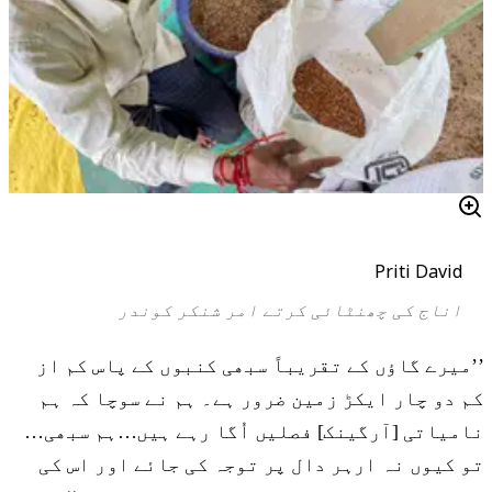
Priti David
اناج کی چھنٹائی کرتے امر شنکر کوندر
’’میرے گاؤں کے تقریباً سبھی کنبوں کے پاس کم از
کم دو چار ایکڑ زمین ضرور ہے۔ ہم نے سوچا کہ ہم
نامیاتی [آرگینک] فصلیں اُگا رہے ہیں…ہم سبھی…
تو کیوں نہ ارہر دال پر توجہ کی جائے اور اس کی