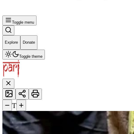
Toggle menu
Explore
Donate
Toggle theme
−
+
T