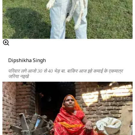
Dipshikha Singh
परिवार लगे आजो 30 से 40 भेड़ बा. बाकिर आज इहे कमाई के एकमात्र
जरिया नइखे