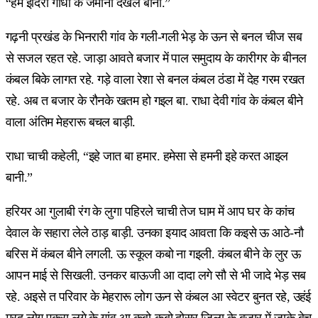
“हम इंदिरा गांधी के जमाना देखले बानी.”
गढ़नी प्रखंड के भिनरारी गांव के गली-गली भेड़ के ऊन से बनल चीज सब
से सजल रहत रहे. जाड़ा आवते बजार में पाल समुदाय के कारीगर के बीनल
कंबल बिके लागत रहे. गड़े वाला रेशा से बनल कंबल ठंडा में देह गरम रखत
रहे. अब त बजार के रौनके खतम हो गइल बा. राधा देवी गांव के कंबल बीने
वाला अंतिम मेहरारू बचल बाड़ी.
राधा चाची कहेली, “इहे जात बा हमार. हमेसा से हमनी इहे करत आइल
बानी.”
हरियर आ गुलाबी रंग के लुगा पहिरले चाची तेज घाम में आप घर के कांच
देवाल के सहारा लेले ठाड़ बाड़ी. उनका इयाद आवता कि कइसे ऊ आठे-नौ
बरिस में कंबल बीने लगली. ऊ स्कूल कबो ना गइली. कंबल बीने के लुर ऊ
आपन माई से सिखली. उनकर बाऊजी आ दादा लगे सौ से भी जादे भेड़ सब
रहे. अइसे त परिवार के मेहरारू लोग ऊन से कंबल आ स्वेटर बुनत रहे, उहंई
मरद लोग एकरा लगे के गांव आ कबो-कबो दोसर जिला के बजार में जाके बेच