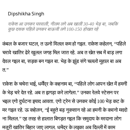
Dipshikha Singh
राकेश आ उनकर घरवाली, नीलम लगे अब खाली 30-40 भेड़ बा, जबकि
कुछ दसक पहिले उनकर बाऊजी लगे 100-150 होखत रहे
कंबल के बजार घटल, त ऊनो मिलल कम हो गइल. राकेश कहेलन, “पहिले
चरावे खातिर ढेरे खुलल जगह मिल जात रहे. अब त खेत सब में बाड़ लगा
देवल गइल बा, सड़क बन गइल बा. भेड़ के झुंड संगे चललो मुहाल बा अब
त.”
राकेश के चचेरा भाई, धर्मेंद्र के कहनाम बा, “पहिले लोग आपन खेत में हमनी
के भेड़ चरे देत रहे. अब त झगड़ा करे लागेला.” उनका रेलवे स्टेसन पर
भइल एगो दुर्घटना इयाद आवता. एगो ट्रेन से उनकर कोई 100 भेड़ कट के
मर गइल रहे. ऊ कहेलन, “ई बहुते बड़ नुकसान रहे आ हमनी के कवनो मददो
ना मिलल.” एह तरह से हालात बिगड़त गइल कि समुदाय के मरदाना लोग
मजूरी खातिर बिहार जाए लागल. धमेंद्र के लइका अब दिल्ली में काम