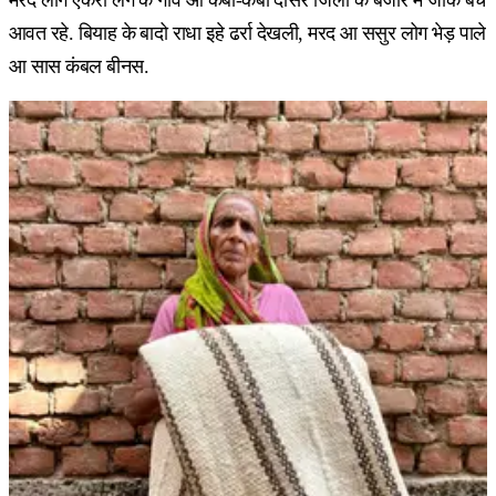
आवत रहे. बियाह के बादो राधा इहे ढर्रा देखली, मरद आ ससुर लोग भेड़ पाले
आ सास कंबल बीनस.