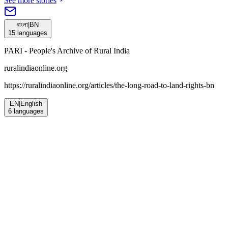
See more stories
বাংলা
|
BN
15
languages
PARI - People's Archive of Rural India
ruralindiaonline.org
https://ruralindiaonline.org/articles/
the-long-road-to-land-rights-bn
EN
|
English
6
languages