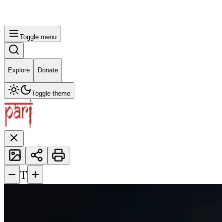
Toggle menu
Explore
Donate
Toggle theme
−
+
T