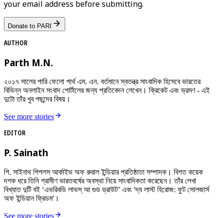
your email address before submitting.
Donate to PARI
AUTHOR
Parth M.N.
২০১৭ সালের পারি ফেলো পার্থ এম. এন. বর্তমানে স্বতন্ত্র সাংবাদিক হিসেবে ভারতের
বিভিন্ন অনলাইন সংবাদ পোর্টালের জন্য প্রতিবেদন লেখেন। ক্রিকেট এবং ভ্রমণ - এই
দুটো তাঁর খুব পছন্দের বিষয়।
See more stories
EDITOR
P. Sainath
পি. সাইনাথ পিপলস আর্কাইভ অফ রুরাল ইন্ডিয়ার প্রতিষ্ঠাতা সম্পাদক। বিগত কয়েক
দশক ধরে তিনি গ্রামীণ ভারতবর্ষের অবস্থা নিয়ে সাংবাদিকতা করেছেন। তাঁর লেখা
বিখ্যাত দুটি বই ‘এভরিবডি লাভস্ আ গুড ড্রাউট’ এবং 'দ্য লাস্ট হিরোজ: ফুট সোলজার্স
অফ ইন্ডিয়ান ফ্রিডম'।
See more stories