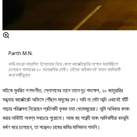
Parth M.N.
দাবি-দাওয়া সম্বলিত ইস্তেহার নিয়ে জেলা কালেক্টরেটের লক্ষ্যে মহামিছিলে
চলেছেন পালঘরের ৫০ সহস্রাধিক চাষি। তাঁদের অধিকাংশই নানান আদিবাসী
জনগোষ্ঠীভুক্ত
মাইকে মুখরিত গণসংগীত, স্লোগানের তালে তালে দৃঢ় পদক্ষেপ, ২০ জানুয়ারির
সন্ধ্যায় কালেক্টরেট অফিসে পৌঁছাল মানুষের ঢল। দাবি না মেটা অব্দি এখানেই ঘাঁটি
গাড়ার পরিকল্পনা নিয়েছেন প্রতিবাদী কৃষক তথা খেতমজুরেরা। ভূমি অধিকার বলবৎ
করার দাবিটাই অবশ্য সবচেয়ে পুরোনো। আজ বহু শতাব্দী যাবৎ আদিবাসীরা বনভূমি
কর্ষণ করে চলেছেন, তা সত্ত্বেও চাষের জমির মালিকানা পাননি।