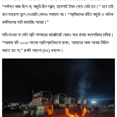
“পর্যাপ্ত কাজ ছিল না, মজুরি ছিল স্বল্প, হামেশাই টাকা পেতে দেরি হত।” তবে তাই
বলে মনরেগা তুলে দেওয়াটা কোনও সমাধান নয়। “শ্রমিকদের বর্ধিত মজুরি ও অধিক
কর্মদিবসের দাবি জানাচ্ছি আমরা।”
দাবি-দাওয়া না মেটা অব্দি পালঘরের কালেক্টরেট ঘেরাও করে রাখায় বদ্ধপরিকর চাষিরা।
“সরকার যদি ২০১৮ সালের প্রতিশ্রুতিগুলো রাখত, আমাদের আজ আবার মিছিল
করতে হত না,” রুবদি আডগা (৪৫) বললেন।