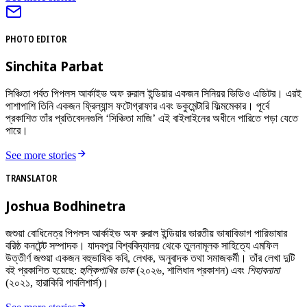
PHOTO EDITOR
Sinchita Parbat
সিঞ্চিতা পর্বত পিপলস আর্কাইভ অফ রুরাল ইন্ডিয়ার একজন সিনিয়র ভিডিও এডিটর। এরই
পাশাপাশি তিনি একজন ফ্রিল্যান্স ফটোগ্রাফার এবং ডকুমেন্টারি ফিল্মমেকার। পূর্বে
প্রকাশিত তাঁর প্রতিবেদনগুলি ‘সিঞ্চিতা মাজি’ এই বাইলাইনের অধীনে পারিতে পড়া যেতে
পারে।
See more stories
TRANSLATOR
Joshua Bodhinetra
জশুয়া বোধিনেত্র পিপলস আর্কাইভ অফ রুরাল ইন্ডিয়ার ভারতীয় ভাষাবিভাগ পারিভাষার
বরিষ্ঠ কনটেন্ট সম্পাদক। যাদবপুর বিশ্ববিদ্যালয় থেকে তুলনামূলক সাহিত্যে এমফিল
উত্তীর্ণ জশুয়া একজন বহুভাষিক কবি, লেখক, অনুবাদক তথা সমাজকর্মী। তাঁর লেখা দুটি
বই প্রকাশিত হয়েছে:
হুল্কিপাখির ডাক
(২০২৬, শালিধান প্রকাশন) এবং
শিহাবনামা
(২০২১, হারাকিরি পাবলিশার্স)।