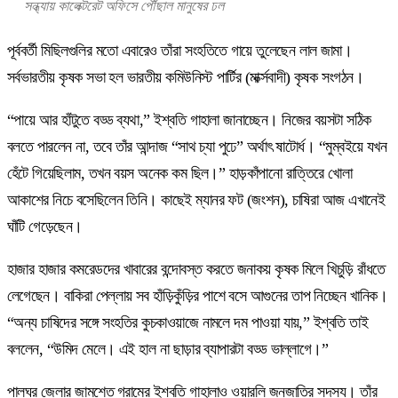
সন্ধ্যায় কালেক্টরেট অফিসে পৌঁছাল মানুষের ঢল
পূর্ববর্তী মিছিলগুলির মতো এবারেও তাঁরা সংহতিতে গায়ে তুলেছেন লাল জামা।
সর্বভারতীয় কৃষক সভা হল ভারতীয় কমিউনিস্ট পার্টির (মার্ক্সবাদী) কৃষক সংগঠন।
“পায়ে আর হাঁটুতে বড্ড ব্যথা,” ইশ্বতি গাহালা জানাচ্ছেন। নিজের বয়সটা সঠিক
বলতে পারলেন না, তবে তাঁর আন্দাজ “সাথ চ্যা পুঢে” অর্থাৎ ষাটোর্ধ। “মুম্বইয়ে যখন
হেঁটে গিয়েছিলাম, তখন বয়স অনেক কম ছিল।” হাড়কাঁপানো রাত্তিরে খোলা
আকাশের নিচে বসেছিলেন তিনি। কাছেই ম্যানর ফট (জংশন), চাষিরা আজ এখানেই
ঘাঁটি গেড়েছেন।
হাজার হাজার কমরেডদের খাবারের বন্দোবস্ত করতে জনাকয় কৃষক মিলে খিচুড়ি রাঁধতে
লেগেছেন। বাকিরা পেল্লায় সব হাঁড়িকুঁড়ির পাশে বসে আগুনের তাপ নিচ্ছেন খানিক।
“অন্য চাষিদের সঙ্গে সংহতির কুচকাওয়াজে নামলে দম পাওয়া যায়,” ইশ্বতি তাই
বললেন, “উমিদ মেলে। এই হাল না ছাড়ার ব্যাপারটা বড্ড ভাল্লাগে।”
পালঘর জেলার জামশেত গ্রামের ইশ্বতি গাহালাও ওয়ারলি জনজাতির সদস্য। তাঁর