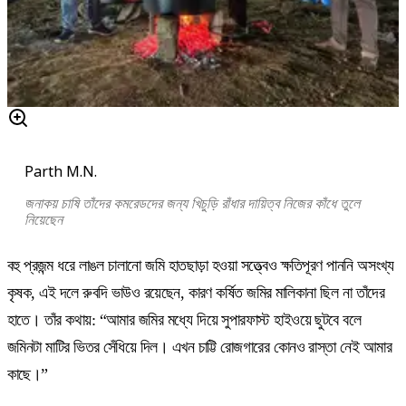
Parth M.N.
জনাকয় চাষি তাঁদের কমরেডদের জন্য খিচুড়ি রাঁধার দায়িত্ব নিজের কাঁধে তুলে
নিয়েছেন
বহু প্রজন্ম ধরে লাঙল চালানো জমি হাতছাড়া হওয়া সত্ত্বেও ক্ষতিপূরণ পাননি অসংখ্য
কৃষক, এই দলে রুবদি ভাউও রয়েছেন, কারণ কর্ষিত জমির মালিকানা ছিল না তাঁদের
হাতে। তাঁর কথায়: “আমার জমির মধ্যে দিয়ে সুপারফাস্ট হাইওয়ে ছুটবে বলে
জমিনটা মাটির ভিতর সেঁধিয়ে দিল। এখন চাট্টি রোজগারের কোনও রাস্তা নেই আমার
কাছে।”