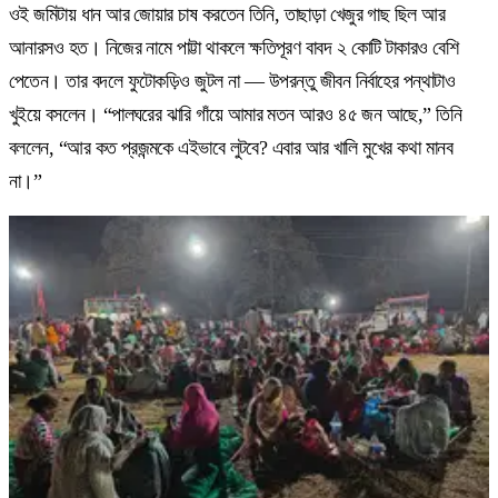
ওই জমিটায় ধান আর জোয়ার চাষ করতেন তিনি, তাছাড়া খেজুর গাছ ছিল আর
আনারসও হত। নিজের নামে পাট্টা থাকলে ক্ষতিপূরণ বাবদ ২ কোটি টাকারও বেশি
পেতেন। তার বদলে ফুটোকড়িও জুটল না — উপরন্তু জীবন নির্বাহের পন্থাটাও
খুইয়ে বসলেন। “পালঘরের ঝারি গাঁয়ে আমার মতন আরও ৪৫ জন আছে,” তিনি
বললেন, “আর কত প্রজন্মকে এইভাবে লুটবে? এবার আর খালি মুখের কথা মানব
না।”