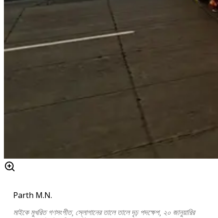
Parth M.N.
মাইকে মুখরিত গণসংগীত, স্লোগানের তালে তালে দৃঢ় পদক্ষেপ, ২০ জানুয়ারির