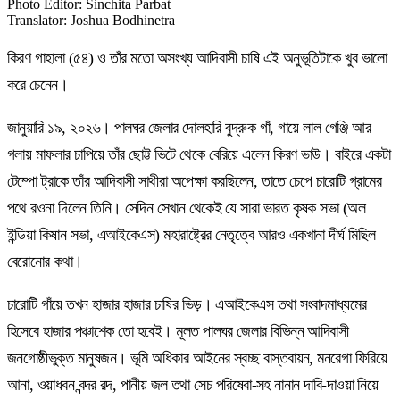
Photo Editor
:
Sinchita Parbat
Translator
:
Joshua Bodhinetra
কিরণ গাহালা (৫৪) ও তাঁর মতো অসংখ্য আদিবাসী চাষি এই অনুভূতিটাকে খুব ভালো
করে চেনেন।
জানুয়ারি ১৯, ২০২৬। পালঘর জেলার দোলহারি বুদ্রুক গাঁ, গায়ে লাল গেঞ্জি আর
গলায় মাফলার চাপিয়ে তাঁর ছোট্ট ভিটে থেকে বেরিয়ে এলেন কিরণ ভাউ। বাইরে একটা
টেম্পো ট্রাকে তাঁর আদিবাসী সাথীরা অপেক্ষা করছিলেন, তাতে চেপে চারোটি গ্রামের
পথে রওনা দিলেন তিনি। সেদিন সেখান থেকেই যে সারা ভারত কৃষক সভা (অল
ইন্ডিয়া কিষান সভা, এআইকেএস) মহারাষ্ট্রের নেতৃত্বে আরও একখানা দীর্ঘ মিছিল
বেরোনোর কথা।
চারোটি গাঁয়ে তখন হাজার হাজার চাষির ভিড়। এআইকেএস তথা সংবাদমাধ্যমের
হিসেবে হাজার পঞ্চাশেক তো হবেই। মূলত পালঘর জেলার বিভিন্ন আদিবাসী
জনগোষ্ঠীভুক্ত মানুষজন। ভূমি অধিকার আইনের স্বচ্ছ বাস্তবায়ন, মনরেগা ফিরিয়ে
আনা, ওয়াধবন বন্দর রদ, পানীয় জল তথা সেচ পরিষেবা-সহ নানান দাবি-দাওয়া নিয়ে