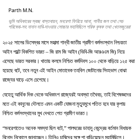
Parth M.N.
ভূমি অধিকারের স্বচ্ছ বাস্তবায়ন, মনরেগা ফিরিয়ে আনা, পানীয় জল তথা সেচ
পরিষেবা-সহ নানান দাবি-দাওয়ায় সোচ্চার মহামিছিলে শরিক কৃষক তথা খেতমজুরেরা
২০২৫ সালের ডিসেম্বর মাসে মহাত্মা গান্ধী জাতীয় গ্রামীণ কর্মসংস্থান নিশ্চয়তা
আইন পাল্টে বিকশিত ভারত – জি রাম জি আইন (ভিবি-জি আরএএম জি) নিয়ে
এসেছে ভারত সরকার। খাতায় কলমে নিশ্চিত কর্মদিবস ১০০ থেকে বাড়িয়ে ১২৫ করা
হয়েছে বটে, তবে নতুন এই আইন মোতাবেক তহবিল জোটানোর সিংহভাগ বোঝা
রাজ্যের ঘাড়ে এসে চেপেছে।
যেহেতু আর্থিক দিক থেকে অধিকাংশ রাজ্যেরই অবস্থা তথৈবচ, তাই বিশেষজ্ঞদের
মতে এই কানুনের দৌলতে এমন একটি যোজনা মৃত্যুমুখে পতিত হবে যার কৃপায়
নিশ্চিত কর্মসংস্থানের মুখ দেখতে পেত গ্রামীণ ভারত।
“মনরেগাতেও অনেক সমস্যা ছিল বটে,” পালঘরের ডাহানু কেন্দ্রের বর্তমান বিধায়ক
বিনোদ নিকোলে জানাচ্ছেন। তিনিও চাষিদের সঙ্গে পা বাড়িয়েছেন মহামিছিলে।