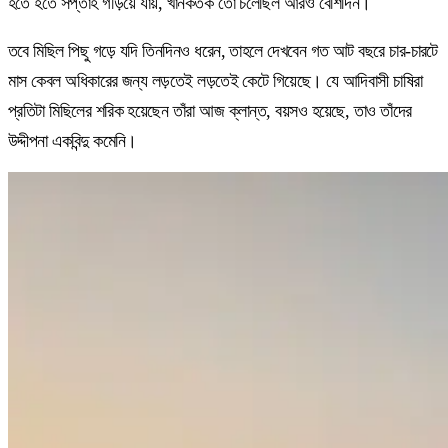
হতে হতে সপ্তাহ গড়িয়ে যায়, খানকতক তো চলেছিল আরও বেশিদিন।
তবে মিছিল পিছু গড়ে যদি তিনদিনও ধরেন, তাহলে দেখবেন গত আট বছরে চার-চারটে
মাস কেবল অধিকারের জন্য লড়তেই লড়তেই কেটে গিয়েছে। যে আদিবাসী চাষিরা
প্রতিটা মিছিলের শরিক হয়েছেন তাঁরা আজ ক্লান্ত, বয়সও হয়েছে, তাও তাঁদের
উদ্দীপনা একবিন্দু কমেনি।