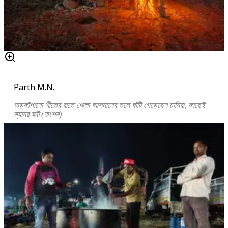
Parth M.N.
হাড়কাঁপানো শীতের রাতে খোলা আসমানের তলে ঘাঁটি গেড়েছেন চাষিরা, কাছেই
ম্যানর ফট (জংশন)