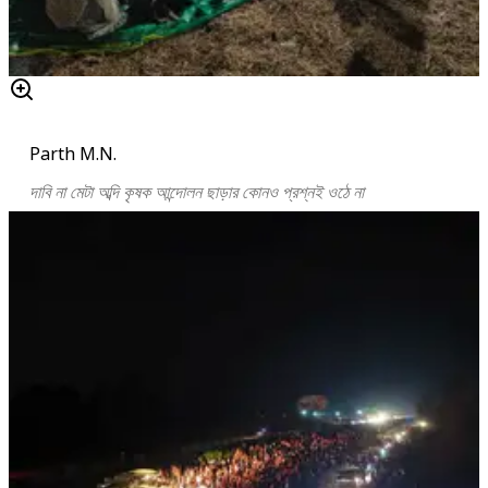
Parth M.N.
দাবি না মেটা অব্দি কৃষক আন্দোলন ছাড়ার কোনও প্রশ্নই ওঠে না