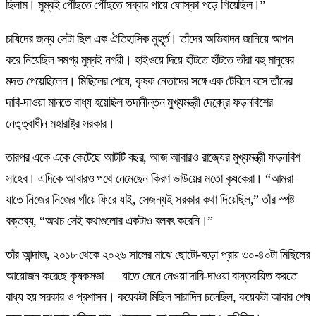
ছিলাম। মুম্বই পৌঁছতে পৌঁছতে সব্বার পায়ে ফোস্কা পড়ে গিয়েছিল।”
চাষিদের জন্য সেটা ছিল এক ঐতিহাসিক মুহূর্ত। তাঁদের অভিবাদন জানিয়ে আপন
করে নিয়েছিল সমগ্র মুম্বই নগরী। হাইওয়ে দিয়ে হাঁটতে হাঁটতে তাঁরা বহু মানুষের
মদত পেয়েছিলেন। মিছিলের শেষে, কৃষক নেতাদের সঙ্গে এক টেবিলে বসে তাঁদের
দাবি-দাওয়া মানতে বাধ্য হয়েছিল তদানীন্তন মুখ্যমন্ত্রী দেবেন্দ্র ফড়নবিশের
নেতৃত্বাধীন মহারাষ্ট্র সরকার।
তারপর একে একে কেটেছে আটটি বছর, আজ আবারও রাজ্যের মুখ্যমন্ত্রী ফড়নবিশ
সাহেব। এদিকে আবারও পথে নেমেছেন কিরণ ভাউয়ের মতো কৃষকেরা। “আমরা
যাতে নিজের নিজের গাঁয়ে ফিরে যাই, সেজন্যই সরকার কথা দিয়েছিল,” তাঁর স্পষ্ট
বক্তব্য, “অথচ সেই কথাগুলোর একটাও বলবৎ করেনি।”
তাঁর আন্দাজ, ২০১৮ থেকে ২০২৬ সালের মাঝে ছোটো-বড়ো প্রায় ৩০-৪০টা মিছিলের
আয়োজন করেছে কৃষকসভা — যাতে মেনে নেওয়া দাবি-দাওয়া বাস্তবায়িত করতে
বাধ্য হয় সরকার ও প্রশাসন। কয়েকটা মিছিল সারাদিন চলেছিল, কয়েকটা আবার শেষ