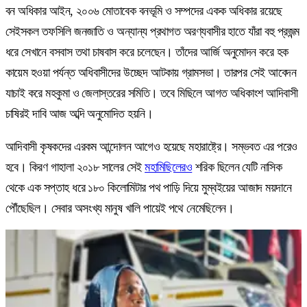
বন অধিকার আইন, ২০০৬ মোতাবেক বনভূমি ও সম্পদের একক অধিকার রয়েছে
সেইসকল তফসিলি জনজাতি ও অন্যান্য প্রথাগত অরণ্যবাসীর হাতে যাঁরা বহু প্রজন্ম
ধরে সেখানে বসবাস তথা চাষবাস করে চলেছেন। তাঁদের আর্জি অনুমোদন করে হক
কায়েম হওয়া পর্যন্ত অধিবাসীদের উচ্ছেদ আটকায় গ্রামসভা। তারপর সেই আবেদন
যাচাই করে মহকুমা ও জেলাস্তরের সমিতি। তবে মিছিলে আগত অধিকাংশ আদিবাসী
চাষিরই দাবি আজ অব্দি অনুমোদিত হয়নি।
আদিবাসী কৃষকদের এরকম আন্দোলন আগেও হয়েছে মহারাষ্ট্রে। সম্ভবত এর পরেও
হবে। কিরণ গাহালা ২০১৮ সালের সেই
মহামিছিলেরও
শরিক ছিলেন যেটি নাসিক
থেকে এক সপ্তাহ ধরে ১৮০ কিলোমিটার পথ পাড়ি দিয়ে মুম্বইয়ের আজাদ ময়দানে
পৌঁছেছিল। সেবার অসংখ্য মানুষ খালি পায়েই পথে নেমেছিলেন।