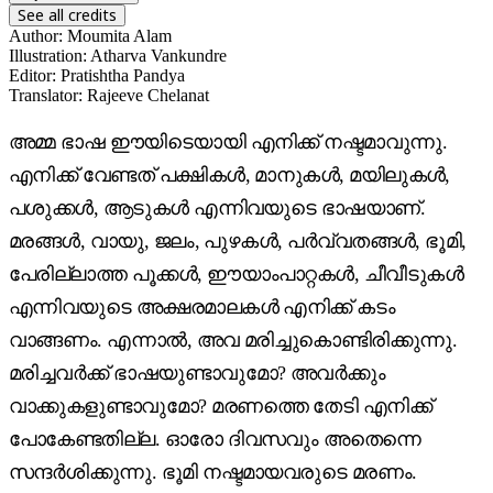
See all credits
Author
:
Moumita Alam
Illustration
:
Atharva Vankundre
Editor
:
Pratishtha Pandya
Translator
:
Rajeeve Chelanat
അമ്മ ഭാഷ ഈയിടെയായി എനിക്ക് നഷ്ടമാവുന്നു.
എനിക്ക് വേണ്ടത് പക്ഷികൾ, മാനുകൾ, മയിലുകൾ,
പശുക്കൾ, ആടുകൾ എന്നിവയുടെ ഭാഷയാണ്.
മരങ്ങൾ, വായു, ജലം, പുഴകൾ, പർവ്വതങ്ങൾ, ഭൂമി,
പേരില്ലാത്ത പൂക്കൾ, ഈയാംപാറ്റകൾ, ചീവീടുകൾ
എന്നിവയുടെ അക്ഷരമാലകൾ എനിക്ക് കടം
വാങ്ങണം. എന്നാൽ, അവ മരിച്ചുകൊണ്ടിരിക്കുന്നു.
മരിച്ചവർക്ക് ഭാഷയുണ്ടാവുമോ? അവർക്കും
വാക്കുകളുണ്ടാവുമോ? മരണത്തെ തേടി എനിക്ക്
പോകേണ്ടതില്ല. ഓരോ ദിവസവും അതെന്നെ
സന്ദർശിക്കുന്നു. ഭൂമി നഷ്ടമായവരുടെ മരണം.