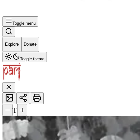
Toggle menu
Explore
Donate
Toggle theme
−
+
T