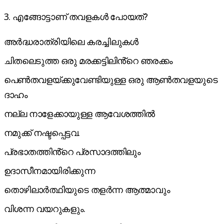
3. എങ്ങോട്ടാണ് തവളകൾ പോയത്?
അർദ്ധരാത്രിയിലെ കരച്ചിലുകൾ
ചിതലെടുത്ത ഒരു മരക്കട്ടിലിൻ്റെ ഞരക്കം
പെൺതവളയ്ക്കുവേണ്ടിയുള്ള ഒരു ആൺതവളയുടെ
ദാഹം
നല്ല നാളേക്കായുള്ള ആവേശത്തിൽ
നമുക്ക് നഷ്ടപ്പെട്ടവ.
പ്രഭാതത്തിൻ്റെ പ്രസാദത്തിലും
ഉദാസീനമായിരിക്കുന്ന
തൊഴിലാർത്ഥിയുടെ തളർന്ന ആത്മാവും
വിശന്ന വയറുകളും.