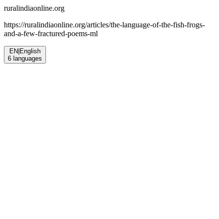
ruralindiaonline.org
https://ruralindiaonline.org/articles/
the-language-of-the-fish-frogs-
and-a-few-fractured-poems-ml
EN
|
English
6
languages