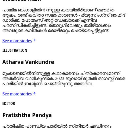
പശ്ചിമ ബംഗാളിൽനിന്നുള്ള കവയിത്രിയാണ് മൌമിത
ആലം. രണ്ട് കവിതാ സമാഹാരങ്ങൾ - മ്യൂസിംഗ്സ് ഓഫ് ദ്
ഡാർക്ക്, പോയംസ് അറ്റ് ഡേബ്രേക്ക് എന്നിവ
പ്രസിദ്ധീകരിച്ചിട്ടുണ്ട്. തെലുഗിലേക്കും തമിഴിലേക്കും
അവരുടെ കവിതകൾ മൊഴിമാറ്റം ചെയ്യപ്പെട്ടിട്ടുണ്ട്.
See more stories
ILLUSTRATION
Atharva Vankundre
മുംബൈയിൽനിന്നുള്ള കഥാകാരനും ചിത്രകാരനുമാണ്
അതർവ്വ വാൻ‌കുന്ദ്രെ. 2023 ജൂലായ് മുതൽ ഓഗസ്റ്റ് വരെ
പാരിയിൽ ഇന്റേൺ ചെയ്തിരുന്നു അതർവ.
See more stories
EDITOR
Pratishtha Pandya
പ്രതിഷ്ത പാണ്ഡ്യ പാരിയിൽ സീനിയർ എഡിറ്ററും