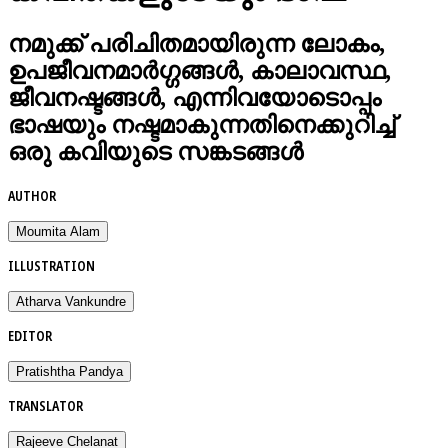
നമുക്ക് പരിചിതമായിരുന്ന ലോകം,
ഉപജീവനമാർഗ്ഗങ്ങൾ, കാലാവസ്ഥ,
ജീവനഷ്ടങ്ങൾ, എന്നിവയോടൊപ്പം
ഭാഷയും നഷ്ടമാകുന്നതിനെക്കുറിച്ച്
ഒരു കവിയുടെ സങ്കടങ്ങൾ
AUTHOR
Moumita Alam
ILLUSTRATION
Atharva Vankundre
EDITOR
Pratishtha Pandya
TRANSLATOR
Rajeeve Chelanat