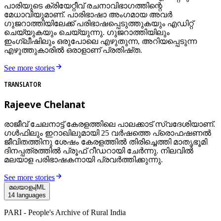
പാരിയുടെ ക്രിയേറ്റീവ് രചനാവിഭാഗത്തിന്റെ
മേധാവിയുമാണ്. പാരിഭാഷാ അംഗമായ അവർ
ഗുജറാത്തിയിലേക്ക് പരിഭാഷപ്പെടുത്തുകയും എഡിറ്റ്
ചെയ്യുകയും ചെയ്യുന്നു. ഗുജറാത്തിയിലും
ഇംഗ്ലീഷിലും ഒരുപോലെ എഴുതുന്ന, അറിയപ്പെടുന്ന
എഴുത്തുകാരിൽ ഒരാളാണ് പ്രതിഷ്ത.
See more stories
TRANSLATOR
Rajeeve Chelanat
രാജീവ് ചേലനാട്ട് കേരളത്തിലെ പാലക്കാട് സ്വദേശിയാണ്.
ഗൾഫിലും ഇറാഖിലുമായി 25 വർഷത്തെ പ്രൊഫഷണൽ
ജീവിതത്തിനു ശേഷം കേരളത്തിൽ തിരിച്ചെത്തി മാതൃഭൂമി
ദിനപ്പത്രത്തിൽ പ്രൂഫ് റീഡറായി ചേർന്നു. നിലവിൽ
മലയാള പരിഭാഷകനായി പ്രവർത്തിക്കുന്നു.
See more stories
മലയാളം
|
ML
14
languages
PARI - People's Archive of Rural India