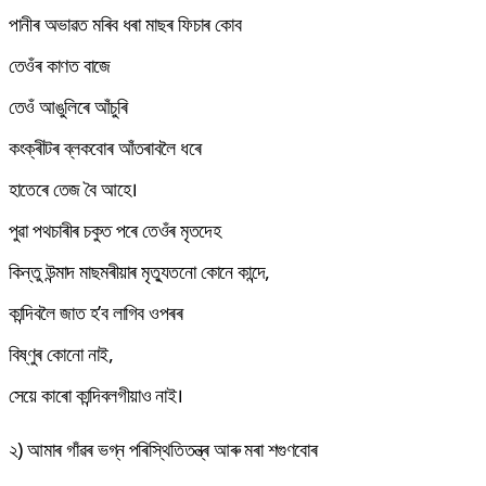
পানীৰ অভাৱত মৰিব ধৰা মাছৰ ফিচাৰ কোব
তেওঁৰ কাণত বাজে
তেওঁ আঙুলিৰে আঁচুৰি
কংক্ৰীটৰ ব্লকবোৰ আঁতৰাবলৈ ধৰে
হাতেৰে তেজ বৈ আহে।
পুৱা পথচাৰীৰ চকুত পৰে তেওঁৰ মৃতদেহ
কিন্তু উন্মাদ মাছমৰীয়াৰ মৃত্যুতনো কোনে কান্দে,
কান্দিবলৈ জাত হ’ব লাগিব ওপৰৰ
বিষ্ণুৰ কোনো নাই,
সেয়ে কাৰো কান্দিবলগীয়াও নাই।
২) আমাৰ গাঁৱৰ ভগ্ন পৰিস্থিতিতন্ত্ৰ আৰু মৰা শগুণবোৰ