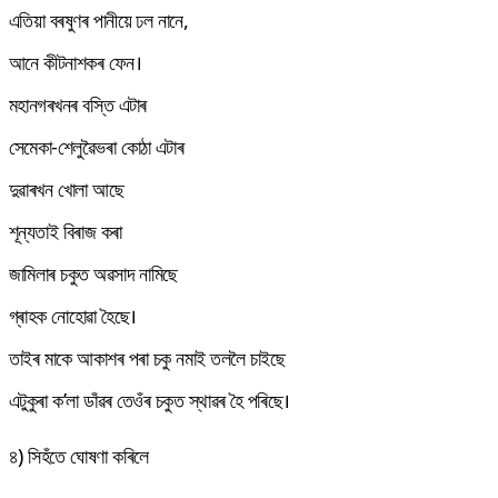
এতিয়া বৰষুণৰ পানীয়ে ঢল নানে,
আনে কীটনাশকৰ ফেন।
মহানগৰখনৰ বস্তি এটাৰ
সেমেকা-শেলুৱৈভৰা কোঠা এটাৰ
দুৱাৰখন খোলা আছে
শূন্যতাই বিৰাজ কৰা
জামিলাৰ চকুত অৱসাদ নামিছে
গ্ৰাহক নোহোৱা হৈছে।
তাইৰ মাকে আকাশৰ পৰা চকু নমাই তললৈ চাইছে
এটুকুৰা ক’লা ডাঁৱৰ তেওঁৰ চকুত স্থাৱৰ হৈ পৰিছে।
৪) সিহঁতে ঘোষণা কৰিলে