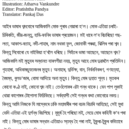
Illustration
:
Atharva Vankundre
Editor
:
Pratishtha Pandya
Translator
:
Pankaj Das
আইৰ ভাষাৰ শব্দবোৰে আজিকালি মোক পূৰাব নোৱাৰা হ’ল। মোক এতিয়া চৰাই-
চিৰিকতি, জীৱ-জন্তু, হাবি-বননিৰ ভাষাৰ প্ৰয়োজন। মই ধাৰে ল’ব বিচাৰিছো গছ-
লতা, আকাশ-বতাহ, নদী-পাহাৰ, নাম নথকা ফুল, জোনাকী পৰুৱা, ঝিলিৰ পৰা শব্দ।
কিন্তু সিবোৰো যে নাইকিয়া হ’বলৈ ধৰিছে। সিহঁতৰ ভাষা আছেনে, আছেনে শব্দ?
আজিকালি মই মৃত্যুৰ সন্ধানত যাবলগীয়া নহয়, মৃত্যু আহে মোৰ দুৱাৰলৈ প্ৰতিদিন।
গৃহহাৰা, অধিকাৰচ্যুতজনৰ মৃত্যু। অনাহাৰ, দুৰ্ভিক্ষ, বান, নিৰ্বননিকৰণ, গণহত্যা,
বৈষম্য, বুলড’জাৰ, বোমা আদিয়ে অনা মৃত্যু। কিন্তু মোৰ দুহাত শূন্য। মৃতকৰ
কোনো কণ্ঠ নাই, কোনো শব্দ নাই। তেওঁলোকৰ এটা গন্ধ থাকে। যেন পাপ লুকাই
থোৱা কাপোৰৰ টোপোলা ফিচিকিছে। সৰ্বব্যাপী সেই গন্ধৰ কথা কোনোৱে নকয়।
কিন্তু আমি নিজকে যি মাস্কেৰে ঢাকি মহামাৰীৰ পৰা বচাব বিচাৰি আহিছো, সেই মুখা
ভেদি এতিয়া এই দুৰ্গন্ধ বিয়পিছে। মুমূৰ্ষ হৈ পৰিছো মই, সেয়ে মোৰ কাহিনী ক’ব পৰা
নাই। কিন্তু মোৰ ভাষাৰ সন্ধান এতিয়াও স্তব্ধ হৈ পৰা নাই, টুকুৰা-টুকুৰ কবিতাৰে