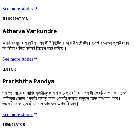
See more stories
ILLUSTRATION
Atharva Vankundre
অথৰ্ৱ বাংকুন্দ্ৰে মুম্বাইৰ এগৰাকী ষ্ট’ৰিটেলাৰ আৰু ইলাষ্ট্ৰেটৰ। তেওঁ ২০২৩ৰ জুলাইৰ পৰা
আগষ্টলৈ পাৰিত ইনটাৰ্ন হিচাপে কাম কৰিছে।
See more stories
EDITOR
Pratishtha Pandya
প্ৰতিষ্ঠা পাণ্ড্যা পাৰিৰ সৃজনীমূলক শাখাক নেতৃত্ব দিয়া এগৰাকী জ্যেষ্ঠ সম্পাদক। তেওঁ
পাৰিভাষা গোটৰ এগৰাকী সদস্য আৰু গুজৰাটী ভাষাত অনুবাদ আৰু সম্পাদনা কৰে।
গুজৰাটী আৰু ইংৰাজী ভাষাত কাম কৰা এগৰাকী কবি।
See more stories
TRANSLATOR