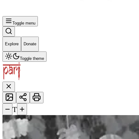
Toggle menu
Explore
Donate
Toggle theme
−
+
T