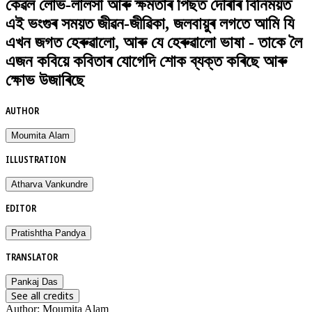
কেৱল লোভ-লালসা আৰু ক্ষমতাৰ পিছত দৌৰাৰ বিনিময়ত
এই ভংগুৰ সময়ত জীৱন-জীৱিকা, জলবায়ুৰ লগতে আমি যি
এখন জগত হেৰুৱালো, আৰু যে হেৰুৱালো ভাষা - তাকে লৈ
এজন কবিয়ে কবিতাৰ যোগেদি শোক ব্যক্ত কৰিছে আৰু
ক্ষোভ উজাৰিছে
AUTHOR
Moumita Alam
ILLUSTRATION
Atharva Vankundre
EDITOR
Pratishtha Pandya
TRANSLATOR
Pankaj Das
See all credits
Author
:
Moumita Alam