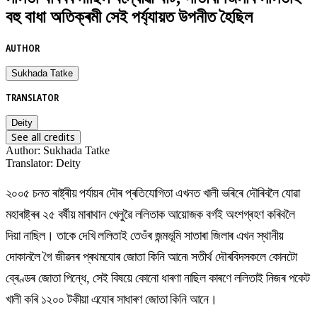
বহু বাধা অতিক্ৰমী সেই পৰ্য্যায়ত উপনীত হৈছিল
AUTHOR
Sukhada Tatke
TRANSLATOR
Deity
See all credits
Author
:
Sukhada Tatke
Translator
:
Deity
২০০৫ চনত ৰাষ্ট্ৰীয় পৰ্যায়ৰ দৌৰ প্ৰতিযোগিতা এখনত খালী ভৰিৰে দৌৰিবলৈ যোৱা
মহাৰাষ্ট্ৰৰ ২৫ বৰ্ষীয় মাৰাথান খেলুৱৈ ললিতাক আয়োজক বৰ্গই অংশগ্ৰহণ কৰিবলৈ
দিয়া নাছিল। তাকে দেখি ললিতাই তেওঁৰ জন্মভূমি সাতাৰা জিলাৰ এখন স্থানীয়
দোকানলৈ গৈ জীৱনৰ প্ৰথমযোৰ জোতা কিনি আনে৷ সতীৰ্থ দৌৰবিদসকলে কোনটো
ব্ৰেণ্ডৰ জোতা পিন্ধে, সেই বিষয়ে কোনো ধাৰণা নাছিল কাৰণে ললিতাই নিজৰ পকেট
খালী কৰি ১২০০ টকীয়া এযোৰ সাধাৰণ জোতা কিনি আনে।