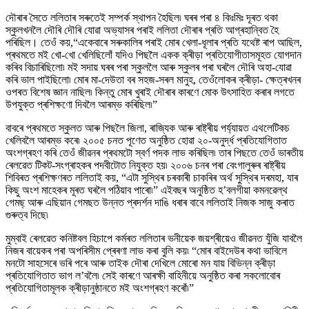
দৌৰাৰ সৈতে ললিতাৰ সৰুতেই সম্পৰ্ক স্থাপন হৈছিল৷ ঘৰৰ পৰা ৪ কিঃমিঃ দূৰত থকা
স্কুলখনলৈ দৌৰি দৌৰি যোৱা অভ্যাসৰ পৰাই ললিতা দৌৰাৰ প্ৰতি আগ্ৰহান্বিত হৈ
পৰিছিল। তেওঁ কয়,“একেবাৰে সৰুকালিৰ পৰাই মোৰ খেলা-ধূলাৰ প্ৰতি যথেষ্ট ৰাপ আছিল,
প্ৰথমতে মই খো-খো খেলিছিলোঁ যদিও পিছলৈ একক ক্ৰীড়া প্ৰতিযোগীতাসমূহত যোগদান
কৰিব বিচাৰিছিলো৷ মই সদায় ঘৰৰ পৰা স্কুললৈ আৰু স্কুলৰ পৰা ঘৰলৈ দৌৰি অহা-যোৱা
কৰি ভাল পাইছিলো৷ মোৰ মা-দেউতা বৰ সহজ-সৰল মানুহ, তেওঁলোকৰ ক্ৰীড়া- ক্ষেত্ৰখনৰ
ওপৰত বিশেষ জ্ঞান নাছিল৷ কিন্তু মোৰ খুৰাই দৌৰাৰ কাৰণে মোক উৎসাহিত কৰাৰ লগতে
উপযুক্ত প্ৰশিক্ষণো দিবলৈ আৰম্ভ কৰিছিল৷”
বাবৰে প্ৰথমতে স্কুলত আৰু পিছলৈ জিলা, ৰাজ্যিক আৰু ৰাষ্ট্ৰীয় পৰ্য্যায়ত এথলেটিকচ
খেলিবলৈ আৰম্ভ কৰে৷ ২০০৫ চনত পূণেত অনুষ্ঠিত হোৱা ২০-অনুৰ্দ্ধ প্ৰতিযোগিতাত
অংশগ্ৰহণ কৰি তেওঁ জীৱনৰ প্ৰথমটো স্বৰ্ণ পদক লাভ কৰিছিল৷ তাৰ পিছতে তেওঁ ভাৰতীয়
ৰেলৱেত টিকট-সংগ্ৰাহকৰ পদবীটোত নিযুক্ত হয়৷ ২০০৬ চনৰ পৰা বেংগালুৰুৰ ৰাষ্ট্ৰীয়
শিবিৰত প্ৰশিক্ষণৰত ললিতাই কয়, “এটা সুস্থিৰ চৰকাৰী চাকৰিৰ অৰ্থ সুস্থিৰ দৰমহা, যাৰ
কিছু অংশ মাহেকৰ মূৰত ঘৰলৈ পঠিয়াব পাৰো৷” এইবছৰ অনুষ্ঠিত হ’বলগীয়া কমনৱেল্থ
গেমছ্ আৰু এছিয়ান গেমছত উন্নত প্ৰদৰ্শন দাঙি ধৰাৰ বাবে ললিতাই নিজক সাজু কৰাত
গুৰুত্ব দিছে৷
মুম্বাই ৰেলৱেত কনিষ্টবল হিচাপে কৰ্মৰত ললিতাৰ ভনীয়েক জয়শ্ৰীয়েও জীৱনত যুঁজি যাবলৈ
নিজৰ বায়েকৰ পৰা অপৰিসীম প্ৰেৰণা লাভ কৰা বুলি কয়৷ “মোৰ বাইদেউৰ কথা ভাবিলে
মনটো সাহসেৰে ভৰি পৰে আৰু তাইক দৌৰা দেখিলে মোৰো মন যায় বিভিন্ন ক্ৰীড়া
প্ৰতিযোগিতাত ভাগ ল’বলৈ৷ সেই কাৰণে আৰক্ষী বাহিনীয়ে অনুষ্ঠিত কৰা সকলোবোৰ
প্ৰতিযোগিতামূলক ক্ৰীড়ানুষ্ঠানতে মই অংশগ্ৰহণ কৰোঁ৷”