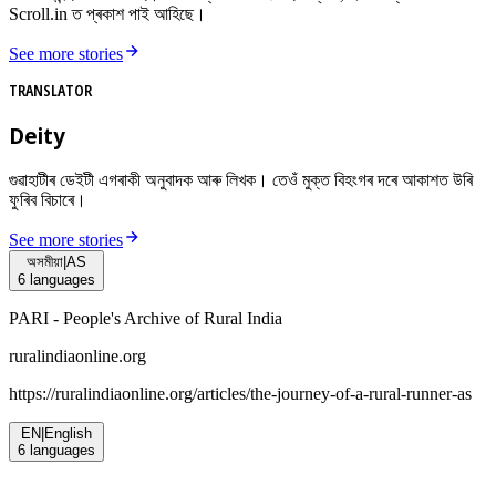
Scroll.in ত প্ৰকাশ পাই আহিছে।
See more stories
TRANSLATOR
Deity
গুৱাহাটীৰ ডেইটী এগৰাকী অনুবাদক আৰু লিখক। তেওঁ মুক্ত বিহংগৰ দৰে আকাশত উৰি
ফুৰিব বিচাৰে।
See more stories
অসমীয়া
|
AS
6
languages
PARI - People's Archive of Rural India
ruralindiaonline.org
https://ruralindiaonline.org/articles/
the-journey-of-a-rural-runner-as
EN
|
English
6
languages