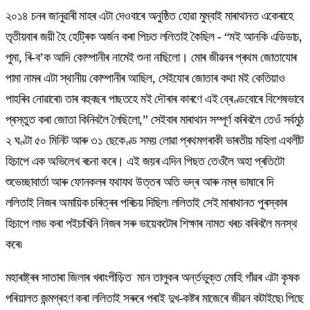
২০১৪ চনৰ জানুৱাৰী মাহৰ এটা দেওবাৰে অনুষ্ঠিত হোৱা মুম্বাই মাৰাথানত একেৰাহে
তৃতীয়বাৰ জয়ী হৈ হেট্ৰিক অৰ্জন কৰা পিচত ললিতাই কৈছিল - “মই আনকি এডিডাচ,
পুমা, ৰি-ব’ক আদি কোম্পানীৰ নামেই শুনা নাছিলো। মোৰ জীৱনৰ প্ৰথম জোতাযোৰ
পামা নামৰ এটা স্থানীয় কোম্পানীৰ আছিল, সেইযোৰ জোতাৰ কথা মই কেতিয়াও
পাহৰিব নোৱাৰো৷ তাৰ বহুবছৰ পাছতহে মই দৌৰাৰ কাৰণে এই ব্ৰেণ্ডবোৰে বিশেষভাবে
প্ৰস্তুত কৰা জোতা কিনিবলৈ লৈছিলো,” সেইবাৰ মাৰাথান সম্পূৰ্ণ কৰিবলৈ তেওঁ সৰ্বমুঠ
২ ঘণ্টা ৫০ মিনিট আৰু ৩১ ছেকেণ্ড সময় লোৱা প্ৰথমগৰাকী ভাৰতীয় মহিলা এথলীট
হিচাপে এক অভিলেখ ৰচনা কৰে। এই জয়ৰ এদিন পিছত তেওঁলৈ অহা প্ৰতিটো
শুভেচ্ছাবাৰ্তা আৰু ফোনকলৰ যথাযথ উত্তৰ অতি ভদ্ৰ আৰু নম্ৰ ভাষাৰে দি
ললিতাই নিজৰ অমায়িক চৰিত্ৰৰ পৰিচয় দিছিল৷ ললিতাই সেই মাৰাথানত পুৰস্কাৰ
হিচাপে লাভ কৰা পইচাখিনি নিজৰ সৰু ভায়েকটোৰ শিক্ষাৰ নামত খৰচ কৰিবলৈ মনস্থ
কৰে৷
মহাৰাষ্ট্ৰৰ সাতাৰা জিলাৰ খৰাংপীড়িত মান তালুকৰ অৰ্ন্তভুক্ত মোহি গাঁৱৰ এটা কৃষক
পৰিয়ালত জন্মগ্ৰহণ কৰা ললিতাই সৰুৰে পৰাই দুখ-কষ্টৰ মাজেৰে জীৱন কটাইছে৷ পিছে