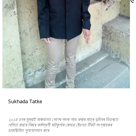
Sukhada Tatke
২০১৪ চনৰ মুম্বাই মাৰাথানত সোণৰ পদক লাভ কৰাৰ মাত্ৰ দুদিনৰ ভিতৰতে
ললিতা বাবৰে নিজৰ কৰ্মস্থলী ঘাটকুপাৰ ৰেলৱে ষ্টেচনত টিকট সংগ্ৰাহকৰ
চাকৰিটোত পুনযোগদান কৰে