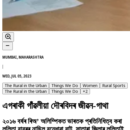
MUMBAI, MAHARASHTRA
|
WED, JUL 05, 2023
The Rural in the Urban
Things We Do
Women
Rural Sports
The Rural in the Urban
Things We Do
+
2
এগৰাকী গাঁৱলীয়া দৌৰবিদৰ জীৱন-গাথা
২০১৬ বৰ্ষৰ ৰিঅ’ অলিম্পিকত ভাৰতক প্ৰতিনিধিত্ব কৰা
ললিতা বাবৰৰ নাছিল বন্ধোৱা বাট, সাতাৰা জিলাৰ ললিতাই