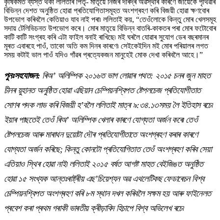
কৃষিকৰ্মত ব্যস্ত থকা ললিতাৰ পিতৃ- মাতৃয়ে নিজৰ দৰিদ্ৰ অৱস্থাৰ কাৰণে জীয়েকে পৃথিৱীৰ
বিভিন্ন দেশত অনুষ্ঠিত হোৱা প্ৰতিযোগিতাসমূহত অংশগ্ৰহণ কৰি বিজয়ী হোৱা ক্ষণবোৰ
উপভোগ কৰিবলৈ কেতিয়াও যাব নাই পৰা৷ ললিতাই কয়, “তেওঁলোকে কিন্তু মোৰ খেলসমূহ
সদায় টেলিভিচনত উপভোগ কৰে। মোৰ মাতৃয়ে বিভিন্ন বাতৰি-কাকতৰ পৰা মোৰ ফটোবোৰ
কাটি কাটি সংগ্ৰহ কৰি এটা ফাইল বনাই ৰাখিছে৷ মই ঘৰলৈ যোৱাৰ সুযোগ ডেৰ বছৰমানৰ
মূৰত এবাৰহে পাওঁ, তাকো অতি কম দিনৰ কাৰণে৷ সেইকেইদিন মই মোৰ পৰিয়ালৰ লগত
সময় কটাই ভাল পাওঁ যদিও গাঁৱৰ প্ৰত্যেকজন মানুহেই মোক দেখা কৰিবলৈ আহে।”
পুনঃসংযোজন:
ৰিঅ’ অলিম্পিক ২০১৬ত ভাগ লোৱাৰ পথত: ২০১৫ চনৰ জুন মাহত
চীনৰ য়ুহানত অনুষ্ঠিত হোৱা এছিয়ান চেম্পিয়নশ্বিপত ষ্টেপলচেজ প্ৰতিযোগীতাত
সোণৰ পদক লাভ কৰি বিজয়ী হ’বলৈ ললিতাই মাত্ৰ ৯:৩৪.১৩সময় লৈ ইতিহাস ৰচে৷
ইয়াৰ পাছতেই তেওঁ ৰিঅ’ অলিম্পিক খেলাৰ কাৰণে যোগ্যতা অৰ্জন কৰে৷ তেওঁ
ষ্টেপলচেজ আৰু মাৰাথন দুয়োটা দৌৰ প্ৰতিযোগীতাতে অংশগ্ৰহণ কৰাৰ কাৰণে
যোগ্যতা অৰ্জন কৰিছে; কিন্তু কোনটো প্ৰতিযোগিতাত তেওঁ অংশগ্ৰহণ কৰিব সেয়া
এতিয়াও স্থিৰ হোৱা নাই৷ ললিতাই ২০১৫ বৰ্ষত আগষ্ট মাহত বেইজিঙত অনুষ্ঠিত
হোৱা ১৫ সংখ্যক আন্তঃৰাষ্ট্ৰীয় এছ’চিয়েশ্যন অৱ এথলেটিকছ ফেডাৰেচন বিশ্ব
চেম্পিয়নশ্বিপত অংশগ্ৰহণ কৰি ৮ম স্থান দখল কৰিবলৈ সক্ষম হয় আৰু ফাইনেলত
প্ৰবেশ কৰা প্ৰথম গৰাকী ভাৰতীয় ক্ৰীড়াবিদ হিচাপে বিশ্ব অভিলেখ ৰচে৷