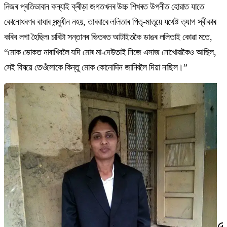
নিজৰ প্ৰতিভাবান কন্যাই ক্ৰীড়া জগতখনৰ উচ্চ শিখৰত উপনীত হোৱাত যাতে
কোনোধৰণৰ বাধাৰ সন্মুখীন নহয়, তাৰবাবে ললিতাৰ পিতৃ-মাতৃয়ে যথেষ্ট ত্যাগ স্বীকাৰ
কৰিব লগা হৈছিল৷ চাৰিটা সন্তানৰ ভিতৰত আটাইতকৈ ডাঙৰ ললিতাই কোৱা মতে,
“মোক ভোকত নাৰাখিবলৈ যদি মোৰ মা-দেউতাই নিজে এসাজ নোখোৱাকৈও আছিল,
সেই বিষয়ে তেওঁলোকে কিন্তু মোক কোনোদিন জানিবলৈ দিয়া নাছিল।”