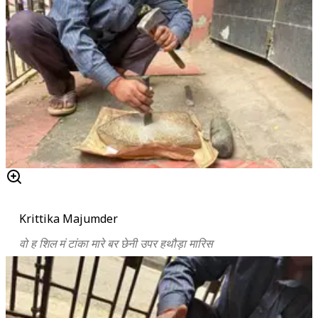
Krittika Majumder
वो ह शिल मं टांका मारे बर छेनी उपर हथौड़ा मारिस