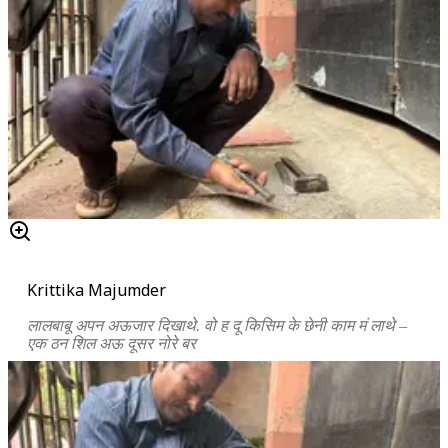
Krittika Majumder
लालबाबू अपन अऊजार दिखाथे. वो ह दू किसिम के छेनी काम मं लाथे –
एक ठन शिल अऊ दूसर नोरे बर