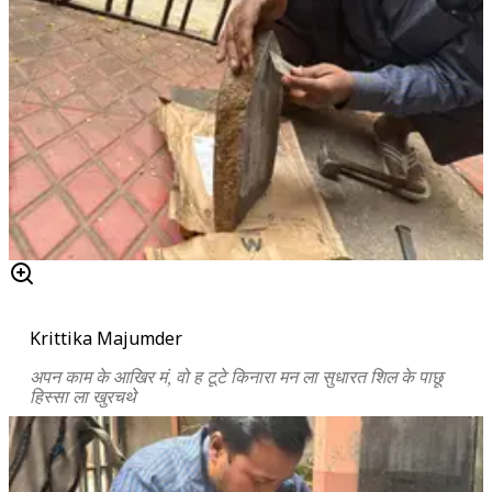
Krittika Majumder
अपन काम के आखिर मं, वो ह टूटे किनारा मन ला सुधारत शिल के पाछू
हिस्सा ला खुरचथे