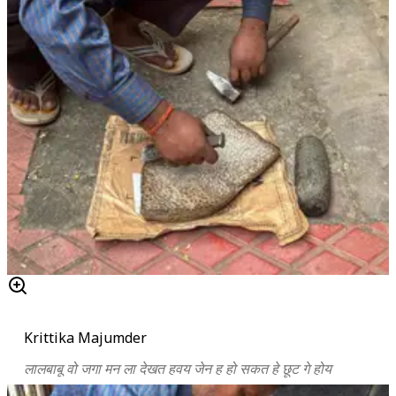
Krittika Majumder
लालबाबू वो जगा मन ला देखत हवय जेन ह हो सकत हे छूट गे होय