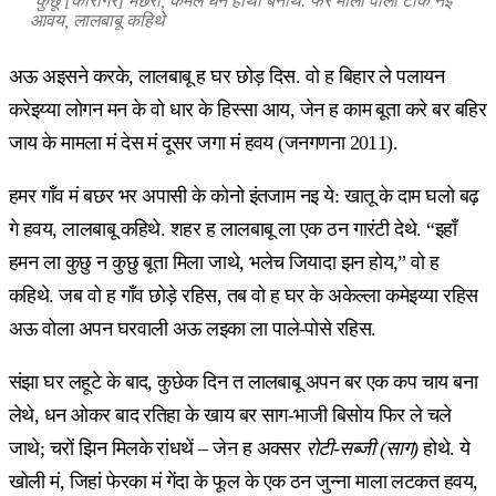
‘कुछू [कारीगर] मछरी,
कमल धन हाथी बनाथें. फेर मोला वोला टाँके नइ
आवय, लालबाबू कहिथे
अऊ अइसने करके, लालबाबू ह घर छोड़ दिस. वो ह बिहार ले पलायन
करेइय्या लोगन मन के वो धार के हिस्सा आय, जेन ह काम बूता करे बर बहिर
जाय के मामला मं देस मं दूसर जगा मं हवय (जनगणना 2011).
हमर गाँव मं बछर भर अपासी के कोनो इंतजाम नइ ये: खातू के दाम घलो बढ़
गे हवय, लालबाबू कहिथे. शहर ह लालबाबू ला एक ठन गारंटी देथे. “इहाँ
हमन ला कुछु न कुछु बूता मिला जाथे, भलेच जियादा झन होय,” वो ह
कहिथे. जब वो ह गाँव छोड़े रहिस, तब वो ह घर के अकेल्ला कमेइय्या रहिस
अऊ वोला अपन घरवाली अऊ लइका ला पाले-पोसे रहिस.
संझा घर लहूटे के बाद, कुछेक दिन त लालबाबू अपन बर एक कप चाय बना
लेथे, धन ओकर बाद रतिहा के खाय बर साग-भाजी बिसोय फिर ले चले
जाथे; चरों झिन मिलके रांधथें – जेन ह अक्सर
रोटी-सब्जी (साग)
होथे. ये
खोली मं, जिहां फेरका मं गेंदा के फूल के एक ठन जुन्ना माला लटकत हवय,