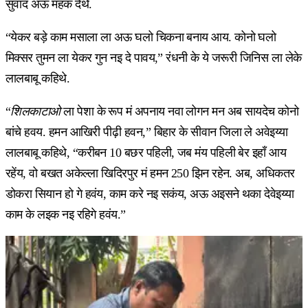
सुवाद अऊ महक देथे.
“येकर बड़े काम मसाला ला अऊ घलो चिकना बनाय आय. कोनो घलो
मिक्सर तुमन ला येकर गुन नइ दे पावय,” रंधनी के ये जरूरी जिनिस ला लेके
लालबाबू कहिथे.
“
शिलकाटाओ
ला पेशा के रूप मं अपनाय नवा लोगन मन अब सायदेच कोनो
बांचे हवय. हमन आखिरी पीढ़ी हवन,” बिहार के सीवान जिला ले अवेइय्या
लालबाबू कहिथे, “करीबन 10 बछर पहिली, जब मंय पहिली बेर इहाँ आय
रहेंय, वो बखत अकेल्ला खिदिरपुर मं हमन 250 झिन रहेन. अब, अधिकतर
डोकरा सियान हो गे हवंय, काम करे नइ सकंय, अऊ अइसने थका देवेइय्या
काम के लइक नइ रहिगे हवंय.”