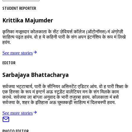
STUDENT REPORTER
Krittika Majumder
कृतिका मजूमदार कोलकाता के सेंट ज़ेवियर्स कॉलेज (ऑटोनॉमस) मं अंग्रेज़ी
साहित्य पढ़त हवंय. वो ह ये कहिनी पारी के संग अपन इंटर्नशिप के रूप मं लिखे
हवंय.
See more stories
EDITOR
Sarbajaya Bhattacharya
सर्वजया भट्टाचार्य, पारी के सीनियर असिस्टेंट एडिटर आंय. वो ह पारी शिक्षा के
एक हिस्सा के रूप मं इन्टर्न अऊ स्टूडेंट वालेंटियर मन के संग मिलके काम
करथे. सर्वजया ला बांग्ला अनुवाद के भारी तजुरबा हवय. कोलकाता मं बसे
सर्वजया के, शहर के इतिहास अऊ घुमक्कड़ी साहित्य मं दिलचस्पी हवय.
See more stories
PHOTO EDITOR