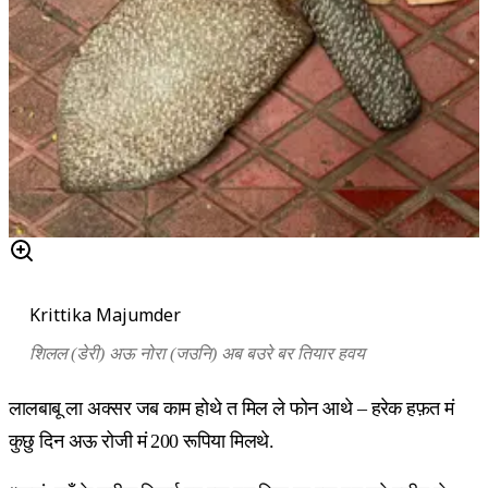
Krittika Majumder
शिलल (डेरी) अऊ नोरा (जउनि) अब बउरे बर तियार हवय
लालबाबू ला अक्सर जब काम होथे त मिल ले फोन आथे – हरेक हफ़त मं
कुछु दिन अऊ रोजी मं 200 रूपिया मिलथे.