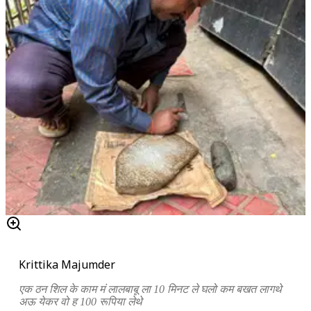
Krittika Majumder
एक ठन शिल के काम मं लालबाबू ला 10 मिनट ले घलो कम बखत लागथे
अऊ येकर वो ह 100 रूपिया लेथे