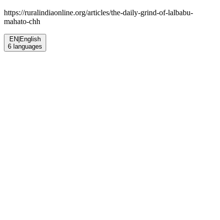
https://ruralindiaonline.org/articles/
the-daily-grind-of-lalbabu-
mahato-chh
EN
|
English
6
languages