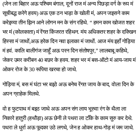
(जेन ला बिहार अऊ पश्चिम बंगाल, दूनों राज मं अन्य पिछड़ा वर्ग के रूप मं
सूचीबद्ध करेगे हवय) अऊ एक ठन भाड़ा के खोली मं, अपन जइसने काम
करेइय्या तीन झिन आने लोगन मन के संग रहिथे. “ हमन काम खोजत शहर
भर मं (कोलकाता) मं रेंगत किंजरत रहिथन. मंय अधिकतर शहर के दक्खिन
हिस्सा मं जाथों,अऊ हरेक दिन नवा इलाका मं जाथों. आज मंय इहाँ गोड़िया
मं हवं. कालि बालीगंज जाहूँ अऊ परन दिन संतोषपुर,” लालबाबू कहिथे,
जेकर उमर करीबन 40 बछर के हवय. शहर भर मं बस-ऑटो मं आय-जाय मं
ओकर रोज के 30 रूपिया खरचा हो जाथे.
गोड़िया मं, बस मं घंटा भर बइठे अऊ बनेच रेंगत जाय के बाद, वोला दिन के
अपन ग्राहेक मिलथे.
वो ह फुटपाथ मं बइठ जाथे अऊ अपन संग लाय भूरुवा रंग के थैला ला
निकारे हातुरी (हथौड़ा) अऊ छेनी ले पथरा ला टाँके के काम सुरु कर देथे.
पथरा ले धुर्रा अऊ फूदका उठे लगथे, जेन ह ओकर हाथ-गोड़ मं जम जाथे.