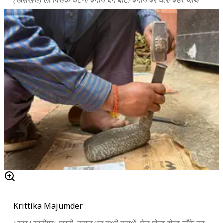
(खसखस) ला पिसके चटनी बनाय धन बाटा बनाय बर घलो बउरे जाथे
Krittika Majumder