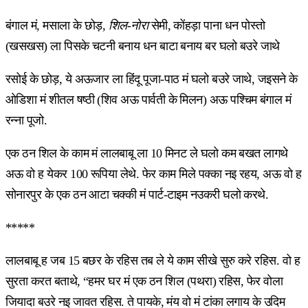
बंगाल मं, मसाला के छोड़,
शिल-नोरा
सेमी, कोंहड़ा पाना धन पोस्तो
(खसखस) ला पिसके चटनी बनाय धन बाटा बनाय बर घलो बउरे जाथे
रसोई के छोड़, ये अऊजार ला हिंदू पूजा-पाठ मं घलो बउरे जाथे, जइसने के
ओडिशा मं शीतल षष्ठी (शिव अऊ पार्वती के मिलन) अऊ पश्चिम बंगाल मं
रन्ना पूजो.
एक ठन शिल के काम मं लालबाबू ला 10 मिनट ले घलो कम बखत लागथे
अऊ वो ह येकर 100 रूपिया लेथे. फेर काम मिले पक्का नइ रहय, अऊ वो ह
सोनारपुर के एक ठन आटा चक्की मं पार्ट-टाइम नउकरी घलो करथे.
*****
लालबाबू ह जब 15 बछर के रहिस तब ले ये काम सीखे सुरु करे रहिस. वो ह
सुरता करत बताथे, “हमर घर मं एक ठन शिल (पथरा) रहिस, फेर वोला
जियादा बउरे नइ जावत रहिस. ते पायके, मंय वो मं टांका लगाय के उदिम