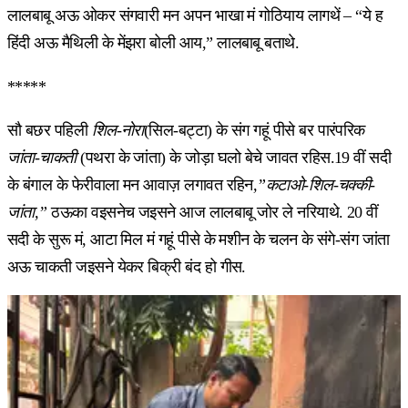
लालबाबू अऊ ओकर संगवारी मन अपन भाखा मं गोठियाय लागथें – “ये ह
हिंदी अऊ मैथिली के मेंझरा बोली आय,” लालबाबू बताथे.
*****
सौ बछर पहिली
शिल-नोरा
(सिल-बट्टा) के संग गहूं पीसे बर पारंपरिक
जांता-चाकती
(पथरा के जांता) के जोड़ा घलो बेचे जावत रहिस.19 वीं सदी
के बंगाल के फेरीवाला मन आवाज़ लगावत रहिन
,”कटाओ-शिल-चक्की-
जांता,”
​​ठऊका वइसनेच जइसने आज लालबाबू जोर ले नरियाथे. 20 वीं
सदी के सुरू मं, आटा मिल मं गहूं पीसे के मशीन के चलन के संगे-संग जांता
अऊ चाकती जइसने येकर बिक्री बंद हो गीस.