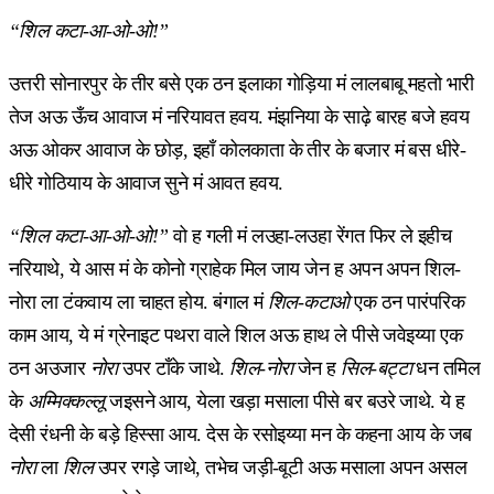
“शिल कटा-आ-ओ-ओ!”
उत्तरी सोनारपुर के तीर बसे एक ठन इलाका गोड़िया मं लालबाबू महतो भारी
तेज अऊ ऊँच आवाज मं नरियावत हवय. मंझनिया के साढ़े बारह बजे हवय
अऊ ओकर आवाज के छोड़, इहाँ कोलकाता के तीर के बजार मं बस धीरे-
धीरे गोठियाय के आवाज सुने मं आवत हवय.
“शिल कटा-आ-ओ-ओ!”
वो ह गली मं लउहा-लउहा रेंगत फिर ले इहीच
नरियाथे, ये आस मं के कोनो ग्राहेक मिल जाय जेन ह अपन अपन शिल-
नोरा ला टंकवाय ला चाहत होय. बंगाल मं
शिल-कटाओ
एक ठन पारंपरिक
काम आय, ये मं ग्रेनाइट पथरा वाले शिल अऊ हाथ ले पीसे जवेइय्या एक
ठन अउजार
नोरा
उपर टाँके जाथे.
शिल-नोरा
जेन ह
सिल-बट्टा
धन तमिल
के
अम्मिक्कल्लू
जइसने आय, येला खड़ा मसाला पीसे बर बउरे जाथे. ये ह
देसी रंधनी के बड़े हिस्सा आय. देस के रसोइय्या मन के कहना आय के जब
नोरा
ला
शिल
उपर रगड़े जाथे, तभेच जड़ी-बूटी अऊ मसाला अपन असल