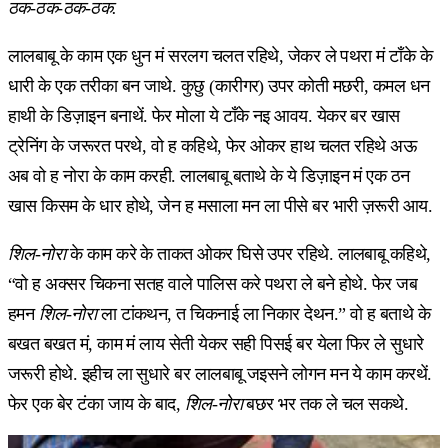
ठक-ठक-ठक-ठक.
लालबाबू के काम एक धुन मं सरलग चलत रहिथे, जेकर ले पथरा मं टाँके के
धारी के एक तरीका बन जाथे. कुछु (कारीगर) उपर कोती मछरी, कमल धन
हाथी के डिज़ाइन बनाथें. फेर मोला ये टाँके नइ आवय. येकर बर खास
ट्रेनिंग के जरूरत परथे, वो ह कहिथे, फेर ओकर हाथ चलत रहिथे अऊ
अब वो ह नोरा के काम करही. लालबाबू बताथे के ये डिज़ाइन मं एक ठन
खास किसम के धार होथे, जेन ह मसाला मन ला पीसे बर भारी ज़रूरी आय.
शिल-नोरा
के काम करे के ताकत ओकर घिसे उपर रहिथे. लालबाबू कहिथे,
“वो ह अक्सर चिकना सतह वाले पालिस करे पथरा ले बने होथे. फेर जब
हमन
शिल-नोरा
ला टांकथन, त चिकनाई ला निकार देथन.” वो ह बताथे के
बखत बखत मं, काम मं लाय सेती येकर सही पिसई बर येला फिर ले सुधारे
जरूरी होथे. इहीच ला सुधारे बर लालबाबू जइसने लोगन मन ये काम करथें.
फेर एक बेर टंका जाय के बाद,
शिल-नोरा
बछर भर तक ले चल सकथे.