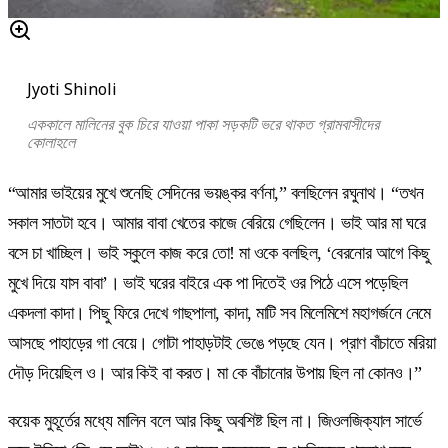
Jyoti Shinoli
এককালে মালিনের বুক চিরে যাওয়া পাকা সড়কটি ভরে থাকত গ্রামবাসীদের
কোলাহলে
“আমার ভাইয়ের মুখে শুনেছি সেদিনের ভয়ঙ্কর বর্ণনা,” বলছিলেন রঘুনাথ। “তখন
সকাল সাতটা হবে। আমার বাবা খেতের কাজে বেরিয়ে গেছিলেন। ভাই আর মা ঘরে
বসে চা খাচ্ছিল। ভাই স্কুলে কাজ করে তো! মা ওকে বলছিল, ‘বেরনোর আগে কিছু
মুখে দিয়ে যাস বাবা’। ভাই ঘরের বাইরে এক পা দিতেই ওর পিঠে এসে পড়েছিল
একদলা কাদা। পিছু ফিরে দেখে গাছপালা, কাদা, মাটি সব মিলেমিশে মহাগর্জনে নেমে
আসছে পাহাড়ের গা বেয়ে। গোটা পাহাড়টাই ভেঙে পড়ছে যেন। প্রাণ বাঁচাতে মরিয়া
দৌড় দিয়েছিল ও। আর কিই বা করত। মা কে বাঁচানোর উপায় ছিল না কোনও।”
কয়েক মুহূর্তের মধ্যে মালিন বলে আর কিছু অবশিষ্ট ছিল না। জিওলজিক্যাল সার্ভে