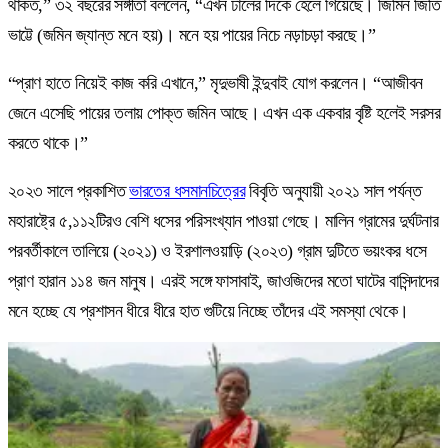
থাকত,” ৩২ বছরের সঙ্গীতা বললেন, “এখন ঢালের দিকে হেলে গিয়েছে। জিমিন জিতি
ভাট্টে (জমিন জ্যান্ত মনে হয়)। মনে হয় পায়ের নিচে নড়াচড়া করছে।”
“প্রাণ হাতে নিয়েই কাজ করি এখানে,” মৃদুভাষী ইন্দুবাই যোগ করলেন। “আজীবন
জেনে এসেছি পায়ের তলায় পোক্ত জমিন আছে। এখন এক একবার বৃষ্টি হলেই সরসর
করতে থাকে।”
২০২৩ সালে প্রকাশিত
ভারতের ধসমানচিত্রের
বিবৃতি অনুযায়ী ২০২১ সাল পর্যন্ত
মহারাষ্ট্রে ৫,১১২টিরও বেশি ধসের পরিসংখ্যান পাওয়া গেছে। মালিন গ্রামের দুর্ঘটনার
পরবর্তীকালে তালিয়ে (২০২১) ও ইরশালওয়াড়ি (২০২৩) গ্রাম দুটিতে ভয়ংকর ধসে
প্রাণ হারান ১১৪ জন মানুষ। এরই সঙ্গে ফাসাবাই, জাওজিদের মতো ঘাটের বাসিন্দাদের
মনে হচ্ছে যে প্রশাসন ধীরে ধীরে হাত গুটিয়ে নিচ্ছে তাঁদের এই সমস্যা থেকে।