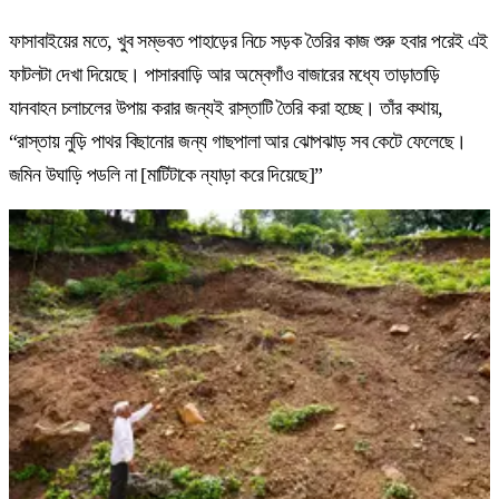
ফাসাবাইয়ের মতে, খুব সম্ভবত পাহাড়ের নিচে সড়ক তৈরির কাজ শুরু হবার পরেই এই
ফাটলটা দেখা দিয়েছে। পাসারবাড়ি আর অম্বেগাঁও বাজারের মধ্যে তাড়াতাড়ি
যানবাহন চলাচলের উপায় করার জন্যই রাস্তাটি তৈরি করা হচ্ছে। তাঁর কথায়,
“রাস্তায় নুড়ি পাথর বিছানোর জন্য গাছপালা আর ঝোপঝাড় সব কেটে ফেলেছে।
জমিন উঘাড়ি পডলি না [মাটিটাকে ন্যাড়া করে দিয়েছে]”