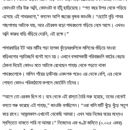
কোনওটা তাঁর উরু অব্দি, কোনওটা বা হাঁটু ছাড়িয়েছে। “গত বছর উপর থেকে গড়িয়ে
এসেছে এই পাথরগুলো,” বললেন আশি বছরের কৃষক জাওজি। “ছোটো নুড়ি পাথর
গাছপালায় আটকে যায়, আর এইরকম বড়ো পাথরগুলো গড়িয়ে নেমে আসে। এখনও
অব্দি কারুর বাড়ি গুঁড়িয়ে দেয়নি, এই রক্ষে।”
পাসারবাড়ির ইট আর মাটির গড়া হালকা কুঁড়েঘরগুলিকে মালিনের গুঁড়িয়ে যাওয়া
বাড়িগুলোর প্রতিচ্ছবি বলেই মনে হয়। এখানে বসবাসকারী পরিবারগুলি কাঠের বেড়ার
ঠেকনা দিয়েই কোনও মতে আটকে রেখেছেন পাহাড় থেকে পড়তে থাকা
পাথরগুলোকে। মালিন গাঁয়ের দুর্ঘটনার একদশক পরেও এর থেকে বেশি, এর থেকে
পোক্ত কোনও পরিকাঠামো কপালে জোটেনি তাঁদের।
“আগে তো এরকম ছিল না। যবে থেকে এই রাস্তা তৈরি শুরু হয়েছে, তবের থেকেই
ধসতে শুরু করেছে এই পাহাড়,” জাওজি বলছিলেন। “ওরা খালি মাটি খুঁড়ে খুঁড়ে স্তূপ
করে রাখে। আজন্মকাল এখানেই থেকেছি আমরা। এখন আর নিজের ঘরের মধ্যেও
স্বস্তিতে থাকতে পারি না আমরা।” নিজেদের এক গুণ্ঠা জমিতে (০.০২৫ একর)