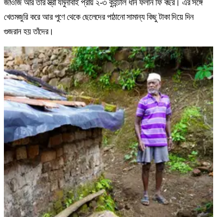
জাওজি আর তাঁর স্ত্রী যমুনাবাই প্রায় ২-৩ কুইন্টাল ধান ফলান ফি বছর। এর সঙ্গে
খেতমজুরি করে আর পুণে থেকে ছেলেদের পাঠানো সামান্য কিছু টাকা দিয়ে দিন
গুজরান হয় তাঁদের।