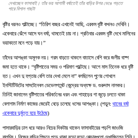
দেখাচ্ছেন ফাসাবাই। তাঁর ভয় আগামী বর্ষাতেই তাঁর বাড়ির উপর ভেঙে পড়তে
পারে বিশাল গাছটা
বৃষ্টির ধরনও পাল্টাচ্ছে। “তিরিশ বচ্ছর এখানেই আছি, এরকম বৃষ্টি কখনও দেখিনি।
একেবারে ঝেঁপে আসে ঘন বর্ষা, থামতেই চায় না। প্রতিবার এরকম বৃষ্টি দেখে মালিনের
ভয়াবহতা মনে পড়ে যায়।”
তাঁদের আশঙ্কা অমূলক নয়। গরম বাড়তে থাকলে বাতাসে বেশি করে জলীয় বাষ্প
জমা হতে থাকে। “বৃষ্টিপাতের সময় ও পরিমাণ পাল্টেছে। আগে মাস তিনেক ধরে বৃষ্টি
হত। এখন দু হপ্তার বেশি তার দেখা মেলে না” বলছিলেন পুণের গোখলে
ইনস্টিটিউটের সাসটেনেবল ডেভেলপমেন্ট কেন্দ্রের অধ্যক্ষ ড. গুরুদাস নালকর।
তিনিই জানালেন বৃষ্টিপাতের পরিবর্তনের ধরন এবং পাহাড়ের গা জুড়ে চলতে থাকা
বেলাগাম নির্মাণ কাজের জেরেই বেড়ে চলেছে ধসের আশঙ্কা। (পড়ুন:
থানের বর্ষা
একেবারে দুর্বৃত্ত হয়ে উঠেছে
)
পাসারবাড়ির ঢাল ধরে আরও নিচের দিকটায় থাকেন ফাসাবাইয়ের পড়শি জাওজি
বালচিম। নিজের বাড়ির পিছনে পড়ে থাকা বড়ো বড়ো বোল্ডারগুলো দেখাচ্ছিলেন তিনি।