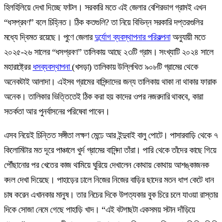
হিলহিলিয়ে দেখা দিচ্ছে ফাটল। সরকারি মতে এই জেলার বেশিরভাগ গ্রামই এখন
“ধসপ্রবণ” বলে চিহ্নিত। ঠিক কতগুলি? তা নিয়ে বিভিন্ন সরকারি দপ্তরগুলির
মধ্যে দ্বিমত রয়েছে। পুণে জেলার
দুর্যোগ ব্যবস্থাপনার পরিকল্পনা
অনুযায়ী মতে
২০২৫-২৬ সালের “ধসপ্রবণ” তালিকায় আছে ২৩টি গ্রাম। সংখ্যাটি ২০২৪ সালে
মহারাষ্ট্রের
ধসব্যবস্থাপনা
(খসড়া) তালিকায় উল্লিখিত ৯০৮টি গ্রামের থেকে
অনেকটাই আলাদা। এইসব গ্রামের বাসিন্দাদের জন্য তালিকায় থাকা না থাকার ফারাক
অনেক। তালিকার ভিত্তিতেই ঠিক করা হয় কাদের ওপর নজরদারি থাকবে, কারা
সতর্কতা আর পুনর্বাসনের পরিষেবা পাবেন।
এসব নিয়েই চিন্তিত সঙ্গীতা লক্ষণ মেন্ঢে আর ইন্দুবাই বালু পোটে। পাসারবাড়ি থেকে ৭
কিলোমিটার মত দূরে পাঞ্চালে খুর্দ গ্রামের বাসিন্দা তাঁরা। পারি থেকে তাঁদের কাছে গিয়ে
পৌঁছানোর পর খেতের কাজ থামিয়ে ঘুরিয়ে দেখালেন কোথায় কোথায় আশঙ্কাজনক
বদল দেখা দিয়েছে। পাহাড়ের ঢালে নিজের নিজের বাড়ির ছাদের মতন ধাপ কেটে ধান
চাষ করেন এখানকার মানুষ। তার নিচের দিকে উপত্যকার বুক চিরে চলে যাওয়া রাস্তার
দিকে সোজা নেমে গেছে পাহাড়ি খাদ। “এই বটগাছটা একসময় সটান দাঁড়িয়ে