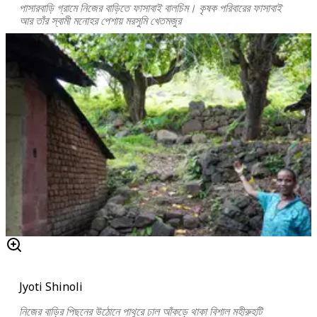
পাসারবাড়ি গ্রামে নিজের বাড়িতে ফাসাবাই বালচিম। কৃষক পরিবারের ফাসাবাই
আর তাঁর স্বামী মনোহর পেশায় মরসুমি খেতমজুর
Jyoti Shinoli
নিজের বাড়ির পিছনের উঠোনে পাথুরে ঢাল আঁকড়ে থাকা বিশাল মহীরুহটি