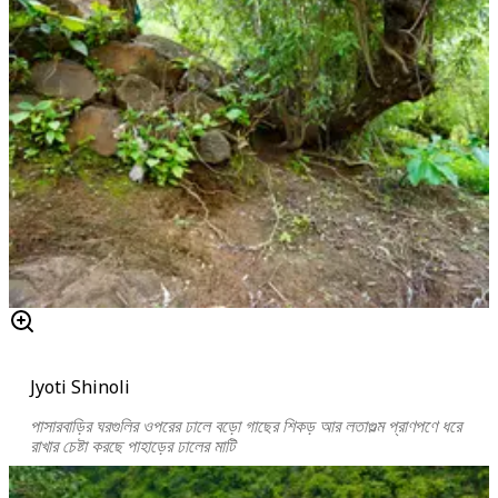
Jyoti Shinoli
পাসারবাড়ির ঘরগুলির ওপরের ঢালে বড়ো গাছের শিকড় আর লতাগুল্ম প্রাণপণে ধরে
রাখার চেষ্টা করছে পাহাড়ের ঢালের মাটি