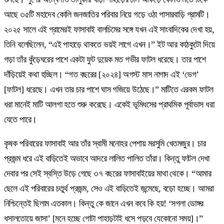
আছে ৩৫টি মহাদেব কোলি জনজাতির পরিবার নিয়ে গড়ে ওঠা পাসারবাড়ি গ্রামটি।
২০২৫ সালে এই গ্রামেরই ফাসাবাই বালচিমের সঙ্গে যখন এই সাংবাদিকের দেখা হয়,
তিনি বলেছিলেন, “এই পাহাড়ে থাকতে ভয়ই লাগে এখন।” ইট আর কাঠকুটো দিয়ে
গড়া তাঁর কুঁড়েঘরের পাশে একটা ফুট দুয়েক মত গভীর ফাটল ধরেছে। তার পাশে
দাঁড়িয়েই কথা হচ্ছিল। “গত বছরের [২০২৪] অগস্ট মাস নাগাদ এই ‘ভেগ’
[ফাটল] ধরেছে। এখন তার চার পাশে ঘাস গজিয়ে উঠেছে।” মাটিতে এরকম ফাটল
ধরা মানেই মাটি আলগা হতে শুরু করেছে। একেই ভূমিধসের প্রাথমিক পূর্বাভাস ধরা
যেতে পারে।
কৃষক পরিবারের ফাসাবাই আর তাঁর স্বামী মনোহর পেশায় মরসুমি খেতমজুর। চার
প্রজন্ম ধরে এই বাড়িতেই অভাবে আদরে লালিত পালিত তাঁরা। কিন্তু ফাটল দেখা
দেবার পর সেই স্বস্তি উড়ে গেছে ৩৭ বছরের ফাসাবাইয়ের মাথা থেকে। “আমার
ছেলে এই পরিবারের চতুর্থ প্রজন্ম, সেও এই বাড়িতেই জন্মেছে, বড়ো হচ্ছে। আমরা
নিশ্চিন্তেই ছিলাম এতকাল। কিন্তু কে জানে এখন কবে কি হয়! ‘সগলা ডোঙ্গর
ধসালতোয়ে জাসা’ [মনে হচ্ছে গোটা পাহাড়টাই ধসে পড়বে যেকোনো সময়]।”