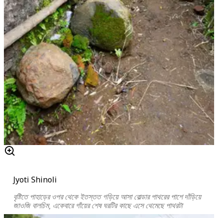
Jyoti Shinoli
বৃষ্টিতে পাহাড়ের ওপর থেকে ইতস্তত গড়িয়ে আসা বোল্ডার পাথরের পাশে দাঁড়িয়ে
জাওজি বালচিম, একেবারে গাঁয়ের শেষ ঘরটির কাছে এসে থেমেছে পাথরটা