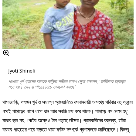
Jyoti Shinoli
পাঞ্চাল খুর্দ গ্রামের আরেক বাসিন্দা সঙ্গীতা লক্ষণ মেন্ঢে বললেন, ‘জমিটাকে জ্যান্ত
মনে হয়। যেন বা পায়ের নিচে নড়াচড়া করছে’
পাসারবাড়ি, পাঞ্চাল খুর্দ ও সংলগ্ন গ্রামগুলিতে বসবাসকারী অসংখ্য পরিবার বহু প্রজন্ম
ধরেই পাহাড়ের ধাপে ধাপে ধান আর সবজি চাষ করে থাকে। পাহাড়ে ধস নেমে শুধু
মাথার ছাদ নয়, পেটের অন্নেও টান পড়ছে তাঁদের। গ্রামবাসীদের বক্তব্য, তাঁরা
বারবার পাহাড়ের গায়ে বাড়তে থাকা ফাটল সম্পর্কে প্রশাসনকে জানিয়েছেন। কিন্তু