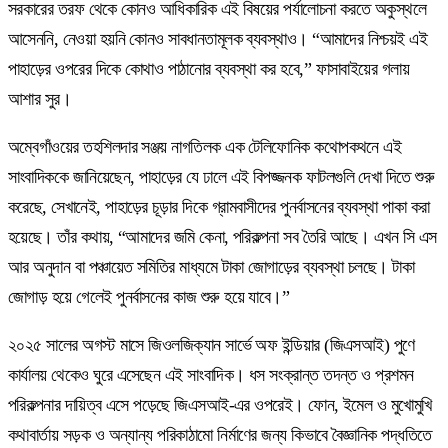
সরকারের তরফ থেকে কোনও আধিকারিক এই বিষয়ের পর্যালোচনা করতে অকুস্থলে
আসেননি, নেওয়া হয়নি কোনও সাবধানতামূলক ব্যবস্থাও। “আমাদের নিশ্চয়ই এই
পাহাড়ের ওপরের দিকে কোথাও পাঠানোর ব্যবস্থা কর হবে,” ফাসাবাইয়ের গলায়
আশার সুর।
অম্বেগাঁওয়ের তহশিলদার সঞ্জয় নাগতিলক এক টেলিফোনিক কথোপকথনে এই
সাংবাদিককে জানিয়েছেন, পাহাড়ের যে ঢালে এই বিপজ্জনক ফাটলগুলি দেখা দিতে শুরু
করেছে, সেখানেই, পাহাড়ের চূড়ার দিকে গ্রামবাসীদের পুনর্বাসনের ব্যবস্থা পাকা করা
হয়েছে। তাঁর কথায়, “আমাদের জমি কেনা, পরিকল্পনা সব তৈরি আছে। এখন সি এস
আর অনুদান বা পঞ্চায়েত সমিতির মাধ্যমে টাকা জোগাড়ের ব্যবস্থা চলছে। টাকা
জোগাড় হয়ে গেলেই পুনর্বাসনের কাজ শুরু হয়ে যাবে।”
২০২৫ সালের অগস্ট মাসে জিওলজিক্যান সার্ভে অফ ইন্ডিয়ার (জিএসআই) পুণে
কার্যালয় থেকেও ঘুরে এসেছেন এই সাংবাদিক। ধস সংক্রান্ত তদন্ত ও প্রশমন
পরিকল্পনার দায়িত্ব এসে পড়েছে জিএসআই-এর ওপরেই। ফোন, ইমেল ও মুখোমুখি
কথাবার্তায় সড়ক ও অন্যান্য পরিকাঠামো নির্মাণের জন্য কিভাবে বৈজ্ঞানিক পদ্ধতিতে