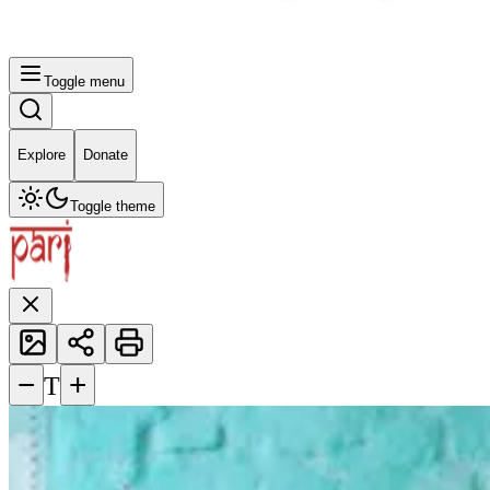
Toggle menu
Explore
Donate
Toggle theme
−
+
T