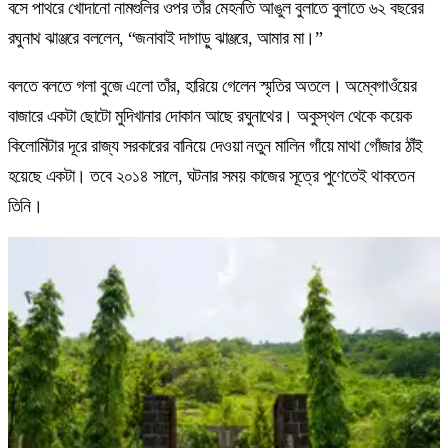
বসে পাথরে খোদানো নামগুলির ওপর তাঁর মেহনতি আঙুল বুলাতে বুলাতে ৬২ বছরের
রঘুনাথ ঝাঞ্জরে বললেন, “জনাবাই দাগাড়ু ঝাঞ্জরে, আমার মা।”
বলতে বলতে গলা বুজে এলো তাঁর, হারিয়ে গেলেন স্মৃতির অতলে। অম্বেগাওঁয়ের
বাজারে একটা ছোটো মুদিখানার দোকান আছে রঘুনাথের। অকুস্থল থেকে কয়েক
কিলোমিটার দূরে রাজ্য সরকারের বানিয়ে দেওয়া নতুন মালিন গাঁয়ে মাথা গোঁজার ঠাঁই
হয়েছে একটা। তবে ২০১৪ সালে, ঘটনার সময় কাজের সূত্রে পুণেতেই থাকতেন
তিনি।