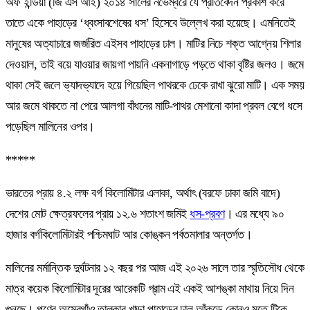
অফ ইন্ডিয়া (জি এস আই) ২০১৪ সালের নভেম্বরে যে প্রতিবেদন প্রকাশ করে
তাতে একে পাহাড়ের ‘ধ্বংসাবশেষের ধস’ হিসেবে উল্লেখ করা হয়েছে। এমনিতেই
মানুষের অত্যাচারে জর্জরিত এইসব পাহাড়ের ঢাল। মাটির নিচে শক্ত আগ্নেয় শিলার
দেওয়াল, তাই বয়ে যাওয়ার জায়গা পায়নি একনাগাড়ে পড়তে থাকা বৃষ্টির জলও। জমে
থাকা সেই জলে ভ্যাদভ্যাদে হয়ে গিয়েছিল পাথরকে ঢেকে রাখা ঝুরো মাটি। এক সময়
আর জমে থাকতে না পেরে আলগা বাঁধনের মাটি-পাথর মেশানো কাদা প্রবল বেগে ধসে
পড়েছিল মালিনের ওপর।
*****
ভারতের প্রায় ৪.২ লক্ষ বর্গ কিলোমিটার এলাকা, অর্থাৎ (বরফে ঢাকা জমি বাদে)
দেশের মোট ক্ষেত্রফলের প্রায় ১২.৬ শতাংশ জমিই
ধস-প্রবণ
। এর মধ্যে ৯০
হাজার বর্গকিলোমিটারই পশ্চিমঘাট আর কোঙ্কন পর্বতমালার অন্তর্গত।
মালিনের মর্মান্তিক দুর্ঘটনার ১২ বছর পর আজ এই ২০২৬ সালে তার স্মৃতিসৌধ থেকে
মাত্র কয়েক কিলোমিটার দূরের আরেকটি গ্রাম এই একই আশঙ্কা মাথায় নিয়ে দিন
গুনছে। পুণের অম্বেগাঁও তালুকার খাড়া পাহাড়ের ঢাল আঁকড়ে কোনও মতে টিকে