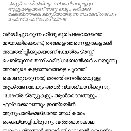
ട്രസ്റ്റിലെ ശക്തിയും സ്വാധീനവുമുള്ള
ആളുകളെയാണ് അദ്ദേഹവും, ഒരിക്കൽ
ക്ഷേത്രത്തിലെ ട്രസ്റ്റിയായിരുന്ന നാംദേവ് ഗരഡും
ചേർന്ന് ചോദ്യം ചെയ്തത്
വർദ്ധിച്ചുവരുന്ന ഹിന്ദു ഭൂരിപക്ഷവാദത്തെ
മറയാക്കിക്കൊണ്ട്, തങ്ങളെത്തന്നെ ഇരകളാക്കി
അവതരിപ്പിക്കുകയാണ് ക്ഷേത്രം ട്രസ്റ്റ്
ചെയ്യുന്നതെന്ന് ഹമീദ് ധബോൽക്കർ പറയുന്നു.
അവരുടെ കള്ളത്തരങ്ങളെ പുറത്ത്
കൊണ്ടുവരുന്നത്, മതത്തിനെതിരെയുള്ള
ആക്രമണമായും അവർ വ്യാഖ്യാനിക്കുന്നു.
“ക്ഷേത്ര ട്രസ്റ്റുകളും ആൾദൈവങ്ങളും
എല്ലാക്കാലത്തും ഇന്ത്യയിൽ,
ആനുപാതികമല്ലാത്ത അധികാരം
കൈയ്യാളിയിരുന്നു. വർത്തമാനകാല
സാഹചര്യങ്ങൾ അവർക്ക് കൂടുതൽ ധൈര്യം