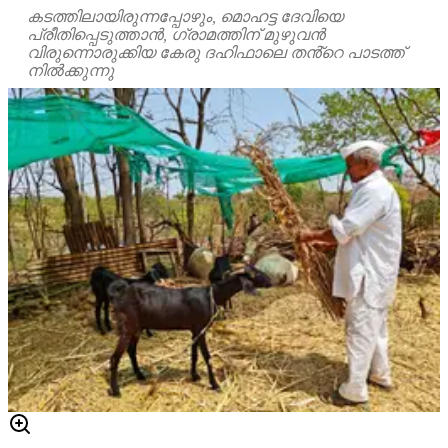
കടത്തിലായിരുന്നപ്പോഴും, മൊഹട്ട ദേവിയെ
പ്രീതിപ്പെടുത്താൻ, ഗ്രാമത്തിന് മുഴുവൻ
വിരുന്നൊരുക്കിയ കേരു ദഹിഫാലെ തൻ്റെ പാടത്ത്
നിൽക്കുന്നു