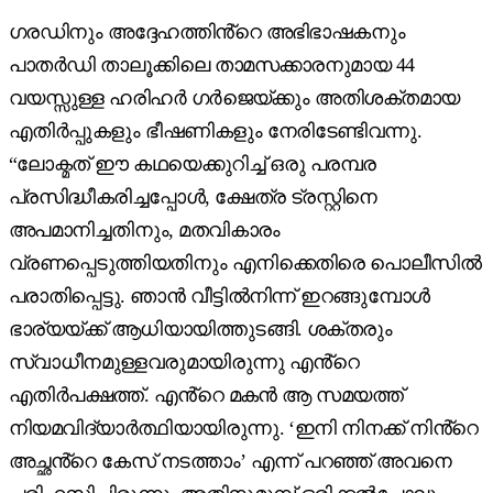
ഗരഡിനും അദ്ദേഹത്തിൻ്റെ അഭിഭാഷകനും
പാതർഡി താലൂക്കിലെ താമസക്കാരനുമായ 44
വയസ്സുള്ള ഹരിഹർ ഗർജെയ്ക്കും അതിശക്തമായ
എതിർപ്പുകളും ഭീഷണികളും നേരിടേണ്ടിവന്നു.
“ലോക്മത് ഈ കഥയെക്കുറിച്ച് ഒരു പരമ്പര
പ്രസിദ്ധീകരിച്ചപ്പോൾ, ക്ഷേത്ര ട്രസ്റ്റിനെ
അപമാനിച്ചതിനും, മതവികാരം
വ്രണപ്പെടുത്തിയതിനും എനിക്കെതിരെ പൊലീസിൽ
പരാതിപ്പെട്ടു. ഞാൻ വീട്ടിൽനിന്ന് ഇറങ്ങുമ്പോൾ
ഭാര്യയ്ക്ക് ആധിയായിത്തുടങ്ങി. ശക്തരും
സ്വാധീനമുള്ളവരുമായിരുന്നു എൻ്റെ
എതിർപക്ഷത്ത്. എൻ്റെ മകൻ ആ സമയത്ത്
നിയമവിദ്യാർത്ഥിയായിരുന്നു. ‘ഇനി നിനക്ക് നിൻ്റെ
അച്ഛൻ്റെ കേസ് നടത്താം’ എന്ന് പറഞ്ഞ് അവനെ