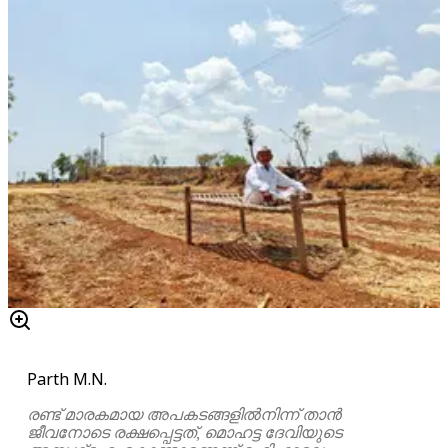
Parth M.N.
രണ്ട് മാരകമായ അപകടങ്ങളിൽനിന്ന് താൻ
ജീവനോടെ രക്ഷപ്പെട്ടത്, മൊഹട്ട ദേവിയുടെ