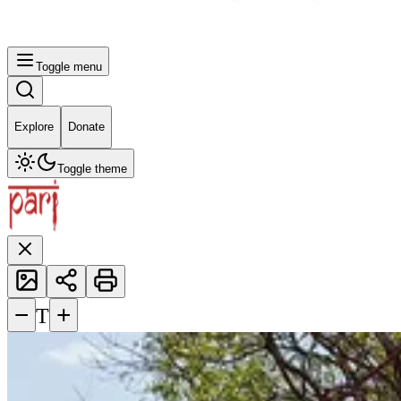
Toggle menu
Explore
Donate
Toggle theme
−
+
T