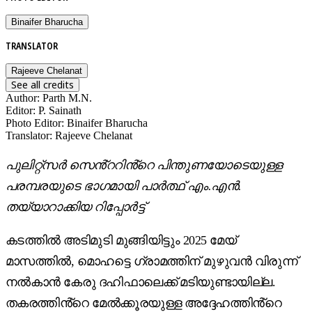
Binaifer Bharucha
TRANSLATOR
Rajeeve Chelanat
See all credits
Author
:
Parth M.N.
Editor
:
P. Sainath
Photo Editor
:
Binaifer Bharucha
Translator
:
Rajeeve Chelanat
പുലിറ്റ്സർ സെൻ്ററിൻ്റെ പിന്തുണയോടെയുള്ള
പരമ്പരയുടെ ഭാഗമായി പാർത്ഥ് എം.എൻ.
തയ്യാറാക്കിയ റിപ്പോർട്ട്
കടത്തിൽ അടിമുടി മുങ്ങിയിട്ടും 2025 മേയ്
മാസത്തിൽ, മൊഹട്ടെ ഗ്രാമത്തിന് മുഴുവൻ വിരുന്ന്
നൽകാൻ കേരു ദഹിഫാലെക്ക് മടിയുണ്ടായില്ല.
തകരത്തിൻ്റെ മേൽക്കൂരയുള്ള അദ്ദേഹത്തിൻ്റെ