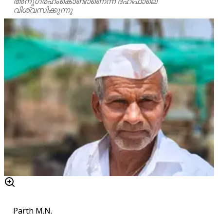
അനുഗ്രഹംകൊണ്ടാണെന്ന് ദഹിഫാലെ
വിശ്വസിക്കുന്നു
Parth M.N.