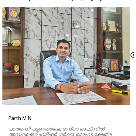
Parth M.N.
പാതർഡി പട്ടണത്തിലെ തൻ്റെ ഓഫീസിൽ
അഡ്വക്കേറ്റ് ഹരിഹർ ഗർജെ. മൊഹട്ട ക്ഷേത്ര