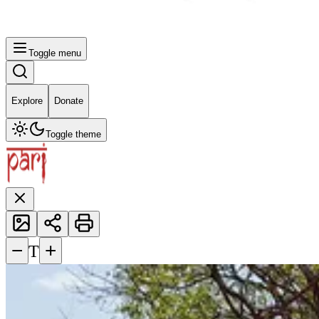
Toggle menu
Explore
Donate
Toggle theme
−
+
T