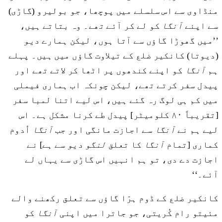
منڈاوی سے اس سلسلے میں پوچھا، جو بولیرو (گاڑی)
سے اپنے
آنگا
کو لے کر آئے تھے۔ وہ بتاتے ہیں،
’’میں گھوڑا گاؤں سے آتا ہوں، لیکن ہمارے
دیو
(دیوتا) کانکیر ضلع کے تیلاوت گاؤں میں ہیں۔ پہلے
ہم
آنگا
کو اپنے کندھوں پر اٹھا کر لاتے تھے اور
پیدل سفر کرتے تھے، لیکن چونکہ اب ہماری فیملی
میں کم ہی لوگ رہ گئے ہیں، اس لیے اتنا لمبا سفر
[تقریباً ۸۰ کلومیٹر] پیدل طے کرنا مشکل ہے۔ اس
لیے ہم نے
آنگا
سے اجازت مانگی اور جب
آنگا
اُدوم
کماری [تمام
آنگا
کا تعلق
لنگو دیو
سے ہے] نے
اجازت دے دی، تو ہم انہیں اس گاڑی سے یہاں لے
آئے۔‘‘
کانکیر ضلع کے ڈوم ہرّا گاؤں سے تعلق رکھنے والے
مئیتو رام کُریتی، جو جاترا میں اپنی
آنگا
کو