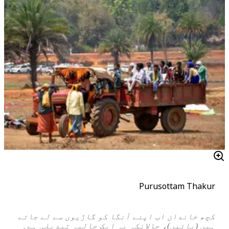
Purusottam Thakur
کچھ خاندان اب اپنے آنگا کو گاڑیوں سے لے جاتے
ہیں (بائیں)، حالانکہ یہ ایک حالیہ تبدیلی ہے۔