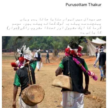
Purusottam Thakur
جس میدان میں تہوار منایا جاتا ہے، وہاں
پہنچنے سے پہلے یہ لوگ کھاتے پیتے ہیں۔ موسم
گرما کا ایک مقبول اور ٹھنڈا مشروب راگی (جوار)
کا پانی ہے