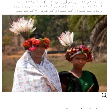
یا
لنگو
کا دربار (زیارت گاہ) کہا جاتا ہے،
گونڈ آدیواسی تھوڑی دیر آرام کرتے ہیں، پھر
وہاں سے تہوار کے میدان کی طرف رخ کرتے ہیں