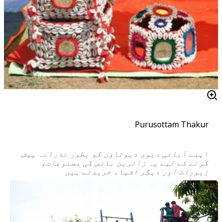
Purusottam Thakur
اپنے آبائی دیوی دیوتاؤں کو بطور نذرانہ پیش
کرنے کے لیے یہ زائرین بانس کی مصنوعات،
زیورات اور دیگر اشیاء خریدتے ہیں