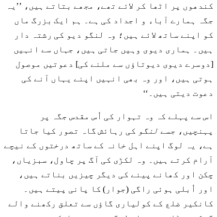
کندھوں پر اٹھا کر لائے تھے، مجھے بتاتے ہیں، ’’یہ
جگہ ہمارے آباء و اجداد کی ہے۔ ہم ایک بزرگ ماں
کو اپنے ساتھ لائے ہیں؛ وہ لنگو دیو کی رشتہ دار
ہیں۔ ہماری دیوی وہیں جاتی ہیں، جہاں سے انہیں
[دوسرے دیوی دیوتاؤں سے ملنے کی] دعوتیں موصول
ہوتی ہیں، اور وہ بھی انہیں اپنے یہاں آنے کی
دعوت دیتی ہیں۔‘‘
اس سے پہلے کہ وہ تہوار کی اُس مقدس جگہ پر
پہنچیں، جسے
لنگو
کی رہائش گاہ تصور کیا جاتا
ہے، یہ لوگ اپنے اہل خانہ کے ساتھ درختوں کے نیچے
آرام کرتے ہیں۔ وہ لکڑی کی آگ پر چاول، سبزیاں،
چکن اور کھانے پینے کی دیگر چیزیں بناتے ہیں،
اور اُبلی ہوئی راگی (جوار) کا پانی پیتے ہیں۔
کانکیر ضلع کے کولیاری گاؤں سے تعلق رکھنے والے