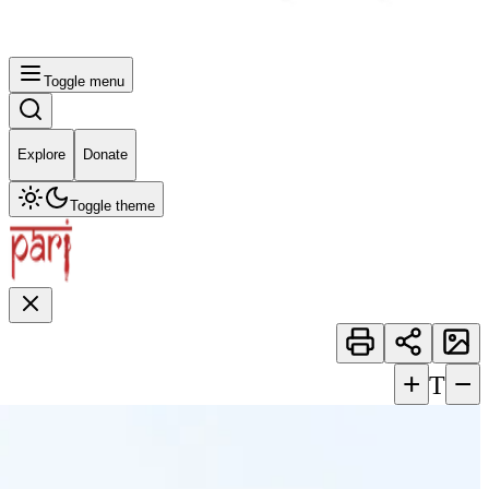
Toggle menu
Explore
Donate
Toggle theme
+
−
T