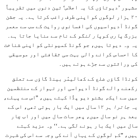
مشہور ’دیوتاؤں کا یہ اجلاس‘ تین دنوں میں تقریباً
۲۰ ہزار لوگوں کو اپنی طرف راغب کرتا ہے۔ یہ جشن
گونڈ آدیواسیوں کی افسانوی روایت کے سب سے معمر
بزرگ
پاری کوپار لنگو
کے نام سے منایا جاتا ہے۔
یہ وہ دیوتا ہیں، جو گونڈ کمیونٹی کو اپنی شناخت
کا احساس کرانے والی بہت سی ثقافتی اور موسیقی
کی وراثتوں سے جڑے ہوئے ہیں۔
کونڈا گاؤں ضلع کے کھالیمُر بینڈ گاؤں سے تعلق
رکھنے والے گونڈ آدیواسی اور تہوار کے منتظمین
میں سے ایک، بشنو دیو پڈّا کہتے ہیں، ”اس سے پہلے،
یہ
جاترا
ہر ۱۲ سال میں ایک بار ہوتی تھی، اس کے
بعد ہر نو سال میں، پھر سات سال میں اور اب چار
سال میں ایک بار ہونے لگی ہے۔‘‘ وہ مزید کہتے
ہیں، ”کم لوگوں کے یہاں آنے کی وجہ سے اس کی شہرت