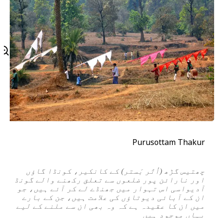
Purusottam Thakur
چھتیس گڑھ (اُتّر بَستر) کے کانکیر، کونڈا گاؤں
اور نارائن پور ضلعوں سے تعلق رکھنے والے گونڈ
آدیواسی اس تہوار میں جھنڈے لے کر آئے ہیں، جو
ان کے آبائی دیوتاؤں کی علامت ہیں، جن کے بارے
میں ان کا عقیدہ ہے کہ وہ بھی ان سے ملنے کے لیے
یہاں موجود ہیں