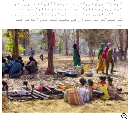
کچھ زائرین ٹریکٹر سے سیمر گاؤں آتے ہیں، تو
کچھ پیدل، سائیکلوں اور موٹر سائیکلوں سے۔
موبائل فون، موٹر سائیکل اور مشترکہ ٹیکسیوں
کی سہولت نے تہوار کی مقبولیت میں اضافہ کیا
ہے