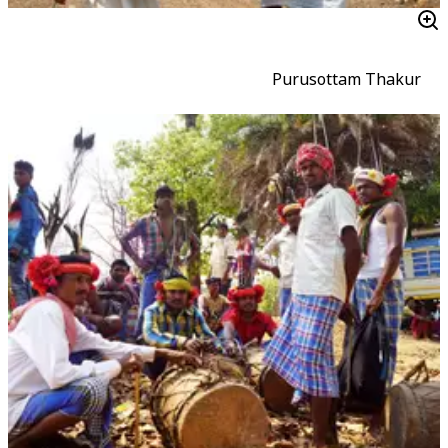
Purusottam Thakur