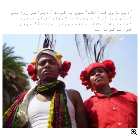
’دیوتاؤں کے اجلاس‘ میں یہ گونڈ آدیواسی روایتی
لباس پہن کر آتے ہیں – یہ تہوار ان کی منفرد
ثقافتی شناخت کے ساتھ دوبارہ جڑنے کا موقع
فراہم کرتا ہے