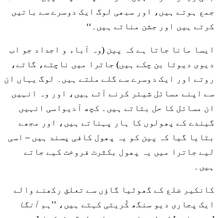
جمع ہوتے ہیں، اور سبھی لوگ ایک دوسرے سے باتیں
کرتے ہیں اور جشن مناتے ہیں۔‘‘
ایسا مانا جاتا ہے کہ
پین
(وہ آباء و اجداد جو اب
دیوی دیوتا بن چکے ہیں) جاترا میں ناچتے، گاتے،
روتے اور ایک دوسرے سے گلے ملتے ہیں۔ لوگ یہاں ان
سے اپنے مسائل شیئر کرنے آتے ہیں، اور وہ انہیں
ان مسائل کا حل بتاتے ہیں۔ کچھ آدیواسی انہیں
گیندے کے پھولوں کا ہار پہناتے ہیں، اور مجھے
بتایا گیا کہ
پین
کو یہ پھول کافی پسند ہیں – اسی
لیے جاترا میں یہ پھول بکثرت فروخت کیے جاتے
ہیں۔
کانکیر ضلع کے گھوٹیا گاؤں سے تعلق رکھنے والے
ایک پجاری دیو سنگھ کُریتی کہتے ہیں، ’’ہم
آنگا