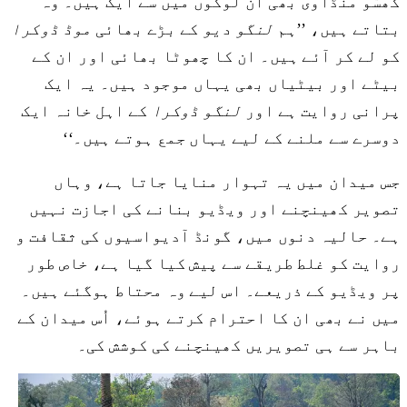
گھسّو منڈاوی بھی ان لوگوں میں سے ایک ہیں۔ وہ
بتاتے ہیں، ’’ہم
لنگو دیو
کے بڑے بھائی
موڈ ڈوکرا
کو لے کر آئے ہیں۔ ان کا چھوٹا بھائی اور ان کے
بیٹے اور بیٹیاں بھی یہاں موجود ہیں۔ یہ ایک
پرانی روایت ہے اور
لنگو ڈوکرا
کے اہل خانہ ایک
دوسرے سے ملنے کے لیے یہاں جمع ہوتے ہیں۔‘‘
جس میدان میں یہ تہوار منایا جاتا ہے، وہاں
تصویر کھینچنے اور ویڈیو بنانے کی اجازت نہیں
ہے۔ حالیہ دنوں میں، گونڈ آدیواسیوں کی ثقافت و
روایت کو غلط طریقے سے پیش کیا گیا ہے، خاص طور
پر ویڈیو کے ذریعے۔ اس لیے وہ محتاط ہوگئے ہیں۔
میں نے بھی ان کا احترام کرتے ہوئے، اُس میدان کے
باہر سے ہی تصویریں کھینچنے کی کوشش کی۔