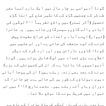
گونڈ آدیواسی ہر چار سال میں ایک بار، لمبا سفر
طے کر کے چھتیس گڑھ کے کانکیر ضلع کی انتا گڑھ
تحصیل (اُتّر بَستر) میں واقع تقریباً ۲۰۰ لوگوں کی
آبادی والے گاؤں، سیمرگاؤں جاتے ہیں۔ یہ
جاترا
(تہوار) اپنے آباء و اجداد کو خراج عقیدت پیش
کرنے کے لیے منعقد کی جاتی ہے اور اس جلوس میں
کونڈا گاؤں، نارائن پور اور ارد گرد کے دیگر
اضلاع سے بڑی تعداد میں لوگ شامل ہوتے ہیں۔ گونڈ
آدیواسیوں کا ماننا ہے کہ ان کی کمیونٹی کے بزرگ
مرنے کے بعد بھی زندہ رہتے ہیں؛ ان کی پوجا آبائی
دیوی دیوتاؤں کے طور پر کی جاتی ہے، جو
جاترا
کے
دوران وہاں آتے رہتے ہیں۔ مجھے مارچ ۲۰۱۸ میں اس
تہوار میں شریک ہونے کا موقع ملا تھا۔
پہاندی پاری کوپار لنگو کرساڈ جاترا
کے نام سے