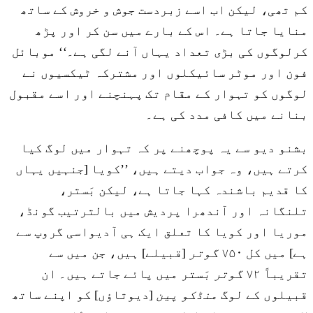
کم تھی، لیکن اب اسے زبردست جوش و خروش کے ساتھ
منایا جاتا ہے۔ اس کے بارے میں سن کر اور پڑھ
کرلوگوں کی بڑی تعداد یہاں آنے لگی ہے۔‘‘ موبائل
فون اور موٹر سائیکلوں اور مشترکہ ٹیکسیوں نے
لوگوں کو تہوار کے مقام تک پہنچنے اور اسے مقبول
بنانے میں کافی مدد کی ہے۔
بشنو دیو سے یہ پوچھنے پر کہ تہوار میں لوگ کیا
کرتے ہیں، وہ جواب دیتے ہیں، ’’کویا [جنہیں یہاں
کا قدیم باشندہ کہا جاتا ہے، لیکن بَستر،
تلنگانہ اور آندھرا پردیش میں بالترتیب گونڈ،
موریا اور کویا کا تعلق ایک ہی آدیواسی گروپ سے
ہے] میں کل ۷۵۰
گوتر
[قبیلے] ہیں، جن میں سے
تقریباً ۷۲
گوتر
بَستر میں پائے جاتے ہیں۔ ان
قبیلوں کے لوگ
منڈکو پین
[دیوتاؤں] کو اپنے ساتھ