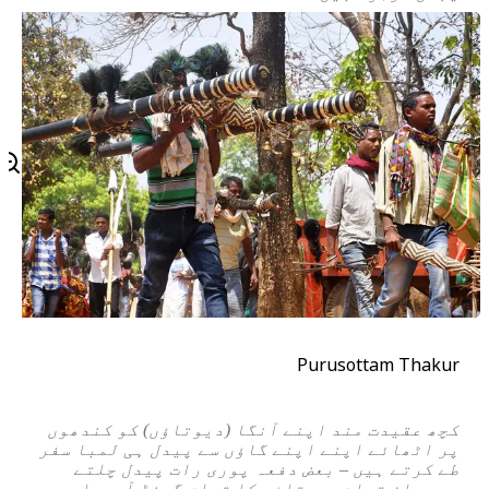
Purusottam Thakur
کچھ عقیدت مند اپنے
آنگا
(دیوتاؤں) کو کندھوں
پر اٹھائے اپنے اپنے گاؤں سے پیدل ہی لمبا سفر
طے کرتے ہیں – بعض دفعہ پوری رات پیدل چلتے
ہیں۔ ان تمام دیوتاؤں کا تعلق گونڈ آدیواسیوں