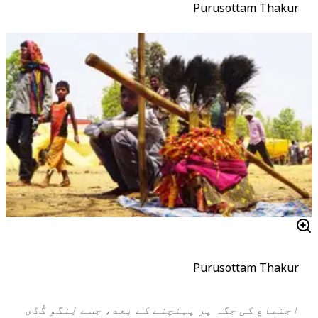
Purusottam Thakur
Purusottam Thakur
اجتماع کی جگہ پر پہنچنے کے بعد، جسے
لِنگو گُڈی