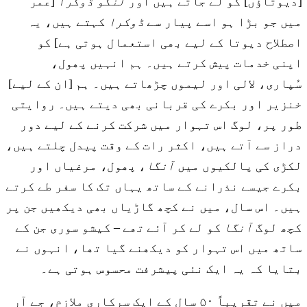
[دیوتاؤں] کو لے جاتے ہیں اور
لنگو ڈوکرا
[عمر
میں جو بڑا ہو اسے پیار سے
ڈوکرا
کہتے ہیں، یہ
اصطلاح دیوتا کے لیے بھی استعمال ہوتی ہے] کو
اپنی خدمات پیش کرتے ہیں۔ ہم انہیں پھول،
سُپاری، لالی اور لیموں چڑھاتے ہیں۔ ہم [ان کے لیے]
خنزیر اور بکرے کی قربانی بھی دیتے ہیں۔ روایتی
طور پر، لوگ اس تہوار میں شرکت کرنے کے لیے دور
دراز سے آتے ہیں، اکثر رات کے وقت پیدل چلتے ہیں،
لکڑی کی پالکیوں میں
آنگا
، پھول، مرغیاں اور
بکرے جیسے نذرانے کے ساتھ یہاں تک کا سفر طے کرتے
ہیں۔ اس سال، میں نے کچھ گاڑیاں بھی دیکھیں جن پر
کچھ لوگ
آنگا
کو لے کر آئے تھے – کیشو سوری جن کے
ساتھ میں اس تہوار کو دیکھنے گیا تھا، انہوں نے
بتایا کہ یہ ایک نئی پیشرفت محسوس ہوتی ہے۔
میں نے تقریباً ۵۰ سال کے ایک سرکاری ملازم، جے آر