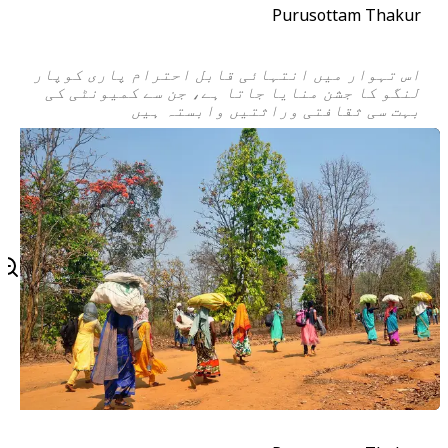
Purusottam Thakur
اس تہوار میں انتہائی قابل احترام
پاری کوپار
لنگو
کا جشن منایا جاتا ہے، جن سے کمیونٹی کی
بہت سی ثقافتی وراثتیں وابستہ ہیں