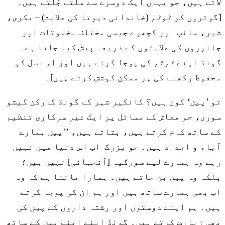
لاتے ہیں، جو یہاں ایک دوسرے سے ملتے جُلتے ہیں۔
[گوتروں کو
ٹوٹم
(خاندانی دیوتا کی علامت) – بکری،
شیر، سانپ اور کچھوے جیسی مختلف مخلوقات اور
جانوروں کی علامتوں کے ذریعہ پیش کیا جاتا ہے۔
گونڈ اپنے
ٹوٹم
کی پوجا کرتے ہیں اور اس نسل کو
محفوظ رکھنے کی ہر ممکن کوشش کرتے ہیں]۔
تو
’پین‘
کون ہیں؟ کانکیر شہر کے گونڈ کارکن کیشو
سوری، جو معاش کے مسائل پر ایک غیر سرکاری تنظیم
کے ساتھ کام کرتے ہیں، بتاتے ہیں، ’’
پین
ہمارے
آباء و اجداد ہیں۔ جو بزرگ اب اس دنیا میں نہیں
رہے وہ ہمارے لیے
سورگیہ
[آنجہانی] نہیں ہیں؛
بلکہ وہ
پین
بن جاتے ہیں۔ ہمارا ماننا ہے کہ وہ
اب بھی ہمارے ساتھ ہیں اور ہم ان کی پوجا کرتے
ہیں۔ ہم اپنے دوستوں اور رشتہ داروں کے
پین
کی
بھی زیارت کرتے ہیں۔ گونڈ اپنے اپنے
پین
کے ساتھ