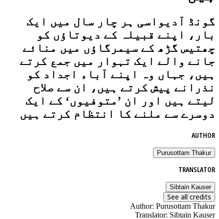
گونڈ آدیواسی ہر چار سال میں ایک
بار، اپنے قبیلہ کے دیوتاؤں کو
چھتیس گڑھ کے سیمرگاؤں میں منائے
جانے والے ایک تہوار میں جمع کرتے
ہیں، جہاں وہ اپنے آباء اجداد کو
نذرانے پیش کرتے ہیں، ان سے صلاح
لیتے ہیں اور ان ’متوفیوں‘ کے ایک
دوسرے سے ملنے کا انتظام کرتے ہیں
AUTHOR
Purusottam Thakur
TRANSLATOR
Sibtain Kauser
See all credits
Author
:
Purusottam Thakur
Translator
:
Sibtain Kauser