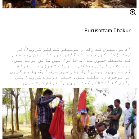
Purusottam Thakur
آدیواسیوں کے رقص و موسیقی کے کئی گروپ (اُتر
بَستر) کانکیر، کونڈا گاؤں اور نارائن پور ضلع
کے مختلف حصوں سے اس جاترا میں شامل ہوتے ہیں۔
موسیقار اپنی پیشکش سے پہلے تھوڑی دیر آرام
کرتے ہیں، یہاں ایک بار میں صرف ایک یا دو گروپ
ہی موجود رہ سکتے ہیں، جبکہ دوسرے گروپ اپنی
باری کا انتظار کرتے ہیں یا آرام کرتے ہیں