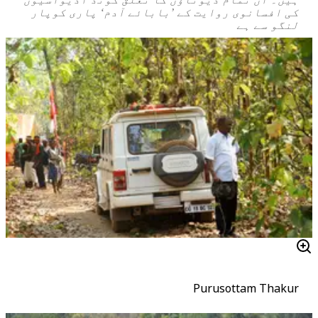
کی افسانوی روایت کے ’بابائے آدم‘
پاری کوپار
لنگو
سے ہے
Purusottam Thakur