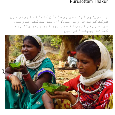
Purusottam Thakur
یہ عورتیں اپنے سر پر سامان اٹھائے تہوار میں
شرکت کرنے جا رہی ہیں؛ ان میں سے کئی عورتیں
سیلف ہیلپ گروپ کا حصہ ہیں اور یہاں پکا ہوا
کھانا بیچنے آئی ہیں