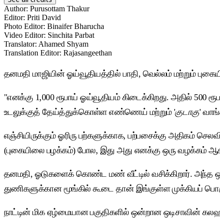
Author
:
Purusottam Thakur
Editor
:
Priti David
Photo Editor
:
Binaifer Bharucha
Video Editor
:
Sinchita Parbat
Translator
:
Ahamed Shyam
Translation Editor
:
Rajasangeethan
தனமதி மாஜியின் ஓய்வூதியத்தில் பாதி, வெல்லம் மற்றும் ப
"எனக்கு 1,000 ரூபாய் ஓய்வூதியம் கிடைக்கிறது. அதில் 500 
உடலுக்குத் தேய்த்துக்கொள்ள எண்ணெய் மற்றும் '
குடாகு
' வாங
எஞ்சியிருக்கும் ஓரிரு பற்களுக்காக, பற்பசைக்கு அதிகம் செல
(புகையிலை பழக்கம்) போல, இது அது எனக்கு ஒரு வழக்கம் ஆகி
தனமதி, ஓடுகளைக் கொண்ட மண் வீட்டில் வசிக்கிறார். அந்த ஒற்ற
துணிகளுக்கான மூங்கில் கூடை தான் இங்குள்ள முக்கியப் பொர
நாட்டின் மிக ஏழ்மையான பகுதிகளில் ஒன்றான ஒடிசாவின் கலஹண