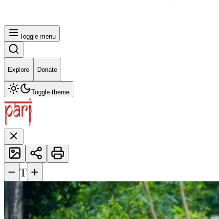
Toggle menu
Explore
Donate
Toggle theme
−
+
T