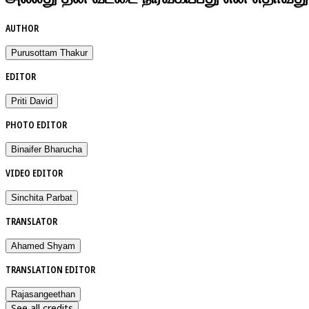
AUTHOR
Purusottam Thakur
EDITOR
Priti David
PHOTO EDITOR
Binaifer Bharucha
VIDEO EDITOR
Sinchita Parbat
TRANSLATOR
Ahamed Shyam
TRANSLATION EDITOR
Rajasangeethan
See all credits