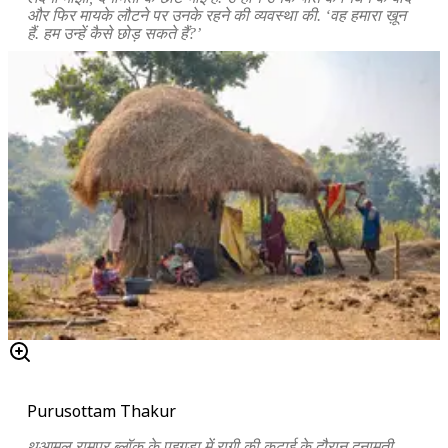
और फिर मायके लौटने पर उनके रहने की व्यवस्था की. ‘वह हमारा ख़ून
हैं. हम उन्हें कैसे छोड़ सकते हैं?’
Purusottam Thakur
थुआमुल-रामपुर ब्लॉक के पुइगुड़ा में रागी की कटाई के दौरान दनामती