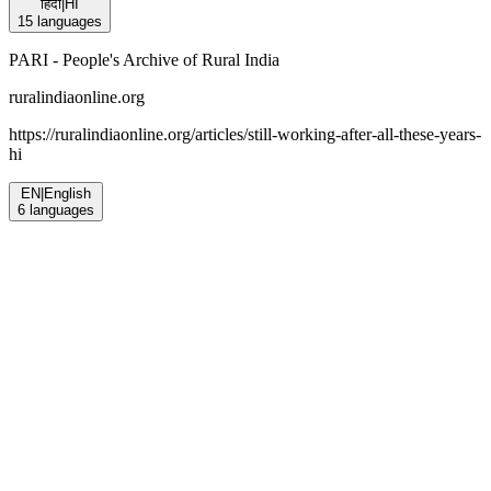
हिंदी
|
HI
15
languages
PARI - People's Archive of Rural India
ruralindiaonline.org
https://ruralindiaonline.org/articles/
still-working-after-all-these-years-
hi
EN
|
English
6
languages