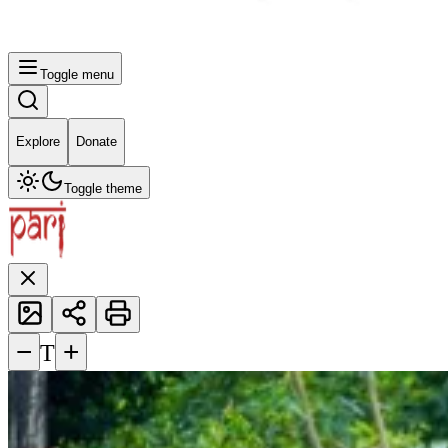
Toggle menu
Explore
Donate
Toggle theme
−
+
T