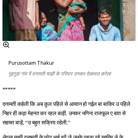
Purusottam Thakur
पुइगुड़ा गांव में दनामती माझी के परिवार उनकर देखभाल करेला
*****
दनामती कहेली कि अब कुल पहिले से आसान हो गईल बा बाकिर उ पहिले
निहर ही कड़ा मेहनत कर रहल बाड़ी. उनकर भगिना राजफूल ए बात से
सहमत बाड़ें, “उ बहुत सक्रिय रहेली.”
लेदना माझी दनामती के छोट भाई हवें जे उनके एइजा रहे खातिर ले के