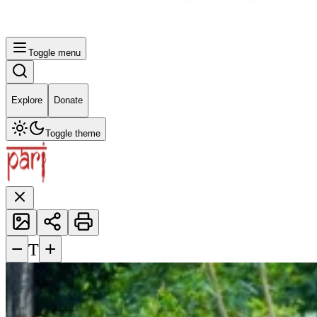
Toggle menu
Explore
Donate
Toggle theme
−
+
T