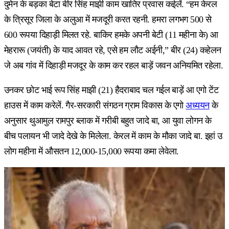
दुमेन के बड़का बेटा बीर सिंह माझी काम खातिर प्रवास कईलें. “हम केरल
के त्रिसूर जिला के अलुआ में मजदूरी करत रहनी. हमरा लगभग 500 से
600 रूपया दिहाड़ी मिलत रहे. बाकिर हमके अपनी बेटी (11 महीना के) आ
मेहरारू (जयंती) के याद आवत रहे, एसे हम लौट अईनी,” बीर (24) कहेलन
जे अब गांव में दिहाड़ी मजदूर के काम कर रहल बाड़ें जवन अनियमित रहेला.
उनकर छोट भाई रूप सिंह माझी (21) हैदराबाद चल गईल बाड़ें आ एगो टेंट
हाउस में काम करेलें. गैर-सरकारी संगठन ग्राम विकास के एगो
अध्ययन
के
अनुसार थुआमुल रामपुर ब्लाक में गरीबी बहुत जादे बा, आ युवा लोगन के
बीच पलायन भी जादे देखे के मिलेला. केरल में काम के मौका जादे बा. इहां उ
लोग महीना में औसतन 12,000-15,000 रूपया कमा लेवेला.