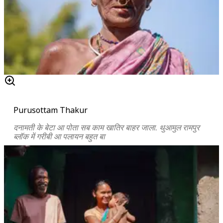
Purusottam Thakur
दनामती के बेटा आ पोता सब काम खातिर बाहर जाला. थुआमुल रामपुर
ब्लॉक में गरीबी आ पलायन बहुत बा