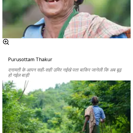
Purusottam Thakur
दनामती के आपन सही-सही उमिर नईखे पता बाकिर जानेली कि अब बूढ़
हो गईल बाड़ी