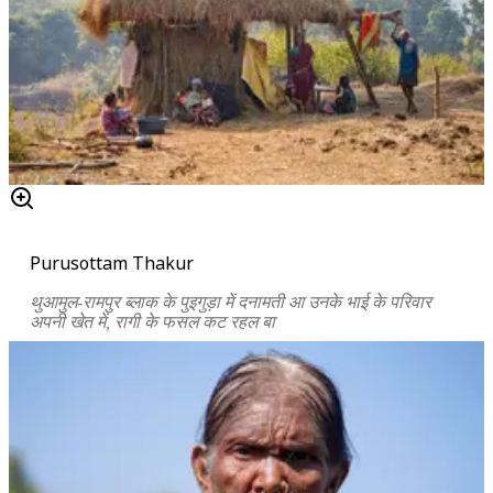
Purusottam Thakur
थुआमुल-रामपुर ब्लाक के पुइगुड़ा में दनामती आ उनके भाई के परिवार
अपनी खेत में
,
रागी के फसल कट रहल बा