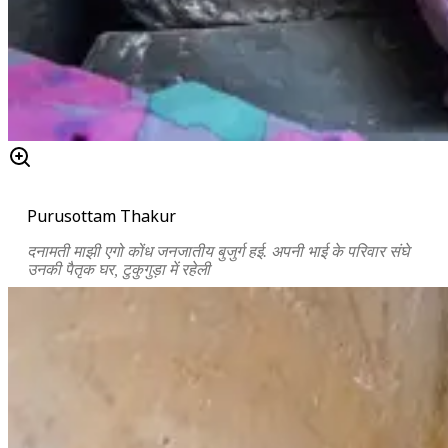
Purusottam Thakur
दनामती माझी एगो कोंध जनजातीय बुजुर्ग हई. अपनी भाई के परिवार संघे
उनकी पैतृक घर, टुकुगुड़ा में रहेली