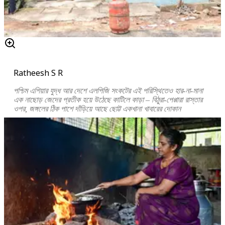
Ratheesh S R
পশ্চিম এশিয়ার যুদ্ধ আর দেশে এলপিজি সংকটের এই পরিস্থিতেও হার-না-মানা
এক নাছোড় জেদের প্রতীক হয়ে উঠেছে কাটিলে কাড়া – বিঠুরা-পেপ্পারা রাস্তার
ওপর, জঙ্গলের ঠিক পাশে দাঁড়িয়ে আছে ছোট্ট একখানা খাবারের দোকান