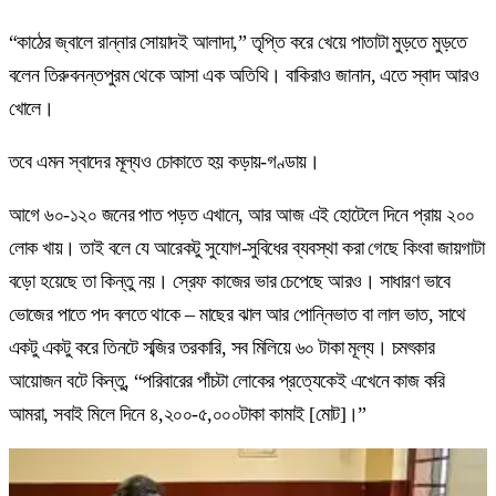
“কাঠের জ্বালে রান্নার সোয়াদই আলাদা,” তৃপ্তি করে খেয়ে পাতাটা মুড়তে মুড়তে
বলেন তিরুবনন্তপুরম থেকে আসা এক অতিথি। বাকিরাও জানান, এতে স্বাদ আরও
খোলে।
তবে এমন স্বাদের মূল্যও চোকাতে হয় কড়ায়-গণ্ডায়।
আগে ৬০-১২০ জনের পাত পড়ত এখানে, আর আজ এই হোটেলে দিনে প্রায় ২০০
লোক খায়। তাই বলে যে আরেকটু সুযোগ-সুবিধের ব্যবস্থা করা গেছে কিংবা জায়গাটা
বড়ো হয়েছে তা কিন্তু নয়। স্রেফ কাজের ভার চেপেছে আরও। সাধারণ ভাবে
ভোজের পাতে পদ বলতে থাকে – মাছের ঝাল আর পোন্নিভাত বা লাল ভাত, সাথে
একটু একটু করে তিনটে সব্জির তরকারি, সব মিলিয়ে ৬০ টাকা মূল্য। চমৎকার
আয়োজন বটে কিন্তু, “পরিবারের পাঁচটা লোকের প্রত্যেকেই এখেনে কাজ করি
আমরা, সবাই মিলে দিনে ৪,২০০-৫,০০০টাকা কামাই [মোট]।”