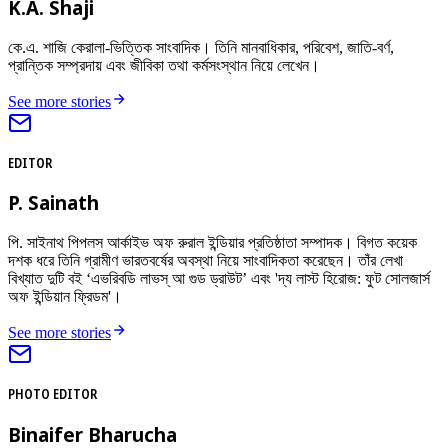
K.A. Shaji
কে.এ. শাজি কেরালা-ভিত্তিক সাংবাদিক। তিনি মানবাধিকার, পরিবেশ, জাতি-বর্ণ,
প্রান্তিক সম্প্রদায় এবং জীবিকা তথা কর্মসংস্থান নিয়ে লেখেন।
See more stories
EDITOR
P. Sainath
পি. সাইনাথ পিপলস আর্কাইভ অফ রুরাল ইন্ডিয়ার প্রতিষ্ঠাতা সম্পাদক। বিগত কয়েক
দশক ধরে তিনি গ্রামীণ ভারতবর্ষের অবস্থা নিয়ে সাংবাদিকতা করেছেন। তাঁর লেখা
বিখ্যাত দুটি বই ‘এভরিবডি লাভস্ আ গুড ড্রাউট’ এবং 'দ্য লাস্ট হিরোজ: ফুট সোলজার্স
অফ ইন্ডিয়ান ফ্রিডম'।
See more stories
PHOTO EDITOR
Binaifer Bharucha