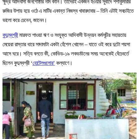
ক্ষুদ্র আদিবাসী জনগোষ্ঠীর নাম কানি। তাঁদেরই একজন হওয়ার সুবাদে শশীকুমারীর
রুজির উপায় হয়ে ওঠে এ মাটির একান্ত নিজস্ব খাবারদাবার – তিনি এটাই সবচাইতে
ভালো করে চেনেন, জানেন।
কুদুম্বশ্রী
মারফত পাওয়া ঋণ ও সংযুক্ত আদিবাসী উন্নয়ন কর্মসূচীর সহায়তায়
মেয়েরা রাস্তার ধারে সাদামাটা একটা হেঁশেল খোলেন – যাতে ওই করে দুটো পয়সা
আসে ঘরে। সত্যি বলতে কী, কোভিড-১৯ লকডাউনের সময় অনেকেই বেঁচেবর্তে
ছিলেন কুদুম্বশ্রী ‘
হোটেলগুলোর’
কল্যাণে।