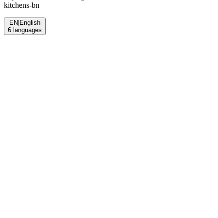
kitchens-bn
EN
|
English
6
languages