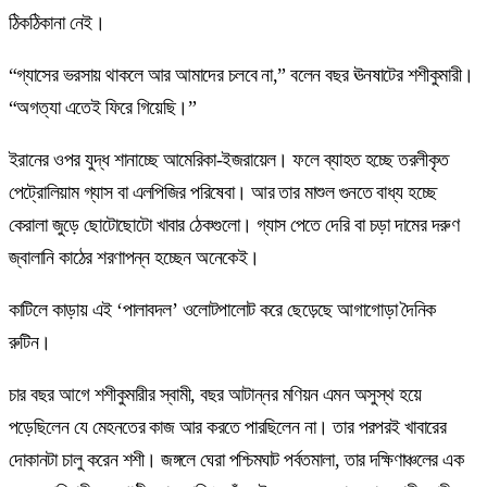
ঠিকঠিকানা নেই।
“গ্যাসের ভরসায় থাকলে আর আমাদের চলবে না,” বলেন বছর ঊনষাটের শশীকুমারী।
“অগত্যা এতেই ফিরে গিয়েছি।”
ইরানের ওপর যুদ্ধ শানাচ্ছে আমেরিকা-ইজরায়েল। ফলে ব্যাহত হচ্ছে তরলীকৃত
পেট্রোলিয়াম গ্যাস বা এলপিজির পরিষেবা। আর তার মাশুল গুনতে বাধ্য হচ্ছে
কেরালা জুড়ে ছোটোছোটো খাবার ঠেকগুলো। গ্যাস পেতে দেরি বা চড়া দামের দরুণ
জ্বালানি কাঠের শরণাপন্ন হচ্ছেন অনেকেই।
কাটিলে কাড়ায় এই ‘পালাবদল’ ওলোটপালোট করে ছেড়েছে আগাগোড়া দৈনিক
রুটিন।
চার বছর আগে শশীকুমারীর স্বামী, বছর আটান্নর মণিয়ন এমন অসুস্থ হয়ে
পড়েছিলেন যে মেহনতের কাজ আর করতে পারছিলেন না। তার পরপরই খাবারের
দোকানটা চালু করেন শশী। জঙ্গলে ঘেরা পশ্চিমঘাট পর্বতমালা, তার দক্ষিণাঞ্চলের এক