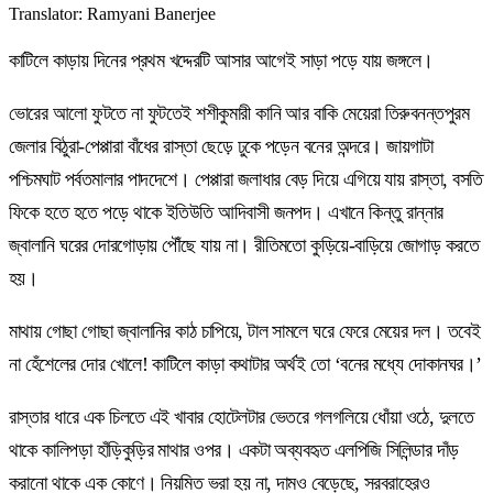
Translator
:
Ramyani Banerjee
কাটিলে কাড়ায় দিনের প্রথম খদ্দেরটি আসার আগেই সাড়া পড়ে যায় জঙ্গলে।
ভোরের আলো ফুটতে না ফুটতেই শশীকুমারী কানি আর বাকি মেয়েরা তিরুবনন্তপুরম
জেলার বিঠুরা-পেপ্পারা বাঁধের রাস্তা ছেড়ে ঢুকে পড়েন বনের অন্দরে। জায়গাটা
পশ্চিমঘাট পর্বতমালার পাদদেশে। পেপ্পারা জলাধার বেড় দিয়ে এগিয়ে যায় রাস্তা, বসতি
ফিকে হতে হতে পড়ে থাকে ইতিউতি আদিবাসী জনপদ। এখানে কিন্তু রান্নার
জ্বালানি ঘরের দোরগোড়ায় পৌঁছে যায় না। রীতিমতো কুড়িয়ে-বাড়িয়ে জোগাড় করতে
হয়।
মাথায় গোছা গোছা জ্বালানির কাঠ চাপিয়ে, টাল সামলে ঘরে ফেরে মেয়ের দল। তবেই
না হেঁশেলের দোর খোলে! কাটিলে কাড়া কথাটার অর্থই তো ‘বনের মধ্যে দোকানঘর।’
রাস্তার ধারে এক চিলতে এই খাবার হোটেলটার ভেতরে গলগলিয়ে ধোঁয়া ওঠে, দুলতে
থাকে কালিপড়া হাঁড়িকুড়ির মাথার ওপর। একটা অব্যবহৃত এলপিজি সিলিন্ডার দাঁড়
করানো থাকে এক কোণে। নিয়মিত ভরা হয় না, দামও বেড়েছে, সরবরাহেরও