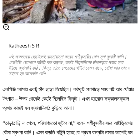
Ratheesh S R
এই জঙ্গলঘেরা হোটেলেই রান্নাবান্না করেন শশীকুমারীর বোন সুমা কুমারী কানি।
এলপিজি জোগানে ঘাটতি যত বাড়ছে, ততই নিত্যদিনের রাঁধাবাড়ার সহায় হয়ে
উঠছে জ্বালানি কাঠ। কিন্তু তাতে মেয়েদের খাটনি যেমন বাড়ে, ধোঁয়া আর তাতও
সইতে হয় অনেকটা বেশি
এলপিজি আসায় একটু হাঁপ ছাড়া গিয়েছিল। কাঠকুট জোগাড়ে সময় নষ্ট আর ধোঁয়ার
উৎপাত – উভয় থেকেই রেহাই মিলেছিল কিছুটা। এখন হররোজ সক্কালসক্কাল
প্রথম কাজই হল জ্বালানিকাঠ কুড়িয়ে আনা।
“তাড়াতাড়ি না গেলে, পরিমাণমতো জুটবে না,” বলেন শশীকুমারীর বছর আটত্রিশের
বৌমা স্বপ্না কানি। এমন বাড়তি খাটুনি হচ্ছে যে প্রথম রান্নাটা নামার আগেই দম