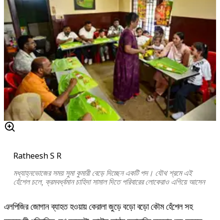
Ratheesh S R
মধ্যাহ্নভোজের সময় সুমা কুমারী বেড়ে দিচ্ছেন একটি পদ। যৌথ শ্রমে এই
হেঁশেল চলে, ক্রমবর্ধ্বমান চাহিদা সামাল দিতে পরিবারের লোকেরাও এগিয়ে আসেন
এলপিজির জোগান ব্যাহত হওয়ায় কেরালা জুড়ে বড়ো বড়ো কৌম হেঁশেল সহ