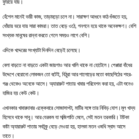
ফুরিয়ে যায়।
হেঁশেল মানেই ভারী কাজ, তাড়াহুড়ো চলে না। সারাক্ষণ আগুনে কাঠ গুঁজতে হয়,
ধোঁয়ায় ভরে যায় সারা কামরা। তাত বেড়ে ওঠে, গনগনে হয়ে থাকে অনেকক্ষণ। বেশি
সংখ্যক মানুষের রান্না করতে গেলে সময়ও লাগে বেশি।
এদিকে খদ্দেরের সংখ্যাটা দিনদিন বেড়েই চলেছে।
বেলা বাড়তে না বাড়তে একটা জায়গাও আর খালি থাকে না হোটেলে। পেপ্পারা বাঁধের
উদ্দেশে বেরোনো লোকজন তো বটেই, বিঠুরা আর পালোড়ের মতো কাছেপিঠের শহর-
গঞ্জ থেকেও অনেকে আসে। অ্যারারুট পাতায় খাবার পরিবেশন করা হয়, এটা শুনেও
হাজির হয় কেউ কেউ।
এখানকার খাবারদাবার এক্কেবারে সোজাসাপ্টা, মাটির সঙ্গে তার নিবিড় যোগ।মূল খাদ্য
হিসেবে থাকে সাবু। আর যেরকম যা সব্জিপাতি মেলে, সেই মতন তরকারি। টাটকা
কাটা অ্যারারুট পাতায় সবটুকু বেড়ে দেওয়া হয়, হালকা মতন ওষধি স্বাদ আসে
তাতে।