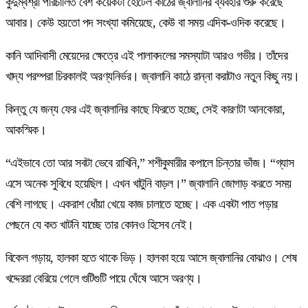
কুদুম্বশ্রী পরিচালিত বেশ কয়েকটা হোটেল কাঠের জ্বালানির ব্যবহার শুরু করেছে
আবার। কেউ হয়তো পদ সংখ্যা কমিয়েছে, কেউ বা সময় এদিক-ওদিক করেছে।
কানি আদিবাসী মেয়েদের ক্ষেত্রে এই পালাবদলের সমস্যাটা আরও গভীর। তাঁদের
খাদ্য পরম্পরা চিরকালই অরণ্যনির্ভর। জ্বালানি কাঠে রান্না করাটাও নতুন কিছু নয়।
কিন্তু যে জন্য ফের এই জ্বালানির কাছে ফিরতে হচ্ছে, সেই কারণটা আনকোরা,
আকস্মিক।
“এইভাবে তো আর সবটা ভেবে রাখিনি,” শশীকুমারীর কপালে চিন্তার ভাঁজ। “গ্যাস
এসে অনেক সুবিধে হয়েছিল। এখন খাটুনি বাড়ল।” জ্বালানি জোগাড় করতে সময়
বেশি লাগছে। একরাশ ধোঁয়া খেয়ে কাজ চালাতে হচ্ছে। এক একটা পাত পড়ার
পেছনে যে কত খাটনি যাচ্ছে তার কোনও হিসেব নেই।
বিকেল গড়ায়, হালকা হতে থাকে ভিড়। হালকা হয়ে আসে জ্বালানির বোঝাও। শেষ
খদ্দেররা বেরিয়ে গেলে গুটিগুটি পায়ে ঘেঁষে আসে অরণ্য।