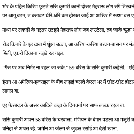
भोर के पहिल किरिण फूटते ससि कुमारी कानी दोसर मेहरारू लोग संगे तिरुवन
पर आगू बढ़म, त बसावट धीरे-धीरे कम होखत जाई आ आखिर में रउआ बस एगो 
माथा पर लकड़ी के गट्ठर उठइले मेहरारू लोग जब लउटेला, तब जाके चूल्हा जर
रोड किनारे के एह ढाबा में धुंआ उठता, आ करिया-करिया बरतन-बासन पर म
मिली, एकरो ठिकाना नइखे रह गइल.
“गैस पर अब निर्भर ना रहल जा सके,” 59 बरिस के ससि कुमारी कहेली. “एह
ईरान आ अमेरिका-इजराइल के बीच लड़ाई चलते केरल भर में छोट-छोट होटल आ ढ
लागल बा.
एह फेरबदल के असर काटिले कड़ा के दिनचर्या पर साफ लउक रहल बा.
ससि कुमारी आपन 58 बरिस के घरवाला, मणियन के बेमार पड़ला आ मजूरी करे
बनिहा से आवत रहे. जमीन आ जंलग से जुड़ल रसोई आ देसी खाना.