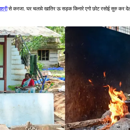
बश्री
से करजा. घर चलावे खातिर ऊ सड़क किनारे एगो छोट रसोई सुरु कर देली