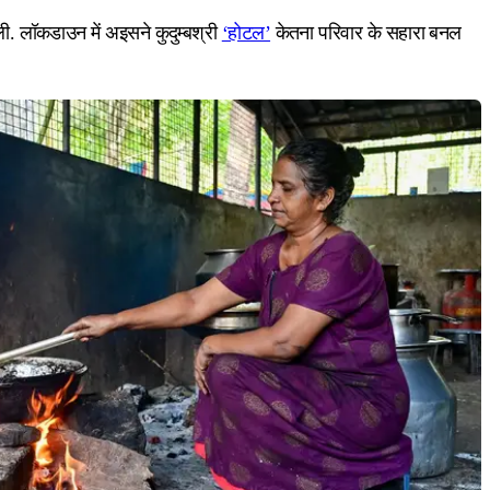
. लॉकडाउन में अइसने कुदुम्बश्री
‘होटल’
केतना परिवार के सहारा बनल