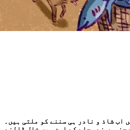
 اب شاذ و نادر ہی سننے کو ملتی ہیں۔
 جنہوں نے محلے کے امن میں خلل ڈالنے