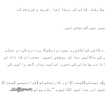
ک رشتہ قائم کر دیتا تھا۔ خرید و فروخت کے
یوں میں گونجتی تھی۔
 کے گنٹور ضلع میں واقع میرے گاؤں کولکلورو میں دودیکولا برادری کی دو مسلم
کی مالائیں بنا کر بیچتی تھیں۔ مجھے ان کا نام تو
انا سے پڑھائی کی تھی، اس لیے ہمار گھر والوں کی
، بینٹی (گیندا) اور کاربّنتولو (فرانسیسی گیندا)
کے پھولوں سے مالا بنا کر بیچتی تھیں۔ وہ پھولوں کو بانس کی ٹوکری میں لے کر اپنی کہنی سے لٹکائے گھومتیں اور صدائیں لگاتیں، ’’ملّے پولو (మల్లేపూలూ)،