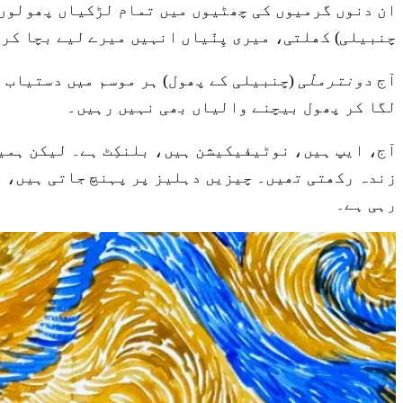
ان دنوں گرمیوں کی چھٹیوں میں تمام لڑکیاں پھولوں 
چنبیلی) کھلتی، میری پِنّیاں انہیں میرے لیے بچا کر
آج
دونترملّی
(چنبیلی کے پھول) ہر موسم میں دستیاب 
لگا کر پھول بیچنے والیاں بھی نہیں رہیں۔
آج، ایپ ہیں، نوٹیفیکیشن ہیں، بلنکِٹ ہے۔ لیکن ہمی
زندہ رکھتی تھیں۔ چیزیں دہلیز پر پہنچ جاتی ہیں، لی
رہی ہے۔