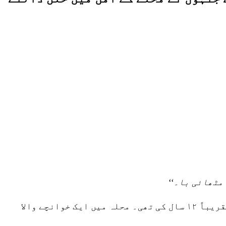
 مٹھائی با۔‘‘
یہ بہار کی راجدھانی پٹنہ کا چاند پور بیلا محلہ تھا۔ گرمی کی ایک بوجھل دوپہر تھی۔ اس وقت میری عمر تقریباً ۱۲ سال کی تھی۔ محلہ میں ایک خوانچے والا