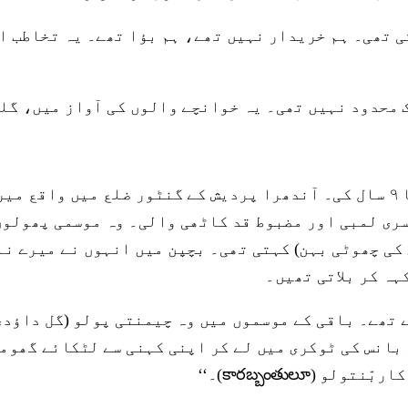
 تھی۔ ہم خریدار نہیں تھے، ہم بؤا تھے۔ یہ تخاطب ای
ک محدود نہیں تھی۔ یہ خوانچے والوں کی آواز میں، گل
یہ ۱۹۸۹ کی بات ہے۔ میں بہت چھوٹی تھی، تقریباً ۸ یا ۹ سال کی۔ آندھرا پردیش
ری لمبی اور مضبوط قد کاٹھی والی۔ وہ موسمی پھولوں 
ں کی چھوٹی بہن) کہتی تھی۔ بچپن میں انہوں نے میرے ن
کہہ کر بلاتی تھیں۔
تھے۔ باقی کے موسموں میں وہ چیمنتی پولو (گل داؤدی)