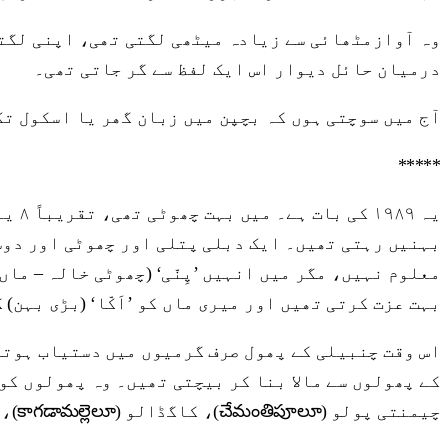
وہ آوازمٹھائی سے زیادہ میٹھی لگتی تھی، اپنی لگتی
درمیان حائل دیوار اس ایک لفظ سے گر جاتی تھی۔
آج میں سوچتی ہوں کہ بچپن میں زبان گھر یا اسکول ت
*****
بہنیں رہتی تھیں۔ ایک دبلی پتلی اور چھوٹی اور دوس
معلوم نہیں، مگر میں انہیں ’پِنّی‘ (چھوٹی خالہ – ما
بہت عزت کرتی تھیں اور میری ماں کو ’اَکّا‘ (بڑی بہن) 
اس وقت چنبیلی کے پھول صرف گرمیوں میں دستیاب ہوتے 
چیمنتی پولو (చేమంతిపూలూ)، کاگڈالو (కాగడామల్లెలూ)، کاربّنتولو (కారబ్బంతులూ)۔‘‘