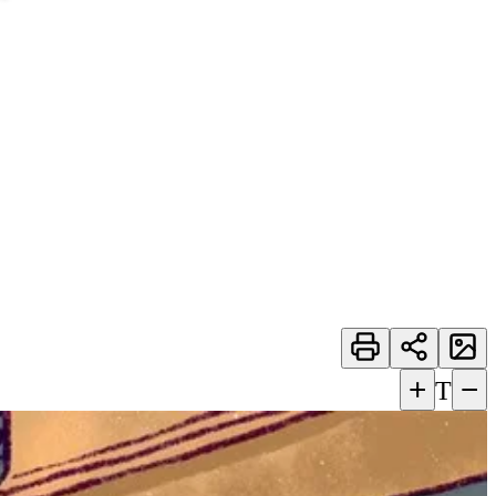
+
−
T