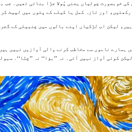
کی خوبصورت چوٹیاں یعنی پُولا جڑا بناتی تھیں۔ جب ب
 رکھتیں، اور تازہ کمل یا کیلے کے پتوں میں لپیٹ کر
ہیں، لیکن اب لڑکیاں اپنے بالوں میں چنبیلی کے گجرے
ں ہمارے ناموں سے مخاطب کرنے والی آوازیں نہیں ہیں
کن کوئی آواز نہیں آتی۔ نہ ’’بؤا‘‘ نہ ’’چنّا‘‘۔ سہو