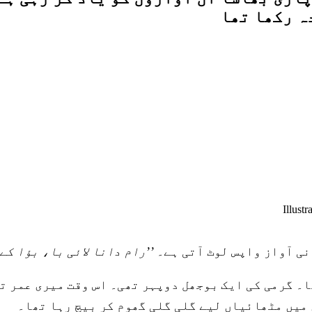
ہ رکھا تھا
Illustr
نی آواز واپس لوٹ آتی ہے۔
’’رام دانا لائی با، بؤا کے
 میں مٹھائیاں لیے گلی گلی گھوم کر بیچ رہا تھا۔