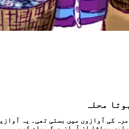
وتا محلہ
رہ کی آوازوں میں بستی تھی۔ یہ آوازیں
پاری بھاشا ان آوازوں کو یاد کر رہی ہے