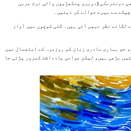
ھی
دونترملّی
(دوہری پنکھڑیوں والی نرم عربی
 چپکے سے میرے حوالے کر دیتیں۔
 لگائے نظر نہیں آتی ہیں۔ گلی کوچوں میں آواز
، جو ہماری مادری زبان کو روزمرہ کے استعمال میں
لتیں بڑھی ہیں، لیکن عوامی یادداشت کمزور پڑتی جا