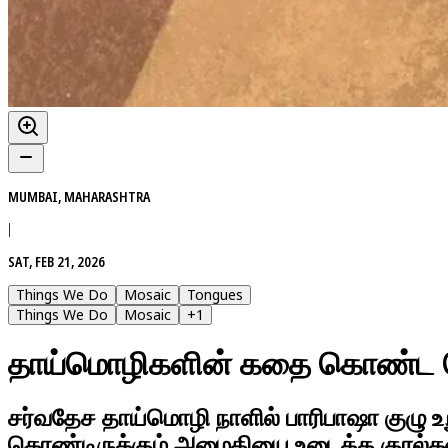
MUMBAI, MAHARASHTRA
|
SAT, FEB 21, 2026
Things We Do
Mosaic
Tongues
Things We Do
Mosaic
+
1
தாய்மொழிகளின் கதை கொண்ட த
சர்வதேச தாய்மொழி நாளில் பாரிபாஷா குழு உற
கொண்டிருக்கும் அமைதியை உடைத்த குரல்க