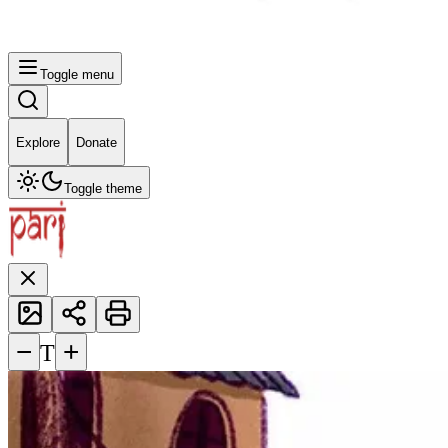
Toggle menu
Explore
Donate
Toggle theme
−
+
T