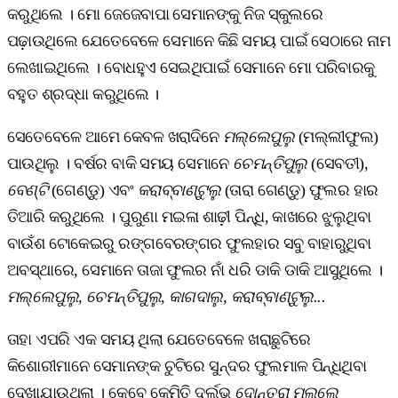
କରୁଥିଲେ । ମୋ ଜେଜେବାପା ସେମାନଙ୍କୁ ନିଜ ସ୍କୁଲରେ
ପଢ଼ାଉଥିଲେ ଯେତେବେଳେ ସେମାନେ କିଛି ସମୟ ପାଇଁ ସେଠାରେ ନାମ
ଲେଖାଇଥିଲେ । ବୋଧହୁଏ ସେଇଥିପାଇଁ ସେମାନେ ମୋ ପରିବାରକୁ
ବହୁତ ଶ୍ରଦ୍ଧା କରୁଥିଲେ ।
ସେତେବେଳେ ଆମେ କେବଳ ଖରାଦିନେ
ମଲ୍ଲେପୁଲୁ
(ମଲ୍ଲୀଫୁଲ)
ପାଉଥିଲୁ । ବର୍ଷର ବାକି ସମୟ ସେମାନେ
ଚେମନ୍ତିପୁଲୁ
(ସେବତୀ),
ବେଣ୍ଟି
(ଗେଣ୍ଡୁ) ଏବଂ
କରାବ୍‌ବାଣ୍ଟୁଲୁ
(ତାରା ଗେଣ୍ଡୁ) ଫୁଲର ହାର
ତିଆରି କରୁଥିଲେ । ପୁରୁଣା ମଇଳା ଶାଢ଼ୀ ପିନ୍ଧି, କାଖରେ ଝୁଲୁଥିବା
ବାଉଁଶ ଟୋକେଇରୁ ରଙ୍ଗବେରଙ୍ଗର ଫୁଲହାର ସବୁ ବାହାରୁଥିବା
ଅବସ୍ଥାରେ, ସେମାନେ ତାଜା ଫୁଲର ନାଁ ଧରି ଡାକି ଡାକି ଆସୁଥିଲେ ।
ମଲ୍ଲେପୁଲୁ, ଚେମନ୍ତିପୁଲୁ, କାଗଦାଲୁ, କରାବ୍‌ବାଣ୍ଟୁଲୁ...
ତାହା ଏପରି ଏକ ସମୟ ଥିଲା ଯେତେବେଳେ ଖରାଛୁଟିରେ
କିଶୋରୀମାନେ ସେମାନଙ୍କ ଚୁଟିରେ ସୁନ୍ଦର ଫୁଲମାଳ ପିନ୍ଧିଥିବା
ଦେଖାଯାଉଥିଲା । କେବେ କେମିତି ଦୁର୍ଲଭ
ଦୋନ୍ତରା ମଲ୍ଲେ