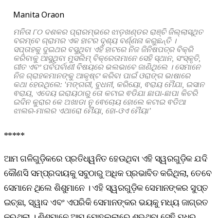
Manita Oraon
ମନିତା
୮୦
ଦଶକର
ପ୍ରାରମ୍ଭରେ
ଝାଡ଼ଖଣ୍ଡର
ରାଞ୍ଚି
ଜିଲ୍ଲାସ୍ଥିତ
ବରମ୍ବେ
ଗ୍ରାମର
ଏକ
ହାଟର
ଦୃଶ୍ୟ
ବର୍ଣ୍ଣନା
କରୁଛନ୍ତି
।
ସପ୍ତାହକୁ
ଦୁଇଥର
ବସୁଥିବା
ଏହି
ହାଟରେ
ନିଜ
ଜିନିଷପତ୍ର
ବିକ୍ରି
କରିବାକୁ
ଆସୁଥିବା
ମୁସଲିମ୍
ବିକ୍ରେତାମାନେ
ସେହି
ସ୍ଥାନ
,
ସଂସ୍କୃତି
,
ଗୀତ
ଏବଂ
ପର୍ବପର୍ବାଣୀ
ବିଷୟରେ
ଭଲଭାବେ
ଜାଣିଥିଲେ
।
ସେମାନେ
ନିଜ
ଗ୍ରାହକମାନଙ୍କୁ
ଆକୃଷ୍ଟ
କରିବା
ପାଇଁ
ଓରାଙ୍ଗ
ଭାଷାରେ
କଥା
ହେଉଥିଲେ
: '
ମଙ୍ଗରୀ
,
ବୁଧନୀ
,
କରିୟୋ
,
ଵରାୟ ମୈଯା
,
ଇସାନ
ଵରାୟ, ଏଦେୟ ଇରାୟଠାରୁ ତୋ କଟାଇ ଵଡିଯା ଛାପା-ଛାପା
କିଚରି
ଇଦିନ କୁରାର କେ ଅଖାଡା ନୁ ଵେଚୋୟ ହୋଲେ କଟାଇ ଵଡିଆ
ଝାଲର-ମାଲର ଏଥାରୋ ମୈୟା, ହୋ-ଓଏ ମୈୟା’
*****
ଆମ ଗଳିଗୁଡ଼ିକରେ ପ୍ରତିଧ୍ୱନିତ ହେଉଥିବା ଏହି ସ୍ୱରଗୁଡ଼ିକ ଯଦି
କୌଣସି ସମ୍ପ୍ରଦାୟକୁ ସବୁଠାରୁ ଅଧିକ ପ୍ରଭାବିତ କରିଥିଲା, ତେବେ
ସେମାନେ ଥିଲେ ଶିଶୁମାନେ । ଏହି ସ୍ୱରଗୁଡ଼ିକ ସେମାନଙ୍କର ସୁପ୍ତ
ଇଚ୍ଛା, ସ୍ୱାଦ ଏବଂ ଏପରିକି ସେମାନଙ୍କର ଭୟକୁ ମଧ୍ୟ ଜାଗ୍ରତ
କରୁଥିଲା । ଶିଶୁମାନେ ଆମ ମୋହଲ୍ଲାରେ ଶୁଭୁଥିବା ସେହି ମଧୁର