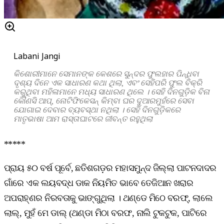
Labani Jangi
କିଶୋରୀମାନେ
ସେମାନଙ୍କ
କେଶରେ
ସୁନ୍ଦର
ଫୁଲହାର
ପିନ୍ଧିବା
ଦୃଶ୍ୟ
ଦିନେ
ଏକ
ସାଧାରଣ
କଥା
ଥିଲା
,
ଏବଂ
ସେହିପରି
ଫୁଲ
ବିକ୍ରି
କରୁଥିବା
ମହିଳାମାନେ
ମଧ୍ୟ
ସାଧାରଣ
ଥିଲେ
।
ସେହି
ଦିନଗୁଡ଼ିକ
ବିନା
କୌଣସି
ଆପ୍
‌,
ନୋଟିଫିକେସନ୍
କିମ୍ବା
ଘର
ଦୁଆରମୁହଁରେ
ସେବା
ଯୋଗାଇ
ଦେବାର
ବ୍ୟବସ୍ଥା
ନଥିଲା
।
ସେହି
ଦିନଗୁଡ଼ିକରେ
ମାତୃଭାଷା
ଆମ
ରାସ୍ତାଘାଟରେ
ଜୀବନ୍ତ
ରହୁଥିଲା
*****
ପ୍ରାୟ ୫୦ ବର୍ଷ ପୂର୍ବେ, ଛତିଶଗଡ଼ର ମହାସମୁନ୍ଦ ଜିଲ୍ଲା ପାଟନଦାଦର
ଗାଁରେ ଏକ ଲୟବଦ୍ଧ ଡାକ ନିୟମିତ ଭାବେ ତେଜିଆନ ଖରାର
ଅପରାହ୍ଣର ନିରବତାକୁ ଭାଙ୍ଗୁଥିଲା । ଥଣ୍ଡେ ମିଠେ ବରଫ୍, ଲାଲେ
ଲାଲ୍, ମୁହଁ ମେ ଡାଲ୍ (ଥଣ୍ଡା ମିଠା ବରଫ, ନାଲି ଟୁକଟୁକ, ପାଟିରେ