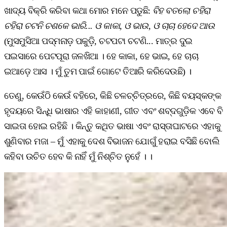
ଖାଦ୍ୟ ବିକ୍ରି କରିବା କଥା ମୋର ମନେ ପଡୁଛି:
ବିହ ବତଲୋ ଚହିରା
ଚହିରା ଚଟନି ଚଶକେ ଭାରି... ଓ କାକା, ଓ ଭାଉ, ଓ ଚାଚା ହେଦେ ଆଉ
(ମୁସମୁସିଆ ପଦ୍ମନାଡ଼ ପକୁଡ଼ି, ଚଟପଟା ଚଟଣି... ମାତ୍ର ଦୁଇ
ପଇସାରେ ପେଟପୂରା ଜଳଖିଆ । ହେ କାକା, ହେ ଭାଇ, ହେ ଚାଚା
ଇଆଡ଼େ ଆସ । ମୁଁ ତୁମ ପାଇଁ ଗୋଟେ ତିଆରି କରିଦେଉଛି) ।
ତେଣୁ, କେଉଁଠି କେଉଁ ବହିରେ, କିଛି ଚଳଚ୍ଚିତ୍ରରେ, କିଛି ବୟସ୍କଙ୍କ
ହୃଦୟରେ ସିନ୍ଧି ଭାଷାର ଏହି କାହାଣୀ, ଗୀତ ଏବଂ ଶବ୍ଦଗୁଡ଼ିକ ଏବେ ବି
ସାଇତା ହୋଇ ରହିଛି । କିନ୍ତୁ କଥିତ ଭାଷା ଏବଂ ରାସ୍ତାଘାଟରେ ଏହାକୁ
ଶୁଣିବାର ମଜା – ମୁଁ ଏହାକୁ ଦେଶ ବିଭାଜନ ଯୋଗୁଁ ହରାଇ ବସିଛି ବୋଲି
କହିବା ଉଚିତ ହେବ କି ନାହିଁ ମୁଁ ନିଶ୍ଚିତ ନୁହେଁ । ।