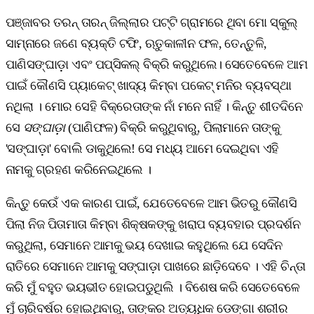
ପଞ୍ଜାବର ତରନ୍ ତାରନ୍ ଜିଲ୍ଲାର ପଟ୍ଟି ଗ୍ରାମରେ ଥିବା ମୋ ସ୍କୁଲ୍
ସାମ୍ନାରେ ଜଣେ ବ୍ୟକ୍ତି ଟଫି, ଋତୁକାଳୀନ ଫଳ, ତେନ୍ତୁଳି,
ପାଣିସଙ୍ଘାଡ଼ା ଏବଂ ପପ୍‌ସିକଲ୍ ବିକ୍ରି କରୁଥିଲେ। ସେତେବେଳେ ଆମ
ପାଇଁ କୌଣସି ପ୍ୟାକେଟ୍ ଖାଦ୍ୟ କିମ୍ବା ପକେଟ୍ ମନିର ବ୍ୟବସ୍ଥା
ନଥିଲା । ମୋର ସେହି ବିକ୍ରେତାଙ୍କ ନାଁ ମନେ ନାହିଁ । କିନ୍ତୁ ଶୀତଦିନେ
ସେ
ସଙ୍ଘାଡ଼ା
(ପାଣିଫଳ) ବିକ୍ରି କରୁଥିବାରୁ, ପିଲାମାନେ ତାଙ୍କୁ
'ସଙ୍ଘାଡ଼ା' ବୋଲି ଡାକୁଥିଲେ! ସେ ମଧ୍ୟ ଆମେ ଦେଇଥିବା ଏହି
ନାମକୁ ଗ୍ରହଣ କରିନେଇଥିଲେ ।
କିନ୍ତୁ କେଉଁ ଏକ କାରଣ ପାଇଁ, ଯେତେବେଳେ ଆମ ଭିତରୁ କୌଣସି
ପିଲା ନିଜ ପିତାମାତା କିମ୍ବା ଶିକ୍ଷକଙ୍କୁ ଖରାପ ବ୍ୟବହାର ପ୍ରଦର୍ଶନ
କରୁଥିଲା, ସେମାନେ ଆମକୁ ଭୟ ଦେଖାଇ କହୁଥିଲେ ଯେ ସେଦିନ
ରାତିରେ ସେମାନେ ଆମକୁ ସଙ୍ଘାଡ଼ା ପାଖରେ ଛାଡ଼ିଦେବେ । ଏହି ଚିନ୍ତା
କରି ମୁଁ ବହୁତ ଭୟଭୀତ ହୋଇପଡୁଥିଲି । ବିଶେଷ କରି ସେତେବେଳେ
ମୁଁ ଚାରିବର୍ଷର ହୋଇଥିବାରୁ, ତାଙ୍କର ଅତ୍ୟଧିକ ଡେଙ୍ଗା ଶରୀର