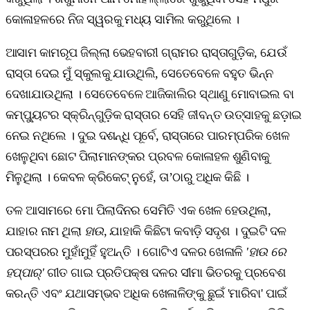
କୋଳାହଳରେ ନିଜ ସ୍ୱରକୁ ମଧ୍ୟ ସାମିଲ କରୁଥିଲେ ।
ଆସାମ କାମରୂପ ଜିଲ୍ଲା ଭେହବାରୀ ଗ୍ରାମର ରାସ୍ତାଗୁଡ଼ିକ, ଯେଉଁ
ରାସ୍ତା ଦେଇ ମୁଁ ସ୍କୁଲକୁ ଯାଉଥିଲି, ସେତେବେଳେ ବହୁତ ଭିନ୍ନ
ଦେଖାଯାଉଥିଲା । ସେତେବେଳେ ଆଜିକାଲିର ସ୍ଥାଣୁ ମୋବାଇଲ ବା
କମ୍ପ୍ୟୁଟର ସ୍କ୍ରିନ୍‌ଗୁଡ଼ିକ ରାସ୍ତାର ସେହି ଜୀବନ୍ତ ଉତ୍ସାହକୁ ଛଡ଼ାଇ
ନେଇ ନଥିଲେ । ଦୁଇ ଦଶନ୍ଧି ପୂର୍ବେ, ରାସ୍ତାରେ ପାରମ୍ପରିକ ଖେଳ
ଖେଳୁଥିବା ଛୋଟ ପିଲାମାନଙ୍କର ପ୍ରବଳ କୋଳାହଳ ଶୁଣିବାକୁ
ମିଳୁଥିଲା । କେବଳ କ୍ରିକେଟ୍ ନୁହେଁ, ତା’ଠାରୁ ଅଧିକ କିଛି ।
ତଳ ଆସାମରେ ମୋ ପିଲାଦିନର ସେମିତି ଏକ ଖେଳ ହେଉଥିଲା,
ଯାହାର ନାମ ଥିଲା
ହାଉ
, ଯାହାକି କିଛିଟା କବାଡ଼ି ସଦୃଶ । ଦୁଇଟି ଦଳ
ପରସ୍ପରର ମୁହାଁମୁହିଁ ହୁଅନ୍ତି । ଗୋଟିଏ ଦଳର ଖେଳାଳି
'ହାଉ ରେ
ହପ୍ପାର୍‌'
ଗୀତ ଗାଇ ପ୍ରତିପକ୍ଷ ଦଳର ସୀମା ଭିତରକୁ ପ୍ରବେଶ
କରନ୍ତି ଏବଂ ଯଥାସମ୍ଭବ ଅଧିକ ଖେଳାଳିଙ୍କୁ ଛୁଇଁ 'ମାରିବା' ପାଇଁ