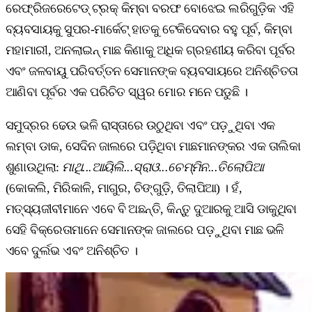
ରେଫ୍ରିଜରେଟେଡ୍ ଟ୍ରକ୍ କିମ୍ବା ବରଫ ବୋଝେଇ ଲରିଗୁଡ଼ିକ ଏହି
ବ୍ୟବସାୟକୁ ସୁପର-ମାର୍କେଟ୍ ହାତକୁ ଟେକିଦେବାର ବହୁ ପୂର୍ବ, କିମ୍ବା
ମହାମାରୀ, ଅନଲାଇନ୍ ମାଛ କିଣାକୁ ଅଧିକ ଗ୍ରହଣୀୟ କରିବା ପୂର୍ବର
ଏବଂ ଜଳବାୟୁ ପରିବର୍ତ୍ତନ ସେମାନଙ୍କ ବ୍ୟବସାୟରେ ଅନିଶ୍ଚିତତା
ଆଣିବା ପୂର୍ବର ଏକ ପରିଚିତ ସ୍ୱର ମୋର ମନେ ପଡୁଛି ।
ସମୁଦ୍ରର ଢେଉ ଭଳି ରାସ୍ତାରେ ଉଠୁଥିବା ଏବଂ ପଡ଼ୁଥିବା ଏକ
ଲମ୍ବା ଡାକ, ସେଦିନ ଜାଲରେ ପଡ଼ିଥିବା ମାଛମାନଙ୍କର ଏକ ତାଲିକା
ଶୁଣାଉଥିଲା:
ମାଥି...ଆୟିଲି...ସ୍ରାଓ...ଚେମ୍ମିନ...ତିଲୋପିଆ
(କୋକଲି, ମିରିକାଳି, ମାଗୁର, ଚିଙ୍ଗୁଡ଼ି, ତିଲାପିଆ) । ହଁ,
ମତ୍ସ୍ୟଜୀବୀମାନେ ଏବେ ବି ଅଛନ୍ତି, କିନ୍ତୁ ଦୁଆରକୁ ଆସି ଡାକୁଥିବା
ସେହି ବିକ୍ରେତାମାନେ ସେମାନଙ୍କ ଜାଲରେ ପଡ଼ୁଥିବା ମାଛ ଭଳି
ଏବେ ଦୁର୍ଲଭ ଏବଂ ଅନିଶ୍ଚିତ ।