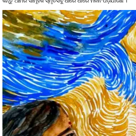
କିନ୍ତୁ ଆମର ସାମୂହିକ ସ୍ମୃତିସବୁ ଧୀରେ ଧୀରେ ମଳିନ ପଡ଼ିଯାଉଛି ।