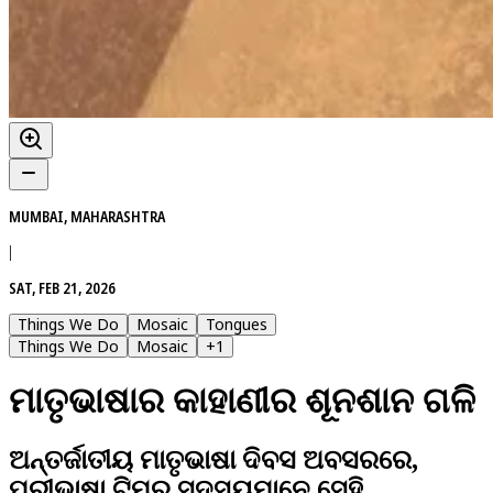
MUMBAI, MAHARASHTRA
|
SAT, FEB 21, 2026
Things We Do
Mosaic
Tongues
Things We Do
Mosaic
+
1
ମାତୃଭାଷାର କାହାଣୀର ଶୂନଶାନ ଗଳି
ଅନ୍ତର୍ଜାତୀୟ ମାତୃଭାଷା ଦିବସ ଅବସରରେ,
ପରୀଭାଷା ଟିମ୍‌ର ସଦସ୍ୟମାନେ ସେହି