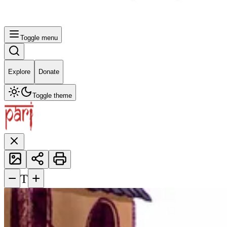
Toggle menu
Explore
Donate
Toggle theme
−
+
T