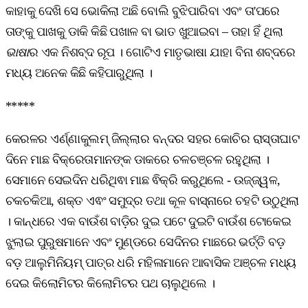
କାହାକୁ ଦେଖି ସେ ଭୋକିଲା ଅଛି ବୋଲି ବୁଝିପାରିବା ଏବଂ ତା'ପରେ
ତାଙ୍କୁ ପାଖକୁ ଡାକି କିଛି ପଖାଳ ବା ଭାତ ଖୁଆଇବା – ତାହା ହିଁ ଥିଲା
ଭାଷା
ର ଏକ ନିଶବ୍ଦ ରୂପ । ଗୋଟିଏ ମାତୃଭାଷା ଯାହା ବିନା ଶବ୍ଦରେ
ମଧ୍ୟ ଅନେକ କିଛି କହିପାରୁଥିଲା ।
*****
କେରଳର ଏର୍ଣ୍ଣାକୁଲମ୍ ଜିଲ୍ଲାର ବନ୍ଦର ସହର କୋଚିର ରାସ୍ତାଘାଟ
ଦିନେ ମାଛ ବିକ୍ରେତାମାନଙ୍କ ଡାକରେ ଚଳଚଞ୍ଚଳ ରହୁଥିଲା ।
ସେମାନେ ସେଇଦିନ ଧରିଥିଵା ମାଛ ଵିକ୍ରି କରୁଥିଲେ - ଉଜ୍ଜ୍ୱଳ,
ଚକଚକିଆ, ଶକ୍ତ ଏଵଂ ସମୁଦ୍ର ତଥା କୂଳ ବାସ୍ନାରେ ଚହଟି ଉଠୁଥିଲା
। କାନ୍ଧରେ ଏକ ବାଉଁଶ ବାଡ଼ିର ଦୁଇ ପଟେ ଦୁଇଟି ବାଉଁଶ ଟୋକେଇ
ଝୁଲାଇ ପୁରୁଷମାନେ ଏବଂ ମୁଣ୍ଡରେ ସେଦିନର ମାଛରେ ଭର୍ତ୍ତି ବଡ଼
ବଡ଼ ଆଲୁମିନିୟମ୍ ପାତ୍ର ଧରି ମହିଳାମାନେ ଆବାସିକ ଅଞ୍ଚଳ ମଧ୍ୟ
ଦେଇ କିଲୋମିଟର କିଲୋମିଟର ପଥ ଚାଲୁଥିଲେ ।