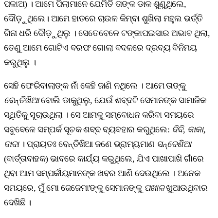
ପକାଅ) । ଆମେ ପିଲାମାନେ ଯେମିତି ତାଙ୍କ ଡାକ ଶୁଣୁଥିଲେ,
ଦୌଡ଼ୁଥିଲେ। ଆମେ ହାତରେ ଚାଉଳ କିମ୍ବା ଶୁଖିଲା ମହୁଲ ଭର୍ତ୍ତି
ଗିନା ଧରି ଦୌଡ଼ୁଥିଲୁ । ସେତେବେଳେ ଟଙ୍କାପଇସାର ଅଭାବ ଥିଲା,
ତେଣୁ ଆମେ ଗୋଟିଏ ବରଫ ଗୋଲା ବଦଳରେ ଦ୍ରବ୍ୟ ବିନିମୟ
କରୁଥିଲୁ ।
ସେହି ଫେରିବାଲାଙ୍କ ନାଁ କେହି ଜାଣି ନଥିଲେ । ଆମେ ତାଙ୍କୁ
ବେନ୍ତିଖିଆ
ବୋଲି ଡାକୁଥିଲୁ, ଯେଉଁ ଶବ୍ଦଟି ସେମାନଙ୍କ ସାମାଜିକ
ସ୍ଥିତିକୁ ସୂଚାଉଥିଲା । ସେ ଆମକୁ ସମ୍ବୋଧନ କରିବା ସମୟରେ
ସବୁବେଳେ ସମ୍ପର୍କ ସୂଚକ ଶବ୍ଦ ବ୍ୟବହାର କରୁଥିଲେ:
ଦିଦି
,
କାକା
,
ଦାଦା
। ପ୍ରାୟତଃ ବେନ୍ତିଖିଆ ଜଣେ ଭ୍ରାମ୍ୟମାଣ
ସନ୍ଦେଶିଆ
(ବାର୍ତ୍ତାବାହକ) ଭାବରେ କାର୍ଯ୍ୟ କରୁଥିଲେ, ଯିଏ ପାଖାପାଖି ଗାଁରେ
ଥିବା ଆମ ସମ୍ପର୍କୀୟମାନଙ୍କ ଖବର ଆଣି ଦେଉଥିଲେ । ଅନେକ
ସମୟରେ, ମୁଁ ମୋ ଜେଜେମା'ଙ୍କୁ ସେମାନଙ୍କୁ
ପଖାଳ
ଖୁଆଉଥିବାର
ଦେଖିଛି ।