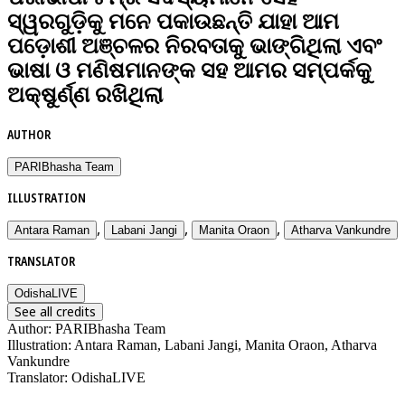
ସ୍ୱରଗୁଡ଼ିକୁ ମନେ ପକାଉଛନ୍ତି ଯାହା ଆମ
ପଡ଼ୋଶୀ ଅଞ୍ଚଳର ନିରବତାକୁ ଭାଙ୍ଗିଥିଲା ଏବଂ
ଭାଷା ଓ ମଣିଷମାନଙ୍କ ସହ ଆମର ସମ୍ପର୍କକୁ
ଅକ୍ଷୁର୍ଣ୍ଣ ରଖିଥିଲା
AUTHOR
PARIBhasha Team
ILLUSTRATION
,
,
,
Antara Raman
Labani Jangi
Manita Oraon
Atharva Vankundre
TRANSLATOR
OdishaLIVE
See all credits
Author
:
PARIBhasha Team
Illustration
:
Antara Raman, Labani Jangi, Manita Oraon, Atharva
Vankundre
Translator
:
OdishaLIVE