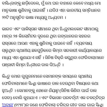
ବାସିନ୍ଦାଙ୍କୁ ଛାଡ଼ିଦେଲେ, ମୁଁ ମୋ ଘର ବାହାରେ କେବେ ମଧ୍ୟ ମୋ
ମାତୃଭାଷା ଶୁଣିବାକୁ ପାଇନାହିଁ । ଯଦିଓ ଏହା ଭାରତୀୟ ସମ୍ବିଧାନର
୨୨ଟି ଅନୁସୂଚିତ ଭାଷା ମଧ୍ୟରୁ ଅନ୍ୟତମ ।
ଭାରତ ଏବଂ ପାକିସ୍ତାନ ସୀମାରେ ଥିବା ହିନ୍ଦୁମଲକୋଟ ସୀମାଠାରୁ
ମାତ୍ର ୨୫ କିଲୋମିଟର ଦୂରରେ ଥିବା ଗଙ୍ଗାନଗର ସହରର
ରାସ୍ତାରେ ଆପଣ ଏହାକୁ ଶୁଣିବାକୁ ପାଇବେ ନାହିଁ । ବ୍ୟବସାୟ
ଚାଲୁଥିବା ସ୍ଥାନୀୟ ଛକଗୁଡ଼ିକରେ କିମ୍ବା ସରକାରୀ କାର୍ଯ୍ୟାଳୟରେ
ମଧ୍ୟ ଏହା ଶୁଣାଯାଏ ନାହିଁ । ଜିନିଷ ବିକ୍ରି କରୁଥିବା ଫେରିବାଲାମାନେ
ପଞ୍ଜାବୀ କିମ୍ବା ହିନ୍ଦୀରେ ଡାକ ଦିଅନ୍ତି ।
କିନ୍ତୁ ମୋର ଗୁରୁଜନମାନେ ସେମାନଙ୍କ ସମୟରେ ସ୍ଥାନୀୟ
ଫେରିବାଲାମାନେ ସିନ୍ଧି ଭାଷାରେ ଡାକ ଦେଉଥିବା ବିଷୟରେ କଥା
ହୁଅନ୍ତି । ସେମାନଙ୍କୁ
ହୋକୋ ଡିୟାନୁ
(ଜିନିଷ କିଣିବା ପାଇଁ ଡାକ
ଦେବା) ବୋଲି କୁହାଯାଏ । ଏବଂ ବିଭାଜନ ପରବର୍ତ୍ତୀ ଏକ ଚଳଚ୍ଚିତ୍ର
'ଅବାନା'
(୧୯୫୮)ର ଜଣେ ଫେରିବାଲା ଚରିତ୍ର ଗୀତ ଗାଇ ଗାଇ ସିନ୍ଧି