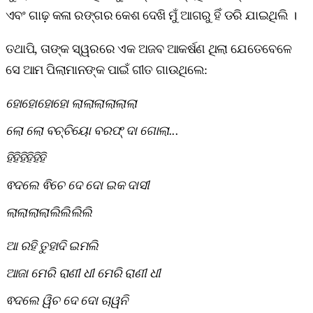
ଏବଂ ଗାଢ଼ କଳା ରଙ୍ଗର କେଶ ଦେଖି ମୁଁ ଆଗରୁ ହିଁ ଡରି ଯାଇଥିଲି ।
ତଥାପି, ତାଙ୍କ ସ୍ୱରରେ ଏକ ଅଜବ ଆକର୍ଷଣ ଥିଲା ଯେତେବେଳେ
ସେ ଆମ ପିଲାମାନଙ୍କ ପାଇଁ ଗୀତ ଗାଉଥିଲେ:
ହୋହୋହୋହୋ ଲାଲାଲାଲାଲାଲା
ଲୋ ଲୋ ବଚ୍ଚିୟୋ ବରଫ୍ ଦା ଗୋଲା...
ହିହିହିହିହିହି
ଵଦଲେ ଵିଚେ ଦେ ଦୋ ଇକ ଦାସୀ
ଲାଲାଲାଲାଲିଲିଲିଲି
ଆ ରହି ତୁହାଦି ଇମଲି
ଆଜା ମେରି ରାଣୀ ଧୀ ମେରି ରାଣୀ ଧୀ
ଵଦଲେ ୱିଚ ଦେ ଦୋ ଚାୱନି