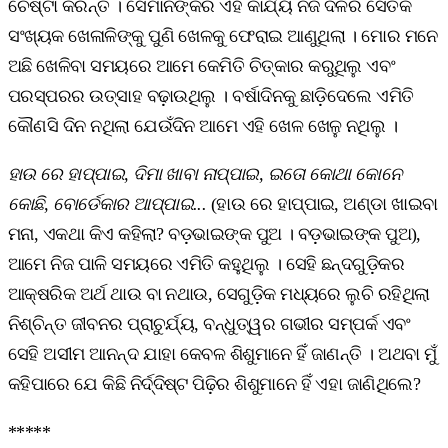
ଚେଷ୍ଟା କରନ୍ତି । ସେମାନଙ୍କର ଏହି କାର୍ଯ୍ୟ ନିଜ ଦଳର ସେତିକି
ସଂଖ୍ୟକ ଖେଳାଳିଙ୍କୁ ପୁଣି ଖେଳକୁ ଫେରାଇ ଆଣୁଥିଲା । ମୋର ମନେ
ଅଛି ଖେଳିବା ସମୟରେ ଆମେ କେମିତି ଚିତ୍କାର କରୁଥିଲୁ ଏବଂ
ପରସ୍ପରର ଉତ୍ସାହ ବଢ଼ାଉଥିଲୁ । ବର୍ଷାଦିନକୁ ଛାଡ଼ିଦେଲେ ଏମିତି
କୌଣସି ଦିନ ନଥିଲା ଯେଉଁଦିନ ଆମେ ଏହି ଖେଳ ଖେଳୁ ନଥିଲୁ ।
ହାଉ ରେ ହାପ୍ପାଇ, ଦିମା ଖାବା ନାପ୍ପାଇ, ଇତୋ କୋଥା କୋନେ
କୋଛି, ବୋର୍ଡେକାର ଆପ୍ପାଇ...
(ହାଉ ରେ ହାପ୍ପାଇ, ଅଣ୍ଡା ଖାଇବା
ମନା, ଏକଥା କିଏ କହିଲା? ବଡ଼ଭାଇଙ୍କ ପୁଅ । ବଡ଼ଭାଇଙ୍କ ପୁଅ),
ଆମେ ନିଜ ପାଳି ସମୟରେ ଏମିତି କହୁଥିଲୁ । ସେହି ଛନ୍ଦଗୁଡ଼ିକର
ଆକ୍ଷରିକ ଅର୍ଥ ଥାଉ ବା ନଥାଉ, ସେଗୁଡ଼ିକ ମଧ୍ୟରେ ଲୁଚି ରହିଥିଲା
ନିଶ୍ଚିନ୍ତ ଜୀବନର ପ୍ରାଚୁର୍ଯ୍ୟ, ବନ୍ଧୁତ୍ୱର ଗଭୀର ସମ୍ପର୍କ ଏବଂ
ସେହି ଅସୀମ ଆନନ୍ଦ ଯାହା କେବଳ ଶିଶୁମାନେ ହିଁ ଜାଣନ୍ତି । ଅଥବା ମୁଁ
କହିପାରେ ଯେ କିଛି ନିର୍ଦ୍ଦିଷ୍ଟ ପିଢ଼ିର ଶିଶୁମାନେ ହିଁ ଏହା ଜାଣିଥିଲେ?
*****