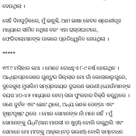
ଦେଉଥିଲା ।
ସେହି ଦିନଗୁଡ଼ିକରେ, ମୁଁ ଭାବୁଛି, ଆମ ଭାଷା କେବଳ ଶ୍ରେଣୀଗୃହ
ମଧ୍ୟରେ ସୀମିତ ନଥିଲା ବରଂ ଏହା ରାସ୍ତାଘାଟରେ,
ଫେରିବାଲାମାନଙ୍କ ଡାକରେ ପ୍ରତିଧ୍ୱନିତ ହେଉଥିଲା ।
*****
୧୯୮୯ ମସିହାର କଥା । ମୋତେ ବୋଧହୁଏ ୮-୯ ବର୍ଷ ହୋଇଥିବ ।
ଆନ୍ଧ୍ରପ୍ରଦେଶର ଗୁଣ୍ଟୁର ଜିଲ୍ଲାର ମୋ ଗାଁ କୋଲାକାଲୁରୁରେ,
ଦୁଦେକୁଲା ମୁସଲିମ ସମ୍ପ୍ରଦାୟର ଦୁଇଜଣ ଭଉଣୀ (ଯେଉଁମାନଙ୍କ
ବୟସ ୪୦-୪୫ ମଧ୍ୟରେ ହେବ) ତାଜା ଫୁଲହାର ବିକ୍ରି କରୁଥିଲେ ।
ଜଣେ ଦୁର୍ବଳ ଏବଂ ଛୋଟ ଥିଲେ, ଅନ୍ୟ ଜଣକ ଡେଙ୍ଗା ଏବଂ
ହୃଷ୍ଟପୃଷ୍ଟ ଥିଲେ । ମୋର ସେମାନଙ୍କ ନାଁ ମନେ ନାହିଁ । ମୁଁ
ସେମାନଙ୍କୁ
ପିନ୍ନି
(ସାନ ମାଉସୀ ବା ଖୁଡ଼ୀ) ବୋଲି ଡାକୁଥିଲି ଏବଂ
ସେମାନେ ମୋ ମା'ଙ୍କୁ
ଆକ୍କା
(ବଡ଼ ଭଉଣୀ) ବୋଲି ସମ୍ବୋଧନ