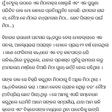
ମୁଁ ଟେବୁଲ୍ ଉପରେ ଏକ ମିଠାବାକ୍ସ ଖୋଲୁଛି ଏବଂ ଏକ ପୁରୁଣା
ପରିଚିତ ଡାକ ମୋ କାନରେ ପ୍ରତିଧ୍ୱନିତ ହେଉଛି:
ରାମଦାନା ଲାଇ
ବା, ବୌଆ କେ ମିଠାଇ ବା
(ରାମଦାନା ମିଠା... ଛୋଟ ପିଲାଙ୍କ ପାଇଁ
ମିଠା...)
ବିହାରର ରାଜଧାନୀ ପାଟନାର ଚାନ୍ଦପୁର ବେଲା ମୋହଲ୍ଲାରେ ଏକ
ତାତଲା, ଆଳସ୍ୟଭରା ଅପରାହ୍ନ । ମୋତେ ପ୍ରାୟ ୧୨ ବର୍ଷ ହୋଇଥିଲା
। ଜଣେ ଫେରିବାଲା କାନ୍ଧରେ ଏକ ବଡ଼ କାଚପାତ୍ର ଧରି
ଗଳିକନ୍ଦିରେ ବୁଲୁଥିଲେ, ଯାହାର ପ୍ରଶସ୍ତ ମୁହଁରୁ ରାମଦାନା ଲଡୁ
(ଅମରନାଥ ମଞ୍ଜିରେ ତିଆରି ମିଠା ଗୁଳା) ଭର୍ତ୍ତି ହୋଇ ରହିଥିଲା ।
ତାଙ୍କ ଡାକ ସେ ବିକ୍ରି କରୁଥିବା ମିଠାଠାରୁ ବି ଅଧିକ ମିଠା ଥିଲା ।
ଆନ୍ତରିକତାରେ ଭରା । ଆମେ କେବଳ ଗ୍ରାହକ ନଥିଲୁ ବରଂ
ବୌଆ
(ଅତିପ୍ରିୟ ଛୋଟ ପିଲା) ଥିଲୁ । ସେ ଆମକୁ ଏପରି ସମ୍ବୋଧନ
କରୁଥିଲେ ଯେମିତି ଆମେ ତାଙ୍କର ସମ୍ପର୍କୀୟ, ଯାହା ଆମ ଭଳି
କ୍ରେତା ଏବଂ ବିକ୍ରେତାଙ୍କ ମଧ୍ୟରେ ଥିବା ପାଚେରିକୁ ଭାଙ୍ଗି