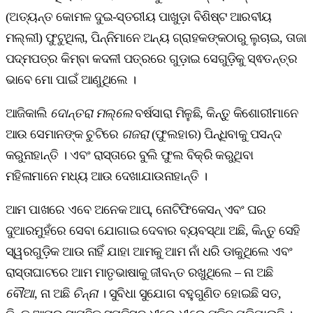
(ଅତ୍ୟନ୍ତ କୋମଳ ଦୁଇ-ସ୍ତରୀୟ ପାଖୁଡ଼ା ବିଶିଷ୍ଟ ଆରବୀୟ
ମଲ୍ଲୀ) ଫୁଟୁଥିଲା, ପିନ୍ନିମାନେ ଅନ୍ୟ ଗ୍ରାହକଙ୍କଠାରୁ ଲୁଚାଇ, ତାଜା
ପଦ୍ମପତ୍ର କିମ୍ବା କଦଳୀ ପତ୍ରରେ ଗୁଡ଼ାଇ ସେଗୁଡ଼ିକୁ ସ୍ଵତନ୍ତ୍ର
ଭାବେ ମୋ ପାଇଁ ଆଣୁଥିଲେ ।
ଆଜିକାଲି
ଦୋନ୍ତରା
ମଲ୍ଲେ
ବର୍ଷସାରା ମିଳୁଛି, କିନ୍ତୁ କିଶୋରୀମାନେ
ଆଉ ସେମାନଙ୍କ ଚୁଟିରେ
ଗଜରା
(ଫୁଲହାର) ପିନ୍ଧିବାକୁ ପସନ୍ଦ
କରୁନାହାନ୍ତି । ଏବଂ ରାସ୍ତାରେ ବୁଲି ଫୁଲ ବିକ୍ରି କରୁଥିବା
ମହିଳାମାନେ ମଧ୍ୟ ଆଉ ଦେଖାଯାଉନାହାନ୍ତି ।
ଆମ ପାଖରେ ଏବେ ଅନେକ ଆପ୍‌, ନୋଟିଫିକେସନ୍ ଏବଂ ଘର
ଦୁଆରମୁହଁରେ ସେବା ଯୋଗାଇ ଦେବାର ବ୍ୟବସ୍ଥା ଅଛି, କିନ୍ତୁ ସେହି
ସ୍ୱରଗୁଡ଼ିକ ଆଉ ନାହିଁ ଯାହା ଆମକୁ ଆମ ନାଁ ଧରି ଡାକୁଥିଲେ ଏବଂ
ରାସ୍ତାଘାଟରେ ଆମ ମାତୃଭାଷାକୁ ଜୀବନ୍ତ ରଖୁଥିଲେ – ନା ଅଛି
ବୌଆ
, ନା ଅଛି
ଚିନ୍ନା
। ସୁବିଧା ସୁଯୋଗ ବହୁଗୁଣିତ ହୋଇଛି ସତ,