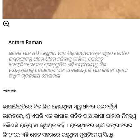
Antara Raman
ସତେଜ
ମାଛ
ଧରି
ଆସୁଥିବା
ମାଛ
ବିକ୍ରେତାମାନଙ୍କ
ସ୍ୱର
କୋଚିର
ରାସ୍ତାଘାଟରୁ
ଧୀରେ
ଧୀରେ
ହଜିବାକୁ
ଲାଗିଲା
,
ଯେହେତୁ
ରେଫ୍ରିଜରେଟେଡ୍
ଟ୍ରକ୍
ଗୁଡ଼ିକ
ଏହି
ବ୍ୟବସାୟକୁ
ନିଜ
ନିୟନ୍ତ୍ରଣକୁ
ନେଇଗଲେ
ଏବଂ
ଅନଲାଇନ୍
ରେ
ମାଛ
କିଣିବା
ପ୍ରଥା
ଅଧିକ
ଗ୍ରହଣୀୟ
ହୋଇଗଲା
*****
ଭାଷାଭିତ୍ତିରେ ବିଭାଜିତ ହୋଇଥିବା ସ୍ୱାଧୀନତା ପରବର୍ତ୍ତୀ
ଭାରତରେ, ମୁଁ ଏପରି ଏକ ଭାଷାର ଗର୍ବିତ ଭାଷାଭାଷୀ ଯାହାର ନିଜସ୍ୱ
କୌଣସି ରାଜ୍ୟ ବା ଭୂଖଣ୍ଡ ନାହିଁ । ରାଜସ୍ଥାନର ଶ୍ରୀ ଗଙ୍ଗାନଗର
ଜିଲ୍ଲାର ଏହି ଛୋଟ ସହରରେ ରହୁଥିବା ମୁଷ୍ଟିମେୟ ସିନ୍ଧି