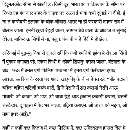
हिंदूमलकोट सीमा से खाली 25 किमी दूर, भारत आ पाकिस्तान के सीमा पर
स्थित एह गंगानगर शहर के सड़क पर रउआ ई भाषा कबो सुनाई ना दीही. ई
ना त कारोबारी इलाका के चौक-चौबारा आउर ना ही सरकारी दफ्तर सब में
बोलल जाला. हमनी इहंवा रेहड़ी वाला, सामान बेचे वाला के आवाज त सुनाई
देवेला, बाकिर ऊ सिंधी में ना, बलुक पंजाबी चाहे हिंदी में होखेला.
लरिकाई में बूढ़-पुरनिया से सुनले रहीं कि कबो हमनियो इहंवा फेरीवाला सिंधी
में पुकार लगावत रहे. एकरा सिंधी में ‘होको ॾियणु’ कहल जाला. बंटवारा के
बाद 1958 में बनल एगो फिलिम ‘अबाना’ में हमरा एगो फेरीवाला इयाद
आवता. ऊ सिंध के रस्ता पर गावत खाए-पिए के चीज बेचत रहे. “बीह ॿटालो
चहिरा चहिरा चटिणी चश्के वारी, ॿिनि पेसनि में ढउ करायां नेरनि आऊं
मोचारी. ओ काका, ओ भाउ, ओ चाचा हेॾे आउ (कमल ककड़ी करारा, चटनी
चस्केदार, दू पइसा में पेट भर नाश्ता, बढ़िया कराएम. ओ चाचा, ओ भइया, ओ
मामा इधर आईं).”
कहीं न कहीं कुछ किताब में, कुछ फिलिम में, कुछ उमिरदराज होखत दिल में