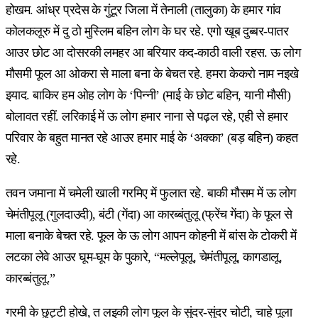
होखम. आंध्र प्रदेस के गुंटूर जिला में तेनाली (तालुका) के हमार गांव
कोलकलूरु में दु ठो मुस्लिम बहिन लोग के घर रहे. एगो खूब दुब्बर-पातर
आउर छोट आ दोसरकी लमहर आ बरियार कद-काठी वाली रहस. ऊ लोग
मौसमी फूल आ ओकरा से माला बना के बेचत रहे. हमरा केकरो नाम नइखे
इयाद. बाकिर हम ओह लोग के ‘पिन्नी’ (माई के छोट बहिन, यानी मौसी)
बोलावत रहीं. लरिकाई में ऊ लोग हमार नाना से पढ़ल रहे, एही से हमार
परिवार के बहुत मानत रहे आउर हमार माई के ‘अक्का’ (बड़ बहिन) कहत
रहे.
तवन जमाना में चमेली खाली गरमिए में फुलात रहे. बाकी मौसम में ऊ लोग
चेमंतीपूलू (गुलदाउदी), बंटी (गेंदा) आ कारब्बंतुलू (फ्रेंच गेंदा) के फूल से
माला बनाके बेचत रहे. फूल के ऊ लोग आपन कोहनी में बांस के टोकरी में
लटका लेवे आउर घूम-घूम के पुकारे, “मल्लेपूलू, चेमंतीपूलू, कागडालू,
कारब्बंतुलू.”
गरमी के छुट्टी होखे, त लइकी लोग फूल के सुंदर-सुंदर चोटी, चाहे पूला