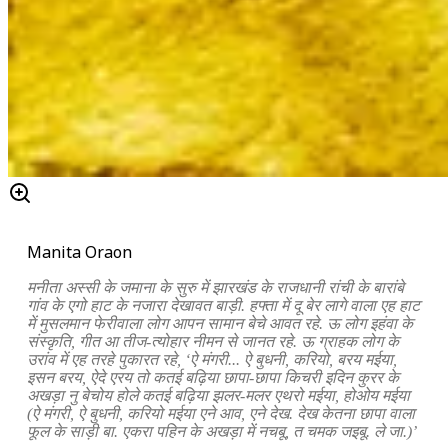
Manita Oraon
मनीता अस्सी के जमाना के सुरु में झारखंड के राजधानी रांची के बारांबे
गांव के एगो हाट के नजारा देखावत बाड़ी. हफ्ता में दू बेर लागे वाला एह हाट
में मुसलमान फेरीवाला लोग आपन सामान बेचे आवत रहे. ऊ लोग इहंवा के
संस्कृति, गीत आ तीज-त्योहार नीमन से जानत रहे. ऊ ग्राहक लोग के
उरांव में एह तरहे पुकारत रहे, ‘ऐ मंगरी... ऐ बुधनी, करियो, बरय मईया,
इसन बरय, ऐदे एरय तो कतई बढ़िया छापा-छापा किचरी इदिन कुरर के
अखड़ा नु बेचोय होले कतई बढ़िया झलर-मलर एथरो मईया, होओय मईया
(ऐ मंगरी, ऐ बुधनी, करियो मईया एने आव, एने देख. देख केतना छापा वाला
फूल के साड़ी बा. एकरा पहिन के अखड़ा में नचबू, त चमक जइबू. ले जा.)’