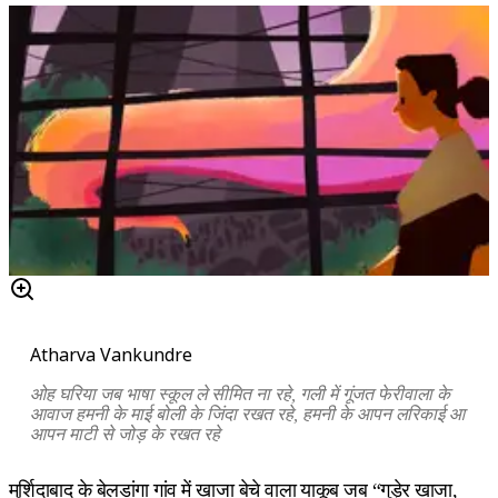
Atharva Vankundre
ओह घरिया जब भाषा स्कूल ले सीमित ना रहे, गली में गूंजत फेरीवाला के
आवाज हमनी के माई बोली के जिंदा रखत रहे, हमनी के आपन लरिकाई आ
आपन माटी से जोड़ के रखत रहे
मुर्शिदाबाद के बेलडांगा गांव में खाजा बेचे वाला याकूब जब “गुड़ेर खाजा,