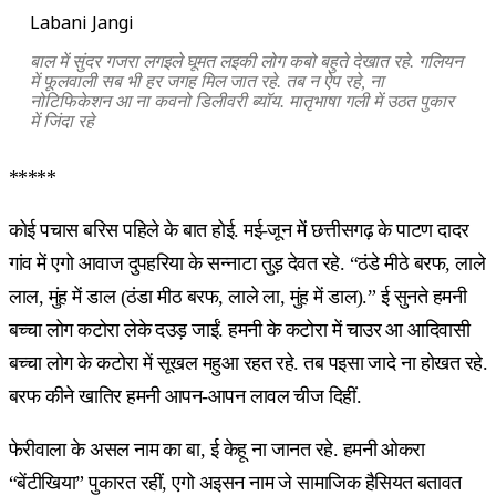
Labani Jangi
बाल में सुंदर गजरा लगइले घूमत लइकी लोग कबो बहुते देखात रहे. गलियन
में फूलवाली सब भी हर जगह मिल जात रहे. तब न ऐप रहे, ना
नोटिफिकेशन आ ना कवनो डिलीवरी ब्यॉय. मातृभाषा गली में उठत पुकार
में जिंदा रहे
*****
कोई पचास बरिस पहिले के बात होई. मई-जून में छत्तीसगढ़ के पाटण दादर
गांव में एगो आवाज दुपहरिया के सन्नाटा तुड़ देवत रहे. “ठंडे मीठे बरफ, लाले
लाल, मुंह में डाल (ठंडा मीठ बरफ, लाले ला, मुंह में डाल).” ई सुनते हमनी
बच्चा लोग कटोरा लेके दउड़ जाईं. हमनी के कटोरा में चाउर आ आदिवासी
बच्चा लोग के कटोरा में सूखल महुआ रहत रहे. तब पइसा जादे ना होखत रहे.
बरफ कीने खातिर हमनी आपन-आपन लावल चीज दिहीं.
फेरीवाला के असल नाम का बा, ई केहू ना जानत रहे. हमनी ओकरा
“बेंटीखिया” पुकारत रहीं, एगो अइसन नाम जे सामाजिक हैसियत बतावत