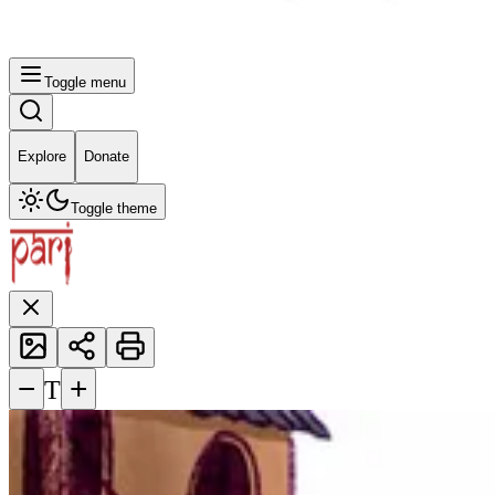
Toggle menu
Explore
Donate
Toggle theme
−
+
T