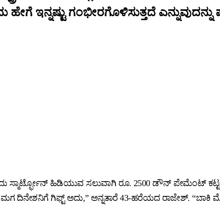
 ಇನ್ನಷ್ಟು ಗಂಭೀರಗೊಳಿಸುತ್ತದೆ ಎನ್ನುವುದನ್ನು ಪಾ
ದು ಸ್ಮಾರ್ಟ್ಫೋನ್ ಹಿಡಿಯುವ ಸಲುವಾಗಿ ರೂ. 2500 ಡೌನ್ ಪೇಮೆಂಟ್ ಕಟ್
ೇ ಮಗ ದಿನೇಶನಿಗೆ ಗಿಫ್ಟ್ ಅದು,” ಅನ್ನತಾರೆ 43-ಹರೆಯದ ರಾಜೇಶ್. “ಬಾಕಿ ಮೊ