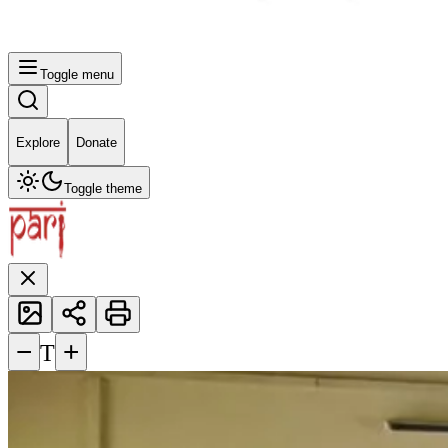
Toggle menu
Explore
Donate
Toggle theme
−
+
T