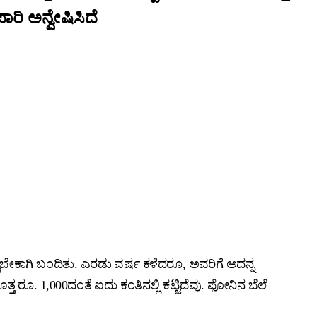
ರಿ ಅನ್ವೇಷಿಸಿದೆ
ಟಬೇಕಾಗಿ ಬಂದಿತು. ಎರಡು ವರ್ಷ ಕಳೆದರೂ, ಅವರಿಗೆ ಅದನ್ನ
ತ್ತ ರೂ. 1,000ದಂತೆ ಐದು ಕಂತಿನಲ್ಲಿ ಕಟ್ಟಿದೆವು. ಫೋನಿನ ಬೆಲೆ