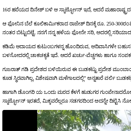
16ರ ಹರೆಯದ ದಿನೇಶ್ ಬಳಿ ಆ ಸ್ಮಾರ್ಟ್ಫೋನ್ ಇದೆ, ಆದರೆ ಮಹಾರಾಷ್ಟ್ರ
ಆ ಫೋನಿನ ಬೆಲೆ ಕೂಲಿಕಾರ್ಮಿಕರಾದ ರಾಜೇಶ್ ದಿನಕ್ಕೆ ರೂ. 250-300ರ
ನಂತರ ಬಿಟ್ಟುಬಿಟ್ಟೆ. ನನಗೆ ನನ್ನ ಹಳೆಯ ಫೋನೇ ಸರಿ, ಅದರಲ್ಲಿ ಸರಿಯಾದ 
ಕಡಿಮೆ ಆದಾಯದ ಕುಟುಂಬಗಳನ್ನ ಹೊಂದಿರುವ, ಆದಿವಾಸಿಗಳೇ ಬಹುಸಂಖ್ಯಾತ
ಬಳಸೋದರಲ್ಲಿ ಚಾಕಚಕ್ಯತೆ ಇದೆ. ಆದರೆ ಖರ್ಚು-ವೆಚ್ಚಗಳು ಹಾಗೂ ಸಂಪರ್ಕ
ಗುಜರಾತ್ ಗಡಿ ಪ್ರದೇಶದ ಬಳಿಯಿರುವ ಈ ಬುಡಕಟ್ಟು ಪ್ರದೇಶ ಮುಂಬಾಯಿ
ಕೂಡ ಸ್ಥಿರವಾಗಿಲ್ಲ, ವಿಶೇಷವಾಗಿ ಮಳೆಗಾಲದಲ್ಲಿ” ಅನ್ನತಾರೆ ವರ್ಲಿ ಬುಡಕ
ಹಾಗಾಗಿ ಡೊಂಗರಿ ಯ ಒಂದು ಮರದ ಕೆಳಗೆ ಹುಡುಗರ ಗುಂಪೇನಾದರೋ ಕಂಡು ಬಂದ
ಸ್ಮಾರ್ಟ್ಫೋನ್ ಇರತದೆ, ಮಿಕ್ಕವರೆಲ್ಲರೂ ಸಡಗರದಿಂದ ಅದನ್ನೇ ದಿಟ್ಟಿಸಿ