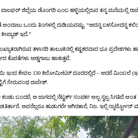
ದ ಪಾಲಘರ್ ಜಿಲ್ಲೆಯ ಡೊಂಗರಿ ಎಂಬ ಹಳ್ಳಿಯಲ್ಲಿರುವ ತನ್ನ ಮನೆಯಲ್ಲಿ ರಾ
ಂತೆ ಅಂದಾಜು ಒಂದು ತಿಂಗಳಲ್ಲಿ ದುಡಿಯವಷ್ಟು. “ಅದನ್ನ ಬಳಸೋದನ್ನ ಕಲಿ
ಕೀಪ್ಯಾಡ್ ಇದೆ.”
ರಾಗಿರುವ ತಳಾಸರಿ ತಾಲೂಕಿನಲ್ಲಿ ಕಷ್ಟಕರವಾದ ಭೂ ಪ್ರದೇಶಗಳು ಹಾಗೂ ಪ
ದ ಕೊರತೆಗಳು ಅಡ್ಡಗಾಲು ಹಾಕುತ್ತವೆ.
 ಇಂದ ಕೇವಲ 130 ಕಿಲೋಮೀಟರ್ ದೂರದಲ್ಲಿದೆ – ಆದರೆ ಮಿಂಬಲೆ (ಇಂಟರ್
ಟ್ಟಿಗೆ ಸೇರುವಂಥ ರಾಜೇಶ್.
ರೆ, ಆ ಜಾಗದಲ್ಲಿ ನೆಟ್ವರ್ಕ್ ಸಂಪರ್ಕ ಅಲ್ಪ ಸ್ವಲ್ಪ ಸಿಗತಿದೆ ಅಂತ ಕಣ್
 ನೋಡತಿರ್ತಾರೆ. ಅವರೆಲ್ಲರೂ ಹುಡುಗರೇ ಆಗಿರತಾರೆ, ನಿಜ. ಇಲ್ಲಿ ಸ್ಮಾರ್ಟ