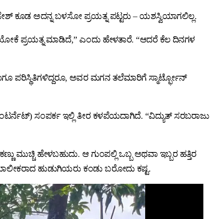
ಜೇಶ್ ಕೂಡ ಅದನ್ನ ಬಳಸೋ ಪ್ರಯತ್ನ ಪಟ್ಟರು – ಯಶಸ್ವಿಯಾಗಲಿಲ್ಲ.
ಯೋಕೆ ಪ್ರಯತ್ನ ಮಾಡಿದೆ,” ಎಂದು ಹೇಳತಾರೆ. “ಆದರೆ ಕೆಲ ದಿನಗಳ
ರಿಸ್ಥಿತಿಗಳಿದ್ದರೂ, ಅವರ ಮಗನ ತಲೆಮಾರಿಗೆ ಸ್ಮಾರ್ಟ್ಫೋನ್
ನೆಟ್) ಸಂಪರ್ಕ ಇಲ್ಲಿ ತೀರ ಕಳಪೆಯದಾಗಿದೆ. “ವಿದ್ಯುತ್ ಸರಬರಾಜು
ಣು ಮುಚ್ಚಿ ಹೇಳಬಹುದು. ಆ ಗುಂಪಲ್ಲಿ ಒಬ್ಬ ಅಥವಾ ಇಬ್ಬರ ಹತ್ತಿರ
್ಫೋನ್ ಮಾಲೀಕರಾದ ಹುಡುಗಿಯರು ಕಂಡು ಬರೋದು ಕಷ್ಟ.