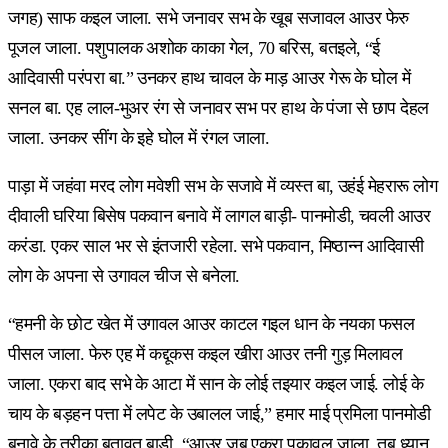
जगह) साफ कइल जाला. सभे जनावर सभ के खूब सजावल आउर फेरु
पूजल जाला. पशुपालक अशोक काका गेल, 70 बरिस, बतइले, “ई
आदिवासी परंपरा बा.” उनकर हाथ चावल के माड़ आउर गेरू के घोल में
सनल बा. एह लाल-भुअर रंग से जनावर सभ पर हाथ के पंजा से छाप देहल
जाला. उनकर सींग के इहे घोल में रंगल जाला.
पाड़ा में जहंवा मरद लोग मवेशी सभ के सजावे में व्यस्त बा, उहंई मेहरारू लोग
दीवाली घरिया बिसेष पकवान बनावे में लागल बाड़ी- पानमोडी, चवली आउर
करंडा. एकर साल भर से इंतजारी रहेला. सभे पकवान, मिष्ठान्न आदिवासी
लोग के अपना से उगावल चीज से बनेला.
“हमनी के छोट खेत में उगावल आउर काटल गइल धान के नयका फसल
पीसल जाला. फेरु एह में कद्दूकस कइल खीरा आउर तनी गुड़ मिलावल
जाला. एकरा बाद सभे के आटा में सान के लोई तइयार कइल जाई. लोई के
चाय के बड़हन पत्ता में लपेट के उबालल जाई,” हमार माई प्रमिला पानमोडी
बनावे के तरीका बतावत बाड़ी. “आउर जब एकरा पकावल जाला, तब ध्यान