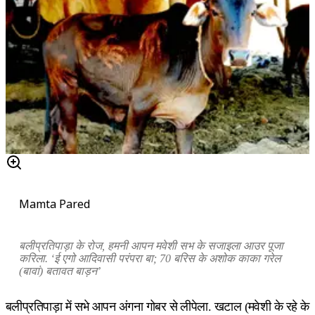
Mamta Pared
बलीप्रतिपाड़ा के रोज, हमनी आपन मवेशी सभ के सजाइला आउर पूजा
करिला. ‘ई एगो आदिवासी परंपरा बा; 70 बरिस के अशोक काका गरेल
(बावां) बतावत बाड़न’
बलीप्रतिपाड़ा में सभे आपन अंगना गोबर से लीपेला. खटाल (मवेशी के रहे के