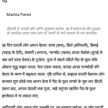
Mamta Pared
दीवाली में, वारली लोग अग्नि अनुष्ठान करेला. एह में समाज के लोग पुआल
के जरावेला आउर एकर आग से, बस्ती के सभे जनावर के पार करावेला
एह दिन वारली लोग आपन देवता- वाघ्य (बाघ), हिर्वा (हरियाली), हिमाई
(पहाड़ के देवी), कंसारी (अनाज), नरनदेव (रक्षक) आउर चेडोबा (बुराई से
रक्षा करे वाला देवता) के पूजेला. पूजा में सबले पहिले गेंदा के फूल लेके
ओकरा शुद्ध कइल जाला. फेरु एकरा चवला, करंडा आउर पानमोडी संगे
देवता के चरण में चढ़ावल जाला. एहि घरिया से, कइएक वारली मेहरारू लोग
बरसात सुरु होखे तक आपन केस में गेंदा के फूल लगावे के सुरु कर देवेली.
एकरा बाद, अगला देवाली तक पूजा, चाहे श्रृंगार खातिर गेंदा के फूल
इस्तेमाल में ना लावल जाए.
आदिवासी लोग आपन छोट वनभूमि पर, भर बरसात खटेला. ऊ लोग पहाड़ी