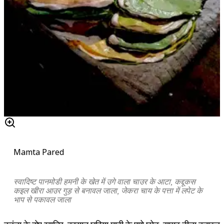
Mamta Pared
स्वादिष्ट पानमोडी हमनी के खेत में उगे वाला चाउर के आटा, कद्दूकस
कइल खीरा आउर गुड़ से बनावल जाला, जेकरा चाय के पत्ता में लपेट के
भाप से पकावल जाला