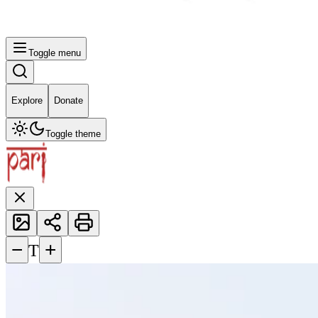
Toggle menu
Explore
Donate
Toggle theme
−
+
T