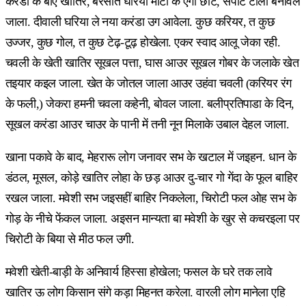
करंडा के बोए खातिर, बरसात घरिया माटी के एगो छोट, सपाट टीला बनावल
जाला. दीवाली घरिया ले नया करंडा उग आवेला. कुछ करियर, त कुछ
उज्जर, कुछ गोल, त कुछ टेढ़-टूढ़ होखेला. एकर स्वाद आलू जेका रही.
चवली के खेती खातिर सूखल पत्ता, घास आउर सूखल गोबर के जलाके खेत
तइयार कइल जाला. खेत के जोतल जाला आउर उहंवा चवली (करियर रंग
के फली,) जेकरा हमनी चवला कहेनी, बोवल जाला. बलीप्रतिपाडा के दिन,
सूखल करंडा आउर चाउर के पानी में तनी नून मिलाके उबाल देहल जाला.
खाना पकावे के बाद, मेहरारू लोग जनावर सभ के खटाल में जइहन. धान के
डंठल, मूसल, कोड़े खातिर लोहा के छड़ आउर दु-चार गो गेंदा के फूल बाहिर
रखल जाला. मवेशी सभ जइसहीं बाहिर निकलेला, चिरोटी फल ओह सभ के
गोड़ के नीचे फेंकल जाला. अइसन मान्यता बा मवेशी के खुर से कचरइला पर
चिरोटी के बिया से मीठ फल उगी.
मवेशी खेती-बाड़ी के अनिवार्य हिस्सा होखेला; फसल के घरे तक लावे
खातिर ऊ लोग किसान संगे कड़ा मिहनत करेला. वारली लोग मानेला एहि