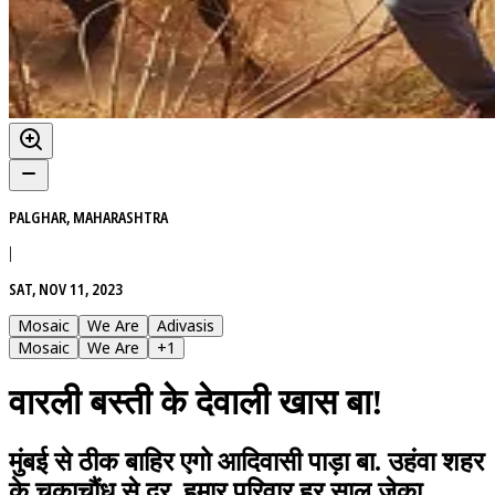
PALGHAR, MAHARASHTRA
|
SAT, NOV 11, 2023
Mosaic
We Are
Adivasis
Mosaic
We Are
+
1
वारली बस्ती के देवाली खास बा!
मुंबई से ठीक बाहिर एगो आदिवासी पाड़ा बा. उहंवा शहर
के चकाचौंध से दूर, हमार परिवार हर साल जेका