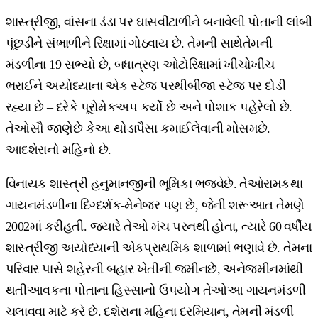
શાસ્ત્રીજી, વાંસના ડંડા પર ઘાસવીંટાળીને બનાવેલી પોતાની લાંબી
પૂંછડીને સંભાળીને રિક્ષામાં ગોઠવાય છે. તેમની સાથેતેમની
મંડળીના 19 સભ્યો છે, બધાત્રણ ઓટોરિક્ષામાં ખીચોખીચ
ભરાઈને અયોધ્યાના એક સ્ટેજ પરથીબીજા સ્ટેજ પર દોડી
રહ્યા છે – દરેકે પૂરોમેકઅપ કર્યો છે અને પોશાક પહેરેલો છે.
તેઓસૌ જાણેછે કેઆ થોડાપૈસા કમાઈલેવાની મોસમછે.
આદશેરાનો મહિનો છે.
વિનાયક શાસ્ત્રી હનુમાનજીની ભૂમિકા ભજવેછે. તેઓરામકથા
ગાયનમંડળીના દિગ્દર્શક-મેનેજર પણ છે, જેની શરૂઆત તેમણે
2002માં કરીહતી. જ્યારે તેઓ મંચ પરનથી હોતા, ત્યારે 60 વર્ષીય
શાસ્ત્રીજી અયોધ્યાની એકપ્રાથમિક શાળામાં ભણાવે છે. તેમના
પરિવાર પાસે શહેરની બહાર ખેતીની જમીનછે, અનેજમીનમાંથી
થતીઆવકના પોતાના હિસ્સાનો ઉપયોગ તેઓઆ ગાયનમંડળી
ચલાવવા માટે કરે છે. દશેરાના મહિના દરમિયાન, તેમની મંડળી