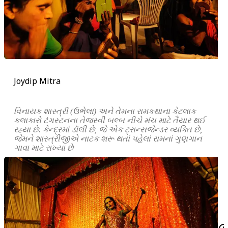
Joydip Mitra
વિનાયક શાસ્ત્રી (ઉભેલા) અને તેમના રામકથાના કેટલાક
કલાકારો ટંગસ્ટનના તેજસ્વી બલ્બ નીચે મંચ માટે તૈયાર થઈ
રહ્યા છે. કેન્દ્રમાં ડૉલી છે, જે એક ટ્રાન્સજેન્ડર વ્યક્તિ છે,
જેમને શાસ્ત્રીજીએ નાટક શરૂ થતાં પહેલાં રામનાં ગુણગાન
ગાવા માટે રાખ્યા છે