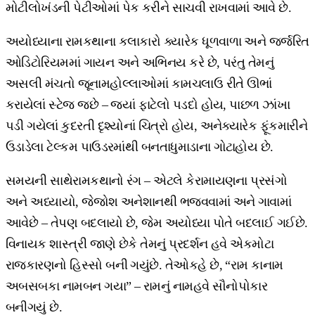
મોટીલોખંડની પેટીઓમાં પેક કરીને સાચવી રાખવામાં આવે છે.
અયોધ્યાના રામકથાના કલાકારો ક્યારેક ધૂળવાળા અને જર્જરિત
ઓડિટોરિયમમાં ગાયન અને અભિનય કરે છે, પરંતુ તેમનું
અસલી મંચતો જૂનામહોલ્લાઓમાં કામચલાઉ રીતે ઊભાં
કરાયેલાં સ્ટેજ જછે – જ્યાં ફાટેલો પડદો હોય, પાછળ ઝાંખા
પડી ગયેલાં કુદરતી દૃશ્યોનાં ચિત્રો હોય, અનેક્યારેક ફૂંકમારીને
ઉડાડેલા ટેલ્કમ પાઉડરમાંથી બનતાધુમાડાના ગોટાહોય છે.
સમયની સાથેરામકથાનો રંગ – એટલે કેરામાયણના પ્રસંગો
અને અધ્યાયો, જેજોશ અનેશાનથી ભજવવામાં અને ગાવામાં
આવેછે – તેપણ બદલાયો છે, જેમ અયોધ્યા પોતે બદલાઈ ગઈછે.
વિનાયક શાસ્ત્રી જાણે છેકે તેમનું પ્રદર્શન હવે એકમોટા
રાજકારણનો હિસ્સો બની ગયુંછે. તેઓકહે છે, “રામ કાનામ
અબસબકા નામબન ગયા” – રામનું નામહવે સૌનોપોકાર
બનીગયું છે.