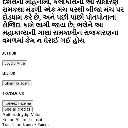
દશેરાના મહિનામાં, કલાકારોની આ સાધારણ
રામકથા મંડળી એક મંચ પરથી બીજા મંચ પર
દોડધામ કરે છે, અને પછી પાછી પોતપોતાના
રોજિંદા કામે લાગી જાય છે; ભલેને આ
મહાકાવ્યની ગાથા સમકાલીન રાજકારણના
વમળમાં કેમ ન ઘેરાઈ ગઈ હોય
AUTHOR
Joydip Mitra
EDITOR
Sharmila Joshi
TRANSLATOR
Kaneez Fatema
See all credits
Author
:
Joydip Mitra
Editor
:
Sharmila Joshi
Translator
:
Kaneez Fatema