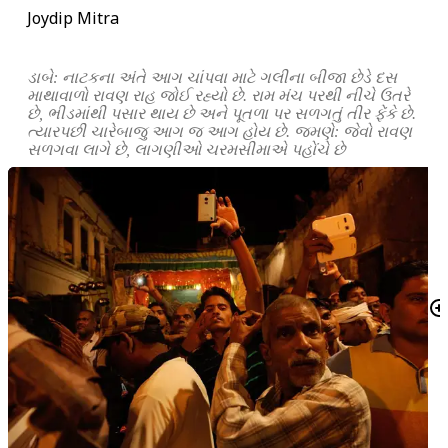
Joydip Mitra
ડાબે: નાટકના અંતે આગ ચાંપવા માટે ગલીના બીજા છેડે દસ
માથાવાળો રાવણ રાહ જોઈ રહ્યો છે. રામ મંચ પરથી નીચે ઉતરે
છે, ભીડમાંથી પસાર થાય છે અને પૂતળા પર સળગતું તીર ફેંકે છે.
ત્યારપછી ચારેબાજુ આગ જ આગ હોય છે. જમણે: જેવો રાવણ
સળગવા લાગે છે, લાગણીઓ ચરમસીમાએ પહોંચે છે