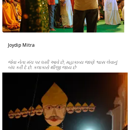
Joydip Mitra
જેવા નેતા મંચ પર ધસી આવે છે, મહાકાવ્ય જાણે શ્વાસ લેવાનું
બંધ કરી દે છે. કલાકારો થીજી જાય છે