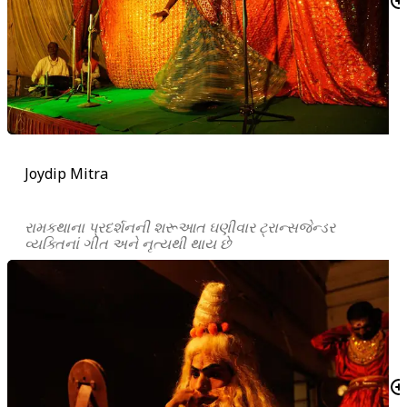
Joydip Mitra
રામકથાના પ્રદર્શનની શરૂઆત ઘણીવાર ટ્રાન્સજેન્ડર
વ્યક્તિનાં ગીત અને નૃત્યથી થાય છે