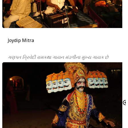
Joydip Mitra
ગણપત ત્રિવેદી રામકથા ગાયન મંડળીના મુખ્ય ગાયક છે