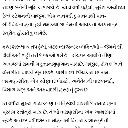
રાવણ બંનેની ભૂમિકા ભજવે છે. થોડાં વર્ષો પહેલાં, સુરેશ અયોધ્યા
રેલ્વે સ્ટેશનની બાજુમાં એક નાનકડી દુકાનમાંથી પાન-
બીડીવેચતા હતા; હવે રામકથા જ તેમની આવકનો એકમાત્ર
સ્ત્રોત હોયતેવું લાગેછે.
કથા શરૂથાય તેપહેલાં, બેટ્રાન્સજેન્ડર વ્યક્તિઓ – જેમને સૌ
ડૉલીઅને ભટ્ટી તરીકે જ ઓળખેછે – મંચપર આવીને તીણા
અવાજમાં રામની મહત્તાનાંગુણગાન ગાયછે. મંજીરા, ઢોલક અને
વાંસળીના વાદકો સૂર છેડેછે. પછીપડદો ઊંચકાય છે. રામ-
લક્ષ્મણ-સીતા એક સોફાપર બેઠાંછે, અનેતેમની પાછળનદી,
વિશાળ ચંદ્ર અને એકવાદળી હરણનું દૃશ્યછે.
54 વર્ષીય મુખ્ય ગાયકગણપત ત્રિવેદી વાલ્મીકિ રામાયણના
પ્રથમ સ્તોત્રો ગાય છે. તેઓ વારાણસીના એક આશ્રમમાં
રહેછે અનેદર વર્ષે દશેરાના મહિનામાં વિનાયક શાસ્ત્રીની