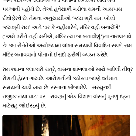
અને પછીએક સ્થાનિક નેતા પોતાના સમર્થકો સાથે મંચ
પરઆવી પહોંચે છે. તેઓ હવેથાકી ગયેલા રામની આસપાસ
દીવોફેરવે છે. તેમના અનુયાયીઓ ‘જય શ્રી રામ, બોલો
જયશ્રી રામ’ અને ‘ડર કે નહીંમારેંગે, મંદિર વહીં બનાયેંગે’
(‘અમે ડરીને નહીં મરીએ, મંદિર ત્યાં જ બનાવીશું’)ના નારાલગાવે
છે. આ રીતેતેઓ અયોધ્યામાં લાંબા સમયથી વિવાદિત સ્થળે રામ
મંદિર બનાવવાનો પોતાનો ઈરાદો ફરીથી વ્યક્ત કરેછે.
રામકથાના કલાકારો રાત્રે, વાંસના થાંભલાઓ સાથે બાંધેલી તીવ્ર
રોશની હેઠળ ગાયછે. આરોશનીની કઠોરતા જાણે વર્તમાન
સમયની ચાડી ખાય છે. રસ્તાના બીજાછેડે – સરયુનદી
નજીક‘નયા ઘાટ’ પર – રાવણનું એક વિશાળ વાંસનું પૂતળું દહન
માટેરાહ જોઈરહ્યું છે.