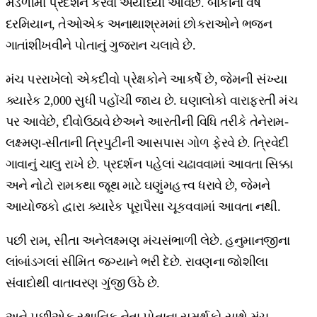
મંડળીમાં પ્રદર્શન કરવા અયોધ્યા આવેછે. બાકીના વર્ષ
દરમિયાન, તેઓએક અનાથાશ્રમમાં છોકરાઓને ભજન
ગાતાંશીખવીને પોતાનું ગુજરાન ચલાવે છે.
મંચ પરરાખેલો એકદીવો પ્રેક્ષકોને આકર્ષે છે, જેમની સંખ્યા
ક્યારેક 2,000 સુધી પહોંચી જાય છે. ઘણાલોકો વારાફરતી મંચ
પર આવેછે, દીવોઉઠાવે છેઅને આરતીની વિધિ તરીકે તેનેરામ-
લક્ષ્મણ-સીતાની ત્રિપુટીની આસપાસ ગોળ ફેરવે છે. ત્રિવેદી
ગાવાનું ચાલુ રાખે છે. પ્રદર્શન પહેલાં ચઢાવવામાં આવતા સિક્કા
અને નોટો રામકથા જૂથ માટે ઘણુંમહત્ત્વ ધરાવે છે, જેમને
આયોજકો દ્વારા ક્યારેક પૂરાપૈસા ચૂકવવામાં આવતા નથી.
પછી રામ, સીતા અનેલક્ષ્મણ મંચસંભાળી લેછે. હનુમાનજીના
લાંબાંડગલાં સીમિત જગ્યાને ભરી દેછે. રાવણના જોશીલા
સંવાદોથી વાતાવરણ ગુંજી ઉઠે છે.