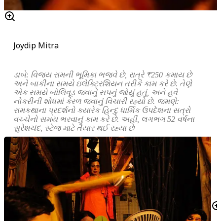
Joydip Mitra
ડાબે: વિજય રામની ભૂમિકા ભજવે છે, રાત્રે ₹250 કમાય છે
અને બાકીના સમયે ઇલેક્ટ્રિશિયન તરીકે કામ કરે છે. તેણે
એક સમયે બોલિવૂડ જવાનું સપનું જોયું હતું, અને હવે
નોકરીની શોધમાં કેરળ જવાનું વિચારી રહ્યો છે. જમણે:
રામકથાના પ્રદર્શનો ક્યારેક હિન્દુ ધાર્મિક ઉપદેશના સત્રો
વચ્ચેનો સમય ભરવાનું કામ કરે છે. અહીં, લગભગ 52 વર્ષના
સુરેશચંદ, સ્ટેજ માટે તૈયાર થઈ રહ્યા છે