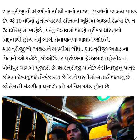
શાસ્ત્રીજીની મંડળીનો સૌથી નાનો સભ્ય 12 વર્ષનો અક્ષય પાઠક
છે, જે 10 વર્ષનો હતોત્યારથી સીતાની ભૂમિકા ભજવી રહ્યો છે. તે
7માધોરણમાં ભણેછે, પરંતુ દેખાવમાં જાણે ત્રીજા ધોરણનો
વિદ્યાર્થી હોય તેવું લાગે. તેનાપાતળા બાંધાને જોઈને,
શાસ્ત્રીજીએ અક્ષયને મંડળીમાં લીધો. શાસ્ત્રીજી અક્ષયના
પિતાને ઓળખેછે, જેઓઉત્તર પ્રદેશના ફૈઝાબાદ તહેસીલના
બેનીપુર ગામમાં પૂજારી છે. શાસ્ત્રીજી માનેછે કેસીતાજીનું પાત્ર
કોમળ દેખાવું જોઈએકારણ કેતેમને ધરતીમાં સમાઈ જવાનું છે –
જે તેમની મંડળીના પ્રદર્શનનો અંતિમ અંક હોય છે.