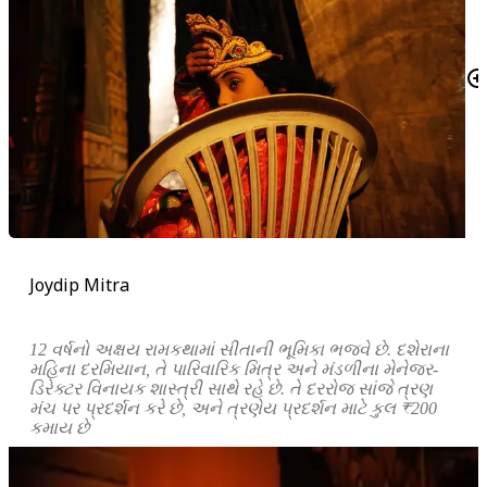
Joydip Mitra
12
વર્ષનો
અક્ષય
રામકથામાં
સીતાની
ભૂમિકા
ભજવે
છે
.
દશેરાના
મહિના
દરમિયાન
,
તે
પારિવારિક
મિત્ર
અને
મંડળીના
મેનેજર
-
ડિરેક્ટર
વિનાયક
શાસ્ત્રી
સાથે
રહે
છે
.
તે
દરરોજ
સાંજે
ત્રણ
મંચ
પર
પ્રદર્શન
કરે
છે
,
અને
ત્રણેય
પ્રદર્શન
માટે
કુલ
₹200
કમાય
છે