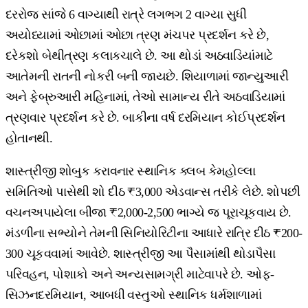
દરરોજ સાંજે 6 વાગ્યાથી રાત્રે લગભગ 2 વાગ્યા સુધી
અયોધ્યામાં ઓછામાં ઓછા ત્રણ મંચપર પ્રદર્શન કરે છે,
દરેકશો બેથીત્રણ કલાકચાલે છે. આ થોડાં અઠવાડિયાંમાટે
આતેમની રાતની નોકરી બની જાયછે. શિયાળામાં જાન્યુઆરી
અને ફેબ્રુઆરી મહિનામાં, તેઓ સામાન્ય રીતે અઠવાડિયામાં
ત્રણવાર પ્રદર્શન કરે છે. બાકીના વર્ષ દરમિયાન કોઈપ્રદર્શન
હોતાનથી.
શાસ્ત્રીજી શોબુક કરાવનાર સ્થાનિક ક્લબ કેમહોલ્લા
સમિતિઓ પાસેથી શો દીઠ ₹3,000 એડવાન્સ તરીકે લેછે. શોપછી
વચનઅપાયેલા બીજા ₹2,000-2,500 ભાગ્યે જ પૂરાચૂકવાય છે.
મંડળીના સભ્યોને તેમની સિનિયોરિટીના આધારે રાત્રિ દીઠ ₹200-
300 ચૂકવવામાં આવેછે. શાસ્ત્રીજી આ પૈસામાંથી થોડાપૈસા
પરિવહન, પોશાકો અને અન્યસામગ્રી માટેવાપરે છે. ઓફ-
સિઝનદરમિયાન, આબધી વસ્તુઓ સ્થાનિક ધર્મશાળામાં