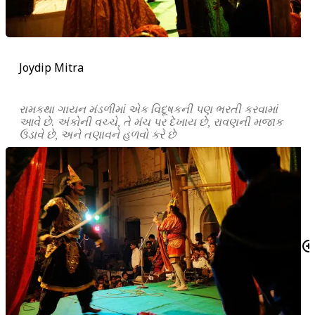
Joydip Mitra
રામકથા ગાયન મંડળીમાં એક વિદૂષકની પણ ભરતી કરવામાં
આવે છે. અંકોની વચ્ચે, તે મંચ પર દેખાય છે, રાવણની મજાક
ઉડાવે છે, અને તણાવને હળવો કરે છે