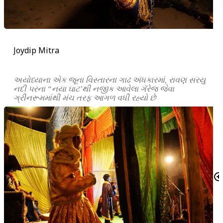
Joydip Mitra
અયોધ્યાના એક જૂના વિસ્તારના ગાઢ અંધકારમાં, રાવણ સરયુ
નદી પરના “નયા ઘાટ’થી નજીક આવેલા ગૅરેજ જેવા
ગ્રીનરૂમમાંથી મંચ તરફ આગળ વધી રહ્યો છે