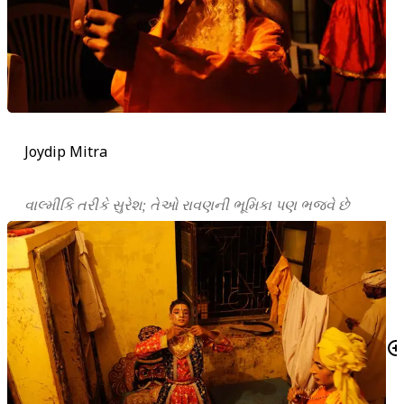
Joydip Mitra
વાલ્મીકિ તરીકે સુરેશ; તેઓ રાવણની ભૂમિકા પણ ભજવે છે