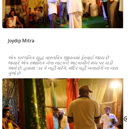
Joydip Mitra
એક કાલ્પનિક યુદ્ધ વાસ્તવિક જીવનમાં ફેરવાઈ જાય છે
જ્યારે એક સ્થાનિક નેતા નાટકને અટકાવીને મંચ પર ચડી
આવે છે. હવામાં ‘ડર કે નહીં મરેંગે, મંદિર વહીં બનાયેંગે’ના નારા
ગુંજે છે