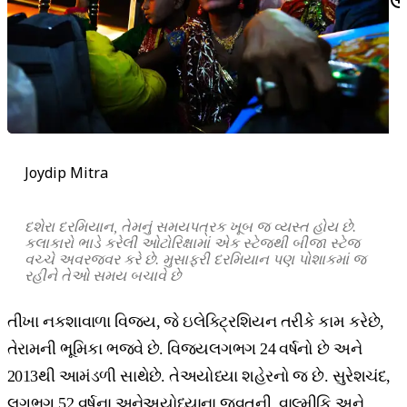
Joydip Mitra
દશેરા
દરમિયાન
,
તેમનું
સમયપત્રક
ખૂબ
જ
વ્યસ્ત
હોય
છે
.
કલાકારો
ભાડે
કરેલી
ઓટોરિક્ષામાં
એક
સ્ટેજથી
બીજા
સ્ટેજ
વચ્ચે
અવરજવર
કરે
છે
.
મુસાફરી
દરમિયાન
પણ
પોશાકમાં
જ
રહીને
તેઓ
સમય
બચાવે
છે
તીખા નકશાવાળા વિજય, જે ઇલેક્ટ્રિશિયન તરીકે કામ કરેછે,
તેરામની ભૂમિકા ભજવે છે. વિજયલગભગ 24 વર્ષનો છે અને
2013થી આમંડળી સાથેછે. તેઅયોધ્યા શહેરનો જ છે. સુરેશચંદ,
લગભગ 52 વર્ષના અનેઅયોધ્યાના જવતની, વાલ્મીકિ અને