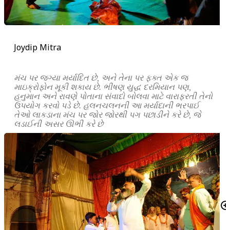
Joydip Mitra
મંચ પર જગ્યા મર્યાદિત છે, અને તેના પર ફક્ત એક જ
માઇક્રોફોન મૂકી શકાય છે. ભીષણ યુદ્ધ દરમિયાન પણ,
હનુમાન અને રાવણે પોતાના સંવાદો બોલવા માટે વારાફરતી તેનો
ઉપયોગ કરવો પડે છે. હલનચલનની આ મર્યાદાની ભરપાઈ
તેઓ લાકડાના મંચ પર જોર જોરથી પગ પછાડીને કરે છે, જે
લડાઈની અસર ઊભી કરે છે