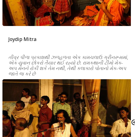
Joydip Mitra
તીવ્ર પીળા પ્રકાશથી ઝળહળતા એક કામચલાઉ ગ્રીનરૂમમાં,
એક યુવાન છોકરો તૈયાર થઈ રહ્યો છે. રામકથાની ટીમો મેક-
અપ મેનને રોકી શકે તેમ નથી, તેથી કલાકારો પોતાનો મેક-અપ
જાતે જ કરે છે