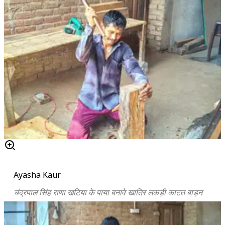
Ayasha Kaur
चंद्रपाल
सिंह
राणा खटिया के पाया बनावे खातिर
लकड़ी
काटत बाड़न