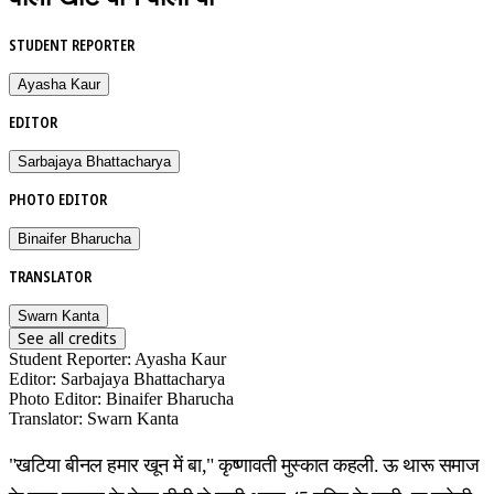
STUDENT REPORTER
Ayasha Kaur
EDITOR
Sarbajaya Bhattacharya
PHOTO EDITOR
Binaifer Bharucha
TRANSLATOR
Swarn Kanta
See all credits
Student Reporter
:
Ayasha Kaur
Editor
:
Sarbajaya Bhattacharya
Photo Editor
:
Binaifer Bharucha
Translator
:
Swarn Kanta
"खटिया बीनल हमार खून में बा," कृष्णावती मुस्कात कहली. ऊ थारू समाज