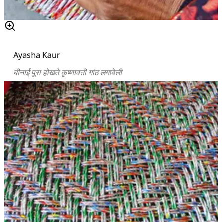
Ayasha Kaur
बीनाई पूरा होखते कृष्णावती गांठ लगावेली