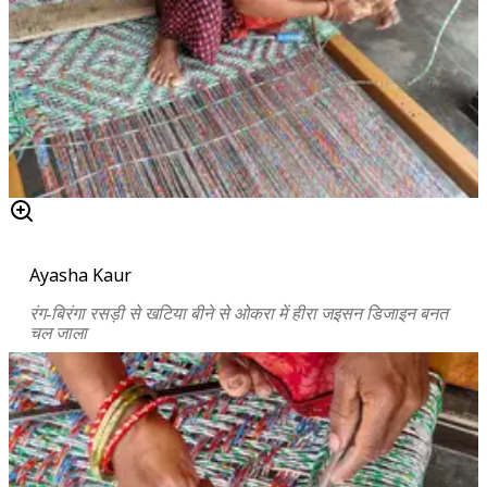
Ayasha Kaur
रंग-बिरंगा रसड़ी से खटिया बीने से ओकरा में हीरा जइसन डिजाइन बनत
चल जाला