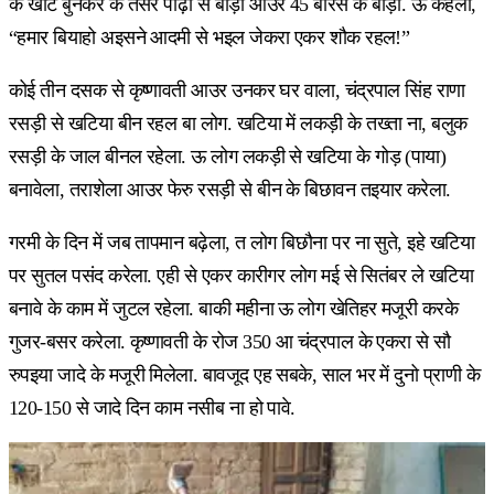
के खाट बुनकर के तेसर पीढ़ी से बाड़ी आउर 45 बरिस के बाड़ी. ऊ कहेली,
“हमार बियाहो अइसने आदमी से भइल जेकरा एकर शौक रहल!”
कोई तीन दसक से कृष्णावती आउर उनकर घर वाला, चंद्रपाल सिंह राणा
रसड़ी से खटिया बीन रहल बा लोग. खटिया में लकड़ी के तख्ता ना, बलुक
रसड़ी के जाल बीनल रहेला. ऊ लोग लकड़ी से खटिया के गोड़ (पाया)
बनावेला, तराशेला आउर फेरु रसड़ी से बीन के बिछावन तइयार करेला.
गरमी के दिन में जब तापमान बढ़ेला, त लोग बिछौना पर ना सुते, इहे खटिया
पर सुतल पसंद करेला. एही से एकर कारीगर लोग मई से सितंबर ले खटिया
बनावे के काम में जुटल रहेला. बाकी महीना ऊ लोग खेतिहर मजूरी करके
गुजर-बसर करेला. कृष्णावती के रोज 350 आ चंद्रपाल के एकरा से सौ
रुपइया जादे के मजूरी मिलेला. बावजूद एह सबके, साल भर में दुनो प्राणी के
120-150 से जादे दिन काम नसीब ना हो पावे.