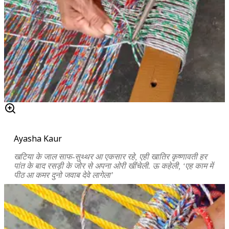
Ayasha Kaur
खटिया के जाल साफ-सुथ्थर आ एकसार रहे, एही खातिर कृष्णावती हर
पांत के बाद रसड़ी के जोर से अपना ओरी खींचेली. ऊ कहेली,
‘
एह काम में
पीठ आ कमर दुनो जवाब देवे लागेला
’