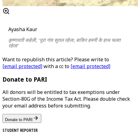
Ayasha Kaur
कृष्णावती
कहेली
, ‘
पूरा गांव सुतल रहेला, बाकिर हमनी के हाथ चलत
रहेला
’
Want to republish this article? Please write to
[email protected]
with a cc to
[email protected]
Donate to PARI
All donors will be entitled to tax exemptions under
Section-80G of the Income Tax Act. Please double check
your email address before submitting.
Donate to PARI
STUDENT REPORTER