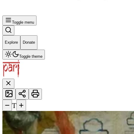
Toggle menu
Explore
Donate
Toggle theme
−
+
T