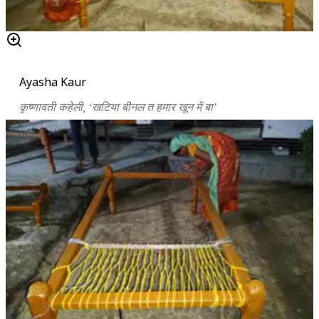
Ayasha Kaur
कृष्णावती कहेली,
‘
खटिया बीनल त हमार खून में बा
’