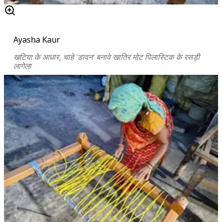
Ayasha Kaur
खटिया के आधार, चाहे
'
डावन
'
बनावे खातिर मोट पिलास्टिक के रसड़ी
लागेला