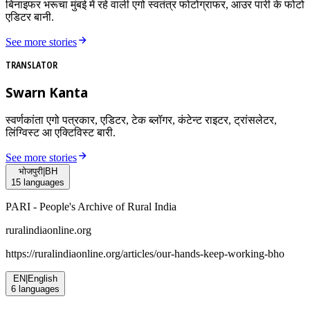
बिनाइफर भरूचा मुंबई में रहे वाली एगो स्वतंत्र फोटोग्राफर, आउर पारी के फोटो
एडिटर बानी.
See more stories
TRANSLATOR
Swarn Kanta
स्वर्णकांता एगो पत्रकार, एडिटर, टेक ब्लॉगर, कंटेन्ट राइटर, ट्रांसलेटर,
लिंग्विस्ट आ एक्टिविस्ट बारी.
See more stories
भोजपुरी
|
BH
15
languages
PARI - People's Archive of Rural India
ruralindiaonline.org
https://ruralindiaonline.org/articles/
our-hands-keep-working-bho
EN
|
English
6
languages