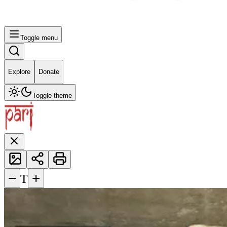
Toggle menu
Explore
Donate
Toggle theme
−
+
T