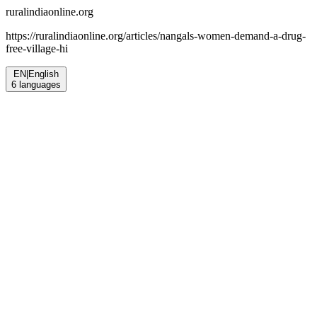
ruralindiaonline.org
https://ruralindiaonline.org/articles/
nangals-women-demand-a-drug-
free-village-hi
EN
|
English
6
languages