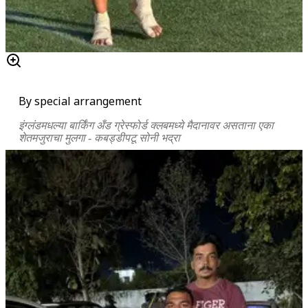
By special arrangement
इंग्लंडमधल्या बार्किंग अँड ग्रेस्फोर्ड क्लबमध्ये मैदानावर असताना एका
शेतमजुराचा मुलगा - कबड्डीपटू सोनी भद्रा