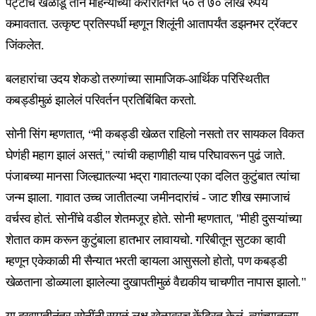
पट्टीचे खेळाडू तीन महिन्यांच्या करारांतर्गत ५० ते ७० लाख रुपये
कमावतात. उत्कृष्ट प्रतिस्पर्धी म्हणून शिलूंनी आतापर्यंत डझनभर ट्रॅक्टर
जिंकलेत.
बलहारांचा उदय शेकडो तरुणांच्या सामाजिक-आर्थिक परिस्थितीत
कबड्डीमुळं झालेलं परिवर्तन प्रतिबिंबित करतो.
सोनी सिंग म्हणतात, “मी कबड्डी खेळत राहिलो नसतो तर सायकल विकत
घेणंही महाग झालं असतं," त्यांची कहाणीही याच परिघावरून पुढं जाते.
पंजाबच्या मानसा जिल्ह्यातल्या भद्रा गावातल्या एका दलित कुटुंबात त्यांचा
जन्म झाला. गावात उच्च जातीतल्या जमीनदारांचं - जाट शीख समाजाचं
वर्चस्व होतं. सोनींचे वडील शेतमजूर होते. सोनी म्हणतात, "मीही दुसऱ्यांच्या
शेतात काम करून कुटुंबाला हातभार लावायचो. गरिबीतून सुटका व्हावी
म्हणून एकेकाळी मी सैन्यात भरती व्हायला आसुसलो होतो, पण कबड्डी
खेळताना डोळ्याला झालेल्या दुखापतीमुळं वैद्यकीय चाचणीत नापास झालो."
या दुखापतीनंतर सोनींनी सगळं लक्ष खेळावरच केंद्रित केलं. त्यांच्यातल्या