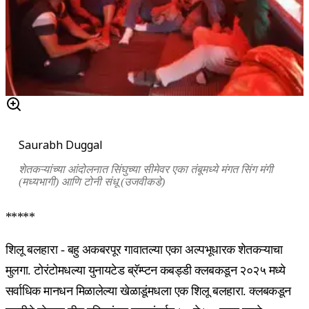
Saurabh Duggal
शेतकऱ्यांच्या आंदोलनात सिंघुच्या सीमेवर एका तंबूमध्ये मंगत सिंग मंगी
(मध्यभागी) आणि टोनी संधू (उजवीकडे)
*****
शिलू बलहारा - बहु अकबरपूर गावातल्या एका अल्पभूधारक शेतकऱ्याचा
मुलगा. टोरंटोमधल्या युनायटेड ब्रॅम्प्टन कबड्डी क्लबकडून २०२५ मध्ये
सर्वाधिक मानधन मिळालेल्या खेळाडूंमधला एक शिलू बलहारा. क्लबकडून