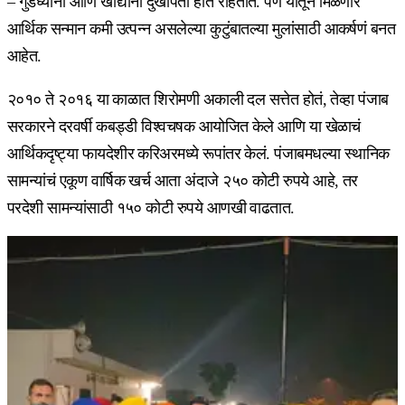
– गुडघ्यांना आणि खांद्यांना दुखापती होत राहतात. पण यातून मिळणारे
आर्थिक सन्मान कमी उत्पन्न असलेल्या कुटुंबातल्या मुलांसाठी आकर्षणं बनत
आहेत.
२०१० ते २०१६ या काळात शिरोमणी अकाली दल सत्तेत होतं, तेव्हा पंजाब
सरकारने दरवर्षी कबड्डी विश्वचषक आयोजित केले आणि या खेळाचं
आर्थिकदृष्ट्या फायदेशीर करिअरमध्ये रूपांतर केलं. पंजाबमधल्या स्थानिक
सामन्यांचं एकूण वार्षिक खर्च आता अंदाजे २५० कोटी रुपये आहे, तर
परदेशी सामन्यांसाठी १५० कोटी रुपये आणखी वाढतात.