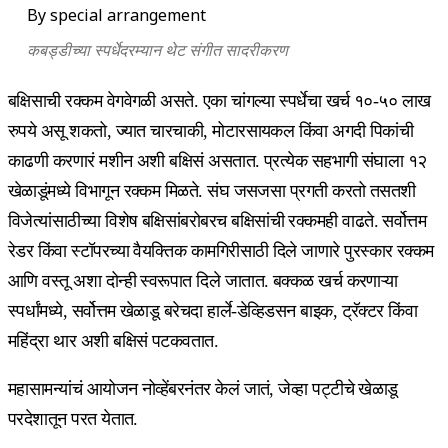
By special arrangement
कबड्डीच्या स्पर्धेदरम्यान थेट संगीत सादरीकरण
बक्षिसाची रक्कम वेगवेगळी असते. एका चांगल्या स्पर्धेचा खर्च १०-५० लाख
रुपये असू शकतो, ज्यात चारचाकी, मोटारसायकल किंवा अगदी पिकांची
काढणी करणारं मशीन अशी बक्षिसं असतात. प्रत्येक सहभागी संघाला १२
खेळाडूंमध्ये विभागून रक्कम मिळते. संघ जसजसा प्रगती करतो तसतशी
विजेत्यांसाठीच्या विशेष बक्षि‍सांबरोबरच बक्षिसांची रक्कमही वाढते. सर्वोत्तम
रेडर किंवा स्टॉपरच्या वैयक्तिक कामगिरीसाठी दिले जाणारे पुरस्कार रक्कम
आणि वस्तू अशा दोन्ही स्वरूपात दिले जातात. बक्कळ खर्च करणाऱ्या
स्पर्धांमध्ये, सर्वोत्तम खेळाडू बरेचदा हार्ले-डेव्हिडसन बाइक, ट्रॅक्टर किंवा
महिंद्रा थार अशी बक्षिसं पटकवतात.
महासामन्यांचं आयोजन नोव्हेंबरनंतर केलं जातं, जेव्हा पट्टीचे खेळाडू
परदेशातून परत येतात.