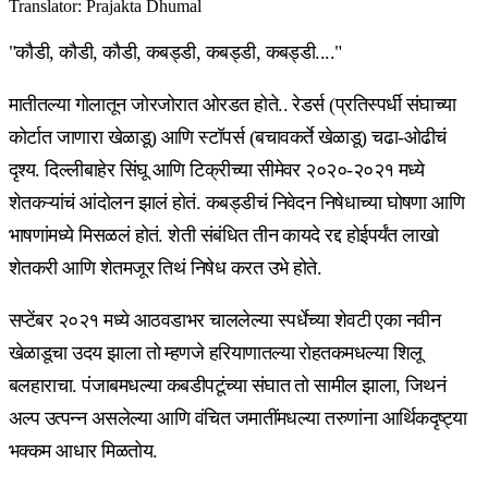
Translator
:
Prajakta Dhumal
"कौडी, कौडी, कौडी, कबड्डी, कबड्डी, कबड्डी...."
मातीतल्या गोलातून जोरजोरात ओरडत होते.. रेडर्स (प्रतिस्पर्धी संघाच्या
कोर्टात जाणारा खेळाडू) आणि स्टॉपर्स (बचावकर्ते खेळाडू) चढा-ओढीचं
दृश्य. दिल्लीबाहेर सिंघू आणि टिक्रीच्या सीमेवर २०२०-२०२१ मध्ये
शेतकऱ्यांचं आंदोलन झालं होतं. कबड्डीचं निवेदन निषेधाच्या घोषणा आणि
भाषणांमध्ये मिसळलं होतं. शेती संबंधित तीन कायदे रद्द होईपर्यंत लाखो
शेतकरी आणि शेतमजूर तिथं निषेध करत उभे होते.
सप्टेंबर २०२१ मध्ये आठवडाभर चाललेल्या स्पर्धेच्या शेवटी एका नवीन
खेळाडूचा उदय झाला तो म्हणजे हरियाणातल्या रोहतकमधल्या शिलू
बलहाराचा. पंजाबमधल्या कबडीपटूंच्या संघात तो सामील झाला, जिथनं
अल्प उत्पन्न असलेल्या आणि वंचित जमातींमधल्या तरुणांना आर्थिकदृष्ट्या
भक्कम आधार मिळतोय.