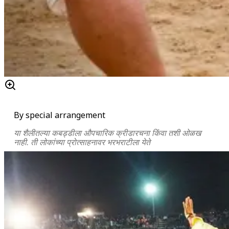
By special arrangement
या शैलीतल्या कबड्डीला औपचारिक क्रीडारचना किंवा तशी ओळख
नाही. ती लोकांच्या प्रोत्साहनावर भरभराटीला येते