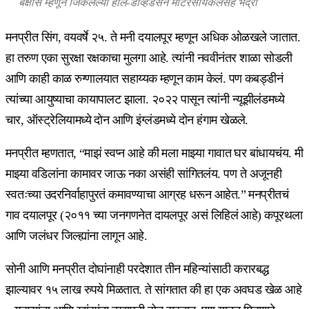
बक्षीस म्हणून जिंकलेल्या हार्ले-डेव्हिडसन मोटरसायकलसह भद्रा
मनप्रीत सिंग, वयवर्षे २५. ते मनी दयालपूर म्हणून अधिक ओळखले जातात.
हा तरुण एका सुरक्षा रक्षकाचा मुलगा आहे. त्यांनी नववीनंतर शाळा सोडली
आणि काही काळ रुग्णालयात सहाय्यक म्हणून काम केलं. पण कबड्डीनं
त्यांच्या आयुष्याचा कायापालट झाला. २०२२ पासून त्यांनी न्यूझीलंडमध्ये
चार, ऑस्ट्रेलियामध्ये दोन आणि इंग्लंडमध्ये दोन हंगाम खेळले.
मनप्रीत म्हणतात, “माझं स्वप्न आहे की मला माझ्या गावात घर बांधायचंय. मी
माझ्या वडिलांना कामावर जाऊ नका असंही सांगितलंय. पण ते अजूनही
स्वतःच्या उदरनिर्वाहापुरतं कमावण्याचा आग्रह धरून आहेत.” मनप्रीतचं
गाव दयालपूर (२०११ च्या जनगणनेत दायलपूर असं लिहिलं आहे) कपूरथला
आणि जलंधर जिल्ह्यांना लागून आहे.
सोनी आणि मनप्रीत दोघांनाही परदेशात तीन महिन्यांसाठी करारबद्ध
झाल्यावर १५ लाख रुपये मिळतात. ते सांगतात की हा एक अवघड खेळ आहे