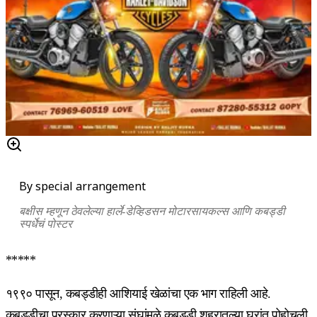
By special arrangement
बक्षीस म्हणून ठेवलेल्या हार्ले-डेव्हिडसन मोटारसायकल्स आणि कबड्डी
स्पर्धेचं पोस्टर
*****
१९९० पासून, कबड्डीही आशियाई खेळांचा एक भाग राहिली आहे.
कबड्डीचा पुरस्कार करणाऱ्या संघांमुळे कबड्डी शहरातल्या घरांत पोहोचली.