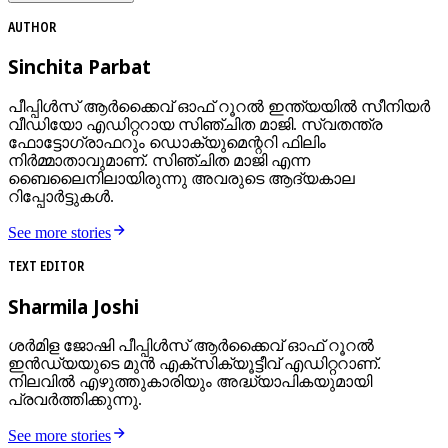
AUTHOR
Sinchita Parbat
പീപ്പിൾസ് ആർക്കൈവ് ഓഫ് റൂറൽ ഇന്ത്യയിൽ സീനിയർ
വീഡിയോ എഡിറ്ററായ സിഞ്ചിത മാജി. സ്വതന്ത്ര
ഫോട്ടോഗ്രാഫറും ഡൊക്യുമെന്ററി ഫിലിം
നിർമ്മാതാവുമാണ്. സിഞ്ചിത മാജി എന്ന
ബൈലൈനിലായിരുന്നു അവരുടെ ആദ്യകാല
റിപ്പോർട്ടുകൾ.
See more stories
TEXT EDITOR
Sharmila Joshi
ശർമിള ജോഷി പീപ്പിള്‍സ് ആര്‍ക്കൈവ് ഓഫ് റൂറല്‍
ഇന്‍ഡ്യയുടെ മുന്‍ എക്സിക്യൂട്ടീവ് എഡിറ്ററാണ്.
നിലവില്‍ എഴുത്തുകാരിയും അദ്ധ്യാപികയുമായി
പ്രവർത്തിക്കുന്നു.
See more stories