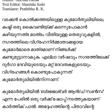
Text Editor
:
Sharmila Joshi
Translator
:
Prathibha R. K.
വടക്കൻ കൊൽക്കത്തയിലുള്ള കുമോർതുലിയിലെ,
കഷ്ടി ഒരു കൈവണ്ടിയ്ക്ക് കടന്നുപോകാൻ
കഴിയുന്നത്ര മാത്രം വീതിയുള്ള തെരുവുകളിൽ,
നഗരത്തിലെ വിഗ്രഹനിർമ്മാതാക്കളായ
കുമോർമാരെ മാത്രമാണ് നിങ്ങൾക്ക്
കണ്ടുമുട്ടാനാകുക. എല്ലാ വർഷവും നഗരത്തിലേക്ക്
ദുർഗാ ദേവിയുടെയും മറ്റ് ദേവതകളുടെയും
വിഗ്രഹങ്ങൾ കൊണ്ടുപോകുന്നത്
കുമോർതുലിയിൽനിന്നാണ്.
കുമോർതുലിയിൽ 'ബ്രജേശ്വർ ആൻഡ് സൺസ്'
എന്ന പേരിൽ ഒരു വർക്ക് ഷോപ്പ് നടത്തുകയാണ്
കാർത്തിക് പാൽ. അദ്ദേഹത്തിന്റെ പിതാവിന്റെ