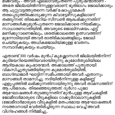
മിക്കവരും - അവർ എല്ലാവരുംതന്നെ പുരുഷന്മാരാണ് -
അതേ ജില്ലയിൽനിന്നുള്ളവരാണ്; ഭൂരിഭാഗം ജോലിക്കാരും
ആ ചുറ്റുവട്ടത്തുതന്നെ വർക്ക് ഷോപ്പുടമകൾ
തരപ്പെടുത്തിക്കൊടുക്കുന്ന ക്വാട്ടേഴ്‌സുകളിലാണ്
തങ്ങുന്നത്. തിരക്കേറിയ സീസൺ ആരംഭിക്കുന്നതിന്
മാസങ്ങൾക്കുമുൻപുതന്നെ ജോലിക്കാരെ നിയമിക്കും.
സാധാരണഗതിയിൽ, അവരുടെ ജോലിസമയം എട്ട്
മണിക്കൂറാണെങ്കിലും, ശരത്ക്കാലത്തെ ഉത്സവത്തിന്
മുന്നോടിയായി അവർ രാത്രികാലങ്ങളിലും ജോലി
ചെയ്യുകയും അധികജോലിയ്ക്കുള്ള വേതനം
സമ്പാദിക്കുകയും ചെയ്യും.
ഏതാണ്ട് 300 വർഷം മുൻപ് കൃഷ്ണോനഗർ ജില്ലയിൽനിന്ന്
കുടിയേറിയെത്തിയവരായിരുന്നു കുമോർതുലിയിലെ
ആദ്യകാല കുംഭാരന്മാർ. അക്കാലത്ത് പുതുതായി
വികസിച്ചുതുടങ്ങിയിരുന്ന കുമോർതുലിയിൽ,
ബാഗ്ബാജാർ ഘാട്ടിന് സമീപത്തായി അവർ ഏതാനും
മാസങ്ങൾ താമസിച്ചു. നദിയിൽനിന്നുള്ള കളിമണ്ണ്
എളുപ്പത്തിൽ ലഭിക്കുന്നതിനായിരുന്നു അവർ താമസത്തിന്
ആ പ്രദേശം തിരഞ്ഞെടുത്തത്. ദുർഗാ പൂജാ
ആഘോഷങ്ങൾ തുടങ്ങുന്നതിന് മുൻപുള്ള ആഴ്ചകളിൽ
ജോമീദാർമാരുടെ വീടുകളിലെ ഠാക്കൂർദാലാനുകളിൽ
(ജോമീദാർമാരുടെ വീടുകളിൽ മതപരമായ ആഘോഷങ്ങൾ
നടത്താനായി വേർതിരിച്ചിരുന്ന സ്ഥലം) വെച്ച് അവർ
വിഗ്രഹങ്ങൾ നിർമ്മിച്ചു..