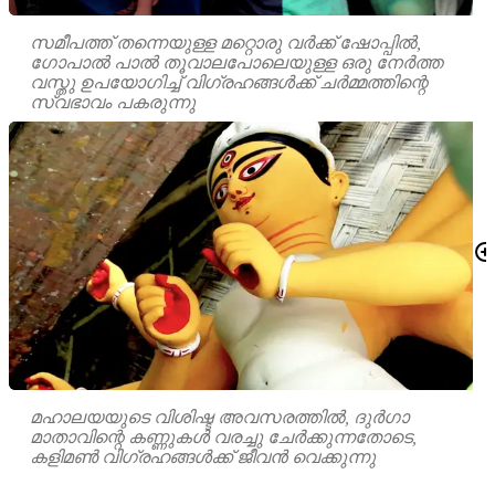
സമീപത്ത് തന്നെയുള്ള മറ്റൊരു വർക്ക് ഷോപ്പിൽ,
ഗോപാൽ പാൽ തൂവാലപോലെയുള്ള ഒരു നേർത്ത
വസ്തു ഉപയോഗിച്ച് വിഗ്രഹങ്ങൾക്ക് ചർമ്മത്തിന്റെ
സ്വഭാവം പകരുന്നു
മഹാലയയുടെ വിശിഷ്ട അവസരത്തിൽ, ദുർഗാ
മാതാവിന്റെ കണ്ണുകൾ വരച്ചു ചേർക്കുന്നതോടെ,
കളിമൺ വിഗ്രഹങ്ങൾക്ക് ജീവൻ വെക്കുന്നു