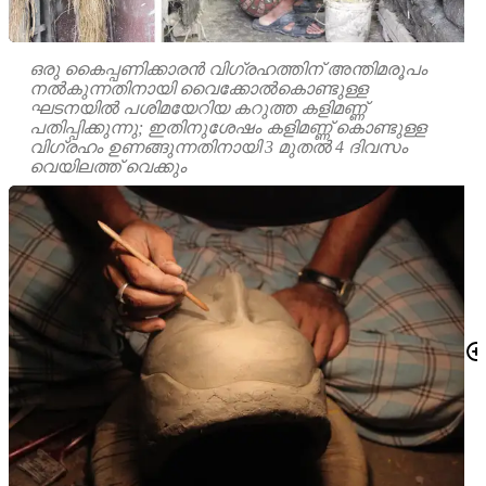
ഒരു കൈപ്പണിക്കാരൻ വിഗ്രഹത്തിന് അന്തിമരൂപം
നൽകുന്നതിനായി വൈക്കോൽകൊണ്ടുള്ള
ഘടനയിൽ പശിമയേറിയ കറുത്ത കളിമണ്ണ്
പതിപ്പിക്കുന്നു; ഇതിനുശേഷം കളിമണ്ണ് കൊണ്ടുള്ള
വിഗ്രഹം ഉണങ്ങുന്നതിനായി 3 മുതൽ 4 ദിവസം
വെയിലത്ത് വെക്കും