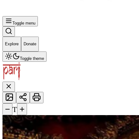
Toggle menu
Explore
Donate
Toggle theme
−
+
T