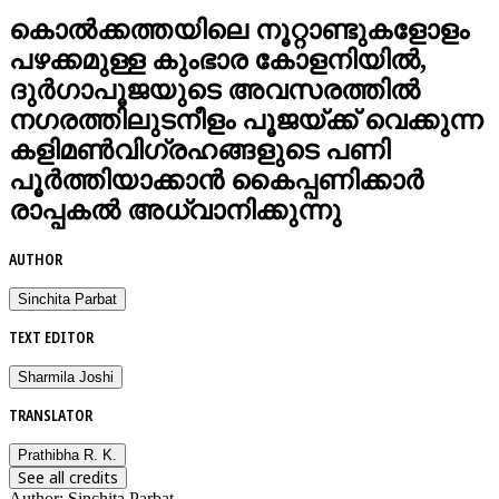
കൊൽക്കത്തയിലെ നൂറ്റാണ്ടുകളോളം
പഴക്കമുള്ള കുംഭാര കോളനിയിൽ,
ദുർഗാപൂജയുടെ അവസരത്തിൽ
നഗരത്തിലുടനീളം പൂജയ്ക്ക് വെക്കുന്ന
കളിമൺവിഗ്രഹങ്ങളുടെ പണി
പൂർത്തിയാക്കാൻ കൈപ്പണിക്കാർ
രാപ്പകൽ അധ്വാനിക്കുന്നു
AUTHOR
Sinchita Parbat
TEXT EDITOR
Sharmila Joshi
TRANSLATOR
Prathibha R. K.
See all credits
Author
:
Sinchita Parbat