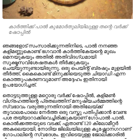
കാർത്തിക്ക് പാൽ കുമോർതുലിയിലുള്ള തന്റെ വർക്ക്
ഷോപ്പിൽ
ഞങ്ങളോട് സംസാരിക്കുന്നതിനിടെ, പാൽ നനഞ്ഞ
കളിമണ്ണുകൊണ്ട് ഭഗവാൻ കാർത്തികേയന്റെ മുഖം
മെനയുകയും അതിൽ അതിവിദഗ്ധമായി
സൂക്ഷ്മസവിശേഷതകൾ തീർക്കുകയും
ചെയ്യുന്നുണ്ടായിരുന്നു. ഒരു പെയിന്റ് ബ്രഷും മുളയിൽ
തീർത്ത്, കൈകൊണ്ട് മിനുക്കിയെടുത്ത ചിയാഡി എന്ന
കൊത്തുപകരണവുമാണ് അദ്ദേഹം ഇതിനായി
ഉപയോഗിച്ചത്.
തൊട്ടടുത്തുള്ള മറ്റൊരു വർക്ക് ഷോപ്പിൽ, കളിമൺ
വിഗ്രഹത്തിന്റെ പ്രതലത്തിന് മനുഷ്യചർമ്മത്തിന്റെ
സ്വഭാവം വരുത്തുന്നതിനായി അതിലേയ്ക്ക്
തൂവാലപോലെ നേർത്ത ഒരു വസ്തു പതിപ്പിക്കാൻ വേണ്ട
പശ തയ്യാറാക്കിവെച്ചിരിക്കുകയാണ് ഗോപാൽ പാൽ.
കൊൽക്കത്തയുടെ വടക്ക്, ഏതാണ്ട് 120 കിലോമീറ്റർ
അകലെയായി, നോദിയ ജില്ലയിലുള്ള കൃഷ്ണോനഗറാണ്
ഗോപാലിന്റെ സ്വദേശം. ഇവിടെയുള്ള ജോലിക്കാരിൽ