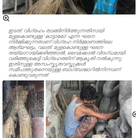
ഇടത്: വിഗ്രഹം താങ്ങിനിർത്തുന്നതിനായി
മുളകൊണ്ടുള്ള 'കാട്ടാമോ' എന്ന ഘടന
നിർമ്മിക്കുന്നതാണ് വിഗ്രഹ നിർമ്മാണത്തിലെ
ആദ്യഘട്ടം. വലത്: മുളകൊണ്ടുള്ള ഘടന
തയ്യാറായിക്കഴിഞ്ഞാൽ, വൈക്കോൽ വിദഗ്ധമായി
വരിഞ്ഞുകെട്ടി വിഗ്രഹത്തിന് ആകൃതി നൽകുന്നു;
ഇതിനുള്ള അസംസ്കൃതവസ്തുക്കൾ
സമീപത്തുതന്നെയുള്ള ബാഗ്ബാജാറിൽനിന്നാണ്
കൊണ്ടുവരുന്നത്