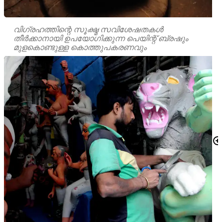
വിഗ്രഹത്തിന്റെ സൂക്ഷ്മ സവിശേഷതകൾ
തീർക്കാനായി ഉപയോഗിക്കുന്ന പെയിന്റ് ബ്രഷും
മുളകൊണ്ടുള്ള കൊത്തുപകരണവും