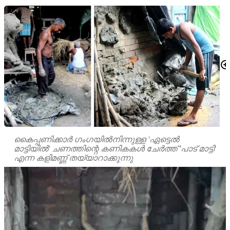
കൈപ്പണിക്കാർ ഗംഗയിൽനിന്നുള്ള 'ഏട്ടെൽ
മാട്ടിയിൽ' ചണത്തിന്റെ കണികകൾ ചേർത്ത് 'പാട് മാട്ടി'
എന്ന കളിമണ്ണ് തയ്യാറാക്കുന്നു